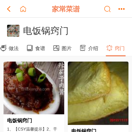
电饭锅窍门
做法
食谱
图片
介绍
窍门
电饭锅窍门
1、【CSY温馨提示】2、干
电饭锅窍门