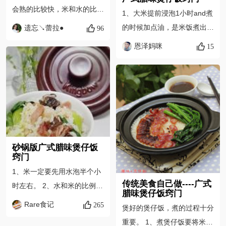
会熟的比较快，米和水的比例
1、大米提前浸泡1小时and煮
在1：1.5左右就行了。水不要
的时候加点油，是米饭煮出来
遗忘↘蕾拉●
96
放多，不然米饭绵绸就没有煲
好吃的关键 2、味汁按照那个
恩泽妈咪
15
仔饭的颗粒口感了。 2、煮米
比例调好，不用一次性倒入，
饭时锅中煮开立刻转小火，这
吃的时候味道不够可以再加
样可以避免溢锅和糊锅。如果
点，免的太咸。 家里没有砂
喜欢吃锅底略有些焦的感觉
锅怎么破？嘿嘿，我也试过用
的，可以适当多闷一会儿，整
电饭煲来煮哦，也很不错~ 做
个过程一直保持小火。 3、建
法一致哈。当然，用砂锅才更
议尽量用石锅或砂锅。煲饭的
正宗啦 :D 9图还太复杂？可
砂锅版广式腊味煲仔饭
过程中要频繁转动锅子，这样
以简单理解三步走： 1、米饭
窍门
锅内的米饭受热均匀不至于中
煮到8成熟 2、摆入腊味，磕
1、米一定要先用水泡半个小
间焦糊。
入鸡蛋 3、再煮5分钟焖15分
传统美食自己做----广式
时左右。 2、水和米的比例安
腊味煲仔饭窍门
钟 最后淋入味汁，青菜葱花
平时烧饭的比例就好。 3、用
Rare食记
265
煲好的煲仔饭，煮的过程十分
点缀，开吃～ 除了腊肠，还
砂锅煮米饭的全部过程一定都
重要。 1、煮煲仔饭要将米洗
有腊肉、叉烧肉都是不错的选