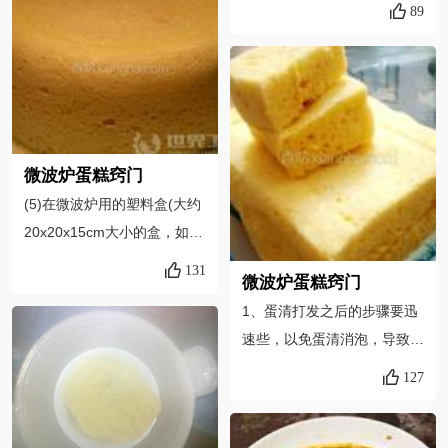
掉的，去虾线的好办法就是用
89
对不会错，我每次都这么干
牙签挑开，不用剪刀就可以完
的。3.金属的碗不能放进微波
成，大虾可以直接放微波炉
炉微波，亲们不要忘记哦。4.
烤，不腌制也可以的，我就没
大家微波炉都不一样，所以时
腌很有滋味的，微波炉温度稍
间要自己调整。5.不喜欢吃淡
有区别吧，想吃烤干的虾可以
口味蛋羹的亲可以自己加盐。
多烤几分钟
微波炉蛋糕窍门
(5)在微波炉用的塑料盒(大约
20x20x15cm大小的盒，如果
盒小可以按比例减少材料)内
131
微波炉蛋糕窍门
底涂上色拉油，注意侧壁不能
1、蛋清打发之后的步骤要迅
涂油，要让蛋糕沿侧壁膨胀上
速些，以免蛋清消泡，导致蛋
来。 方法二：1、让蛋清和蛋
糕发不起来。不过使用了泡打
黄分离;2、鸡蛋黄和蜂蜜(白
127
粉估计问题也不会很大。2、
糖)混合，拌匀。3、蛋清用打
各家微波炉功率不同，请区别
蛋器打发，有人说3分钟可以