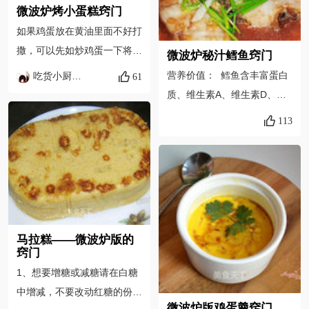
微波炉烤小蛋糕窍门
如果鸡蛋放在黄油里面不好打
撒，可以先如炒鸡蛋一下将鸡
微波炉秘汁鳕鱼窍门
蛋打散，一起搅拌均匀。一定
营养价值： 鳕鱼含丰富蛋白
吃货小厨娘Elaine
61
要注意比例哦，比例不对很容
质、维生素A、维生素D、
易做得很散或者很稀的。喜欢
钙、镁、硒等营养元素，营养
113
吃葡萄干，梅子等果干。椰子
丰富、肉味甘美，刺少，是老
粉也可以换成杏仁粉，亚麻籽
少皆宜的营养食品，易于被人
粉。第三张封面图就是用亚麻
体吸收等优点；鱼肉中含有丰
籽粉做得蛋糕，比椰子粉和杏
富的镁元素，对心血管系统有
仁粉烤得更松软香甜。
很好的保护作用，有利于预防
高血压、心肌梗死等心血管疾
马拉糕——微波炉版的
病。菁厨温馨小提示： 前段
窍门
时间有关超市出售的鳕鱼不是
1、想要增糖或减糖请在白糖
真的鳕鱼，而是油鱼，大家众
中增减，不要改动红糖的份
说风云，不管是不是，咱们以
微波炉版鸡蛋羹窍门