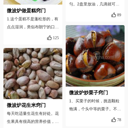
匀。2盘里放油，几滴就可
微波炉做蛋糕窍门
以，不要太多，不然油脂太
89
1.这个蛋糕不是蓬松形的，有
多，不利健康。3微波炉最后
点点湿润，类似布朗宁的口
关火时，花生米还是软的，一
感，如果想要蓬松口感可以加
定不要过火，不然等凉了就糊
125
少许泡打粉。根据自己微波炉
了。打到九成熟就好，凉了正
的功率多试二次，最终成品应
好脆脆的好吃。4如果第一次
该是表面刚刚结皮中间还有点
做，可以缩短时间，随时观察
没熟透的感觉，时间宁短勿
花生米的情况，及时翻动，关
长。出来放一小会，让中间自
键不要过火就好。
己继续成熟一下。放凉到温温
的时候最好吃。 2. 装面糊时
微波炉炒栗子窍门
不能太满，加热的时候会涨很
1、买栗子的时候，挑选颗粒
微波炉花生米窍门
高。 3. 最好用马克杯或直径
饱满，个头中等的栗子。不要
每天吃适量生花生有好处。花
小而比较高的碗等容器来制
买太大的，不易烤熟。我买的
78
生果具有很高的营养价值，内
作，而不要用直径较大的碗，
是小个的锥栗。2、每家的微