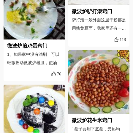
加水，直接加热。3、勤翻米
烤的时候要时刻关注。别烤过
饭：必须勤为米饭“翻身”，使
微波炉驴打滚窍门
了，就不好吃了。祝你成功。
其挥发出多余水份，这样烧出
驴打滚一般外面这层干粉都是
来的米饭松散，受热均匀，味
用熟黄豆面，我家里还有一些
道更佳。
黄色粘米面所以将就着用了，
118
味道是不受影响的，在活糯米
微波炉煎鸡蛋窍门
粉时牛奶要一点点加入，微波
1、如果家中没有油刷，可以
时间也要随时观察以免微过
轻微摇动微波炉器皿，使油均
了，就会很干了，保鲜袋里放
匀覆盖内部表面。2、在鸡蛋
76
入食用油再擀皮时就不会很黏
的表面戳孔，是为了防止鸡蛋
了！
在加热过程中爆裂。3、也可
以不在鸡蛋表面撒盐，待荷包
蛋煎好后，滴少量生抽在蛋
上，也很好吃。4、可适量延
微波炉花生米窍门
长一点时间，以使荷包蛋的熟
1盘子要用平底盘，受热均
度适合个人的口味。