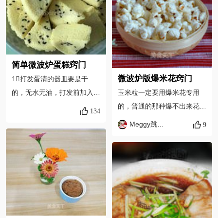
病．但也不宜多食，脾胃虚
右。总之地瓜的大小和数量都
不到凉了再切片拍照，刚出炉
弱、消化不良及糖尿病、风湿
可以影响时间的长短，需要灵
就切结果切得很丑，对于我这
病患者均须慎食。
活调整哦！
样的普通百姓来说不影响食用
就行。
简单微波炉蛋糕窍门
微波炉版爆米花窍门
1⃣️打发蛋清的器皿要是干
玉米粒一定要用爆米花专用
的，无水无油，打发前加入少
的，普通的那种爆不出来花；
许的盐。2⃣️打发完的蛋清，
134
分批次来爆，每次的量不要
用打蛋器一提会有个尖，如果
Meggy跳舞的苹果
9
多，30粒左右就可以，因为
弯了说明还不够打发需要继
有的玉米粒爆不出花来； 糖
续。3️⃣一定要搅拌均匀搅拌
粉最后撒入，能很好的附着在
均匀搅拌均匀，重要的事情说
玉米花表面；保鲜盒的透气孔
三遍，中途加糖加糖加糖，不
千万不要盖严，以防盒内气压
能忘。4️⃣气泡要尽量多排
升高，发生爆炸。
出，会更好看。