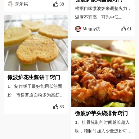
量。 2、牛奶的份量最多可增
亲亲妈
38
后买鳕鱼的时候多留个心眼。
根据自家微波炉来调整火力；
至70ML，基本上这是上限，
给大家说说鳕鱼和油鱼的区别
温度不宜高，可先中低
口味特殊另说。 3、原方里头
吧，鳕鱼肉质细嫩，富含多种
温“叮”两分钟，查看情况后再
低粉、中粉各占40克，泡打
Meggy跳舞的苹果
61
营养元素，真正的鳕鱼看上去
决定后续的时间；鸡蛋液和凉
粉用1.25克，口感略紧，也可
鳞片小，身上有小小的银色圆
开水的比例基本是1：1，凉
以全部用中粉，口感粗一些，
点，肉色较浅，口感甜滑，入
开水可适当多一些，这样的蛋
有兴趣的亲们可以试一下。
口即化，肉质非常细腻；油鱼
羹做好是水嫩嫩的；用凉开水
肉质较硬，肉色较暗淡，用油
是因为里面的氯分子已经煮开
微波炉花生酱饼干窍门
煎熟后有肉香味，吃起来十分
蒸发了，所以蛋羹才不会出现
油腻，煮熟后肉质很粗，口感
1、制作饼干最好能用低筋面
很多的气孔，从而影响外观和
较差。由于油鱼引发腹泻的机
粉，市售普通面粉多为高筋、
口感。
制未完全明确，所以油鱼被多
中筋面粉，所以需要加入淀粉
83
国列入禁止食用名单，但是，
来降低筋性。2、微波炉炒出
微波炉芋头烧排骨窍门
我国并没有对油鱼这样鱼类有
的花生米趁热洒上少许白酒，
1、排骨腌制的时间越长越入
禁止或者限制食用的规定，可
冷却后很酥脆，可以拿来送
味，腌制时加入少量淀粉可以
菁厨还是建议不要大量食用。
饭。3、可以按喜好增减白砂