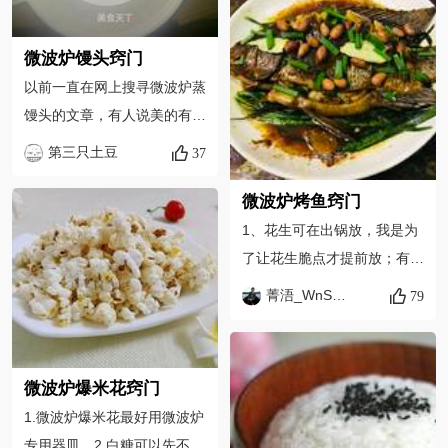
对待，注意观察。可以用牙签
完全打发，事实上还是要看打
插入蛋糕，干净的抽出来就是
蛋者的操作手法、角度、力度
微波炉馒头窍门
成功了。3、另外，个人觉
等等一系列主观因素影响(打
以前一直在网上搜寻微波炉蒸
得，微波炉出来的蛋糕略干
的时候会出现白泡泡)。4、下
馒头的文章，有人说美的有款
些，电饭锅的略湿润些。4、
一个步骤需要把它们都拌匀
微波炉送的蒸霸专用蒸馒头。
不要倒得太慢，一半就差不
了，再把打发的蛋清和它们混
第三只土豆
37
我用蒸霸实验后感觉蒸出的馒
多。最多不要超过盒子的
合，在容器底部抹上一层薄薄
头又干又硬，像石头，所以出
2/3。受热会膨胀。
微波炉烤鱼窍门
的油，做润滑用。再倒入上面
了这篇文章。后来经多方实
1、花生可在出锅放，我是为
混合好的“糊糊”。5、盖上盖
验，从调面的角度，把面调稀
了让花生脆点才提前放；有酸
子，准备进入微波炉，微波炉
一些，以满足微波炉蒸煮过程
姜酸菜酸萝卜等放点一起吃也
内加热，高火，800W以上2
菁浯_WnSRCe
79
中损失的水份。大家可以在此
不错。 2、如果想像夜宵摊那
分种左右(有兴趣的还可以自
基础之上多加尝试，以便找出
样边煮边吃的话，可以按上面
己打发奶油抹上去做“奶油蛋
更巧妙的方法，做出更美味的
步骤走一步（先不放韭菜
糕”)。
微波炉爆米花窍门
馒头。 另外，大家可以根据
了），另外调一份刚刚腌鱼的
1.微波炉爆米花最好用微波炉
自己的口味，加入果汁、葡萄
汁，多加醋和糖，调成有点酸
专用器皿。2.白糖可以先不