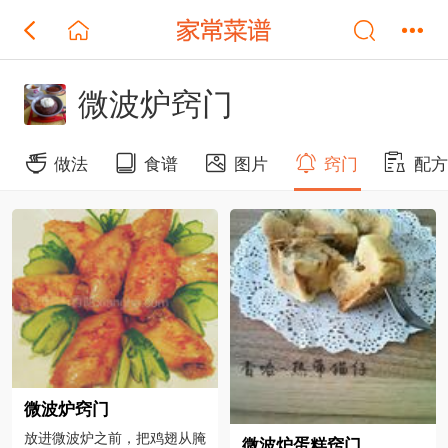
微波炉窍门
做法
食谱
图片
窍门
配
微波炉窍门
放进微波炉之前，把鸡翅从腌
微波炉蛋糕窍门