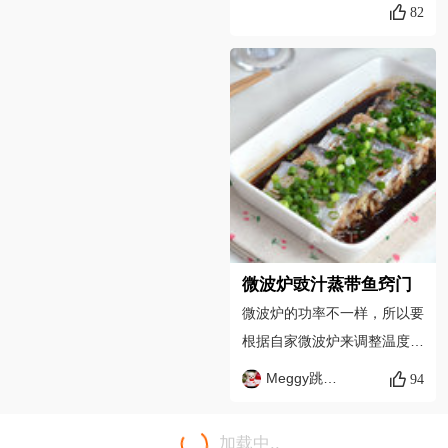
使肉质保持鲜嫩。可以在晚上
82
如果对油脂的耐受程度较低，
糖的用量。揉好的面团如果太
提前将腌制好的排骨放进冰箱
或处于某种特殊的状态(如生
湿，可以放进冰箱保鲜层冷藏
冷藏，这样第二天烹饪时既省
病、怀孕时)，则应尽量避免
半个小时，再取出整形。给饼
时又入味。2、如果喜欢用汤
购买。如果是买来给身体相对
干翻面要防止高温烫手。4、
汁拌饭，可以在开始多加一点
较弱的孩子或老人吃，应当特
也可以烤箱175度，上下火中
水，做排骨剩下的汤汁拌饭很
别慎重，如孩子或老人食后发
层烤20分钟左右。
美味；想要收汁效果，可以少
生不良反应，则应立即停止食
放些水。在烹饪过程中发现水
用并就医。在烹饪时，应尽量
分蒸发过快，可以适当加点
去除鱼身中所含的油脂。
水。3、要用微波专用器皿来
烹饪，使用有通气孔的盖子或
微波炉豉汁蒸带鱼窍门
者扎有小孔的保鲜膜覆盖。可
微波炉的功率不一样，所以要
根据实际情况，调整微波炉运
根据自家微波炉来调整温度和
行火力和时间。
时间； 在不确定的情况下，
Meggy跳舞的苹果
94
可以先短时间来加热，看看效
果再调整； 微波炉豉汁带鱼
加载中..