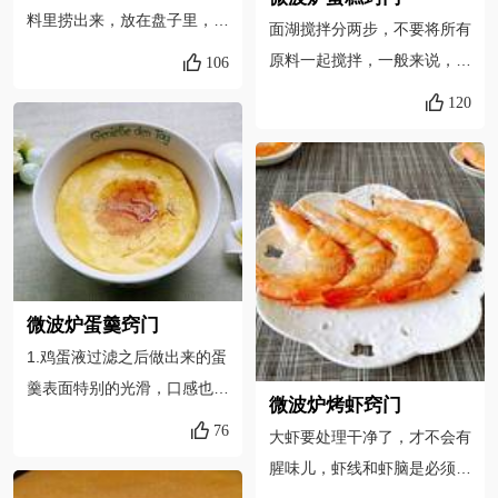
料里捞出来，放在盘子里，在
面湖搅拌分两步，不要将所有
表面刷一层少量的蜂蜜，记住
原料一起搅拌，一般来说，鸡
106
是少量，蜂蜜可以使鸡翅看起
蛋约重50克左右，用这种鸡
120
来色泽更好，吃起来也更美
蛋制作微波炉蛋糕只需一分钟
味，如果蜂蜜量过多，鸡翅就
即可出好，而对于达到60克
会变焦啦。 还有就是，烤完
左右的鸡蛋，则需适当延长微
之后盘子是很烫的，要带隔热
波炉时间10秒左右，另外，
手套，防止烫手哦~
如果鸡蛋是刚从冰箱取出，则
还需要将微波炉时间再延长
20秒左右。放入油的份量按
微波炉蛋羹窍门
1+1的放(1+1半匙)按半份量
1.鸡蛋液过滤之后做出来的蛋
来加，依次类推。加热过度会
羹表面特别的光滑，口感也很
影响蛋糕的质量和口感，使用
微波炉烤虾窍门
细腻。2.鸡蛋液可以直接敲入
76
带盖的微波炉专用器皿有利于
大虾要处理干净了，才不会有
大量杯中，多少毫升蛋液就加
保持蛋糕的水分，制作效果会
腥味儿，虾线和虾脑是必须去
多少毫升的水，1:1的比例绝
更好。