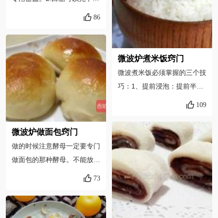
干、蜂蜜、巧克力粉等等，这
咸的，倒入锅里煮开，然后垫
加，等爆好了爆米花趁热加，
样的馒头肯定又香又好吃。
上韭菜、豆芽等（配菜可以据
86
这样容器会比较好清洗。3.要
自己口味放），在放上烤好的
使用爆米花专用的玉米，颗粒
鱼，放一些酸姜酸萝卜什么
比较小，一般的超市都有卖，
的，就可以边煮边吃了。
微波炉煮米饭窍门
买不到的话可以网购。4.各家
微波煮米饭必须掌握的三个技
微波炉也不一样，我给的时间
巧：1、提前浸泡：提前半小
也仅供参考，爆米花的时候守
时左右浸泡大米，米量少的时
109
着微波炉，当听不到密集的爆
间少，米量多的话时间稍延
裂声就可以了。
长，这样有助于米粒吸足水
微波炉做面包窍门
份，在微波煮饭时能快而糯。
做的时候注意酵母一定要专门
2、分次加热：第一次加热
做面包的那种酵母。不能放太
后，观察一下米饭的成熟情
少，不然发不开。放太多了也
73
况，如果米粒干而且夹生，表
不行。按要求不能超过面粉的
面洒些水，再加热几分钟即
2%。不要用太高温的水融化
可；如果米粒还很湿，就不必
酵母，会把酵母烫死的。另外