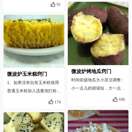
含丰富的脂肪和蛋白质。据测
盘子等器皿。
91
波炉功率不同，请根据自家微
定花生果内脂肪.蛋白质，
波炉功率来调整制作时间。
糖。硫胺素、核黄素、尼克酸
3、放栗子的微波炉盒子，在
等多种维生素。矿物质含量也
制作过程中，盖子上的透气孔
很丰富，特别是含有人体必须
一定记得打开，否则盒子内的
的氨基酸，有促进脑细胞发
热气无法散发出来，有可能会
育，增强记忆的功能
发生小爆炸的哦。（如果家里
没有这种带透气孔的微波盒
子，那么就在可以入微波炉的
微波炉烤地瓜窍门
微波炉玉米糕窍门
普通容器上包保鲜膜，记得在
时间依据地瓜大小灵活调整：
1、如果没有自发玉米粉就用
保鲜膜上扎些小孔，效果一样
小一点儿的就缩短，大一点儿
普通玉米粉加入适量泡打粉，
ok）。4、刚做好的栗子非常
的就延长，但记住，如果时间
泡打粉用量1000克面粉25克
106
174
烫，食用的时候一定注意，别
过长就会变得很干。其实还有
泡打粉。2、撒芝麻之前应该
心急把嘴巴给烫坏了哦。5、
一种方法，就是把洗好的地瓜
在桌上震两下，让液体震平，
粟子虽香糯可口，营养丰富，
直接撞进保鲜袋，口不要封
这样出炉才好看，我没震结果
能健体养生，辅助治疗多种疾
严，时间大约8-10分钟左
四周高中间低，忙着去上班等