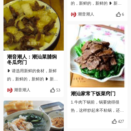
子，防止粘连。边炸边捞，先
的，新鲜的，新鲜的 ❥ 新老
熟先捞，防止炸焦。 3、油锅
菜脯均可用，根据个人喜爱的
潮音潮人
6
油位太浅的话炸出来的丸子会
口感购买即可 ❥ 口味偏淡
变成扁饼状。想做省油版的话
者，盐和生抽可不用放 ❥ 喜
可以摊平后煎成小饼状。
欢吃姜丝的朋友们，可加少许
姜丝，更加美味 ❥ 如想查看
更多美食教学视频，请到公众
潮音潮人：潮汕菜脯焖
号获取
冬瓜窍门
❥ 请选用新鲜的食材，新鲜
的，新鲜的，新鲜的 ❥ 新老
菜脯均可用，根据个人喜爱的
潮音潮人
53
潮汕家常下饭菜窍门
口感购买即可 ❥ 冬瓜营养价
1.牛肉下锅前，锅要烧得很
值全面，不仅含有蛋白质，还
热，这样炒起来不粘锅，还利
含有人体需要的大部分维生素
于锁住牛肉汁；2.牛肉放入锅
与矿物质。 ❥ 口味偏淡者，
427
中快速划散后，不要老翻搅，
盐可放少许 ❥ 如想查看更多