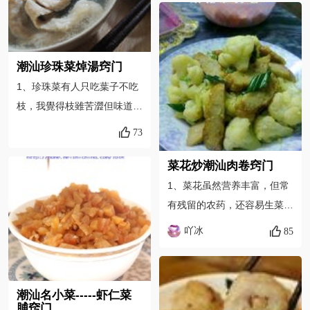
待接触锅的一面变色后，再翻
美食教学视频，请到公众号获
另一面；3.腌制牛肉可按喜好
取
增减调料；4.沙茶酱、生抽均
潮汕珍珠菜焯湯窍门
有咸度，是否需要调盐，视口
1、珍珠菜有人只吃葉子不吃
味，我没有放。
枝，我覺得枝雖苦澀但味道很
有野菜的感覺而且這樣也不浪
73
費食材.2、有同學是用手摘珍
珠菜（例如我家人），用刀直
菜花炒潮汕肉卷窍门
接切更快.3、這個湯通常早上
1、菜花虽然营养丰富，但常
吃，所以就不熬豬骨頭了直接
有残留的农药，还容易生菜
用熬豬腸的湯，這樣很清甜也
虫，所以在吃之前，可将菜花
吖冰
85
不會油膩.
放在盐水里浸泡几分钟，菜虫
就跑出来了，还可有助于去除
残留农药； 2、吃的时候要嚼
潮汕名小菜-----虾仁菜
几次，这样才更有利于营养的
脯窍门