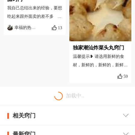
吸收； 3、菜花焯水后，应放
我自己总结出来的经验，要想
入凉开水内过凉，捞出沥净水
吃起来跟外面卖的差不多
再用； 4、烧煮和加盐时间不
1.油一定要用香油。 2.菜
幸福的热带雨林
13
宜过长，才不致丧失和破坏防
脯要买那种带点甜味的，事先
癌抗癌的营养成分。
浸泡去掉一部份盐份，如果是
独家潮汕炸菜头丸窍门
纯咸味的，炒的时候就要下少
温馨提示❥ 请选用新鲜的食
许白糖。 3.因为自己家里
材，新鲜的，新鲜的，新鲜的
做没下保鲜剂，所以一次做的
❥ 在拌入番薯粉后也可以作
量不能太多。
59
为内陷包入腐皮内，然后卷
起，（可以参照潮汕粿肉制作
加载中..
方法）同样放进锅里蒸熟后再
放入油锅内油炸❥ 萝卜出水
相关窍门
多，不要加太多盐，加多点粘
米粉，尽量使之能成丸子形状
最新窍门