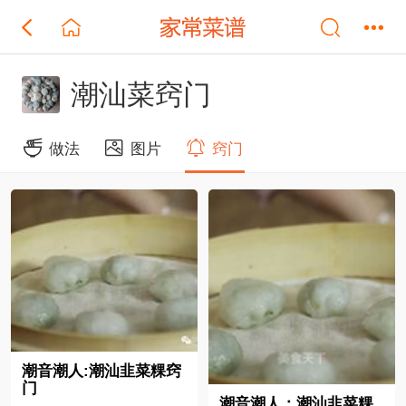
潮汕菜窍门
做法
图片
窍门
潮音潮人:潮汕韭菜粿窍
门
潮音潮人：潮汕韭菜粿