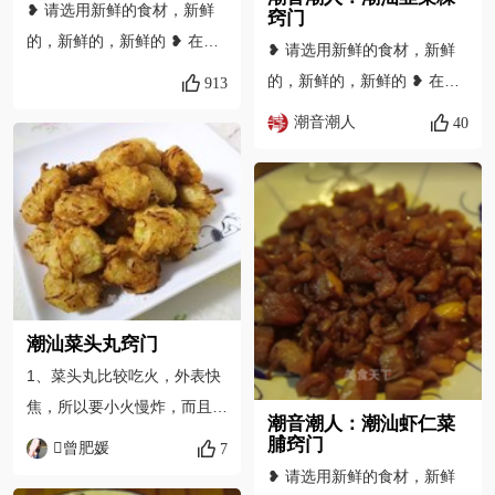
❥ 请选用新鲜的食材，新鲜
窍门
的，新鲜的，新鲜的 ❥ 在韭
❥ 请选用新鲜的食材，新鲜
菜中放入适量的生粉，可以吸
的，新鲜的，新鲜的 ❥ 在韭
913
干多余的水分，包起来不会那
菜中放入适量的生粉，可以吸
潮音潮人
40
么容易散开 ❥ 生粉水浓度要
干多余的水分，包起来不会那
掌握的刚好喔！太稀皮容易
么容易散开 ❥ 生粉水浓度要
破，太稠做出来的皮会很韧，
掌握的刚好喔！太稀皮容易
口感不好 ❥ 包的过程中生粉
破，太稠做出来的皮会很韧，
会粘手，可以边撒生粉
口感不好 ❥ 包的过程中生粉
会粘手，可以边撒生粉 ❥ 如
想查看更多美食教学视频，请
潮汕菜头丸窍门
到公众号获取
1、菜头丸比较吃火，外表快
焦，所以要小火慢炸，而且丸
潮音潮人：潮汕虾仁菜
子造型不能太大以保证中间熟
脯窍门
曾肥媛
7
透。 2、下锅后要注意拨动丸
❥ 请选用新鲜的食材，新鲜