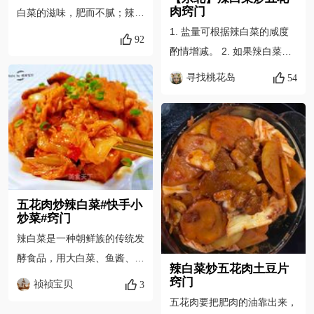
肉窍门
白菜的滋味，肥而不腻；辣白
1. 盐量可根据辣白菜的咸度
菜吸收了五花肉的油脂，味道
92
酌情增减。 2. 如果辣白菜的
更加醇厚丰富，而且经过煸炒
辣度和酸度、甜度不够，可酌
后的辣白菜口感依然十分爽
寻找桃花岛
54
情加适量辣椒粉、苹果醋和细
脆。 2、操作要点在于煸炒
砂糖调整一下。同时苹果醋也
要充分，让肉和辣白菜的味道
有解腥去腻的作用。细砂糖可
充分融合，不要忘了加上点儿
解腥提鲜。 3. 辣白菜下锅后
腌辣白菜的汤汁，千万不要加
不要炒太久，不然容易损失脆
水噢！ 3、更别忘了提前让
脆的口感。
电饭锅工作焖上米饭，多焖一
五花肉炒辣白菜#快手小
点儿，严防不够吃。
炒菜#窍门
辣白菜是一种朝鲜族的传统发
酵食品，用大白菜、鱼酱、辣
辣白菜炒五花肉土豆片
椒、蒜等作料配制而成。它有
窍门
祯祯宝贝
3
朝鲜辣酱的独特味道，也有白
五花肉要把肥肉的油靠出来，