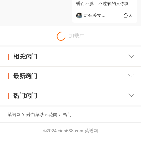
菜本身的清脆，吃起来很爽
香而不腻，不过有的人你喜欢
口。不但可以净化胃肠，而且
吃肥的就不用这么麻烦了。辣
走在美食路上的帅帅的雪纳瑞Nick的主人
23
能够促进胃肠内的蛋白质分解
白菜买之前尝尝味道，味道差
和吸收。 1、开胃健食 辣白
了整个菜都完，买的时候要一
加载中..
菜酸酸甜甜，清新爽口，既可
点汤汁、这样炒的时候不会太
生吃，又可熟吃，泡菜发酵产
干！！胡萝卜随便、家里人喜
生酸味的乳酸菌，不但可以促
相关窍门
欢吃胡萝卜、所以放了半根。
进食欲，而且能够促进胃肠内
超级下饭
的蛋白质分解和吸收，有非常
最新窍门
好的开胃健食的作用。 2.保
护肠道 辣白菜发酵产生的乳
热门窍门
酸菌具有酸味，吃后能遏制人
体肠道内有害菌的生长，防止
菜谱网
辣白菜炒五花肉
窍门
肠内发生异常发酵，从而抑制
不良病原菌对人体肠道内环境
©2024 xiao688.com 菜谱网
的破坏,起到预防肠炎或结肠