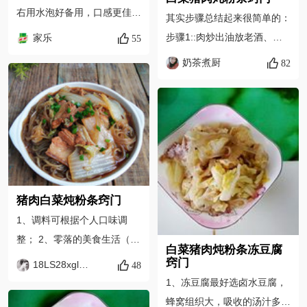
右用水泡好备用，口感更佳；
其实步骤总结起来很简单的：
挑选叶片肥厚的白菜，味道更
步骤1::肉炒出油放老酒、酱
家乐
55
加鲜甜；五花肉煸炒到金黄
油炒香。 步骤2:放入大白菜
奶茶煮厨
82
色，更加香浓。 2.加水炆炖
翻炒裹上酱汁、放入热水泡的
时，家乐浓汤宝炆炖专用同其
粉条 步骤3:适量再加些酱油
他调味料一起加入，溶成浓醇
上色提鲜。翻炒下加水和粉条
高汤，迅速渗入，炖出浓郁肉
一水平线，大火炖开转中火收
香。 3.家乐浓汤宝炆炖专用
汁。加盐鸡精，撒点葱花。
含有一定的盐分，调味时请酌
很简单有没有！
情减少盐和酱油的用量。 节
猪肉白菜炖粉条窍门
气营养小贴士：寒露 1. 寒露
1、调料可根据个人口味调
时节，天气干燥，饮食上宜多
整； 2、零落的美食生活（零
吃一些有滋阴润燥、益胃生津
白菜猪肉炖粉条冻豆腐
落美食），美食专栏原创作
窍门
作用的食物。 2. 炖菜比其他
18LS28xgl零落
48
者。关注我，我会与大家分享
如干锅、爆炒等菜品水分更充
1、冻豆腐最好选卤水豆腐，
更多美食的简单做法！
沛丰盈，食材经过长时间的炖
蜂窝组织大，吸收的汤汁多，