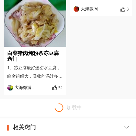
煮之后，炖得酥软的食材能更
有肉的口感，比肉还香。 2、
大海微澜
3
容易被消化和吸收，味道也会
猪肉最好是五花肉，肉质软
很好地融入在汤汁里，无论是
嫩，入口即化的感觉。 3、粉
食材本身，还是用汤汁拌饭，
条我还是喜欢东北的土豆粉
都能吃得十分过瘾。 3. 猪肉
条，需要注意的是粉条有的耐
搭配性温的蔬菜，可以藏能
煮有的不耐煮，炖煮的时候注
白菜猪肉炖粉条冻豆腐
量，养阴固精。
意观察，避免炖过了，口感不
窍门
好。
1、冻豆腐最好选卤水豆腐，
蜂窝组织大，吸收的汤汁多，
有肉的口感，比肉还香。 2、
大海微澜微博
52
猪肉最好是五花肉，肉质软
嫩，入口即化的感觉。 3、粉
加载中..
条我还是喜欢东北的土豆粉
条，需要注意的是粉条有的耐
相关窍门
煮有的不耐煮，炖煮的时候注
意观察，避免炖过了，口感不