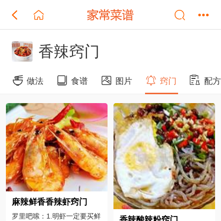
香辣窍门
做法
食谱
图片
窍门
配
麻辣鲜香香辣虾窍门
罗里吧嗦：1.明虾一定要买鲜
香辣酸辣粉窍门