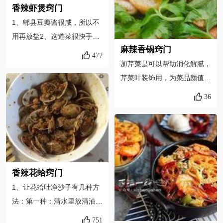
香辣虾煲窍门
不错
1、郫县豆瓣酱很咸，所以不
用再放盐2、这道菜很快手，
麻辣香锅窍门
如果在宴客时需要做很多菜，
477
加芹菜是可以帮助消化解腻，
可以事先把虾过油准备好，等
芹菜叶装饰用，为菜品颜值加
要用餐的时候现炒都是来得及
分油烧热，一定要小心给需要
的，几分钟就可以出锅上菜
36
过油菜沥水防止四溅。今天很
了！3、.虾要清洗干净，要控
仓促，比如玉米，木耳，川粉
干水分，以免炸制的时候受
都没准备。不要用火锅料，火
伤。4、这道菜虾是主角，配
锅料是牛油，很难消化，会很
角的土豆可以根据个人喜好，
油腻的也不好吃，实在不会做
随意更换。也可以加入青笋、
香辣花蛤窍门
料就买现成的麻辣香锅料在超
藕片、蘑菇等同炒。5、议选
1、让花蛤吐净沙子有几种方
市或者网上！！！
择活虾，一是新鲜吃着放心，
法：第一种：清水里放清油或
二是肉质比冻虾更Q，更甜一
者盐养几天，这种方法适合做
些
751