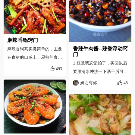
外壳清晰鲜明、肌肉紧实、身
体有弹性，并且体表干燥洁净
的。至于肉质疏松、颜色泛
红、闻之有腥味的，则是不够
麻辣香锅窍门
新鲜的虾，不宜食用。一般来
香辣牛肉酱--辣香浮动窍
麻辣香锅其实挺简单的，主要
说，头部与身体连接紧密的，
门
在食材的口感上，易熟的食材
就比较新鲜。
1.豆豉我忘记拍了，买回以后
一定不要焯太久，软趴趴就不
493
要用清水冲洗一下沥干后可用
好吃了。还要沥干水分，这次
2.等牛肉酱做好后，让它自然
妍之有你
我就没有沥的太干，锅里还是
48
冷却，一定要凉透，然后装进
出水了，家里的锅太小，火候
无油无水的玻璃瓶里，放冰箱
也小像我这种大胃王食材又
里保存。因为咱自家做的，无
多，不好翻炒，出点水是避免
添加，保质期不会很长，所以
不了的，肯定做不了饭店那么
做的时候一次不要做太多，尽
干，但是绝对不影响我们的口
量早点吃完为好
感，喜欢吃辣的这道菜品真的