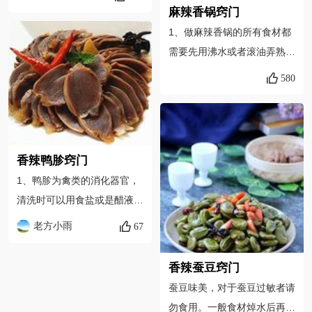
汤。 第二种：锅里烧开水，
麻辣香锅窍门
水开后就把火关掉，然后把花
1、做麻辣香锅的所有食材都
蛤倒进去，立刻捞起来，在用
需要先用沸水或者滚油弄熟才
水冲洗就能洗干净。这种方法
行，因为像土豆，莲藕这类根
580
适合爆炒。 2、没有豆瓣酱或
茎类的食材如果不先煮熟会比
者不喜欢吃豆瓣酱的可以用老
较难熟。而类似菜花，金针
干妈代替。 3、如果有米酒的
菇，芹菜等含水量较高的蔬菜
话，加了料酒的同时最好加一
类，提前用水焯过后再烤就不
香辣鸭胗窍门
点料酒。 4、第十步，如果喜
会大量出水。麻辣香锅的特点
1、鸭胗为禽类的消化器官，
欢吃辣的可以多加点辣椒粉或
就是食材都比较干，所以前期
清洗时可以用食盐或是醋液搓
者干辣椒。
对食材的处理很重要。2、传
洗，即易洗净也可起到杀菌作
老方小雨
67
统麻辣香锅的做法是油锅放入
用 2、腌制时间最好在4小时
麻辣香锅的底料加处理好的食
以上，才能入味 3、炖煮时间
材一起翻炒，炸锅版的做起来
香辣蚕豆窍门
不易过长，否则鸭胗老了嚼不
更省事并且省油，对于怕油烟
蚕豆味美，对于蚕豆过敏者请
动 4、这次卤的香辣口味的，
的爱美人士很合适。最后的花
勿食用。一般食材焯水后再加