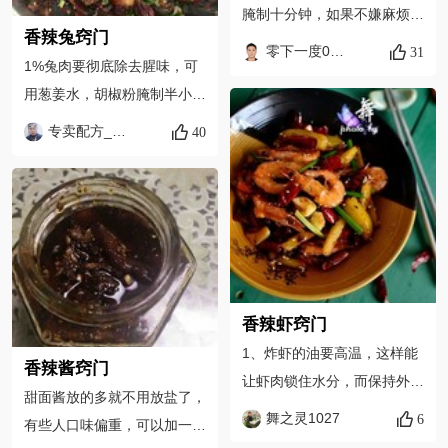
腌制十分钟，如果不嫌麻烦开
香辣兔窍门
一下虾背，这样做出来的虾更
零下一度0511
31
1%兔肉要彻底除去腥味，可
入味 2、虾需要两次入锅油
用葱姜水，胡椒粉腌制半小
炸，首次下锅炸至定型，二次
时。 2%用混合油来炒味道更
下锅炸至虾壳酥脆 3、炒香辅
专卖配方_8ElU美食强厨
40
好，我们是集体吃油放彻少。
料后，虾入锅大火翻炒几下时
3%采用丘北辣椒小锅小火炒
间不宜长，这样才能保留酥脆
方便掌握色香味形意。 4%炒
的口感
好凉了可用保鲜柜储存想吃就
吃， 5%加入丁香和多许陈年
陈皮 冰糖，调糖水收汁可做
成陈皮兔丁了。 6%下酒是个
香辣虾窍门
不错的菜品，哈哈！祝大家生
1、炸虾的油要高温，这样能
香辣酱窍门
活美好愉快！！！
让虾肉锁住水分，而保持外壳
甜面酱放的多就不用放盐了，
的酥脆感； 2、起锅前几滴白
舞之灵1027
6
有些人口味偏重，可以加一点
醋能增味去腥，不喜欢的也可