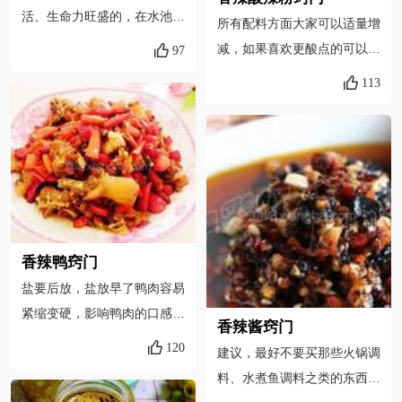
活、生命力旺盛的，在水池中
所有配料方面大家可以适量增
摸虾的时候应该抓能大力弹跳
减，如果喜欢更酸点的可以多
97
的好虾2.清水养明虾，不是为
加点陈醋呀，红薯粉因之前有
113
了让他吐脏，而是为了析出虾
煮泡过，所以在煮粉时就不要
体内残留的海水晶，海水晶是
煮太久了，免得太软太烂不好
小贩用来配合冰水养虾的化合
吃哦，刚好熟就好，这样粉丝
物3.只要你的虾够新鲜，油爆
才有劲道，辣椒酱是我自己做
过绝对不腥。不用神马胡椒
的，里面有芝麻，香香的，煮
粉、料酒腌制，这样只会让虾
粉煮面的搭挡配料呀，详细做
失水变味4.只有绝对新鲜的
法我菜谱有，仅供参考呀，有
香辣鸭窍门
虾，才能在爆油后蜷成U字形
香菜的话也放一点进去，我家
盐要后放，盐放早了鸭肉容易
甚至O字形5.虾和芹菜都吃
刚好没有我就不放了
紧缩变硬，影响鸭肉的口感。
油，在加入鲜辣粉和香料粉后
香辣酱窍门
烧鸭子的水不易放太多，因为
炒起来会比较滞手，油分两次
120
建议，最好不要买那些火锅调
鸭肉烧的太软烂了吃起来就没
加入，可以很好的缓解这种现
料、水煮鱼调料之类的东西，
那么香辣了。。我自己做的豆
象6.最后起锅的时候淋香麻