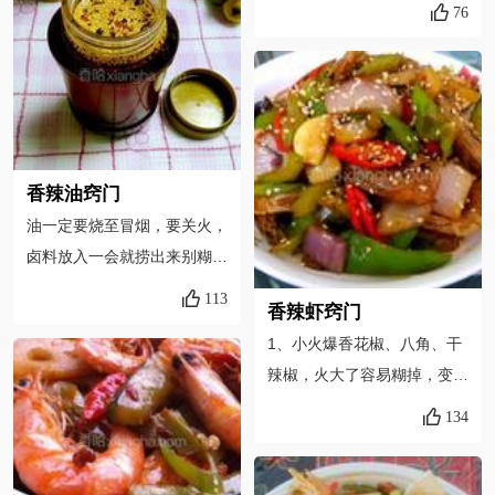
那里面，真的不知会有什么。
76
瓣酱里放的八角三奈比较多，
油，非常香，真的很香7.连枝
用厨房里的现成材料，可以做
所以就没有另放。菜里所有用
爆是花椒中的极品，国内无种
出丝毫不逊色的味道。而亲自
料的“适量”，都可以依据朋友
植，全世界只产于泰国和南美
动手，不也是一种乐趣吗，生
们自己的口味来取决。
部分区域，色红肉厚油点多，
活中处处有情调有惊喜，何不
爆瓣分两瓣、四瓣、六瓣、八
快快乐乐地创造呢。
瓣，产量稀少，价格奇高，奇
香辣油窍门
香奇麻，不要强求，用国产上
油一定要烧至冒烟，要关火，
等韩城大红袍也可，只是没有
卤料放入一会就捞出来别糊
那么出色8.心蓝自制的鲜辣
了，油和辣椒面一定要三次放
113
粉、香料粉为这道菜增色不
香辣虾窍门
入。第一次是香，第二次是
少，如果没有，也可选用超市
1、小火爆香花椒、八角、干
辣，第三次是色。每一次的油
卖的五香粉和自己打点200目
辣椒，火大了容易糊掉，变
温大约是五分钟。别等太长时
细度的辣椒面，超市的鲜辣粉
苦。2、放了2勺豆瓣酱，少
间了，油温太冷了就出不来辣
134
就不要用了，因为心蓝实在无
放些盐。放入2粒冰糖，可以
味和颜色的。爱吃自己动手不
法接受以辣椒为主料的鲜辣粉
提鲜，就不那么麻辣了。3、
后悔哟，自己做的干净，美
为神马是黄色的……9.心蓝觉