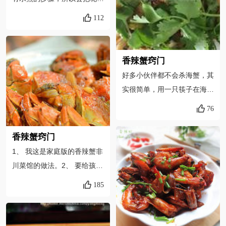
放点汤，海天黄豆酱多放点，
味充分的煮出来，如果加的太
炒好的香辣虾直接放在火锅锅
112
多，会很麻…盐也不要加的太
里吃，吃完加水就煮火锅了
多，因为郫县豆瓣酱和生抽都
4、喜欢吃香菜多放点埋在虾
有咸味。青椒到最后出锅前加
下面闷熟就好了，一切二就
香辣蟹窍门
入，炒片刻就好了，太久了，
行，黄瓜也是，略炒就好，太
好多小伙伴都不会杀海蟹，其
会没有青红椒的清香味。
熟就不好吃了，略生点的才利
实很简单，用一只筷子在海蟹
口5、一道菜里有香芹，黄
屁屁插进去，一会就牺牲了，
76
瓜，红薯，虾，香菜，够丰富
然后用刷子清洗干净即可。把
吧6、炒酱的时候也要注意，
海蟹吃完，配料别倒掉，把配
香辣蟹窍门
很容易煳锅，香辣虾一定要做
料放起一清水火锅，平时吃火
1、 我这是家庭版的香辣蟹非
成香辣的，不辣就不好吃了
锅一样想吃什么加什么，那味
川菜馆的做法。2、 要给孩子
道、那好吃只有你自己去尝
吃所以我只放了一点辣酱，如
185
尝！
果喜辣的可以再炒一些干辣
椒，这样香辣的味道更足。
3、 螃蟹切成大小一致的块