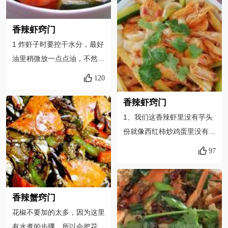
这里是用干虾，要提前用温水
味，吃着方便舒服。
得去虾须是必须的，因为过油
泡发，也可以用新鲜的虾。中
虾须容易糊，但是去虾枪就没
香辣虾窍门
间放完调料汁儿后，要放入适
有必要了，成菜不好看，我想
1 炸虾子时要控干水分，最好
量的水焖下，让虾入味，那样
只要不是小孩纸，应该不会在
油里稍微放一点点油，不然很
更好吃。4、装盘后记得撒下
吃虾的时候被虾枪扎破嘴
容易炸锅，炸的时候可以稍微
芝麻，添加下色彩和香味。炒
120
吧……
盖上锅盖防止被油溅到。2 黄
熟的芝麻在刚起锅的虾上，经
瓜条和藕片都很好熟，没必要
过余热后芝麻又散分出让人流
香辣虾窍门
炸太久，不然就黄瓜和藕片就
口水的香味。
1、我们这香辣虾里没有芋头
太软了，口感就差些。3 加些
份就像西红柿炒鸡蛋里没有鸡
郫县豆瓣酱会超级香辣鲜香，
蛋一样，芋头份是我们这的特
97
很过瘾。
色，不知道别的地方有没有，
实在没有，就别放了^..^2、
芋头份要后放，否则容易煳
香辣蟹窍门
锅，汤要多点炖一下，炖的轻
花椒不要加的太多，因为这里
了又不入味3、想吃火锅就多
有水煮的步骤，所以会把花椒