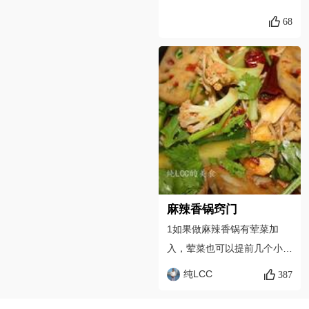
亲若不喜欢，可参考我的菜谱
生油也可以不放，这样就是低
工，这样更好的保留其营养，
68
盐水鸭胗
脂版的瘦身香锅。但如果想味
色泽也亮丽，味道也升级，后
道浓郁更好吃，还是需要放点
期加工也更方便快捷。感谢大
油的，底料也可以多放一些。
家关注余甘果蜜，不知你的家
烘烤中途需要把食材翻拌几
乡有蚕豆吗？欢迎来说一说，
次，避免上层被热风吹得太
果蜜在这里等你哟。
干。3、麻辣香锅的食材比较
自由，除了这些，也可以选择
自己喜欢的材料，比如鸡翅，
鱼丸，牛肉，蟹肉棒等等。其
实这也是麻辣香锅的最大魅力
麻辣香锅窍门
——永远不愁在锅里找不到自
1如果做麻辣香锅有荤菜加
己喜欢吃的菜。4、一盆好的
入，荤菜也可以提前几个小
麻辣香锅，底料还是比较重要
时，先用料酒等辅料腌制几个
纯LCC
387
的。我用的是COOK100香锅
小时，这样在炒的时候更入
底料，味道还不错。如果你买
味，我这次的香锅荤菜没腌