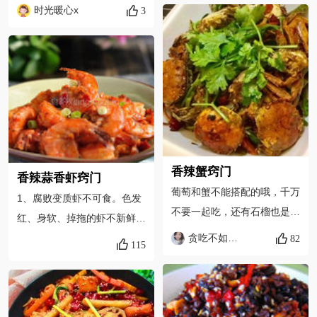
点盐，这次忘记放花生了，放
时光暖心x
3
以不放的。
入炒熟的花生米效果更佳
香辣蟹窍门
香辣蒜香虾窍门
葡萄和蟹不能搭配的哦，千万
1、腐败变质虾不可食。色发
不要一起吃，还有石榴也是。
红、身软、掉拖的虾不新鲜，
摆一起是因为我晚餐要减肥，
尽量不吃。虾背上的虾线应挑
贪吃不如学做饭
82
115
我吃葡萄，家人吃蟹的哈
去不吃。虾为发物，染有宿疾
者不宜食用。如正值上火之时
不宜食虾。2、买虾的时候，
要挑选虾体完整、甲壳密集、