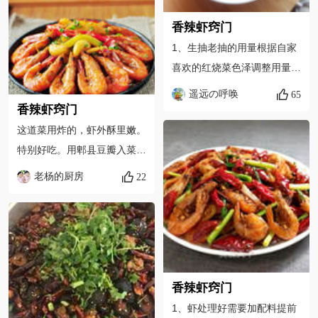
状，更容易入味，我是为了拍
香辣虾窍门
照，再多切一刀成四块更好。
1、生抽老抽的用量根据自家
4、 蟹切口处多粘些淀粉可保
喜欢的红烧菜色泽调整用量。
证蟹黄不流失，肉质也更鲜
2、豆瓣酱、生抽、老抽都有
美。5、 郫县豆瓣和生抽都是
遥远の呼唤
65
咸度，盐的用量要把握好。
香辣虾窍门
咸的，所以不必再放盐了。
3、基围虾的个头较大，剪开
这道菜用炸的，虾外酥里嫩。
背部方便入味，如果虾的个头
特别好吃。用郫县豆瓣入菜是
不大，挑出虾线即可。 4、基
重口味的必选，但是一定要小
老杨的厨房
22
围虾没用油炸，炒制过程油可
火炒到油和酱融合，还要加点
以稍多一些。
白糖，才会好吃。 炸东西
的油，可以过滤后，做辣椒油
或者香料油，都不错的。
最后一步，不要煮太久，都
香辣虾窍门
是熟的东西，沾上汤汁就好
1、虾处理好需要加配料提前
了！