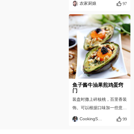
以随着自己的口味进而添加。
农家厨娘
97
经衰弱、植物神经功能紊乱等
做法一样。煎第二面的时候要
症；4、老年人常食虾皮，可
是没有技术抛过来，那就倒到
预防自身因缺钙所致的骨质疏
碟子里，再倒进锅煎第二面，
松症；老年人的饭菜里放一些
这样不会烂。
虾皮，对提高食欲和增强体质
都很有好处。禁忌：宿疾者、
正值上火之时不宜食虾；患过
敏性鼻炎、支气管炎、反复发
作性过敏性皮炎的老年人不宜
吃虾；虾为动风发物，患有皮
鱼子酱牛油果煎鸡蛋窍
门
肤疥癣者忌食。
装盘时撒上碎核桃，百里香装
饰。可以根据口味加一些意大
利香醋调味（这个我觉得很必
CookingSweetie_
99
要，酸酸甜甜的味道恰到好
处），当然我还自创加了些鱼