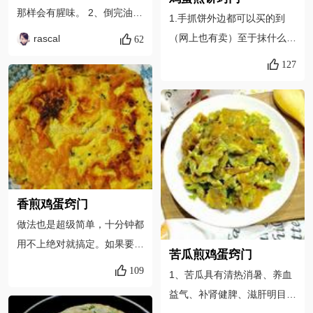
那样会有腥味。 2、倒完油一
1.手抓饼外边都可以买的到
定要晃一晃马勺，省的一会煎
（网上也有卖）至于抹什么酱
rascal
62
鸡蛋时候粘锅。 3、油开后倒
根据自己喜欢的口味来，爱吃
127
入鸡蛋液也要晃一晃马勺，要
辣的也可以用辣酱。2.煎饼时
不鸡蛋受热会不均匀。 4、翻
要把握好时间千万别煎糊了。
面的时候一定要用锅铲小心
3.用馄炖皮做薄脆，馄炖皮外
翻，我就是只顾着拍照，有一
边有卖或者饺子皮都可以。4.
点没有翻好。
饼子里卷什么也随自己喜好
来。
香煎鸡蛋窍门
做法也是超级简单，十分钟都
用不上绝对就搞定。如果要吃
苦瓜煎鸡蛋窍门
嫩一点的，可以掌握火候早一
109
1、苦瓜具有清热消暑、养血
点出锅。也可以在搅拌时加一
益气、补肾健脾、滋肝明目的
勺淀粉或者加一点牛奶，这样