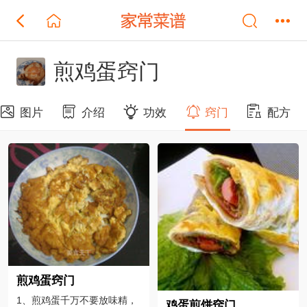
煎鸡蛋窍门
图片
介绍
功效
窍门
配方
煎鸡蛋窍门
1、煎鸡蛋千万不要放味精，
鸡蛋煎饼窍门