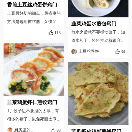
香煎土豆丝鸡蛋饼窍门
土豆最好切的细点，最省事的
方法是选用擦丝器，又快又省
韭菜鸡蛋水煎包窍门
力，土豆丝里不用加面粉，因
放水之后就不要搅动饺子，知
113
为土豆本身就含有大量淀粉，
道水煎干，轻轻推动就很容易
会很好的黏合，不必担心煎制
出锅了。 先用油拌馅，在放
土豆丝卷饼
34
的时候散开，最好选用平底不
盐，这样韭菜不容易被腌出水
粘锅来煎，土豆丝鸡蛋糊下锅
来。
后要摊平，使其厚薄一致，受
热均匀。
韭菜鸡蛋虾仁煎饺窍门
1、饺子边不要捏的太厚，有
很多的褶子，以免死面太厚，
影响口感； 2、煎饺子时要小
厨房里的太后
98
苦瓜虾皮鸡蛋煎饼窍门