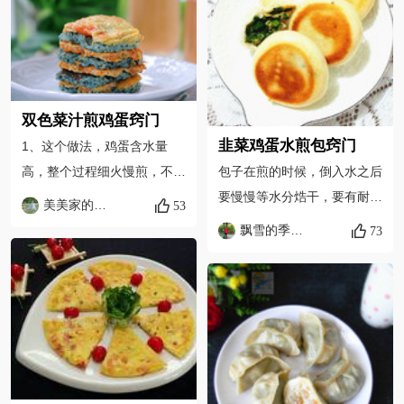
稠根据自己的情况，喜欢吃薄
煎制的温度和时间都有差异，
的可以稀一点，喜欢吃厚的可
请根据自己的机器设置。
以稠一点，食谱中的水量供参
考，可自行调整。 4、必须要
等一面和锅离开，才能翻面，
双色菜汁煎鸡蛋窍门
否则煎饼会烂掉不成形了。
韭菜鸡蛋水煎包窍门
1、这个做法，鸡蛋含水量
包子在煎的时候，倒入水之后
高，整个过程细火慢煎，不要
要慢慢等水分焅干，要有耐
着急。 2、出锅时不要用锅铲
美美家的厨房
53
心。也可以将清水换成淀粉
帮忙，直接倒出来即可，因鸡
飘雪的季节来自腾讯
73
水，这样煎出来的包子底部就
蛋非常嫩，很容易破。
会有冰花出现。