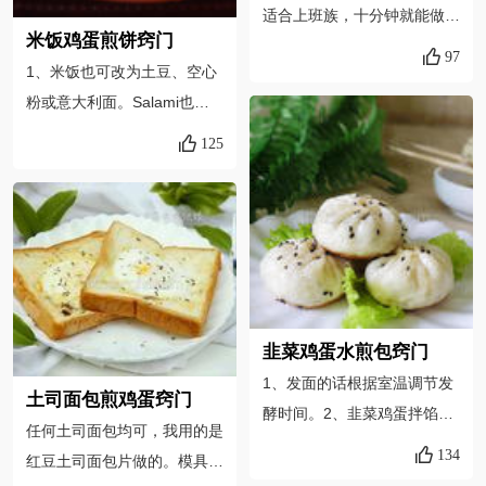
适合上班族，十分钟就能做
米饭鸡蛋煎饼窍门
好，配上一杯热牛奶或者麦片
97
1、米饭也可改为土豆、空心
粥，营养美味的早餐就搞定
粉或意大利面。Salami也可
了，煎馒头时鸡蛋液要多一
改用烟熏三文鱼、火腿肉或炒
点，才能使每块馒头片都均匀
125
香的培根等自己喜欢的肉
的沾上蛋液。火要中小火就
类。 2、做这个煎饼
行，鸡蛋很容易熟，火大了容
最好使用不粘锅比较容易操
易糊。
作。加入蛋液前要将炉火调
小，不然很容易糊
锅。 3、用叉子或锅
铲叉几下米饭让蛋液流入米饭
韭菜鸡蛋水煎包窍门
中，吃起来更香。
1、发面的话根据室温调节发
土司面包煎鸡蛋窍门
酵时间。2、韭菜鸡蛋拌馅一
任何土司面包均可，我用的是
定要先把鸡蛋晾凉了然后拌匀
134
红豆土司面包片做的。模具用
后在放盐拌。3、拌好的馅一