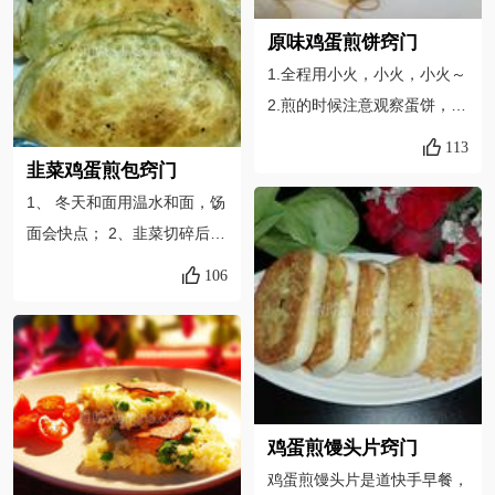
时间看上面的面糊凝固就好
原味鸡蛋煎饼窍门
了，第二面是看上面挂花就熟
1.全程用小火，小火，小火～
了。实在不放心就小火多煎一
2.煎的时候注意观察蛋饼，不
会，别糊了就好。
要煎太久3.盐适量，根据个人
113
口味，也可以不加4.面粉吸水
韭菜鸡蛋煎包窍门
量不同，面糊成品差不多就好
1、 冬天和面用温水和面，饧
啦，说不定友友们做的更好
面会快点； 2、韭菜切碎后放
呢！[ 创新时间:可在煎好的鸡
适量食用油搅拌均匀可以锁住
106
蛋饼上涂抹自己喜欢的酱，若
韭菜里的水分，拌好的馅里韭
是甜酱，就把前面的盐换成少
菜不会出太多水； 3、韭菜捏
量白糖 番茄酱神马的利用起
成大饺子时边一定要捏紧，不
来吧！ ]
然煎的过程中边会煎破流出韭
菜馅汤； 4、煎的时候要用小
鸡蛋煎馒头片窍门
火慢煎。
鸡蛋煎馒头片是道快手早餐，