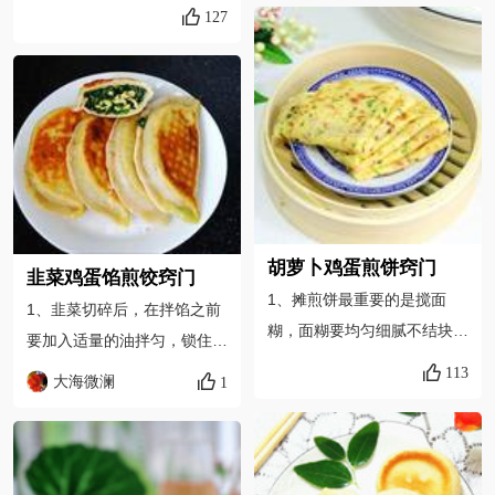
任意形状的都行，杯子口，不
127
定要及时用掉，否则会变味。
锈钢模具，饺子皮模具都行，
要是多的话可以随拌随包。
压的时候上面用菜刀放平借力
4、水煎水要适量，听见变声
敲一下得到的挖空部分和分离
改小火稍微焖一下即可。5、
出来的面包片边缘还是原来的
虾皮很咸，所有放盐要酌情稍
厚度，不至于压扁。煎的时候
微少放一些。6、喜欢吃味道
一定要用小火，不然面包片焦
好的可以调一下汁吃更好吃。
了鸡蛋还是生的，翻面的时候
小心以免把蛋黄压碎流出来影
胡萝卜鸡蛋煎饼窍门
韭菜鸡蛋馅煎饺窍门
响美观。鸡蛋上可以撒盐和胡
1、摊煎饼最重要的是搅面
1、韭菜切碎后，在拌馅之前
椒粉调味。最后撒罗勒碎可以
糊，面糊要均匀细腻不结块可
要加入适量的油拌匀，锁住韭
提香，没有用香葱干或新鲜葱
流动，摊出来的煎饼就会光滑
菜的水分，避免加盐后出水。
113
花都行，或者直接什么都不放
大海微澜
1
软和，没有小疙瘩。 2、面糊
2、鸡蛋兑少许水，煎熟后更
也没问题，挤番茄酱食用也好
调成可流动状，通过转动锅子
滑嫩。 3、煎饺使用面粉随
吃，自己发挥吧！
就可以轻松流动，这样摊出来
意，高、中筋粉或者全麦粉都
的煎饼就会又薄又软。 3、稀
可以。 4、电饼铛品牌不同，