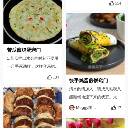
功效，对治疗痢疾、中暑发
554
鸡蛋出来的时候口感会比较鲜
热、痱子过多、结膜炎等病有
嫩。1、做法超级简单2、不
一定的功效。2、苦瓜性寒，
用任何其它调料3、吃起来又
因此脾胃虚寒者不宜多食和生
臭又香，至于这又臭又香到底
食苦瓜，否则容易出现胃脘不
啥味，只有自己亲身体会才能
适、腹胀腹痛，甚至呕吐、腹
知道吧？
泻等症状。
苦瓜煎鸡蛋窍门
1.苦瓜捏出水分的时刻不要用
一只手死劲捏，这样容易把苦
瓜捏碎要两手合十，使劲呀，
134
快手鸡蛋煎饼窍门
这样苦瓜就不会碎。2.在煎鸡
清水酌情加入，调成又粘稠又
蛋的过程中锅要不停换位。因
能顺畅地流下来的状态。太
为小火在平底锅的中间。要不
稠，不易摊开；太稀，饼太
然中间部位已经糊了，其他部
Meggy跳舞的苹果
17
软，而且做的数量无形中增加
位还没熟。3.一般翻面的时候
了； 酱料可以用红豆腐乳、
都不容易操作，我是轻轻的倒