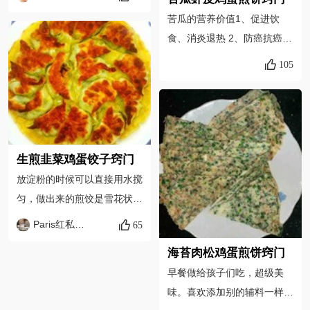
火煎，以免煎糊； 3、韭菜放
苦瓜的营养价值1、促进饮
入后就要加油，可以包裹韭
食、消炎退热 2、防癌抗癌
菜，避免韭菜直接接触盐分被
3、降低血糖中医认为，因苦
105
盐煞出水分。盐要后放，也是
瓜性寒，故脾胃虚寒者不宜多
为了避免韭菜煞出水分。
食。虾皮的营养价值1、虾皮
中含有丰富的蛋白质和矿物
质，尤其是钙的含量极为丰
富，有“钙库”之称，是缺钙者
生煎韭菜鸡蛋饺子窍门
补钙的较佳途径。2、 虾皮中
放淀粉的时候可以直接用水搅
含有丰富的镁元素，镁对心脏
匀，做出来的煎饺是雪花状
活动具有重要的调节作用，能
的。 Paris红每天需要补充大
Paris红私厨手做
65
很好地保护心血管系统，可减
量的蛋，所以加了鸡蛋。 火
少血液中的胆固醇含量，对于
海苔肉松鸡蛋煎饼窍门
候一定要控制好，不要和了！
预防动脉硬化、高血压及心肌
早餐做给孩子们吃，超级美
梗死有一定的作用；3、虾皮
味。喜欢添加别的辅料一样可
还有镇定作用，常用来治疗神