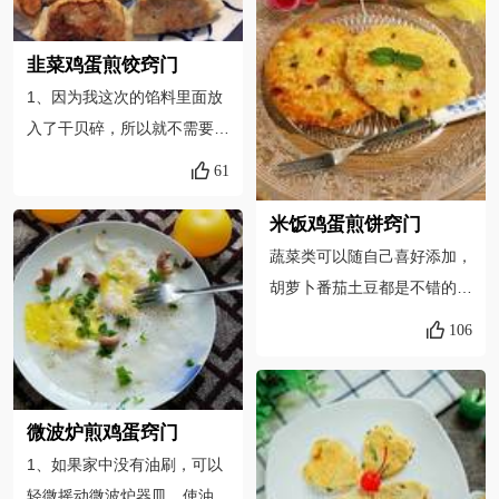
甜面酱、黄豆酱、辣酱； 蔬
入锅盖中，然后将锅盖扣入平
菜可以随口味调换； 锅加热
底锅。这样就好操作多了。4.
韭菜鸡蛋煎饺窍门
后，离火，面糊倒入锅中，摊
我放入了一点辣椒面和一个红
1、因为我这次的馅料里面放
好后再重新火上加热；全程中
辣椒，红辣椒是为了装饰而
入了干贝碎，所以就不需要放
小火。
用，不喜欢吃辣的可以不放辣
鸡精了，而且为了保留馅料的
椒面。放了一点辣也是为了掩
61
原味，也没有加入酱油、葱饼
盖苦瓜的苦味。
干、姜等2、煎饺时加的水里
米饭鸡蛋煎饼窍门
面放入适量的醋，这样煎出的
蔬菜类可以随自己喜好添加，
饺子底部的焦黄特别酥脆3、
胡萝卜番茄土豆都是不错的选
因为全部都是素馅儿比较容易
择。加入鸡蛋和菜类搅匀的米
106
出水，所以拌馅料的时候先用
饭糊不要太干，否则煎的时候
油把食材拌匀，最后再加盐调
容易散开，不易定型。煎的时
味，然后尽快包，避免水分出
候油不要太多，锅底薄薄铺一
微波炉煎鸡蛋窍门
的过多。
层即可。煎好的米饭鸡蛋煎饼
1、如果家中没有油刷，可以
要趁热吃才喷香松脆，冷了就
轻微摇动微波炉器皿，使油均