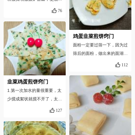
不好吃了。这种做法小盆友们
匀覆盖内部表面。2、在鸡蛋
是非常喜欢的！
76
的表面戳孔，是为了防止鸡蛋
在加热过程中爆裂。3、也可
以不在鸡蛋表面撒盐，待荷包
鸡蛋韭菜煎饼窍门
蛋煎好后，滴少量生抽在蛋
面粉一定要过筛一下，因为过
上，也很好吃。4、可适量延
筛后的面粉，做出来的面湖会
长一点时间，以使荷包蛋的熟
更细腻，煎出来的饼，口感更
112
度适合个人的口味。
软嫩 锅中的油不可，太多也
不可太少，要比烙饼的油略多
韭菜鸡蛋煎饼窍门
一些，监制时不要着急，要等
1.第一次加水的量很重要，太
他鼓起泡后，再见一会儿，然
少搅成絮状就搅不开了，太多
后再翻，不要着急翻，否则容
面糊会太稀，煎饼易碎。友友
127
易成团。形状可以用饼干模具
可以搅成稠糊状之后再慢慢加
切，也可以用菜刀改成三角形
水，最后筷子可以挂上少许糊
的各种图案。
之后就可以了。2.第一面煎的