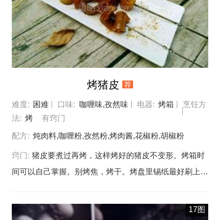
烤猪皮
荐
难度:
困难
口味:
咖喱味,孜然味
电器:
烤箱
烹饪方
法:
烤
有窍门
配方:
炖肉料,咖喱粉,孜然粉,烤肉酱,花椒粉,胡椒粉
窍门:
猪皮要煮过再烤，这样烤好的猪皮不变形。烤箱时
间可以自己掌握。别烤焦，烤干。烤盘里锡纸最好刷上
油，防止沾呐。出炉马上撒孜然粉，干了可不好撒 不沾
了哦。喜欢吃辣椒可以撒兑上辣椒。
17图