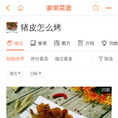
猪皮怎么烤
做法
食谱
图片
介绍
功
智能排序
评分最高
做过最多
筛选
菜式
口味
20图