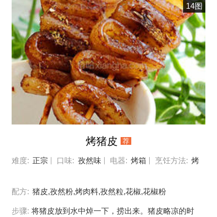
用冰水浸凉，擦干水份，在密密麻麻戳一遍猪皮，这样油
14图
脂才能从孔里溢出，炸脆猪皮 盐，黑胡椒末，五香粉，
搅拌成腌料，盐略多一点 除了猪皮以外，各面都抹上腌
料 平盘中倒入米醋，放入肉块，皮朝下，米醋要刚刚到
皮的高度为宜，软化猪皮，腌1个小时 腌后后，小心取出
来，擦干表面的醋，可以看见皮厚了一些 找张锡纸，如
图将肉块装起来，只留猪皮一面 放入冰箱，冷藏10个小
时，或过夜，让猪皮彻底的干燥 烤箱预热到375华氏度，
烤架放中层，在猪皮洒上一层盐粒，这样第一次长时间
烤猪皮
荐
烤，不会将皮烧焦，入烤箱，烤45分钟，如果肉块比较
大，酌情增加一点时间 取出来，考过后，盐已经结块，
难度:
正宗
口味:
孜然味
电器:
烤箱
烹饪方法:
烤
肉熟而且多汁。 烤盘重新铺上锡纸，放上烤架，将肉块
配方:
猪皮,孜然粉,烤肉料,孜然粒,花椒,花椒粉
取出来，挂掉表面的盐，放在烤架上，烤箱升温到425
度，入烤箱，放在上层（靠近加热丝），烤15到20分钟
步骤:
将猪皮放到水中焯一下，捞出来。猪皮略凉的时