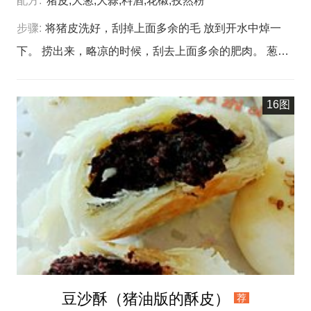
配方:
猪皮,大葱,大蒜,料酒,花椒,孜然粉
步骤:
将猪皮洗好，刮掉上面多余的毛 放到开水中焯一
下。 捞出来，略凉的时候，刮去上面多余的肥肉。 葱、
姜、大蒜切好。 锅中再次放入水，将刮好的猪皮放进
去，放入葱、姜、大蒜。 放入花椒。 放入料酒煮熟。 煮
16图
熟的猪皮捞出来，放到容器中，放到冰箱冷藏一晚。 将
猪皮切成条或块。 碗中放入烤肉酱。 放入盐，混和均
匀。 放入切好的猪皮。 用手抓匀。腌制十分钟。 将猪皮
依次串到竹签上。 放到提前铺有锡纸的烤盘上，碗中剩
余的料汁，再刷到猪皮上。 将孜然粉、孜然粒、花椒粉
放到容器中混合好，撒到串好的猪皮上。 烤箱预热，180
度烤十分钟左右。
豆沙酥（猪油版的酥皮）
荐