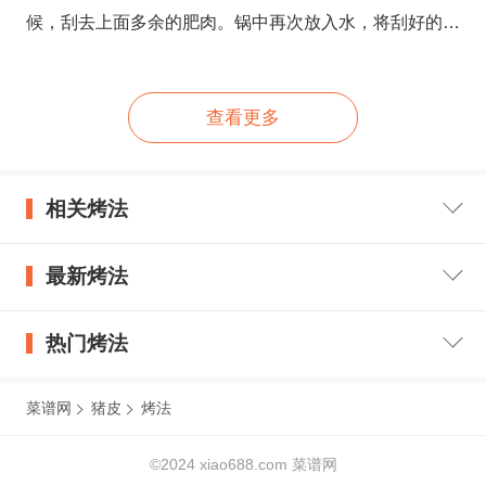
烤到表皮金黄起泡为止 略凉后切块，皮脆，肉块嫩而且
候，刮去上面多余的肥肉。锅中再次放入水，将刮好的猪
多汁，可以直接吃，重口的吃时可以沾椒盐。
皮放进去，放入葱、姜、蒜.放入花椒。放入料酒。煮
熟。煮熟的猪皮捞出来，放到容器中，放到冰箱冷藏一
查看更多
晚。将猪皮切成条或块。碗中放入烤肉酱、盐，混和均
匀。放入切好的猪皮，用手抓匀。腌制十分钟。将猪皮依
次串到竹签上。将串好的串放到提前铺有锡纸的烤盘上，
相关烤法
碗中剩余的料汁，再刷到猪皮上。将孜然粉、孜然粒、花
椒粉放到容器中混合好。将混和好的调料撒到猪皮上。烤
最新烤法
箱预热，180度烤十分钟左右。
热门烤法
菜谱网
猪皮
烤法
©2024 xiao688.com 菜谱网