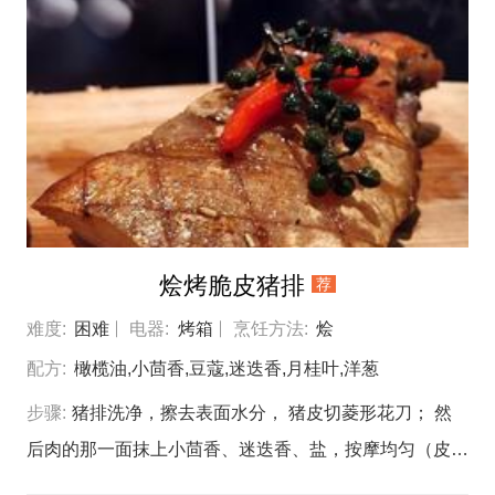
烩烤脆皮猪排
荐
难度:
困难
电器:
烤箱
烹饪方法:
烩
配方:
橄榄油,小茴香,豆蔻,迷迭香,月桂叶,洋葱
步骤:
猪排洗净，擦去表面水分， 猪皮切菱形花刀； 然
后肉的那一面抹上小茴香、迷迭香、盐，按摩均匀（皮的
那一面不需要） 保鲜膜包好入冰箱冷藏腌制2小时以上：