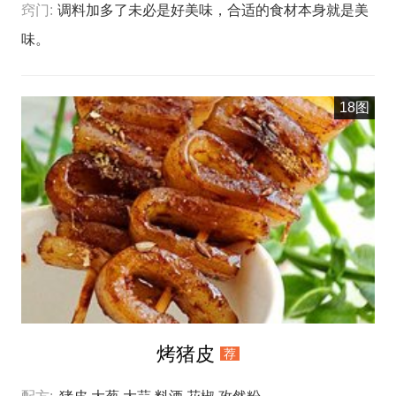
层，10-15分钟， 根据肉排的大小而定；趁热切块，拌上
窍门:
调料加多了未必是好美味，合适的食材本身就是美
酱汁，开吃吧～^_^若有更多关于料理的问题需要探询 可
味。
以扫码关注：公众号【ELLEN生活方式】 一起分享爱，
分享美好的事物……
18图
烤猪皮
荐