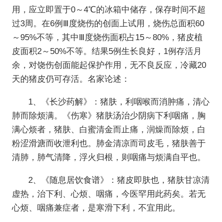
用，应立即置于0～4℃的冰箱中储存，保存时间不超
过3周。在6例Ⅲ度烧伤的创面上试用，烧伤总面积60
～95%不等，其中Ⅲ度烧伤面积占15～80%，猪皮植
皮面积2～50%不等。结果5例生长良好，1例存活月
余，对饶伤创面能起保护作用，无不良反应，冷藏20
天的猪皮仍可存活。名家论述：
1、《长沙药解》：猪肤，利咽喉而消肿痛，清心
肺而除烦满。《伤寒》猪肤汤治少阴病下利咽痛，胸
满心烦者，猪肤、白蜜清金而止痛，润燥而除烦，白
粉涩滑溏而收泄利也。肺金清凉而司皮毛，猪肤善于
清肺，肺气清降，浮火归根，则咽痛与烦满自平也。
2、《随息居饮食谱》：猪皮即肤也，猪肤甘凉清
虚热，治下利、心烦、咽痛，今医罕用此药矣。若无
心烦、咽痛兼症者，是寒滑下利，不宜用此。