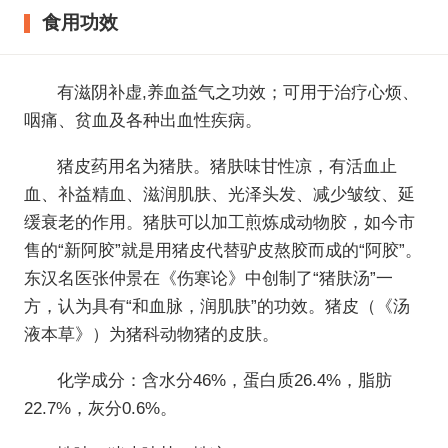
食用功效
有滋阴补虚,养血益气之功效；可用于治疗心烦、
咽痛、贫血及各种出血性疾病。
猪皮药用名为猪肤。猪肤味甘性凉，有活血止
血、补益精血、滋润肌肤、光泽头发、减少皱纹、延
缓衰老的作用。猪肤可以加工煎炼成动物胶，如今市
售的“新阿胶”就是用猪皮代替驴皮熬胶而成的“阿胶”。
东汉名医张仲景在《伤寒论》中创制了“猪肤汤”一
方，认为具有“和血脉，润肌肤”的功效。猪皮（《汤
液本草》）为猪科动物猪的皮肤。
化学成分：含水分46%，蛋白质26.4%，脂肪
22.7%，灰分0.6%。