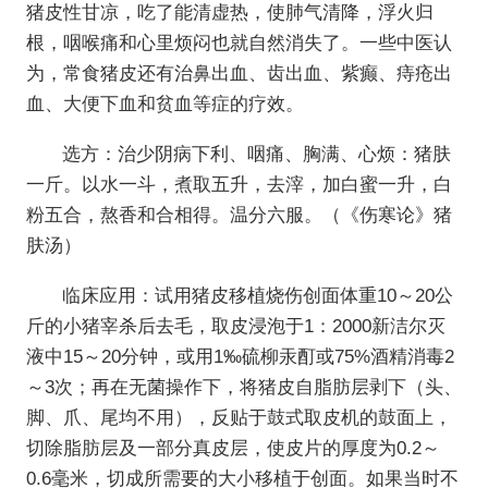
猪皮性甘凉，吃了能清虚热，使肺气清降，浮火归
根，咽喉痛和心里烦闷也就自然消失了。一些中医认
为，常食猪皮还有治鼻出血、齿出血、紫癫、痔疮出
血、大便下血和贫血等症的疗效。
选方：治少阴病下利、咽痛、胸满、心烦：猪肤
一斤。以水一斗，煮取五升，去滓，加白蜜一升，白
粉五合，熬香和合相得。温分六服。（《伤寒论》猪
肤汤）
临床应用：试用猪皮移植烧伤创面体重10～20公
斤的小猪宰杀后去毛，取皮浸泡于1：2000新洁尔灭
液中15～20分钟，或用1‰硫柳汞酊或75%酒精消毒2
～3次；再在无菌操作下，将猪皮自脂肪层剥下（头、
脚、爪、尾均不用），反贴于鼓式取皮机的鼓面上，
切除脂肪层及一部分真皮层，使皮片的厚度为0.2～
0.6毫米，切成所需要的大小移植于创面。如果当时不