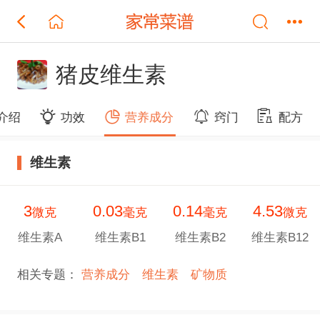
猪皮维生素
介绍
功效
营养成分
窍门
配方
维生素
3
0.03
0.14
4.53
微克
毫克
毫克
微克
维生素A
维生素B1
维生素B2
维生素B12
相关专题：
营养成分
维生素
矿物质