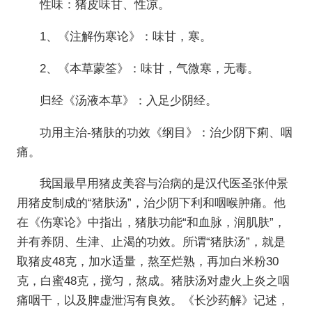
性味：猪皮味甘、性凉。
1、《注解伤寒论》：味甘，寒。
2、《本草蒙筌》：味甘，气微寒，无毒。
归经《汤液本草》：入足少阴经。
功用主治-猪肤的功效《纲目》：治少阴下痢、咽
痛。
我国最早用猪皮美容与治病的是汉代医圣张仲景
用猪皮制成的“猪肤汤”，治少阴下利和咽喉肿痛。他
在《伤寒论》中指出，猪肤功能“和血脉，润肌肤”，
并有养阴、生津、止渴的功效。所谓“猪肤汤”，就是
取猪皮48克，加水适量，熬至烂熟，再加白米粉30
克，白蜜48克，搅匀，熬成。猪肤汤对虚火上炎之咽
痛咽干，以及脾虚泄泻有良效。《长沙药解》记述，