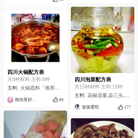
四川火锅配方表
共8种材料 主料:8种
四川泡菜配方表
共15种材料 主料:15种
主料:
火锅底料「推荐磁器口」一袋,红烧猪肉罐头一盒,生姜适量,大蒜适量,干辣椒十个,花椒一小把,大葱两根,鱼随意
主料:
花椒适量,蒜三头,老姜10片,盐60-80g,八角3个,小米辣一把,水2升,白酒三瓶盖,密封玻璃罐1只,泡椒两包,圆白菜一颗,胡萝卜两根,线椒五个,红菜椒两只,芹菜两根,
相信美好就会出现
89
饭饭爱吃
177