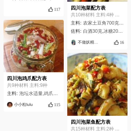
四川泡菜配方表
117
共10种材料 主料:4种 佐料:6种
主料:
农家土豆角700克,水萝卜700克,嫩姜200克,青红杭椒300克,
佐料:
白酒30克,冰糖20克,食盐400克,花椒5克,八角3克,清水4000克
不做妖精好多年
16
四川泡鸡爪配方表
共9种材料 主料:9种
主料:
泡坛水适量,鸡爪500克,干辣椒适量,干花椒适量,大蒜5瓣,生姜适量,白醋10ml,盐适量,鸡精适量
小小粒lulu
115
四川泡菜鱼配方表
共15种材料 主料:2种 佐料:13种