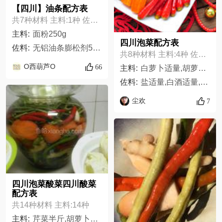
【四川】油条配方表
共7种材料 主料:1种 佐料:6种
主料:
面粉250g
四川泡菜配方表
佐料:
无铝油条膨松剂5g,鸡蛋1个,酵母粉3g,食盐3g,白糖3g,水75g
共8种材料 主料:4种 佐料:4种
O西葫芦O
66
主料:
白萝卜适量,胡萝卜适量,豆角适量,嫩姜适量,
佐料:
盐适量,白酒适量,花椒适量,八角适量
尘欢
7
四川泡菜酸菜四川酸菜
配方表
共14种材料 主料:14种
主料:
芹菜半斤,胡萝卜半斤,青辣椒半斤,蒜瓣50瓣,小米辣半斤,仔姜一斤,白酒一斤,冰糖一斤,花椒100粒,盐一袋多一点,八角10粒,白菜半斤,青菜半斤,豇豆半斤