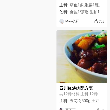
主料:
草鱼1条,泡菜1碗,
佐料:
食盐1/茶匙,生抽1汤勺,花椒粉1茶匙,小米椒1把,细香葱5根,郫县豆瓣酱1汤勺,白醋1茶匙,姜2小块,蒜4瓣,植物油适量,水适量,白酒1茶匙,生粉适量
May小厨
765
四川红烧肉配方表
共12种材料 主料:12种
主料:
五花肉500g,土豆500g,豆瓣酱一小勺,干花椒一小把,干辣椒七八根,八角1个,香叶五六片,冰糖5颗,料酒,老抽,生抽,姜蒜,
夏丁丁