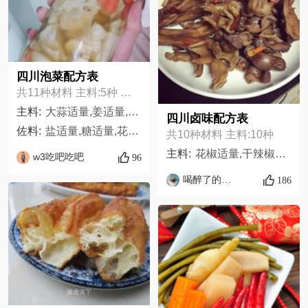
四川泡菜配方表
共11种材料 主料:5种 佐料:6种
主料:
大蒜适量,姜适量,胡萝卜适量,包菜适量,白酒适量
四川卤味配方表
佐料:
盐适量,糖适量,花椒适量,香叶适量,八角适量,白芷适量
共10种材料 主料:10种
主料:
花椒适量,干辣椒10个,姜6片,生抽适量,八角两个,山奈两小块,白糖适量,鸭脚一斤,鸭肾一斤,盐适量,
w3吃吧吃吧
96
喝醉了的柚子
186