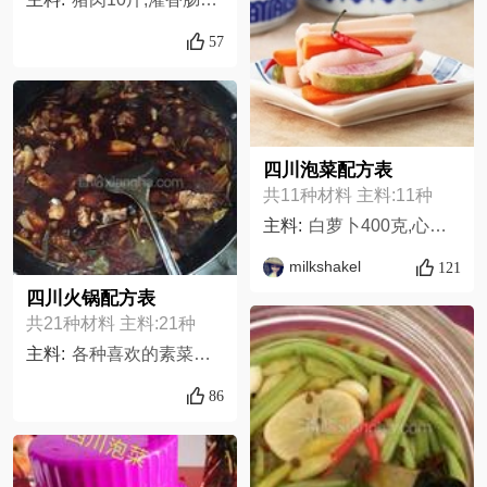
57
四川泡菜配方表
共11种材料 主料:11种
主料:
白萝卜400克,心里美萝卜260克,藕150克,胡萝卜1根,食盐200克,姜1块,八角2个,花椒10克,香叶2片,红尖椒10个,白酒80克,
milkshakel
121
四川火锅配方表
共21种材料 主料:21种
主料:
各种喜欢的素菜若干,各种喜欢的肉若干,白糖一勺,香辣酱一勺,豆豉酌情,醪糟1勺,干辣椒10个,蒜5块,姜1块,葱2根,酱油一勺,盐一小勺,味精一小勺,青花椒粒酌情,藤椒油3勺,香料酌情,熟油两勺,辣椒面两勺,老干妈两勺,郫县豆瓣2.,鸡精一小勺
86