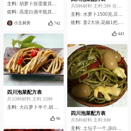
主料:
胡萝卜按需量其他,嫩姜按需求其他,蒜薹100克,朝天椒300克
共8种材料 主料:3种 佐料:5种
佐料:
高度白酒半瓶其他,冰糖50克,盐1包,花椒30克
主料:
水萝卜1500克,豆角500克,蒜10头,
佐料:
姜2大块,花椒1把,盐150克,凉开水适量,红尖椒150克
小玉厨房
742
443
四川泡菜配方表
共10种材料 主料:10种
主料:
大白萝卜半个,胡萝卜1个,小红椒15个,姜片3片,八角2个,花椒1小撮,盐1大勺,白酒1小杯,白糖半勺,泡椒适量
四川泡菜配方表
96
共8种材料 主料:8种
主料:
土坛子一个,凉白开适量（最好是矿泉水）,花椒20-30颗,红萝卜不是胡萝卜一斤（根据坛子大小增减）,小米辣红色长辣椒各半斤,冰糖一小把,泡菜盐普通盐一袋,老姜3两,