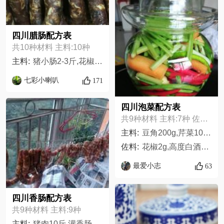
四川腊肠配方表
共10种材料 主料:10种
主料:
猪小肠2-3斤,花椒1两,白酒适量,辣椒粉半斤,白糖2-3把,盐2.6两,鸡精适量,五花肉10斤,香油适量,珠针，晾晒的绳子打好结适量
七彩小喇叭
171
四川泡菜配方表
共9种材料 主料:7种 佐料:2种
主料:
豆角200g,芹菜100g,青辣椒100g,红辣椒10个,大蒜1头,姜3块,红萝卜1根,
佐料:
花椒2g,高度白酒2瓶盖
最爱小志
63
四川香肠配方表
共9种材料 主料:9种
主料:
猪肉10斤,灌香肠的猪小肠8米左右,盐125克,辣椒油适量,糖25克,花椒粒适量,味精或鸡精25克,高度白酒50克,胡椒粉适量