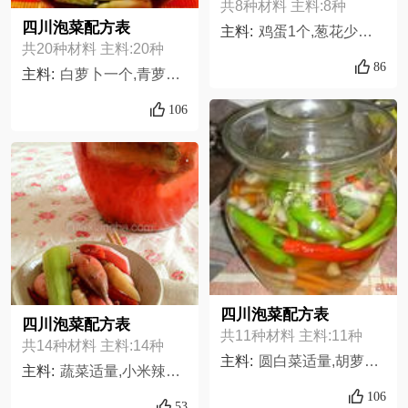
共8种材料 主料:8种
四川泡菜配方表
主料:
鸡蛋1个,葱花少许,白米饭1碗,生抽少许,腊肠适量,花生油少许,老干妈适量,炸莱丝适量,
共20种材料 主料:20种
86
主料:
白萝卜一个,青萝卜一个,红皮萝卜一个,卷心菜适量,洋葱适量,红辣椒适量,长豇豆适量,嫩姜适量,盐适量,纯净水大量,八角适量,桂皮适量,花椒适量,白酒适量,瓶装野山椒半瓶,梨一个,冰糖适量,香叶少量,姜适量,蒜适量
106
四川泡菜配方表
四川泡菜配方表
共11种材料 主料:11种
共14种材料 主料:14种
主料:
圆白菜适量,胡萝卜适量,白萝卜适量,豇豆适量,花椒适量,食盐适量,八角适量,绿尖椒适量,红尖椒适量,仔姜适量,高粱白酒适量,
主料:
蔬菜适量,小米辣10个,白酒100ML,蒜3瓣,花椒20粒,八角1个,桂皮一小段,白糖20克,姜片5片,小茴香适量,香叶1片,泡菜盐1袋,凉白开水3L,泡菜母水300ML
106
53