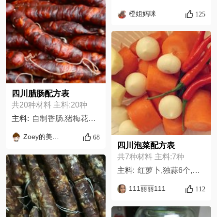
橙姐妈咪
125
四川腊肠配方表
共20种材料 主料:20种
主料:
自制香肠,猪梅花肉肥瘦372000克,红曲粉2汤匙,盐3/4汤匙,酱油5汤匙,高度白酒最少56度60毫升,白糖1汤匙,五香粉1汤匙,肠衣3.5米,麻辣香肠,辣椒粉干辣椒烤箱烘烤再磨粉2汤匙,花椒粉2汤匙,盐3/4汤匙,高度白酒60毫升,酱油5汤匙,白糖1汤匙,五香粉1/2汤匙,白胡椒粉1茶匙,韩式辣椒碎2汤匙,棉绳
Zoey的美食日记
68
四川泡菜配方表
共7种材料 主料:7种
主料:
红萝卜,独蒜6个,姜2块,花椒少许,八角2个,盐6勺,冰糖一块,
111丽丽111
112