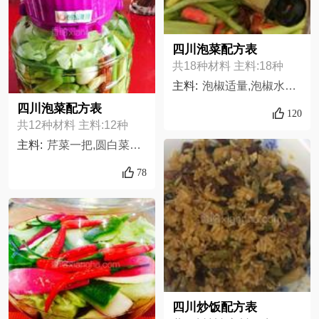
四川泡菜配方表
共18种材料 主料:18种
主料:
泡椒适量,泡椒水200毫升,大蒜适量,红心萝卜适量,凉开水2000毫升,小米辣适量,胡萝卜适量,西芹2根,生姜适量,柠檬1个,豇豆适量,莴笋1颗,白萝卜适量,青花椒适量,咸盐适量,高粱酒1瓶盖,白糖少量,八角5颗,
四川泡菜配方表
120
共12种材料 主料:12种
主料:
芹菜一把,圆白菜半个,胡萝卜1个,白萝卜1个,泡椒50克,新鲜蒜苔一把,盐适量,大蒜适量,白酒2瓶盖,冰糖适量,鲜姜适量,花椒大料桂皮适量
78
四川炒饭配方表