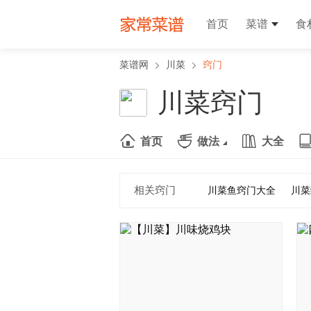
首页
菜谱
食
菜谱网
川菜
窍门
川菜窍门
首页
做法
大全
相关窍门
川菜鱼窍门大全
川菜