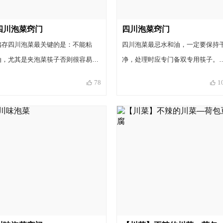
四川泡菜窍门
四川泡菜窍门
储存四川泡菜最关键的是：不能粘
四川泡菜最忌水和油，一定要保持
油，尤其是夹泡菜筷子否则很容易坏
净，处理时应专门备双专用筷子。
掉，还有就是如果泡菜坛子里出现白
菜坛沿的水要经常检查清理和添加
78
1
花，那是进去油和生水了，不用着
保证密封。各种菜的泡制时间不同
急，再放点白酒和冰糖，姜就可以
过长的可用来做烧菜配料。酒放得
了，然后放到阴凉通风处，不能太阳
多的话，可适当开盖敞放一夜，酒
晒，原材料随心所欲，大白菜，鲜
自然散发。糖和盐味道不足可在后
姜，新鲜大蒜，豇豆角，新鲜红辣椒
酌情添加。泡菜生花适当添加白酒
等等，还有心里美萝卜，泡出来的颜
加些香菜。用麦芽糖比冰糖更佳。
色粉色的特别好看有食欲，这些都是
最基本的原料