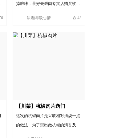
的
掉膻味，最好去鲜肉专卖店购买收拾
结
是
干净的肥肠。二是要煮烂又不能过
浓咖啡淡心情
76
48
吸
以
火，煮约30分钟时用筷子扎一下，如
有
花
果很容易就能扎透，即可关火。煸炒
不
，
时要把水分煸干才香，烧制时一定要
自
烧入味，味才厚重。豆花本身含水量
较多，所以高汤不要加的太多。调料
用量依个人口味调整。
【川菜】杭椒肉片窍门
过
这次的杭椒肉片是采取相对清淡一点
筷
的做法，为了突出嫩杭椒的清香及肉
腌
质的细嫩，没有使用重油和郫县豆瓣