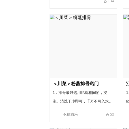
134
作千万不能沾油，夹泡菜的筷子最好
单独准备，因为水不够洁净就会导致
泡菜“生花”，不仅菜会腐烂，还会产
生大量霉菌。如果刚出来的“花”，可
以捞掉，马上加入泡菜盐和酒，将泡
菜坛每天敞开盖子10分钟，一段时间
若无改善就不要再食用。
＜川菜＞粉蒸排骨窍门
1．排骨最好选用肥瘦相间的，浸
泡、清洗干净即可，千万不可入水汆
烫，汆烫后的排骨肉质会收缩，黏性
不精独乐
53
也会减弱不利于米粉的附着。 2．制
作米粉是非常重要的一步，虽然市面