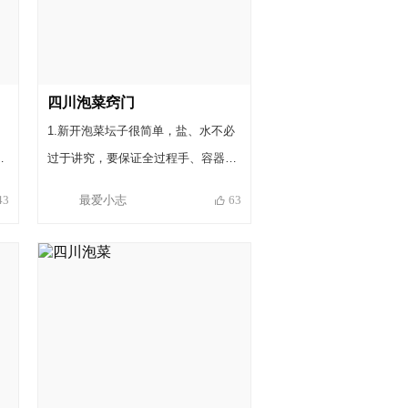
四川泡菜窍门
，
1.新开泡菜坛子很简单，盐、水不必
有
过于讲究，要保证全过程手、容器要
菜
无油。 2.因为泡好的菜直接食用所以
最爱小志
43
63
，
最好选择凉开水。所有食材都必须洗
花
干净沥干水分。 3.准备一双专门夹取
白
泡菜的加长筷子，一定得专筷专用，
人
严禁沾上油花。 4.坛口必须一直保持
有水，这样可以隔绝空气。 5.泡菜分
生水版和熟水版，如果一开始用的那
种以后加水的时候就要保持一样。 6.
泡菜可分为洗澡泡菜和深水泡菜。洗