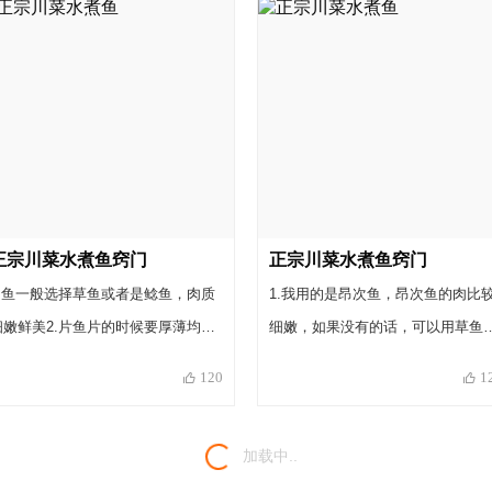
酥肉的淀粉少。 用剩下的可以最后用
于收汁。 3、煮鱼可以用清水，但啤
酒更香，煮出来的颜色更漂亮。 4、
豆瓣本来就有盐味（每家的都不一
样），煮鱼还加入生抽，但不确定是
否够味，起锅前可以增减盐。 5、如
果豆瓣不上色，可以加入少量老抽上
色。
正宗川菜水煮鱼窍门
正宗川菜水煮鱼窍门
1.鱼一般选择草鱼或者是鲶鱼，肉质
1.我用的是昂次鱼，昂次鱼的肉比
细嫩鲜美2.片鱼片的时候要厚薄均
细嫩，如果没有的话，可以用草鱼
匀，这样既不容易烂掉，也容易熟。
鲢鱼或者青鱼等代替。如果可以买
120
1
3.郫县豆瓣没有的话可以用别的豆瓣
昂刺鱼的话，一定要试试哦，实在
酱代替，但是这样可是做不出正宗的
太嫩了。2.片鱼片的时候要厚薄均
加载中..
味道的。4.最后用油炒干辣椒的时候
匀，这样既不容易烂掉，也容易熟
一定要小火，注意火候，很容易烧糊
3.郫县豆瓣没有的话可以用别的豆