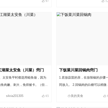
97
1
最好，不过我家一直用碘盐也没问
制盐；四：坛子要放在阴凉干燥处
题；4、盐、糖和酒的量根据实际情
五：如果当地有紫苏的话，泡一点
况而定，如果泡菜酸味重加盐，太咸
坛子里很好的，颜色好看，而且防
加糖，长白花就加点酒；5、泡菜从
长白。六：注意坛子的密封，盖子
第三天开始，亚硝酸盐含量逐步增
盖好，坛沿里要加适量水，最好加
加，一个星期时含量最高，之后开始
净水。
下降，20天后基本上就消失，所以泡
菜最好一个月再食用。
江湖菜太安鱼（川菜）窍门
下饭菜川菜回锅肉窍门
1、太安鱼平时都选用鲢鱼做，因为
1.若放蒜苗的亲，在放辣椒的步骤
鲢鱼肉嫩、刺大，免得被卡。（但草
同放入。 2.回锅肉的白糖可以稍微
鱼更方便购买，而且不肥，各有各的
一点。 3.五花肉在煮的时候盐放足
silvia201305
小美的美食
65
好处） 2、红薯淀粉应稍微多加点，
后面翻炒无需加盐。
这个量是：比做滑肉的淀粉多，比做