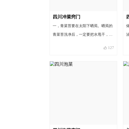
四川冲菜窍门
一，青菜苔要在太阳下晒焉。晒焉的
青菜苔洗净后，一定要把水甩干，或
者用一块干净的布把水擦干。二，炒
127
的时候几下子把菜翻匀就行了，不必
炒熟。三，姜蒜切好后放点盐进去用
凉开水冲一下，更出味。四，菜一定
要密封好，而且要有足够的发酵时间
（一晚上），发酵过程中不可以揭
盖，以免跑气。四，糖醋的量可以根
据自己的口味增减。五，川菜都和得
比较麻辣，如果不吃那么辣的朋友可
以不放小米辣，少放点辣椒油。