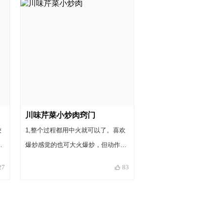
不多够了。有点时间管理的意思：）
如此，吃货们也可以更快的吃到酸菜
鱼。 更多技巧、更多川味美食，可私
信交流。
川味芹菜小炒肉窍门
较
1,整个过程都用中火就可以了。喜欢
，
爆炒感觉的也可大火爆炒，但动作一
到
定要快。2,郫县豆瓣里面该有料都有
27
83
是
了，就不用自己加其他料了。尤其是
盐，在步骤4中拌好后可以用筷子蘸
。
一点来尝尝，盐味不够再加。3,郫县
瓣
豆瓣和淀粉都不要放太多了，豆瓣多