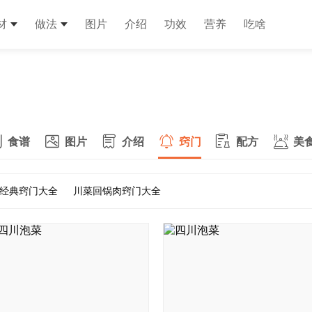
材
做法
图片
介绍
功效
营养
吃啥
食谱
图片
介绍
窍门
配方
美
经典窍门大全
川菜回锅肉窍门大全