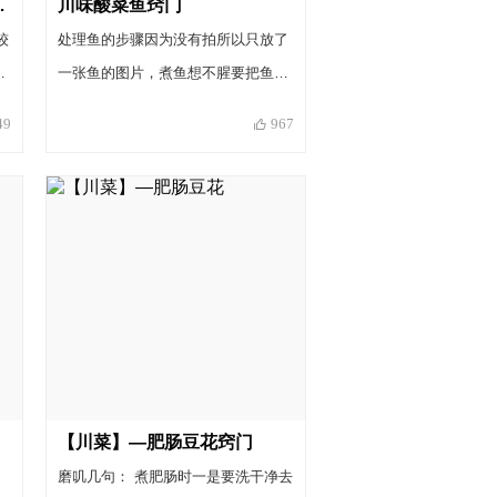
包豆腐窍门
川味酸菜鱼窍门
较
处理鱼的步骤因为没有拍所以只放了
、
一张鱼的图片，煮鱼想不腥要把鱼洗
具
干净并且把水漏干，和蒸鱼的水是腥
49
967
酶
的一个道理。过油便于定型和进一步
去腥，喜欢鱼嫩一点的朋友可以去掉
这一步。四川家庭习惯自己做老泡菜
和
和辣椒酱，没有的朋友可以自己买调
料。
草
酸
，
【川菜】—肥肠豆花窍门
焯
磨叽几句： 煮肥肠时一是要洗干净去