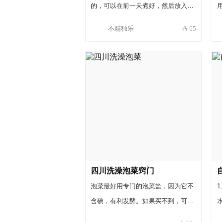
的，可以在前一天煮好，然后放入冰
箱冷藏一天，第二天再切片，冷藏过
不精独乐
65
的肉切起来更容易，而且口感更好；
2．煮肉时一定要掌握好桂皮用量，
桂皮放多了肉就会发苦，3g约是指甲
大小的2片左右； 3．肥肉受热会出
油，炒肉时最好少放色拉油，以免太
过油腻； 4．因郫县豆瓣、甜面酱和
老抽皆含有盐分，最好根据个人口味
调整食盐用量。
四川洗澡泡菜窍门
泡菜最好用专门的泡菜盐，因为它不
含碘，有利发酵。如果买不到，可以
去超市找找大粒的粗盐。 泡菜水的制