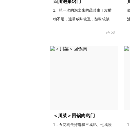
四川泡菜窍门
1、第一次的泡出来的蔬菜由于发酵
物不足，通常咸味较重，酸味较淡，
多泡几次，味道会越来越好。2、每
53
次加蔬菜，一定不能有水分和油分，
根据蔬菜的多少加入适量的盐和酒，
三个月或半年加入一次泡菜香料。
3、如果坛内生花，要及时把花打
出，加入一些白酒消除白花，要更加
注意坛子的干净。4、如果是容易水
分较多的蔬菜，最好分开泡制，以免
坏坛水。5、如果想坛水呈现和我一
样的漂亮的红色，可以加入一些红皮
白萝卜。
＜川菜＞回锅肉窍门
1．五花肉最好选择三成肥、七成瘦