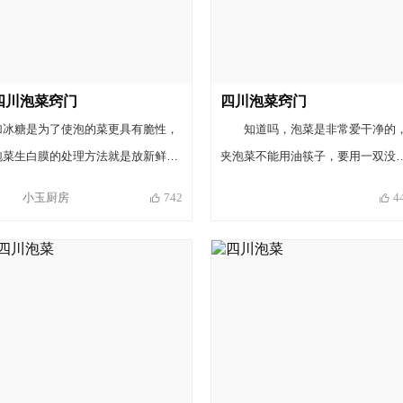
四川泡菜窍门
四川泡菜窍门
加冰糖是为了使泡的菜更具有脆性，
知道吗，泡菜是非常爱干净的
泡菜生白膜的处理方法就是放新鲜的
夹泡菜不能用油筷子，要用一双没
春笋，最老的那截切下来丢进去可以
见过油的专筷放那里，见了油的泡
小玉厨房
742
4
保证半年不生花，每次夹泡菜的时候
会生花的，生了花的泡菜怎么办呢
筷子要无水无油，后期加菜的时候必
别急哈，里面放几枝紫苏进去就把
须要再加盐和白酒还有冰糖，坛岩水
提起来了 。有些地方会给里面加些
要经常换，一个星期内必须要换一
酒，我们家乡是不加白酒的，看个
次，要保证水的清洁度，我是两三天
喜欢吧。这是为了拍照而用的玻璃
换一次水。 千万不要泡黄瓜和包菜，
坛，家乡用的都是陶瓷坛子。
会使食材发软。