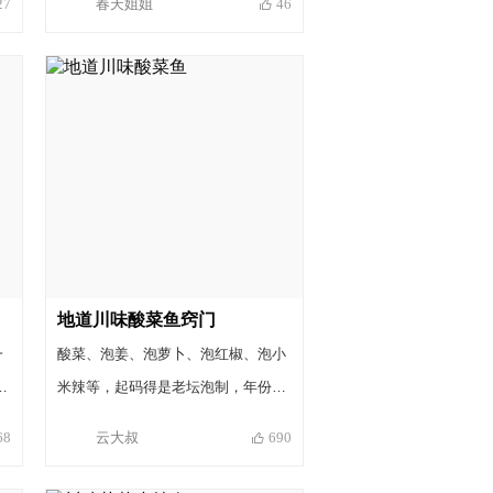
春天姐姐
27
46
。
等调味料，但是成菜的味道一样非常
在
好。 其实炒菜的关键一是看刀功，二
止
是看火候和调味。先撇开营养搭配等
要
问题不谈，评判一道菜好不好其实很
纯
简单，就几个字“色、香、味”俱全，
缺一不可。技术水平到了，再简单的
佐料和食材也能做出美味的佳肴来。
当然技术水平的提高不是一蹴而就的
事情，是需要反复的练习、研究分
析，才能一步步提高的。 与君共勉。
地道川味酸菜鱼窍门
一
酸菜、泡姜、泡萝卜、泡红椒、泡小
多
米辣等，起码得是老坛泡制，年份在
，
1年以上更佳。 码味的环节费时较
云大叔
68
690
多，可先码味再切配其余食材。待做
完炒料、熬汤等环节，码味时间也差