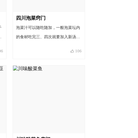
澡泡菜是指菜入坛一至两天就可捞出
食用的菜，如萝卜皮、包菜、莴笋
四川泡菜窍门
等，再加上一点点辣椒油、花椒油生
干
泡菜汁可以随吃随加，一般泡菜坛内
拌，这时候的蔬菜脆而爽口，咸中稍
泡
的食材吃完三、四次就要加入新汤
带点酸。还有一种就是长期泡在坛子
，
汁。保存好的泡菜汁可以使用两、三
06
106
里，作调料或配菜的，比如辣椒、仔
，
年。做法是，再熬制花椒、八角水
姜、豇豆等等，这些菜通常较酸，香
过
（比例照前），加入食盐和白酒（一
味扑鼻，作为配菜非常提味。
味
定用高梁白酒），再加入适量冰糖即
期
可。好的老汤不但节省发酵的时间而
或
且味道会越来越醇美。