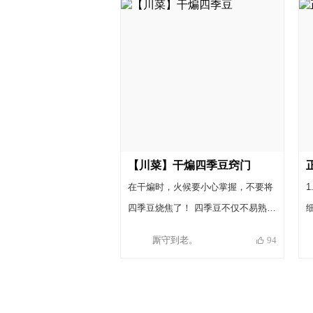
上有蒸肉米粉出售，还是推荐自己炒
制，如果想节省时间，大米未经浸泡
直接炒也可以，但是比起浸泡过的口
感就要稍逊一筹，也不易碾碎。还可
以用粉碎机进行粉碎工作，注意不要
磨成细粉，成颗粒状即可。 3．为了
节省时间还可以使用高压锅，从喷气
开始起算，只需蒸20～25分钟即可。
【川菜】干煸四季豆窍门
在干煸时，火候要小心掌握，不要将
四季豆烧焦了！ 四季豆不仅不易熟，
在其未熟透时还身具毒素，一疏忽大
厮守到老。
94
意就让吃的人身中“百步断肠散”，还
是不带解药的那种。 所以一定要熟透
才可食用 干煸四季豆一定要多放油，
要不然四季豆熟不了，蓄水就不叫干