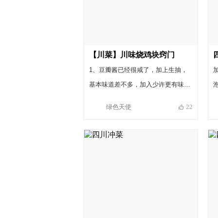
【川菜】川味烧鸡块窍门
1、豆瓣酱已经很咸了，加上生抽，
基本味道差不多，加入少许更有味
道，不能多哦。 2、喜欢吃香辣浓厚
绿色天使
22
的朋友可以多放点干辣椒和鲜的辣
椒。不能吃辣的可以少放点辣椒和郫
县豆瓣酱。 3、我喜欢放点土豆这样
营养丰富，你可以酌情加减或者不放
都可以。