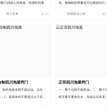
过以后的菠菜不仅营养成分丢失不
用整只鸡或土鸡来做，炖煮时间要适
加。辣椒粉的用量也可以根据自己
多，而且口感较好。 婴幼儿，肺
当加长。 2、做这道菜油适当稍多一
口味调整。用花椒粒口味更好，就
眉儿美食
浓咖啡淡心情
33
核、软骨病患者，为了不影响钙的
些，因为酸菜比较喜油，油太少了不
吃的时候需要挑出来比较麻烦，所
收，最好少吃或不吃菠菜。菠菜具
好吃。 3、因最后浇热油所以花椒最
我用了花椒粉，懒人的方法。呵呵 
一定的滑肠作用，腹泻患者最好也
后才放，也可以先放爆香后和鸡肉一
椒粉我是在超市里买的袋装的那种
要吃。 不喜欢吃菠菜可以用小白
起炖煮麻香效果会更好。 4、盐要少
感觉不是很纯，味道差了点，建议
菜、油菜等来代替。
放，因为酸菜本身有咸味。
己在家用花椒粒磨成粉使用。
自制四川泡菜窍门
正宗四川泡菜窍门
1、制作泡菜全程不能沾油、沾生
一：整个过程不能有油；二：整个
水；2、蔬菜体积不要超过坛子容量
程尽量不要有生水，包括以后夹菜
的4/5，水要没过蔬菜；3、有泡菜盐
子也尽量不要沾生水；三：盐要用