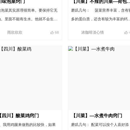
川味泡菜窍门
【川菜】不辣的川菜—荷
做泡菜其实原理很简单。要保持它无
磨叽几句： 菠菜营养丰富，含有
油。里面不能有生水。他就不会生
多的蛋白质，还含有较为丰富的钙
花，酸脆好吃。夹的时候专门准备一
铁、维生素E以及尼克酸等。菠菜
雨欣欣欣
浓咖啡淡心情
68
个新的筷子。就可以了，一次不要做
有一定的补血作用，菠菜中所含的
的太多。餐厅的泡菜好吃，就是因为
类物质能够促进胃和胰腺的分泌功
它的流动性大。吃完一批，再煮点盐
能。 菠菜也有缺点，由于它含草酸
水加进去，再放加入新的菜。就是各
较多，吃起来有点发涩。草酸容易
种时鲜的蔬菜都可以放。
食物中的钙结合形成不溶性的草酸
钙，妨碍人体对钙的吸收。长期吃
酸含量高的食物，还容易产生肾结
石。因此，吃菠菜前最好用水焯一
下，经过水焯以后菠菜中80％的草
便可被除去。但焯的时间不宜太长
【四川】酸菜鸡窍门
【川菜】—水煮牛肉窍门
否则会降低菠菜中维生素的含量。
1、我用鸡腿来做熟的比较快，如果
磨叽几句： 配菜可以按个人喜好添