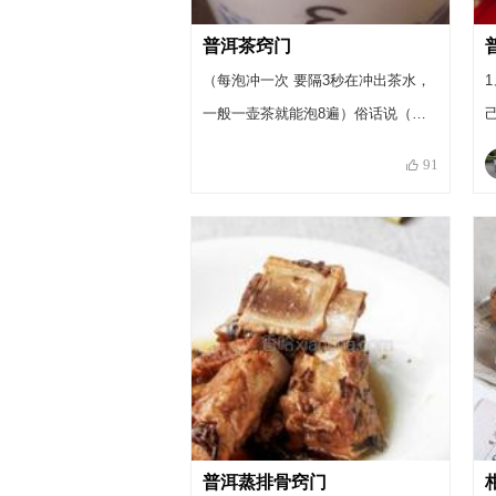
普洱茶窍门
（每泡冲一次 要隔3秒在冲出茶水，
一般一壶茶就能泡8遍）俗话说（头
冲脚味，二冲茶叶）茶有很多种，多
91
样化，不用人的体质，应该喝不同的
茶，不同时间段也一样喝不同的茶。
陈年普洱那可是珍品噢。因为没有保
质期，越久越醇香。
普洱蒸排骨窍门