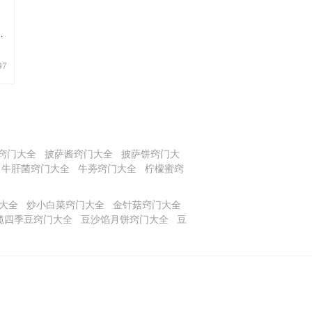
血
97
人
、
降
窍门大全
披萨酱窍门大全
披萨饼窍门大
洱
牛肝菌窍门大全
牛蒡窍门大全
柠檬蜜窍
熟
大全
炒小白菜窍门大全
金针菇窍门大全
榄四季豆窍门大全
豆沙馅月饼窍门大全
豆