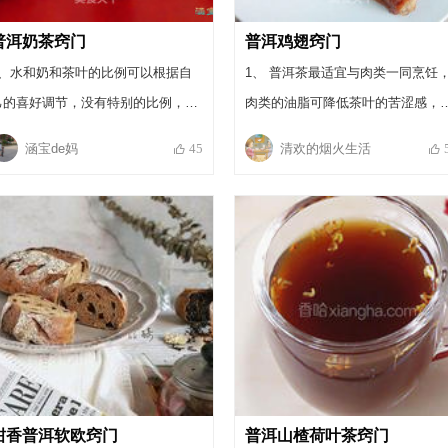
普洱奶茶窍门
普洱鸡翅窍门
1、水和奶和茶叶的比例可以根据自
1、 普洱茶最适宜与肉类一同烹饪
己的喜好调节，没有特别的比例，如
肉类的油脂可降低茶叶的苦涩感，
果你喜欢奶味浓些就多放些奶，反之
茶叶能去除肉类的腥味，又能改善
涵宝de妈
清欢的烟火生活
45
就多加些水。想要茶香浓些就多放些
感，消除油腻，但是用普洱入菜要
茶叶即可。 2、冰糖可以放到奶茶里
用优质的普洱，劣质的普洱会降低
煮化，我比较喜欢它慢慢融化的口
质的鲜味。 2、以茶入菜不宜用味
感，慢慢变甜。 3、如果放蜂蜜，就
的辛香味佐料，如八角、花椒等，
要等奶茶稍稍冷却再放即可。
免影响茶香和甘醇，失去茶菜的风
味。 3、盐的用量依个人的口味放
入，可尝尝味慢慢加入盐量。 4、
欢甜味可加入一些白糖在里面。
柑香普洱软欧窍门
普洱山楂荷叶茶窍门