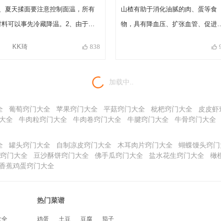
1、夏天揉面要注意控制面温，所有
山楂有助于消化油腻的肉、蛋等食
材料可以事先冷藏降温。2、由于家
物，具有降血压、扩张血管、促进
里烤箱没有蒸汽功能，因此这里使用
液循环的作用。荷叶，久服令人瘦
KK琦
838
人工制造蒸汽，自带蒸汽功能的烤箱
瘠，具减肥降脂之效。普洱茶性温
使用蒸汽烘烤即可。3、面团发酵时
和，是养胃、补气的良药，可平衡
加载中..
间不固定，以面团状态为准。4、烘
体内的酸碱度。对减少类脂化含物
烤时间和温度可根据实际适当调整。
胆固醇含量有非常好的效果，具有
全
葡萄窍门大全
苹果窍门大全
平菇窍门大全
枇杷窍门大全
皮皮虾
脂减肥、抗癌、抗衰老的功效。普
大全
牛肉粒窍门大全
牛肉卷窍门大全
牛腱窍门大全
牛骨窍门大全
茶有生茶、熟茶之分，减肥一般以
茶效果最好。
全
罐头窍门大全
自制凉皮窍门大全
木耳肉片窍门大全
蝴蝶馒头窍门
窍门大全
豆沙酥饼窍门大全
佛手瓜窍门大全
盐水花生窍门大全
橄
香蕉鸡蛋窍门大全
热门菜谱
大全
鸡蛋
土豆
豆腐
茄子