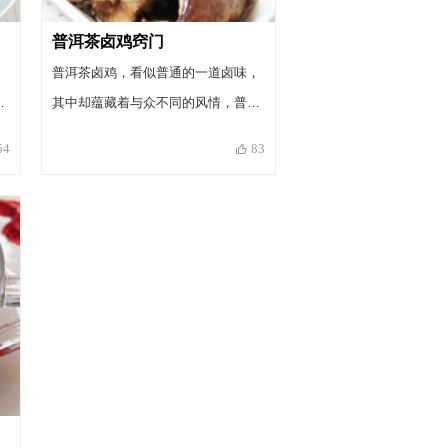
普洱茶卤鸡窍门
，
普洱茶卤鸡，看似普通的一道卤味，
而
其中却蕴藏着与众不同的风情，普洱
口
茶那浓浓的陈香，不但没有被卤水的
54
83
选
香辛味所掩盖，反而是若即若离的，
肉
两种截然不同的韵味，带来了一阵温
大
婉的浸润，清新而脱俗的茶香。冰糖
以
可令卤出的鸡腿颜色红亮，不宜久
煮，最后放入，还可以用这个方法来
卤鸡翅、鸭翅、鸭腿、豆干、豆皮、
喜
鸡蛋等。