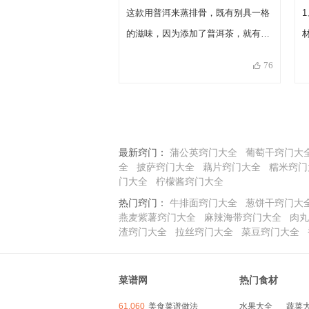
这款用普洱来蒸排骨，既有别具一格
的滋味，因为添加了普洱茶，就有了
时令保健作用。加入普洱茶的蒸排
76
骨，不仅去除了排骨的油腻，更增添
了一股清香味。要提醒的是，蒸出来
的排骨要骨肉分离，嚼在嘴里不能塞
牙，但还是要有嚼劲，不能有肉烂的
最新窍门：
蒲公英窍门大全
葡萄干窍门大
感觉。
全
披萨窍门大全
藕片窍门大全
糯米窍门
门大全
柠檬酱窍门大全
热门窍门：
牛排面窍门大全
葱饼干窍门大
燕麦紫薯窍门大全
麻辣海带窍门大全
肉丸
渣窍门大全
拉丝窍门大全
菜豆窍门大全
菜谱网
热门食材
61,060
美食菜谱做法
水果大全
蔬菜