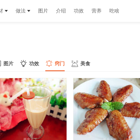
材
做法
图片
介绍
功效
营养
吃啥
图片
功效
窍门
美食