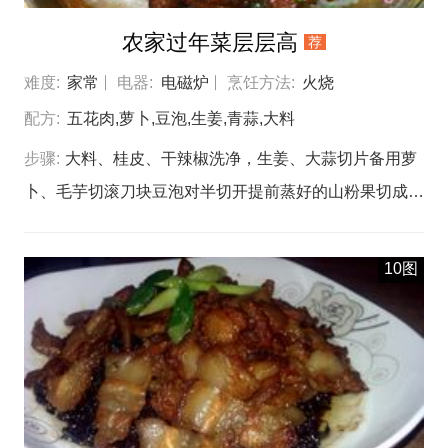
农家过年菜层层高
荐
难度:
家常
电器:
电磁炉
烹饪方法:
火烧
配方:
五花肉,萝卜,豆泡,生姜,青蒜,大料
步骤:
大料、桂皮、干辣椒洗净，生姜、大蒜切片备用萝
卜、毛芋切滚刀块豆泡对半切开提前蒸好的山粉果切成1
厘米厚，4厘米的方块（山粉果的蒸制：山粉即红薯粉、
萝卜丝、香菇沫、少许盐拌匀，上蒸锅屉蒸熟即可）炒锅
10图
加少量山茶油，锅热下入萝卜、毛芋块翻炒，炒去水分，
烹点黄酒，炒出香味，加盐调味，出锅装入小锅仔五花肉
用热水洗净，切1厘米厚的方块炒锅洗净，开火烧热，注
入山茶油，捻小火，加入一勺白糖，小火慢慢炒，等糖融
化起白泡时，下入五花肉块，开中小火，不停的翻炒，糖