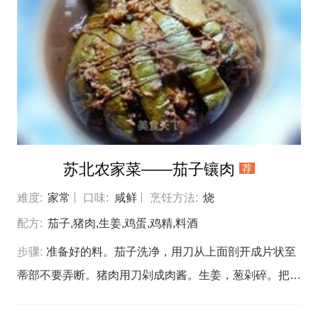
入。翻炒几十秒，加料酒，老抽炒匀。加水烧开。蒜苗洗
净切成段，做好的鸭蛋糕切成块。等肉差不多酥烂的时候
加入蒜苗，鸭蛋一起烧开。加点盐拌匀再烧两分钟左右就
可以。料足味美的苏北农家菜——蒜苗鸭蛋烧肉就做好
了。
苏北农家菜——茄子镶肉
荐
难度:
家常
口味:
咸鲜
烹饪方法:
烧
配方:
茄子,猪肉,生姜,鸡蛋,鸡精,料酒
步骤:
准备好的料。茄子洗净，用刀从上面剖开成片状至
蒂部不要弄断。猪肉用刀剁成肉酱。生姜，葱剁碎。把肉
酱，姜末，葱末，料酒，鸡精，盐，鸡蛋和在一起，搅拌