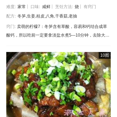
难度:
家常
口味:
咸鲜
烹饪方法:
烧
有窍门
配方:
冬笋,生姜,桂皮,八角,干香菇,老抽
窍门:
卖萌的柠檬7：冬笋含有草酸，容易和钙结合成草
酸钙，所以吃前一定要拿淡盐水煮5—10分钟，去除大部
分草酸和涩味。笋性寒，年老体弱者和婴幼儿最好别吃，
女性月经期间、产后也不宜多吃。 一定要中小火慢慢的
10图
搅拌着熬至冰糖完全融化变成酱红色，注意火候冰糖炒焦
了口感会苦。 肉汤不要浪费，不管加入什么食材，五花
肉汤是不能浪费的，只有饱满的汤汁这个默契的配角才会
让红烧肉色泽艳丽。 用刀在冬笋上划一刀，深一点，要
划破多层笋皮，推荐使用裁纸刀！不要过于用力，穿透所
有的皮。