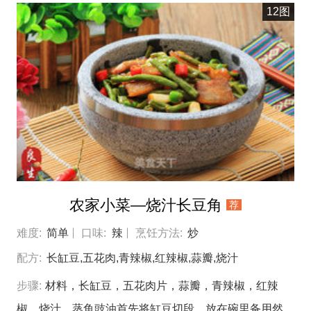
上劲。把做好的肉酱塞到茄子片中间。全部塞满后用棉线
12图
把茄子绑好。热锅冷油，煸香姜片。把茄子放进两面煎一
下。加点生抽，鸡精，料酒，水（稍微多点）烧开，改中
火炖20分钟左右。加点盐，改大火收掉点汁水就可以，
并且在收汁的过程中把汤汁用勺不停的淋在茄子上使茄子
更入味。
农家小菜—烧汁长豆角
荐
难度:
简单
口味:
辣
烹饪方法:
炒
配方:
长缸豆,五花肉,青辣椒,红辣椒,蒜瓣,烧汁
步骤:
材料，长缸豆，五花肉片，蒜瓣，青辣椒，红辣
椒，烧汁，蒸鱼豉油首先将缸豆切段，放在碗里备用然后