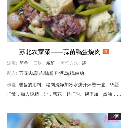
熟。 加入泡发好的梅干菜一起翻炒。 加入小米辣。 酱
油、蚝油。 冰糖，翻炒，加入200ml清水炖个十分钟。
加入水淀粉勾芡。 至浓稠后盛入碗中备用。 撒上葱末，
倒上香油，混合一下。 取出面包机中的面团，揉成长条
后切段，一个约55g。 揉成团，盖上保鲜膜，避免面团水
苏北农家菜——蒜苗鸭蛋烧肉
荐
分蒸发。 面团擀压成周边薄中心后的圆形，将馅放入包
起来。 包好后再擀一下，力度一定要轻要慢，不然容易
难度:
简单
口味:
咸鲜
烹饪方法:
烧
爆馅。 中火预热平底锅，刷上少许食用油，放入饼，煎
配方:
五花肉,蒜苗,鸭蛋,料酒,鸡精,白糖
至两面金黄，出锅完成。 再一刀切~ 成品图。 又拿到公
步骤:
准备的用料。猪肉洗净加冷水烧开焯烫一遍。鸭蛋
司分享了，超美味~ 没用完的馅料还可以炒个米饭，也美
打散，加入鸡精，盐，葱花一起打匀。锅里加一点油，只
味的
要把锅身涂上薄薄的一层就可以，烧热后把蛋液加入。小
火慢慢加入，至全部熟透就可以。焯好的五花肉洗净血
12图
沫，切成厚片。稍微用一点油加热后煸香姜片再把肉片加