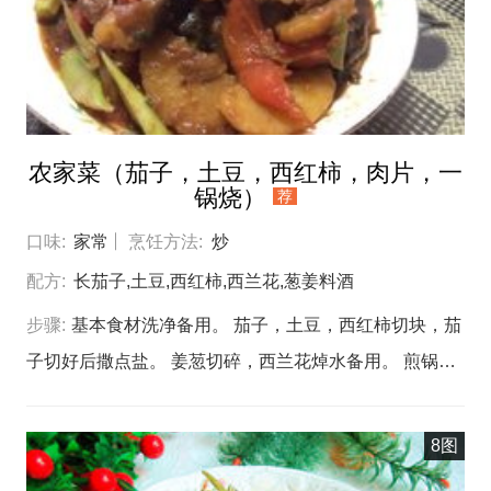
分钟关火。农家梅菜扣肉
农家菜（茄子，土豆，西红柿，肉片，一
锅烧）
荐
口味:
家常
烹饪方法:
炒
配方:
长茄子,土豆,西红柿,西兰花,葱姜料酒
步骤:
基本食材洗净备用。 茄子，土豆，西红柿切块，茄
子切好后撒点盐。 姜䓤切碎，西兰花焯水备用。 煎锅放
油，放入土豆煎黃备用。 另起一锅，放油，放入五花肉
片，放入葱姜碎，料酒，把肉煸出油。 放入茄子继续
8图
煸，把茄子煸至8层熟。 放入土豆，加少许水，放入老