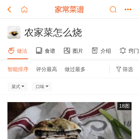
农家菜怎么烧
做法
食谱
图片
介绍
窍
智能排序
评分最高
做过最多
筛选
菜式
口味
18图