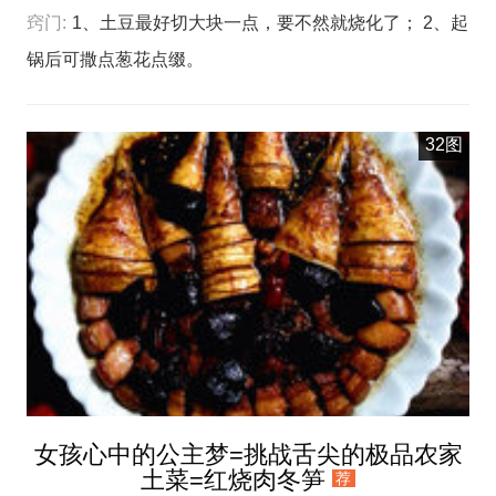
窍门:
1、土豆最好切大块一点，要不然就烧化了； 2、起
锅后可撒点葱花点缀。
32图
女孩心中的公主梦=挑战舌尖的极品农家
土菜=红烧肉冬笋
荐