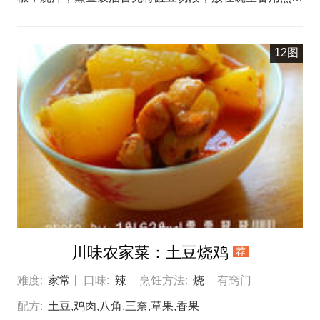
蒜瓣去头尾备用将辣椒切段，五花肉切片，然后锅烧热，
加适量油，倒入缸豆煸炒至7成熟，然后盛出备用锅中加
12图
适量油，然后倒入五花肉和蒜瓣煸炒出油然后倒入缸豆煸
炒然后加入适量烧汁，白糖，蒸鱼豉油倒入辣椒段煸炒均
匀，然后淋上少许香油即可出锅
川味农家菜：土豆烧鸡
荐
难度:
家常
口味:
辣
烹饪方法:
烧
有窍门
配方:
土豆,鸡肉,八角,三奈,草果,香果