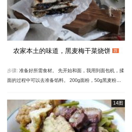
农家本土的味道，黑麦梅干菜烧饼
荐
步骤:
准备好所需食材。 先开始和面，我用到面包机，揉
面的过程中可以去准备馅料。 200g面粉，50g黑麦粉
（我这里添加黑麦粉，饼皮更有农家的本土味道，麸皮还
有利于高血脂人士食用，很健康），3g盐，140g温水，
14图
10g食用油一起倒入桶内，盖上盖子，开始和面，我选择
了10分钟，到时间也没关系，就让面团在面包机内醒一
下，大约30分钟，直到我制作好馅料。 肉糜下锅翻炒至