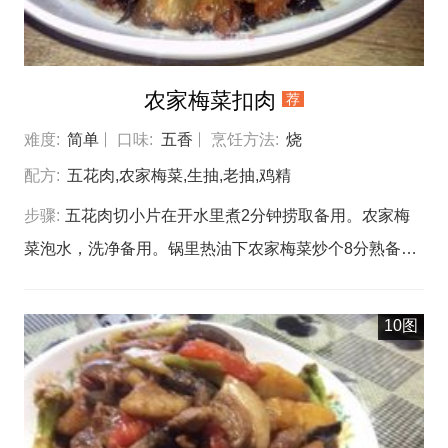
色均匀的裹在肉块上，烹入绍兴黄酒，再翻炒，出香味，
加一点生抽，备好的生姜大蒜桂皮大料干辣椒（不吃辣的
可以不加辣椒），断续翻炒，汁收差不多了就出锅铺在锅
农家梅菜扣肉
荐
仔最层锅仔内的萝卜毛芋上面铺一层切好的豆泡，豆泡上
面再铺上一层山粉果块，再将炒好的五花肉铺上，加盖小
难度:
简单
口味:
五香
烹饪方法:
烧
火炖上10分钟开盖，加少许盐调味，撒上青蒜茉，上
配方:
五花肉,农家梅菜,生抽,老抽,鸡精
桌。用电磁炉加热就成吃火锅了，而且越煮越好吃
步骤:
五花肉切小片在开水里煮2分钟捞取备用。农家梅
菜泡水，洗净备用。锅里热油下农家梅菜炒个8分熟备
用。锅热油下煮过的五花肉煎两边金黄色，加一点点热
水，生抽，老抽，盐，鸡精上色入味。锅热油下煮过的五
10图
花肉煎两边金黄色，加一点点热水，生抽，老抽，盐，鸡
精上色入味。锅热油下煮过的五花肉煎两边金黄色，加一
点点热水，生抽，老抽，盐，鸡精上色入味。做好五花肉
扣在农家梅菜上备用。再用保鲜膜包好放在蒸锅里蒸10