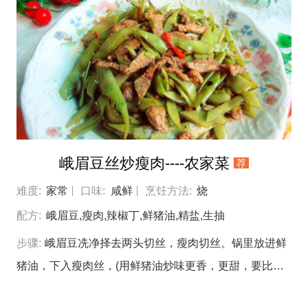
抽，生抽，蚝油，盐，糖，大火烧开，中火烧五分钟。
放入西红柿翻炒均匀。 放入西兰花即可岀锅。 成品图。
峨眉豆丝炒瘦肉----农家菜
荐
难度:
家常
口味:
咸鲜
烹饪方法:
烧
配方:
峨眉豆,瘦肉,辣椒丁,鲜猪油,精盐,生抽
步骤:
峨眉豆冼净择去两头切丝，瘦肉切丝。锅里放进鲜
猪油，下入瘦肉丝，(用鲜猪油炒味更香，更甜，要比调
和油煮出来的菜好吃。）待瘦肉炒干水分倒进峨眉豆丝，