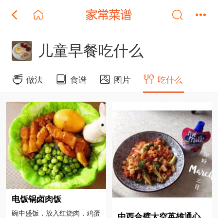
儿童早餐吃什么
做法
食谱
图片
吃什么
电饭锅卤肉饭
碗中盛饭，放入红烧肉，鸡蛋
中西合璧太空英雄通心