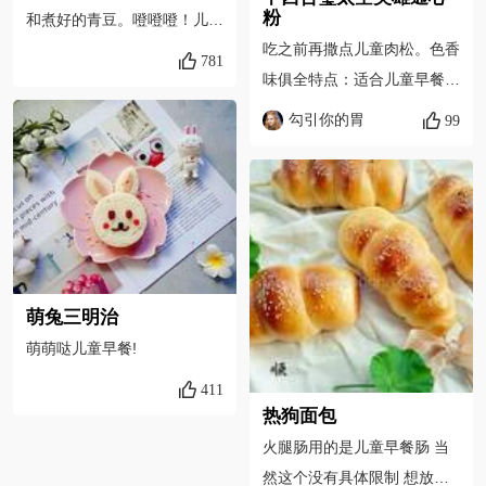
粉
和煮好的青豆。噔噔噔！儿童
吃之前再撒点儿童肉松。色香
早餐完成啦！
781
味俱全特点：适合儿童早餐，
孩子吃的很美味。食材健康，
勾引你的胃
99
营养丰富，色彩也吸引孩子。
空心粉是万象城买的太空英雄
造型，吃完变大英雄！！
萌兔三明治
萌萌哒儿童早餐!
411
热狗面包
火腿肠用的是儿童早餐肠 当
然这个没有具体限制 想放啥