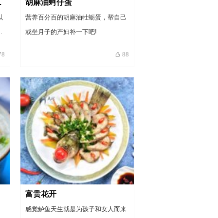
子菜猪脚姜
胡麻油蚵仔蛋
以
营养百分百的胡麻油牡蛎蛋，帮自己
开
或坐月子的产妇补一下吧!
可
78
88
。
富贵花开
感觉鲈鱼天生就是为孩子和女人而来