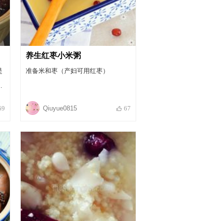
养生红枣小米粥
是
准备米和枣（产妇可用红枣）
时
选
Qiuyue0815
69
67
，