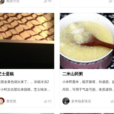
精灵小主
96
芝士蛋糕
二米山药粥
表面金黄色就出来了。。冰箱冷冻2
小米即粟米，能开肠胃、补虚损、
个小时左右那出来脱模。芝士味浓
丹田，可用于气血亏损、体质虚弱
郁。哈哈哈。。因为这个是给产妇吃
胃纳欠佳者进补，适于产妇乳少、
寒若然
多幸福多快乐
95
的。基本都没有加什么柠檬汁 。香草
后虚损而引起的乏力倦怠、饮食不
精啊。嘻嘻
香，可作早餐食用。冬春季小米粥