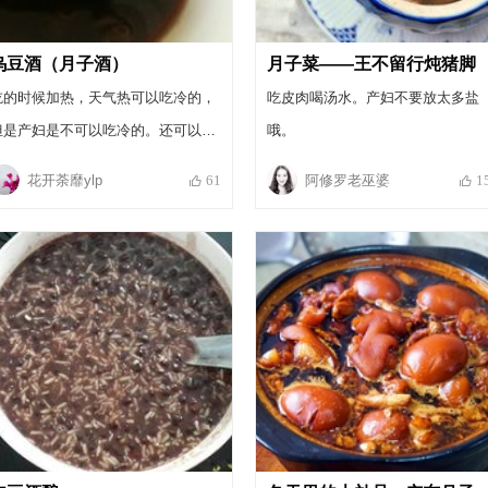
乌豆酒（月子酒）
月子菜——王不留行炖猪脚
吃的时候加热，天气热可以吃冷的，
吃皮肉喝汤水。产妇不要放太多盐
但是产妇是不可以吃冷的。还可以加
哦。
个鸡蛋哦，做成乌豆鸡蛋酒。炒鸡补
花开荼靡ylp
阿修罗老巫婆
61
1
元气哦