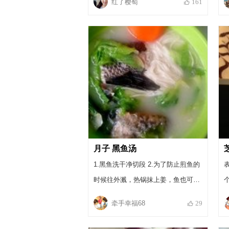
红了樱萄
161
月子 黑鱼汤
1.黑鱼洗干净切段 2.为了防止煎鱼的
时候往外溅，热锅抹上姜，鱼也可以
拍层面粉。 3.锅里倒油，不用特别
牵手幸福68
29
多。油热了放鱼段，煎成金黄色。煎
好锅里加水，最好加开水这样炖出来