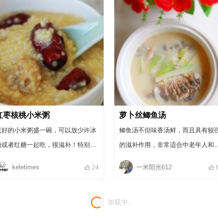
适于产妇。 糯米含有蛋白质、脂肪、
糖类、钙、磷、铁、维生素B1、维
索B2、烟酸及淀粉等，营养丰富，
温补强壮食品;具有补中益气，健脾
胃，止虚汗之功效，对脾胃虚寒，
欲不佳，腹胀腹泻有一定缓解作用;
米有收涩作用，对尿频，盗汗有较
的食疗效果。 山药具有滋养强壮，助
红枣核桃小米粥
萝卜丝鲫鱼汤
消化，敛虚汗，止泻之功效，主治
煮好的小米粥盛一碗，可以放少许冰
鲫鱼汤不但味香汤鲜，而且具有较
虚腹泻、肺虚咳嗽、糖尿病消渴、
糖或者红糖一起吃，很滋补！特别适
的滋补作用，非常适合中老年人和
便短频、遗精、妇女带下及消化不
合老人、小孩、孕产妇。
后虚弱者食用，也特别适合产妇食
keletimes
一米阳光612
24
的慢性肠炎。（功效来源网络）
用。
加载中..