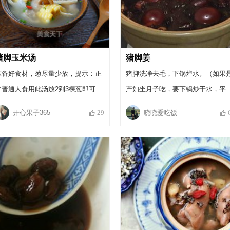
猪脚玉米汤
猪脚姜
准备好食材，葱尽量少放，提示：正
猪脚洗净去毛，下锅焯水。（如果
常普通人食用此汤放2到3棵葱即可，
产妇坐月子吃，要下锅炒干水，平
如果产妇食用此汤，则葱放的越少越
吃吃怕上火，可以不炒）我怕肥，
开心果子365
晓晓爱吃饭
29
好，姜则可省略不用，盐则更要越少
的是猪脚尖那一段，都是皮和蹄筋
越好。
没有肥肉