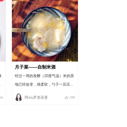
生
为
养
食
糯
好
月子菜——自制米酒
脾
强
经过一周的发酵（20度气温）米的质
小
病
地已经改变，很柔软，勺子一压压出
良
米酒浆，米粒直接也疏松，罐子里飘
阿xiu罗老巫婆
64
188
着醉人的香味。非产妇的就可以直接
喝了。产妇必须煮热了喝。