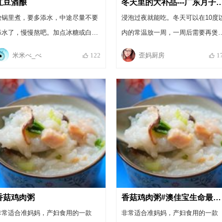
红豆酒酿
冬天里的大补品---广东月
放锅里煮，要多添水，中途尽量不要
浸泡过夜就能吃。冬天可以在10度
添水了，慢慢熬吧。加点冰糖或白
内的常温放一周，一周后需要再煲
糖，生理期或产妇加红糖也可以
一次。可以多做些。产妇坐月子时
米米べ_べ
歪妈厨房
122
1
以在恶露干净后开始吃，祛风补气
蛋肉姜醋都可以吃哈！
香菇鸡肉粥
香菇鸡肉粥#澳佳宝生命最初1000天#
非常适合准妈妈，产妇食用的一款
非常适合准妈妈，产妇食用的一款