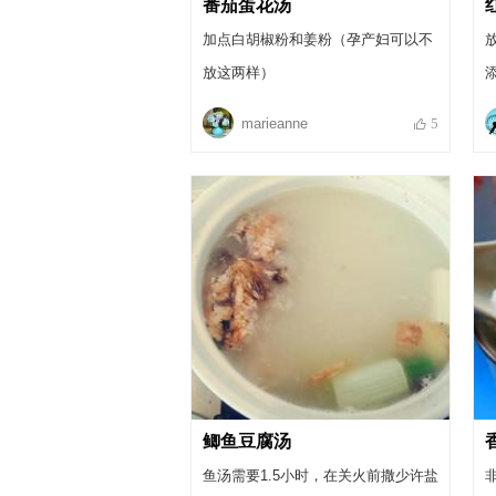
番茄蛋花汤
加点白胡椒粉和姜粉（孕产妇可以不
放这两样）
marieanne
5
鲫鱼豆腐汤
鱼汤需要1.5小时，在关火前撒少许盐