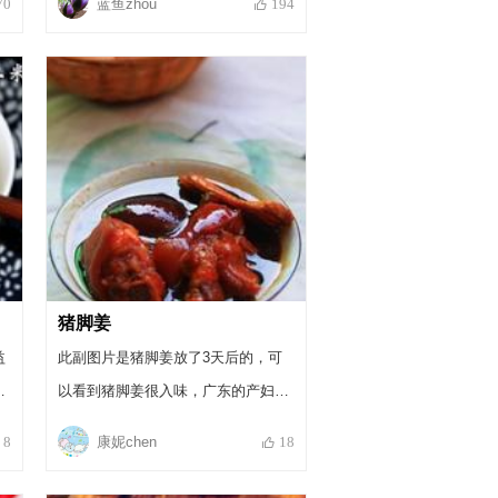
蓝鱼zhou
70
194
肉，喝酒汤！煲好的酒鸡已经没有酒
气了，只有香香的糯米酒和鸡肉煲在
一起的香甜味。非常可口！
猪脚姜
益
此副图片是猪脚姜放了3天后的，可
、
以看到猪脚姜很入味，广东的产妇吃
产
的猪脚姜都是提前一个月煲制的，很
康妮chen
8
18
滋补
更