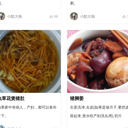
粥。
粥。
小黠大痴
小黠大痴
98
虫草花煲猪肚
猪脚姜
如果家中有病人，产妇，都可以食补
生姜洗净,去皮(如果是做月子,要把
一下。
留起来,煲水给产妇洗头用),切片