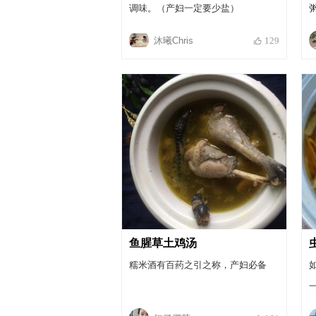
调味。（产妇一定要少盐）
沐曦Chris
129
鱼腥草土鸡汤
糯米酒有百药之引之称，产妇必备