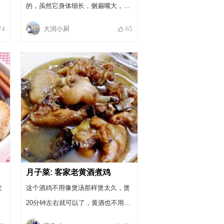
的，虽然它身体细长，侧扁嘴大，但
它的蛋白质非常丰富，补脾益肾易消
大润小厨
74
65
化，无小刺原条清蒸绝对是简单营养
又不会热量过高的家常菜。 孕产妇吃
鲈鱼也最适合不过，鱼里的铜是维系
神经系统的正常元素，并且补气补
虚，孕产妇吃它可以增加乳汁催乳
哦！冬天的鲈鱼肥腴可人，肉白如
雪，是最好的品鲈鱼季节啦！
月子菜: 客家老黄酒煮鸡
皮
这个酒鸡不用像煲汤那样煲太久，煲
20分钟左右就可以了，黄酒也不用收
干。产妇每餐吃饭时吃上一小碗，吃