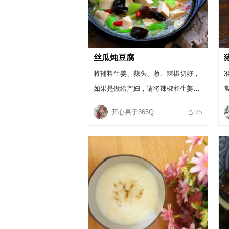
丝瓜炖豆腐
将辅料生姜、蒜头、葱、辣椒切好，
如果是做给产妇，请将辣椒和生姜、
蒜头几样食材去掉，只有葱即可
开心果子365Q
85