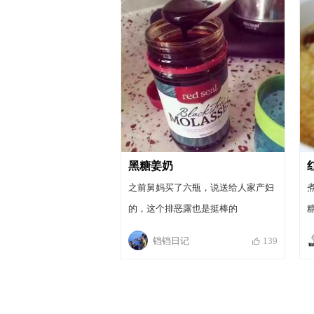
的汤是奶白色的。 4.因为是做月子吃
的就只放了几片姜，6个红枣，大火
烧开转成小火，大概炖一个小时汤成
白色，快出锅的时候，放少许盐。产
妇嘛一天要吃六七炖饭。鱼汤下挂面
也不错，做起来也方便，而且黑鱼还
催奶。这鱼汤是我加过水的
黑糖姜奶
之前舅妈买了六瓶，说送给人家产妇
的，这个排恶露也是挺棒的
铛铛日记
139