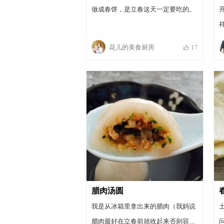
做成春饼，是立春这天一定要吃的。
祥
花儿的美食厨房
17
腊肉汤圆
我是从冰箱里拿出来的腊肉（我妈说
腊肉最好在立春前就收起来否则容易