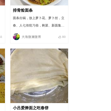
排骨烩面条
面条出锅，放上萝卜花、萝卜丝，立
春、人七传统习俗，剩菜、新面集于
一碗，不一样的美味哦。
大海微澜微博
41
80
小吕爱擀面之吃春饼