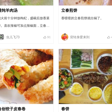
清炖羊肉汤
立春煎饼
熄火前十分钟放枸杞，盛碗后放香菜
香喷喷的立春煎饼就出锅了。
碎。喜欢辣椒可加点辣椒面，立春已
过，春风渐暖，一碗热腾腾鲜美的羊
虫儿飞73
背转身爱来到
91
肉，告别冬天！
自创饺子皮春卷
春饼