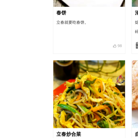
春饼
立春就要吃春饼。
98
立春炒合菜