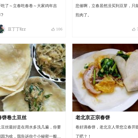
开吃了～立春吃春卷～大家鸡年吉
悲催啊，立春居然没买到豆芽，只
?
煎肉了。
豆丁丁llzz
106
春饼卷土豆丝
老北京正宗春饼
土豆丝最好是在用水多洗几遍，你要
卷好滴春饼，老北京人带您立春开
问因为啥，我告诉你个小秘密一般人
了吧？！