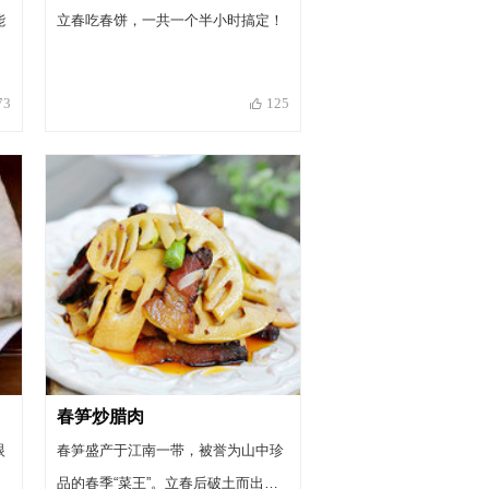
能
立春吃春饼，一共一个半小时搞定！
73
125
春笋炒腊肉
眼
春笋盛产于江南一带，被誉为山中珍
品的春季“菜王”。立春后破土而出的