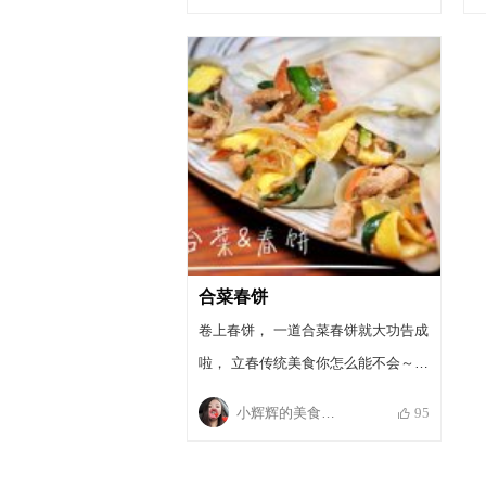
热水烫面做春饼，未成功）。问擅长
面食的弟妹，她说就是用温水啊。顿
时大悟。就这样，温水和面，尽量把
面和得软些。
合菜春饼
卷上春饼， 一道合菜春饼就大功告成
啦， 立春传统美食你怎么能不会～
快来试一下吧～
小辉辉的美食日记
95