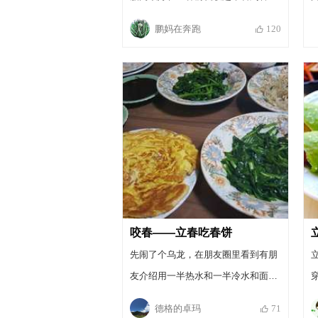
变味）洗干净的腊肉用锅煮熟，榨菜
鹏妈在奔跑
120
用清水洗净
咬春——立春吃春饼
先闹了个乌龙，在朋友圈里看到有朋
友介绍用一半热水和一半冷水和面，
怎么也不知如何操作（去年立春我用
德格的卓玛
71