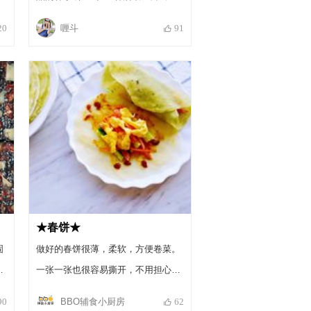
春笋体态肥大、水分充足，剥皮后色
喱斗
20
91
泽洁白如玉、肉质鲜嫩、爽口清新、
食之不腻等特色。
★春饼★
固
做好的春饼很薄，柔软，方便卷菜。
两
一张一张也很容易撕开，不用担心破
裂哦！今年立春一定过得又美又香
BBO辅食小厨房
90
62