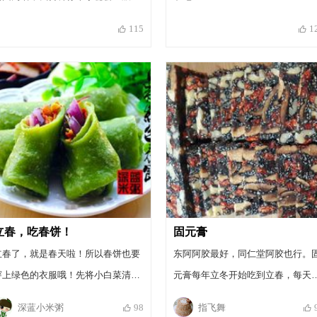
我还不告诉呢，因为土豆含淀粉比较
115
1
多，多洗几遍炒出来的土豆丝不那么
黏糊，比较脆，好吃，啥，你都知
道，好今天立春我不跟你一样滴
立春，吃春饼！
固元膏
立春了，就是春天啦！所以春饼也要
东阿阿胶最好，同仁堂阿胶也行。
穿上绿色的衣服哦！先将小白菜清洗
元膏每年立冬开始吃到立春，每天
干净，切成小段，放入料理机里面，
片补气养颜。
深蓝小米粥
指飞舞
98