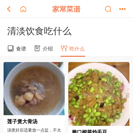
清淡饮食吃什么
食谱
介绍
吃什么
莲子煲大骨汤
汤煲好后适量放一点盐，不太
脆口榨菜炒毛豆