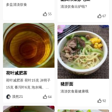
多盐清淡饮食
清淡饮食出炉啦?
55
67
荷叶减肥茶
荷叶减肥茶 荷叶15克 决明子
猪肝面
15克 番泻叶6克 泡水喝、饭
清淡饮食最健康哦
后喝 两个星期能瘦12斤、坚
漠然21
64
92
持一个月瘦20斤没问题。 每
天正常吃饭 清淡饮食 晚上八