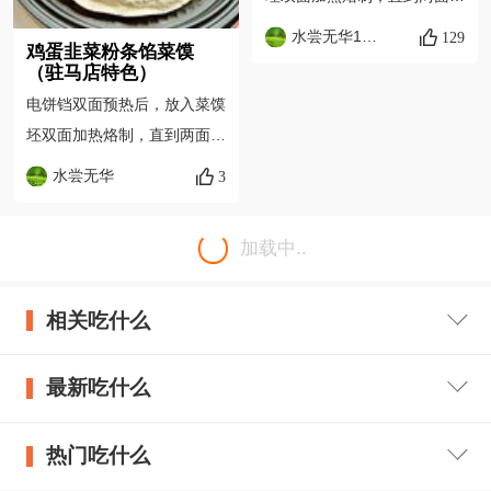
黄。（为了避免加热不均，中
水尝无华1116
129
鸡蛋韭菜粉条馅菜馍
间的时候翻个面），这一步是
（驻马店特色）
不加油烙的，适合现在的清淡
电饼铛双面预热后，放入菜馍
饮食要求。（这个菜馍烙时根
坯双面加热烙制，直到两面微
据菜馍厚薄选择不同的按键，
黄。（为了避免加热不均，中
水尝无华
3
菜馍厚多烙会，薄了少烙
间的时候翻个面），这一步是
会。）
不加油烙的，适合现在的清淡
加载中..
饮食要求。（这个菜馍烙时根
据菜馍厚薄选择不同的按键，
相关吃什么
菜馍厚多烙会，薄了少烙
会。）
最新吃什么
热门吃什么