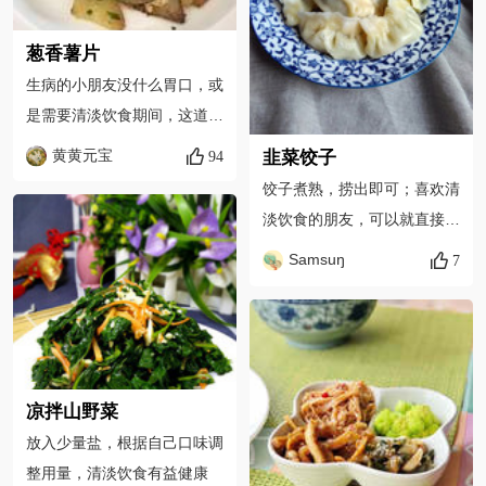
葱香薯片
生病的小朋友没什么胃口，或
是需要清淡饮食期间，这道土
豆，非常香，能解馋。
黄黄元宝
94
韭菜饺子
饺子煮熟，捞出即可；喜欢清
淡饮食的朋友，可以就直接这
么吃。
Samsuŋ
7
凉拌山野菜
放入少量盐，根据自己口味调
整用量，清淡饮食有益健康