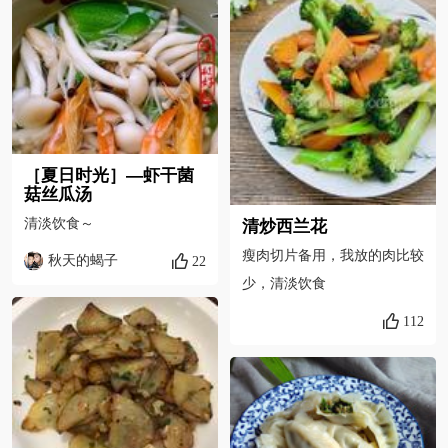
点过后不要吃任何东西，如果
很饿就吃个苹果。 本人亲身
饮用过，已经成功瘦了20斤
了。
［夏日时光］—虾干菌
菇丝瓜汤
清淡饮食～
清炒西兰花
瘦肉切片备用，我放的肉比较
秋天的蝎子
22
少，清淡饮食
112