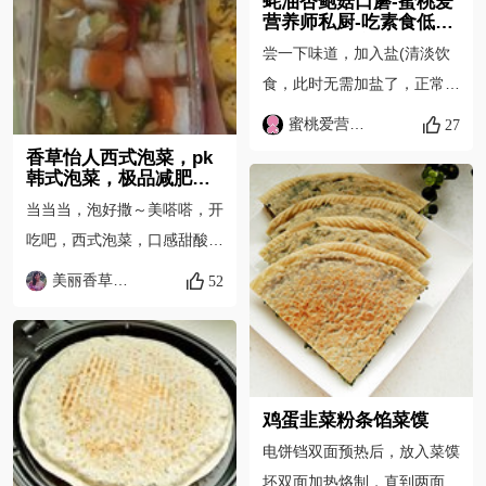
蚝油杏鲍菇口蘑-蜜桃爱
营养师私厨-吃素食低卡
减肥健身抗癌
尝一下味道，加入盐(清淡饮
食，此时无需加盐了，正常口
味还需一点点盐)、糖15g左
蜜桃爱营养师私厨
27
右。炒匀后，再尝尝味道做调
香草怡人西式泡菜，pk
整。 放糖后，变得浓稠，大
韩式泡菜，极品减肥瘦
身菜
火收汁。
当当当，泡好撒～美嗒嗒，开
吃吧，西式泡菜，口感甜酸脆
嫩香，而且营养丰富！和韩式
美丽香草怡人
52
泡菜的下饭比起来很适合清淡
饮食的健康生活哈，是道地道
的排毒瘦身菜
鸡蛋韭菜粉条馅菜馍
电饼铛双面预热后，放入菜馍
坯双面加热烙制，直到两面微