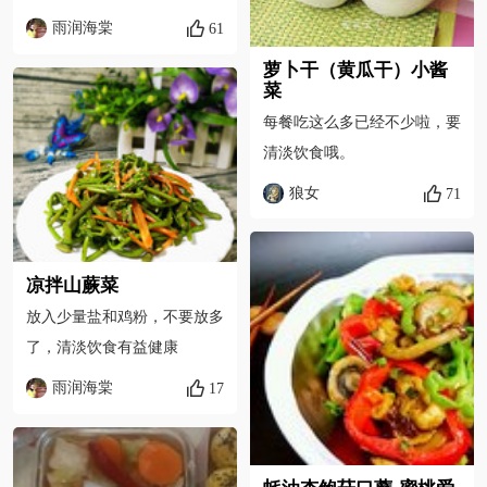
雨润海棠
61
萝卜干（黄瓜干）小酱
菜
每餐吃这么多已经不少啦，要
清淡饮食哦。
狼女
71
凉拌山蕨菜
放入少量盐和鸡粉，不要放多
了，清淡饮食有益健康
雨润海棠
17