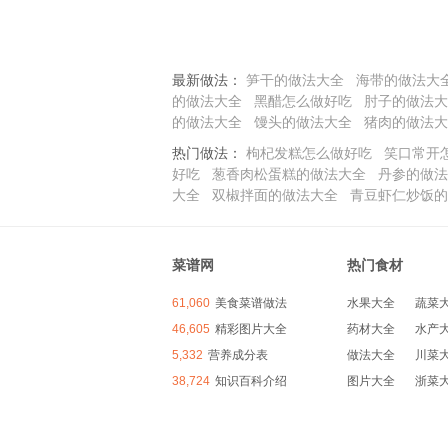
最新做法：
笋干的做法大全
海带的做法大
的做法大全
黑醋怎么做好吃
肘子的做法大
的做法大全
馒头的做法大全
猪肉的做法大
热门做法：
枸杞发糕怎么做好吃
笑口常开
好吃
葱香肉松蛋糕的做法大全
丹参的做法
大全
双椒拌面的做法大全
青豆虾仁炒饭的
菜谱网
热门食材
61,060
美食菜谱做法
水果大全
蔬菜
46,605
精彩图片大全
药材大全
水产
5,332
营养成分表
做法大全
川菜
38,724
知识百科介绍
图片大全
浙菜