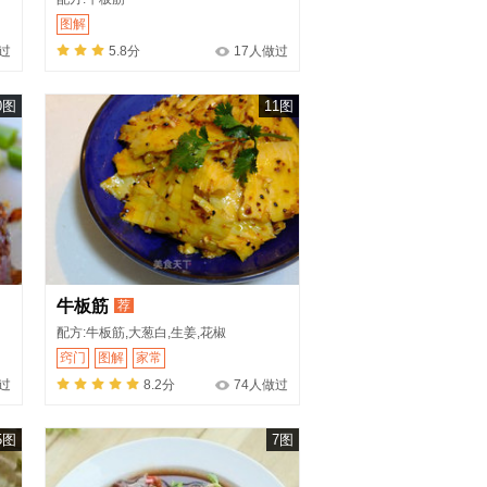
图解
做过
5.8分
17人做过
0图
11图
牛板筋
荐
配方:牛板筋,大葱白,生姜,花椒
窍门
图解
家常
过
8.2分
74人做过
5图
7图