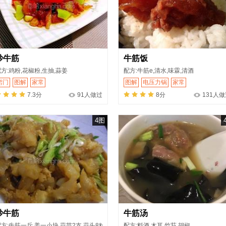
炒牛筋
牛筋饭
方:鸡粉,花椒粉,生抽,蒜姜
配方:牛筋e,清水,味霖,清酒
窍门
图解
家常
图解
电压力锅
家常
7.3分
91人做过
8分
131人
4图
炒牛筋
牛筋汤
方:牛筋一斤,姜一小块,蒜苗2支,蒜头8粒
配方:料酒,木耳,竹荪,胡椒