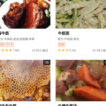
酱牛筋
牛筋面
方:牛蹄筋,老汤,甜面酱,草果
配方:牛筋面,黄瓜
图解
简,单
图解
7.9分
83人做过
5.3分
39人做
5图
卤牛肚牛筋
牛腩牛筋汤