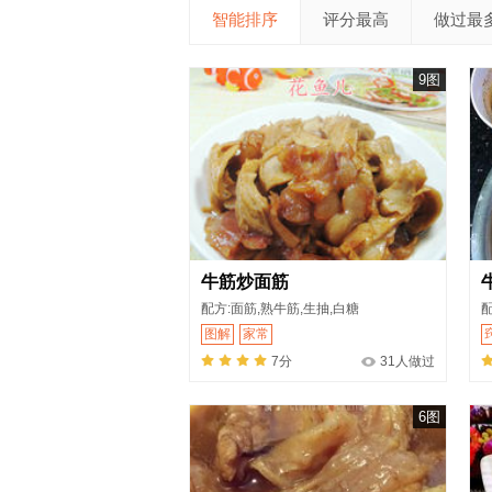
智能排序
评分最高
做过最
9图
牛筋炒面筋
配方:面筋,熟牛筋,生抽,白糖
配
图解
家常
7分
31人做过
6图