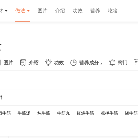
材
做法
图片
介绍
功效
营养
吃啥
全
图片
介绍
功效
营养成分
窍门
拌
卤牛筋
牛筋汤
炖牛筋
牛筋丸
红烧牛筋
凉拌牛筋
烧牛筋