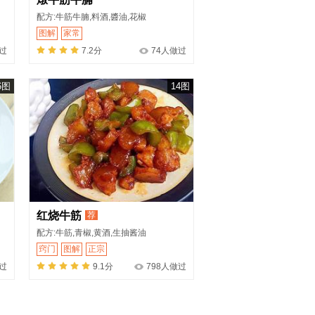
配方:牛筋牛腩,料酒,醬油,花椒
图解
家常
过
7.2分
74人做过
6图
14图
红烧牛筋
荐
配方:牛筋,青椒,黄酒,生抽酱油
窍门
图解
正宗
过
9.1分
798人做过