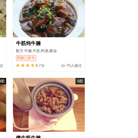
牛筋炖牛腩
配方:牛腩,牛筋,料酒,酱油
图解
家常
过
6.7分
70人做过
8图
9图
燉牛筋牛腩