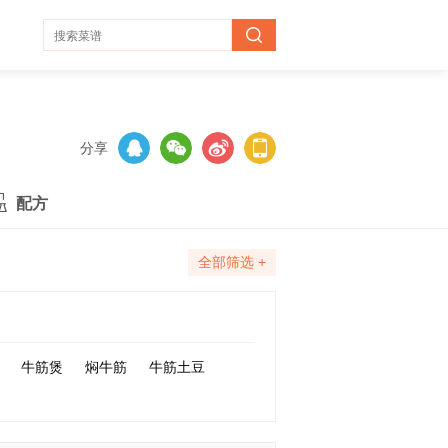
分享
配方
全部筛选 +
牛筋煲
焖牛筋
牛筋土豆