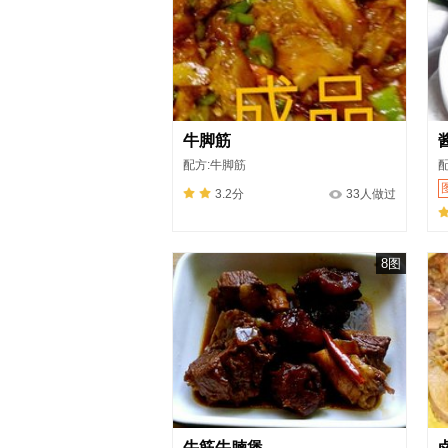
牛脚筋
配方:牛脚筋
配
3.2分
33人做过
8图
牛筋牛腩煲