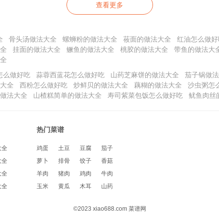
查看更多
全
骨头汤做法大全
螺蛳粉的做法大全
莜面的做法大全
红油怎么做好
全
挂面的做法大全
鳜鱼的做法大全
桃胶的做法大全
带鱼的做法大
全
怎么做好吃
蒜蓉西蓝花怎么做好吃
山药芝麻饼的做法大全
茄子锅做法
大全
西粉怎么做好吃
炒鲜贝的做法大全
藕糊的做法大全
沙虫粥怎
做法大全
山楂糕简单的做法大全
寿司紫菜包饭怎么做好吃
鱿鱼肉丝
热门菜谱
大全
鸡蛋
土豆
豆腐
茄子
大全
萝卜
排骨
饺子
香菇
大全
羊肉
猪肉
鸡肉
牛肉
大全
玉米
黄瓜
木耳
山药
©2023 xiao688.com 菜谱网