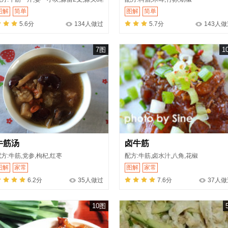
图解
简单
图解
简单
5.6分
134人做过
5.7分
143人
7图
1
牛筋汤
卤牛筋
方:牛筋,党参,枸杞,红枣
配方:牛筋,卤水汁,八角,花椒
图解
家常
图解
家常
6.2分
35人做过
7.6分
37人做
10图