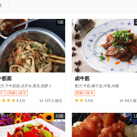
多
5图
牛筋面
卤牛筋
方:干牛筋面,凉开水,黄瓜,胡萝卜
配方:牛筋,橘子皮,洋葱,冰糖
窍门
图解
家常
图解
家常
6.1分
187人做过
3.4分
64人做
10图
1