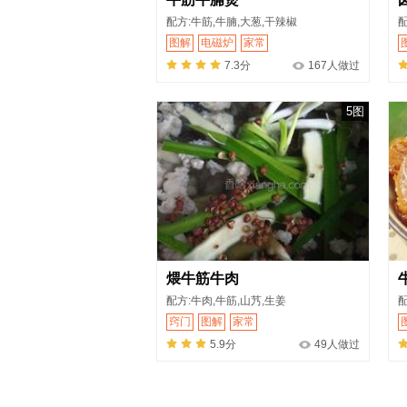
配方:牛筋,牛腩,大葱,干辣椒
配
图解
电磁炉
家常
7.3分
167人做过
5图
煨牛筋牛肉
配方:牛肉,牛筋,山艿,生姜
配
窍门
图解
家常
5.9分
49人做过