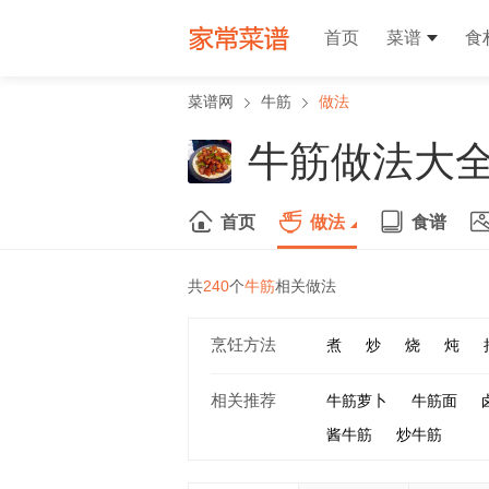
首页
菜谱
食
菜谱网
牛筋
做法
牛筋做法大
首页
做法
食谱
共
240
个
牛筋
相关做法
烹饪方法
煮
炒
烧
炖
相关推荐
牛筋萝卜
牛筋面
酱牛筋
炒牛筋