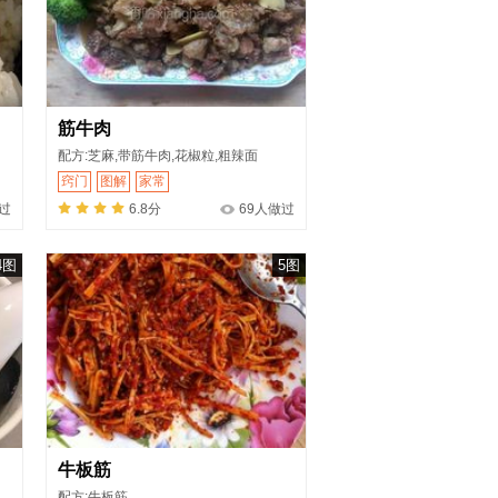
筋牛肉
配方:芝麻,带筋牛肉,花椒粒,粗辣面
窍门
图解
家常
做过
6.8分
69人做过
4图
5图
牛板筋
配方:牛板筋