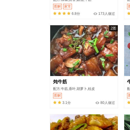
图解
家常
6.8分
173人做过
2图
炖牛筋
配方:牛筋,香叶,胡萝卜,桂皮
配
图解
3.1分
80人做过