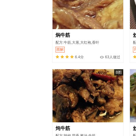
焖牛筋
配方:牛筋,大葱,大红袍,香叶
配
图解
6.4分
63人做过
8图
炖牛筋
配方:辣椒,茴香,酱油,牛筋
配