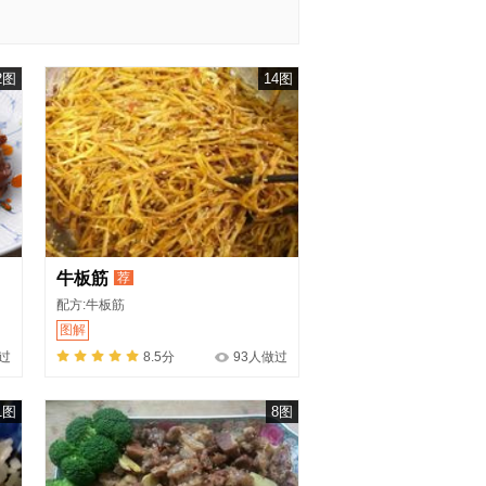
2图
14图
牛板筋
荐
配方:牛板筋
图解
过
8.5分
93人做过
1图
8图