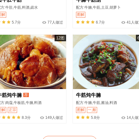
方:牛肚,牛筋,料酒,卤水
配方:牛腩,牛筋,土豆,胡萝卜
图解
图解
5.7分
77人做过
6.7分
41人做
12图
牛筋炖牛腩
牛筋炖牛腩
荐
方:肉蔻,牛板筋,牛腩,料酒
配方:牛腩,牛筋,酱油,料酒
图解
正宗
图解
一,般
8.3分
149人做过
5.8分
14人做