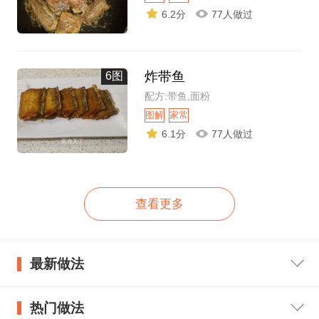
6.2分
77人做过
炸带鱼
6图
配方:带鱼,面粉
图解
家常
6.1分
77人做过
查看更多
最新做法
热门做法