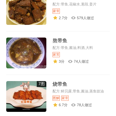
配方:带鱼,花椒水,葱段,姜片
家常
2.7分
579人做过
熬带鱼
配方:带鱼,酱油,料酒,大料
家常
3分
74人做过
烧带鱼
7图
配方:鲜贝露,带鱼,酱油,蒸鱼豉油
图解
家常
6.7分
78人做过