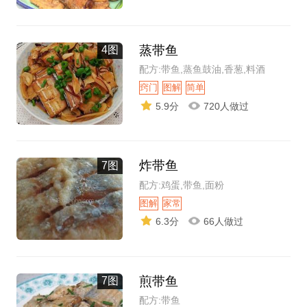
蒸带鱼
4图
配方:带鱼,蒸鱼鼓油,香葱,料酒
窍门
图解
简单
5.9分
720人做过
炸带鱼
7图
配方:鸡蛋,带鱼,面粉
图解
家常
6.3分
66人做过
煎带鱼
7图
配方:带鱼