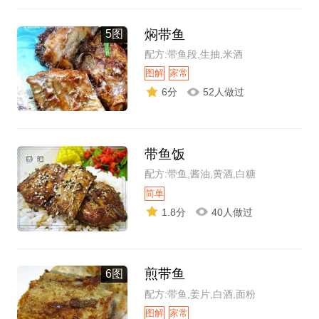
焖带鱼
5图
配方:带鱼段,生抽,米酒
图解
家常
6分
52人做过
带鱼饭
配方:带鱼,酱油,黄酒,白糖
简单
1.8分
40人做过
煎带鱼
6图
配方:带鱼,姜片,白酒,面粉
图解
家常