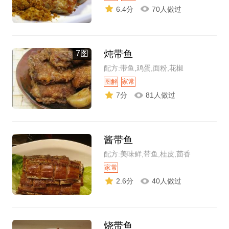
6.4分
70人做过
炖带鱼
7图
配方:带鱼,鸡蛋,面粉,花椒
图解
家常
7分
81人做过
酱带鱼
配方:美味鲜,带鱼,桂皮,茴香
家常
2.6分
40人做过
烧带鱼