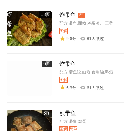
炸带鱼
18图
荐
配方:带鱼,面粉,鸡蛋液,十三香
图解
9.6分
81人做过
炸带鱼
6图
配方:带鱼段,面粉,食用油,料酒
图解
6.3分
61人做过
煎带鱼
6图
配方:带鱼,鸡蛋
图解
简单