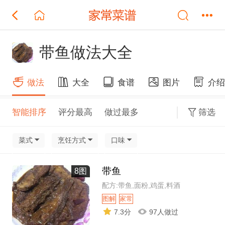
带鱼做法大全
做法
大全
食谱
图片
介
智能排序
评分最高
做过最多
筛选
菜式
烹饪方式
口味
带鱼
8图
配方:带鱼,面粉,鸡蛋,料酒
图解
家常
7.3分
97人做过