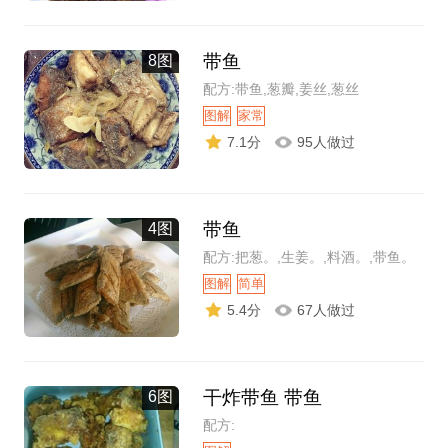
带鱼
8图
配方:带鱼,葱瓣,姜丝,葱丝
图解
家常
7.1分
95人做过
带鱼
4图
配方:把葱。,生姜。,料酒。,带鱼。
图解
简单
5.4分
67人做过
干炸带鱼 带鱼
6图
配方: