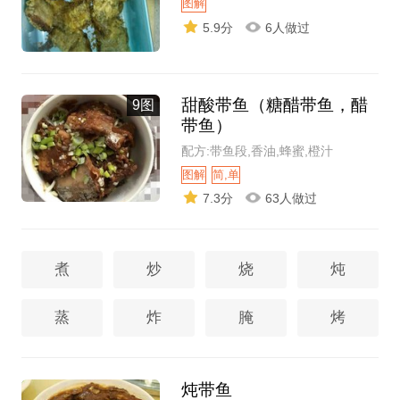
图解
5.9分
6人做过
甜酸带鱼（糖醋带鱼，醋
9图
带鱼）
配方:带鱼段,香油,蜂蜜,橙汁
图解
简,单
7.3分
63人做过
煮
炒
烧
炖
蒸
炸
腌
烤
炖带鱼