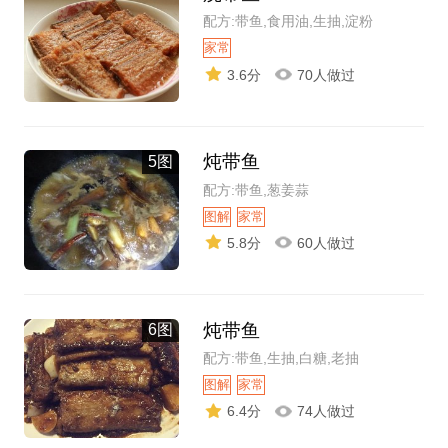
配方:带鱼,食用油,生抽,淀粉
家常
3.6分
70人做过
炖带鱼
5图
配方:带鱼,葱姜蒜
图解
家常
5.8分
60人做过
炖带鱼
6图
配方:带鱼,生抽,白糖,老抽
图解
家常
6.4分
74人做过