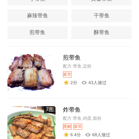
麻辣带鱼
干带鱼
煎带鱼
酥带鱼
煎带鱼
配方:带鱼,淀粉
家常
2分
43人做过
炸带鱼
7图
配方:带鱼,鸡蛋,面粉
图解
家常
6.4分
68人做过