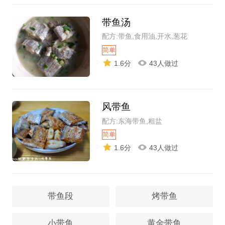
带鱼汤
配方:带鱼,食用油,开水,葱花
简单
1.6分
43人做过
风带鱼
配方:东海带鱼,粗盐
简单
1.6分
43人做过
带鱼段
烤带鱼
小带鱼
黄金带鱼