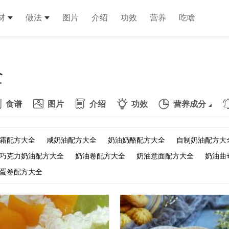
材
做法
图片
介绍
功效
营养
吃啥
全
食谱
图片
介绍
功效
营养成分
霜配方大全
咸奶油配方大全
奶油奶酪配方大全
自制奶油配方大
巧克力奶油配方大全
奶油卷配方大全
奶油意面配方大全
奶油曲
蛋卷配方大全