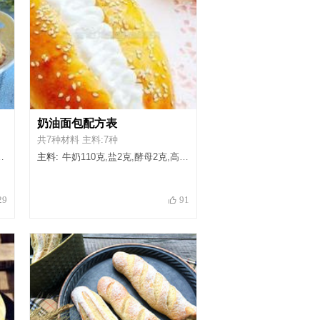
奶油面包配方表
共7种材料 主料:7种
主料:
牛奶110克,盐2克,酵母2克,高粉200克,鸡蛋液20克,蜂蜜30克,黄油20克
29
91