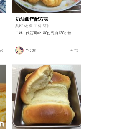
奶油曲奇配方表
共6种材料 主料:6种
主料:
低筋面粉180g,黄油120g,糖份30g,细砂糖25g,盐1/4勺,淡奶油60g
YQ-桐
58
73