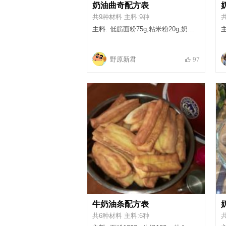
奶油曲奇配方表
共9种材料 主料:9种
主料:
低筋面粉75g,粘米粉20g,奶粉6g,黄油牛油65g,小苏打1g,奶油50g,盐1g,糖粉糖霜20g,细白糖3g
主
野原新君
97
牛奶油条配方表
共6种材料 主料:6种