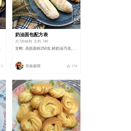
奶油面包配方表
共7种材料 主料:7种
主料:
高筋面粉250克,鲜奶油75克,牛奶125克,白糖25克,酵母5克,盐3克,糖粉少量
异族极限
15
156