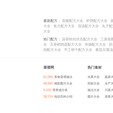
最新配方：
面酱配方大全
虾饼配方大全
大全
鱼片配方大全
清汤配方大全
丸子配
大全
热门配方：
蒜蓉粉丝丝瓜配方大全
三菜鱼
全
五香鹌鹑蛋配方大全
米肠配方大全
炒
肉配方大全
手工饼干配方大全
番茄豆腐汤
菜谱网
热门食材
61,060
美食菜谱做法
水果大全
蔬菜
46,605
精彩图片大全
药材大全
水产
5,332
营养成分表
做法大全
川菜
38,724
知识百科介绍
图片大全
浙菜