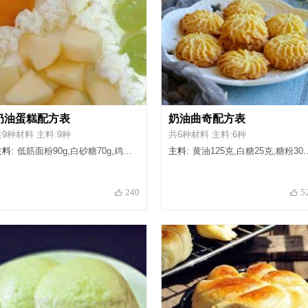
奶油蛋糕配方表
奶油曲奇配方表
共9种材料 主料:9种
共6种材料 主料:6种
料:
低筋面粉90g,白砂糖70g,鸡蛋5个,玉米油50g,牛奶50g,柠檬汁5滴,动物性淡奶油800g,白砂糖100g,水果适量
主料:
黄油125克,白糖25克,糖粉30克,奶油90克,低筋面粉180克,盐2克
240
5