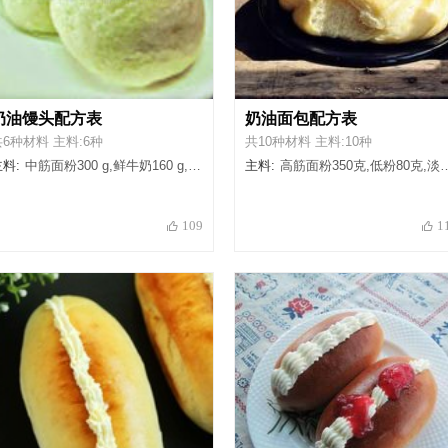
奶油馒头配方表
奶油面包配方表
共6种材料 主料:6种
共10种材料 主料:10种
料:
中筋面粉300 g,鲜牛奶160 g,干酵母5 g,手粉适量,细白砂糖30 g,脱水奶油30 g
主料:
高筋面粉350克,低粉80克,淡奶油200克,黄油40克,酵母粉4克,奶粉20克,白砂糖60克,盐4克,鸡蛋1个,牛奶80克
109
1