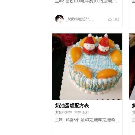
主料:
面粉1000g,牛奶100 g,盐4g,鸡蛋2枚,泡打粉12 克左右,酵母粉10到20克之间
主
_//湺歭嶶笑**哋杺
192
奶油蛋糕配方表
共8种材料 主料:8种
主料:
鸡蛋5个,油40克,糖80克,糖粉20克,淡奶油200ml,醋几滴,牛奶50克,低筋面粉90克
主