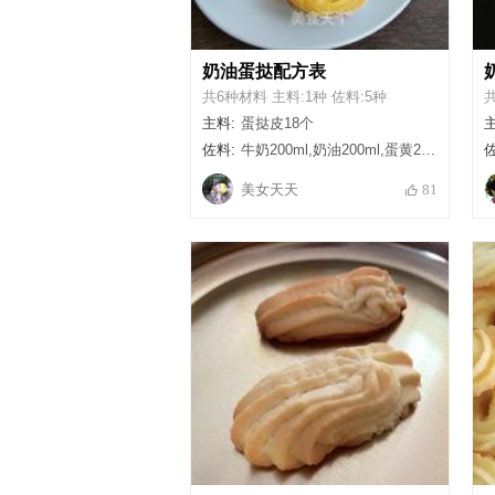
奶油蛋挞配方表
共6种材料 主料:1种 佐料:5种
共
主料:
蛋挞皮18个
主
佐料:
牛奶200ml,奶油200ml,蛋黄2个,鸡蛋1个,白糖30g
佐
美女天天
81