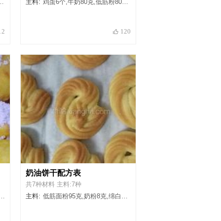
主料:
鸡蛋6个,牛奶80克,低筋粉80克,黄油60克,盐.,白糖80克,水80毫升
12
120
奶油饼干配方表
共7种材料 主料:7种
主料:
低筋面粉95克,奶粉8克,绵白糖20克,糖霜25克,黄油70克,盐适量,淡奶油25毫升