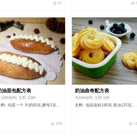
97
奶油面包配方表
奶油曲奇配方表
10种材料 主料:10种
共6种材料 主料:6种
料:
鸡蛋一个,牛奶80克,酵母3克,高筋面粉250克,黄油30克,盐2克,糖20克,淡奶油100克,白芝麻10克,奶油用糖10克
主料:
低筋面粉180克,黄油125克,白砂糖30克,糖粉30克,淡奶油90克,食盐2克
106
1