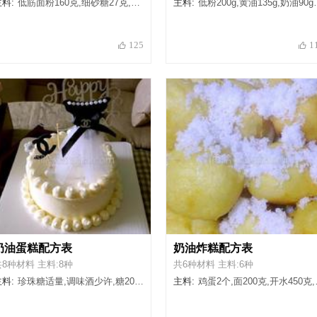
料:
低筋面粉160克,细砂糖27克,黄油110克,奶油80克,盐1.,糖粉27克
主料:
低粉200g,黄油135g,奶油90g,盐1g,糖粉45g,裱花袋1个,裱花嘴1个
125
1
奶油蛋糕配方表
奶油炸糕配方表
共8种材料 主料:8种
共6种材料 主料:6种
料:
珍珠糖适量,调味酒少许,糖20克,糖粉少许,淡奶油200克,夹心水果适量,蛋糕胚体1个,插排适量
主料:
鸡蛋2个,面200克,开水450克,黄油20克,白糖适量,香草粉沏水1克