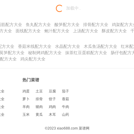
加载中..
面筋配方大全
鱼丸配方大全
酸笋配方大全
排骨配方大全
鸡架配方大
方大全
面线配方大全
鲍汁配方大全
上汤配方大全
酥皮配方大全
配方大全
香菇米线配方大全
水晶配方大全
木瓜鱼汤配方大全
红米配
莴笋配方大全
秘制烤鸡配方大全
抹茶红豆蛋糕配方大全
肠仔包配方
配方大全
鸡尖配方大全
热门菜谱
大全
鸡蛋
土豆
豆腐
茄子
大全
萝卜
排骨
饺子
香菇
大全
羊肉
猪肉
鸡肉
牛肉
大全
玉米
黄瓜
木耳
山药
©2023 xiao688.com 菜谱网