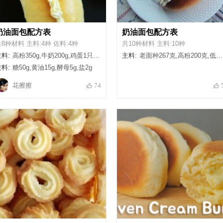
奶油面包配方表
奶油面包配方表
8种材料 主料:4种 佐料:4种
共10种材料 主料:10种
料:
高粉350g,牛奶200g,鸡蛋1只,淡奶油100g
主料:
老面种267克,高粉200克,低粉75克,鲜奶120克（+10克）,白砂糖75克,全蛋液50克,黄油40克,鲜奶油150克,细砂糖10克,果酱适量
料:
糖50g,黄油15g,酵母5g,盐2g
花擦擦
74