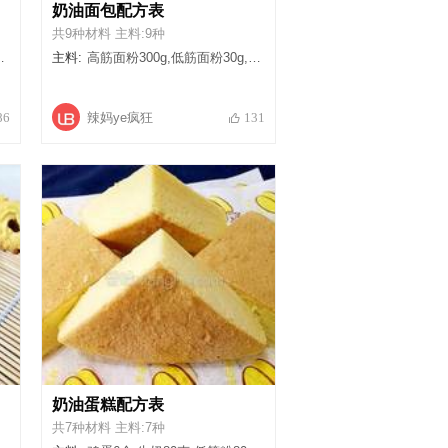
奶油面包配方表
共9种材料 主料:9种
主料:
高筋面粉300g,低筋面粉30g,奶粉20g,牛奶100g,淡奶油100g,糖霜40g,盐2g,鸡蛋1个,酵母5g
辣妈ye疯狂
86
131
奶油蛋糕配方表
共7种材料 主料:7种