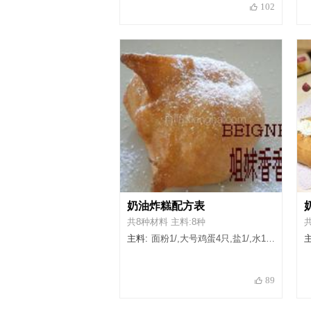
102
奶油炸糕配方表
共8种材料 主料:8种
共
主料:
面粉1/,大号鸡蛋4只,盐1/,水1/,砂糖1小勺,糖粉适量,无盐黄油4大勺,香草精2小勺
主
89