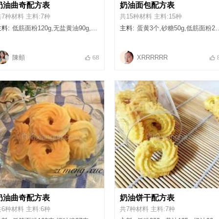
奶油曲奇配方表
奶油面包配方表
共7种材料 主料:7种
共15种材料 主料:15种
料:
低筋面粉120g,无盐黄油90g,淡奶油100g,白砂糖20g,糖粉20g,食盐一小勺,奶粉15g
主料:
蛋黄3个,砂糖50g,低筋面粉20g,牛奶250ml,黄油15g,高筋面粉300g,低筋面粉80g,盐5g,砂糖60g,温水60ml,温牛奶80ml,温奶油20ml,鸡蛋80g,黄油40g,干酵母5g
陳頫
XRRRRRR
68
奶油曲奇配方表
奶油饼干配方表
共6种材料 主料:6种
共7种材料 主料:7种