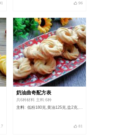
91
96
奶油曲奇配方表
共6种材料 主料:6种
主料:
低粉180克,黄油125克,盐2克,糖粉30克,白糖30克,淡奶油85克
17
81