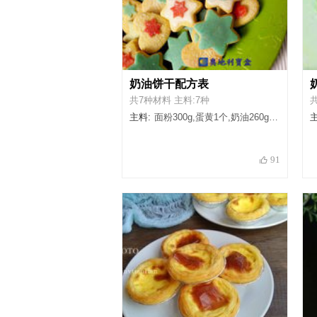
奶油饼干配方表
共7种材料 主料:7种
主料:
面粉300g,蛋黄1个,奶油260g,盐一小撮,糖粉130g,香草糖10g,新鲜柠檬的皮屑有机柠檬1个柠檬
主
91