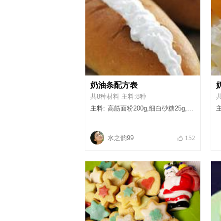
奶油条配方表
共8种材料 主料:8种
主料:
高筋面粉200g,细白砂糖25g,盐3g,酵母5g,温水120g,蛋液15g,鲜奶油150g,无盐黄油20g
主
水之韵99
152