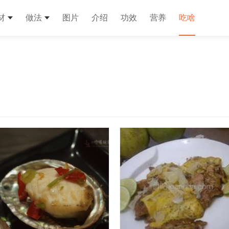
材
做法
图片
介绍
功效
营养
吃啥