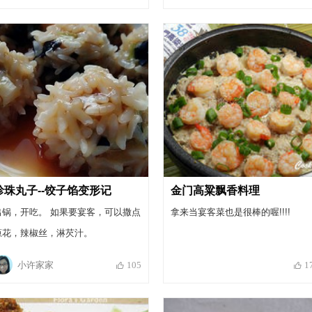
宴客使用。
珍珠丸子--饺子馅变形记
金门高粱飘香料理
出锅，开吃。 如果要宴客，可以撒点
拿来当宴客菜也是很棒的喔!!!!
葱花，辣椒丝，淋芡汁。
小许家家
105
1