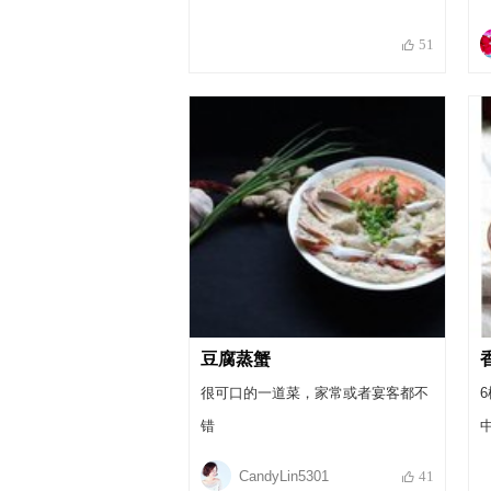
51
豆腐蒸蟹
很可口的一道菜，家常或者宴客都不
错
CandyLin5301
41