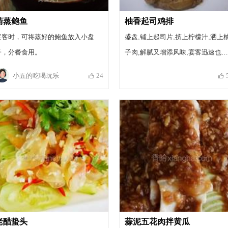
清蒸鲍鱼
柚香起司鸡排
宴客时，可将蒸好的鲍鱼放入小盘
盛盘,铺上起司片,挤上柠檬汁,洒上
子，分餐食用。
子肉,解腻又增添风味,宴客迅速也不
失面子喔 ~~
小五的吃喝玩乐
24
老醋蛰头
蒜泥五花肉拌黄瓜