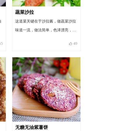
蔬菜沙拉
柚
这道菜关键在于沙拉酱，做蔬菜沙拉
味道一流，做法简单，色泽漂亮，宴
客必备啊！
55
49
无糖无油紫薯饼