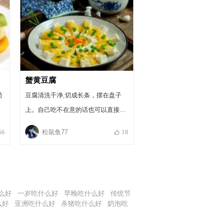
蟹黄豆腐
简
豆腐清洗干净,切成长条，摆在盘子
上。自己吃不在意的话也可以直接切
成小块一股脑放碗里，如果是宴客的
松鼠鱼77
56
18
话最好还是摆个造型比较好看。摆好
后放进微波炉大火2分钟。没有微波
炉就用蒸锅坐点水烧开后，把豆腐放
进去，蒸5分钟就好了。不摆盘的话
么好
一岁吃什么好
早晚吃什么好
传统节
不用蒸，后面介绍制作方法。
么好
亚洲吃什么好
杀猪吃什么好
奶泡吃