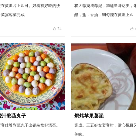
放在黄瓜片上即可。好看有好吃的快
将大蒜捣成蒜泥，加适量味达美，
手菜宴客菜完成
醋，盐，香油，调匀浇在黄瓜上即
可，一到好看好吃的宴客小菜就出
74
了
橙汁彩蔬丸子
焗烤苹果薯泥
宴客佳肴彩蔬丸子出锅装盘好漂亮。
完成。三五好友宴客时，赏心悦目
美味。