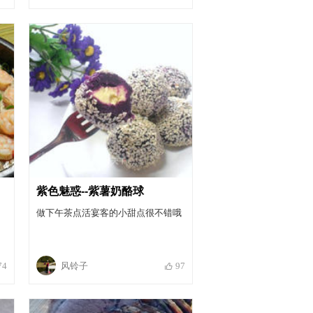
紫色魅惑--紫薯奶酪球
做下午茶点活宴客的小甜点很不错哦
风铃子
74
97