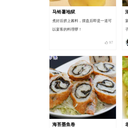
马铃薯地狱
煮好后挤上酱料，摆盘后即是一道可
以宴客的料理啰！
97
海苔墨鱼卷