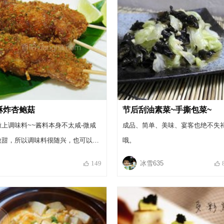
酥炸杏鲍菇
节后刮油素菜~手撕包菜~
撒上调味料~~酱料本身不太咸-微咸
成品、简单、美味、宴客也绝不失
微甜，所以调味料很随兴，也可以加
哦。
胡椒盐或芥末盐，挤些柠檬汁享用，
冰雪635
149
一人一串，宴客也很适合呢！