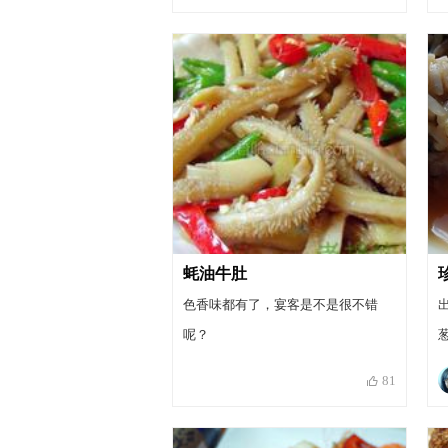
蚝油牛肚
色香味都有了，宴客是不是很不错
呢？
81