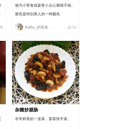
米
做为小零食或宴客小点心都很不错。
紫色是特别诱人的一种颜色
炉
Kathy_的美食小居
49
54
杂菌炒腊肠
又
非常鲜美的一道菜，宴客快手菜。