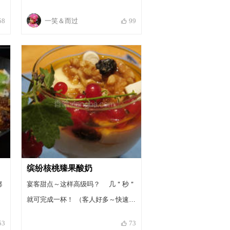
一笑＆而过
58
99
缤纷核桃臻果酸奶
都
宴客甜点～这样高级吗？ 几＂秒＂
就可完成一杯！ （客人好多～快速轻
松～又不失礼！）
53
73