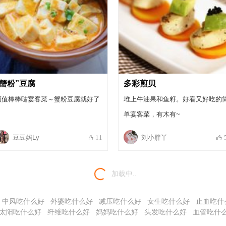
“蟹粉”豆腐
多彩煎贝
颜值棒棒哒宴客菜～蟹粉豆腐就好了
堆上牛油果和鱼籽。好看又好吃的
单宴客菜，有木有~
豆豆妈Ly
刘小胖丫
11
加载中..
中风吃什么好
外婆吃什么好
减压吃什么好
女生吃什么好
止血吃什
太阳吃什么好
纤维吃什么好
妈妈吃什么好
头发吃什么好
血管吃什