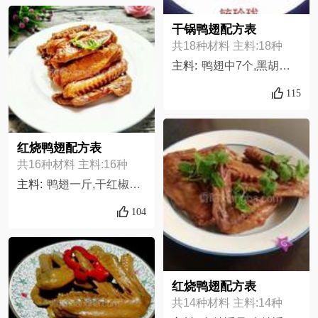
干锅鸭翅配方表
共18种材料 主料:18种
主料:
鸭翅中7个,黑胡椒粉适量,老抽适量,鸡精适量,油适量,生抽适量,大蒜4瓣,盐适量,花椒适量,香菜2棵,料酒适量,姜一块,葱半棵,红尖椒8个,红椒1个,莲藕半个,青椒2个,洋葱半个,
115
红烧鸭翅配方表
共16种材料 主料:16种
主料:
鸭翅一斤,干红椒十个,盐半勺,孜然一小捏,蒜三瓣,醋一勺,姜五片,料酒两勺,八角两个,桂皮一块,花椒一小捏,红油豆瓣酱一勺,蒜蓉辣酱一勺,老抽半勺,鸡精适量,油适量
104
红烧鸭翅配方表
共14种材料 主料:14种