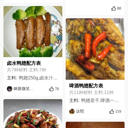
88
卤水鸭翅配方表
共7种材料 主料:7种
主料:
鸭翅250g,卤水汁50g,桂皮一小块,盐5g,水250g,冰糖50g,老抽少许，沒有可以不下
啤酒鸭翅配方表
眯眼微笑看世界
70
共11种材料 主料:11种
主料:
鸭翅若干,啤酒一厅,香葱一小段,大蒜5颗,姜一小块,八角3个,桂皮2块,生抽适量,料酒糟卤适量,豆豉适量,小米椒4个,
达熙
159