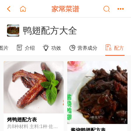
鸭翅配方大全
图片
介绍
功效
营养成分
配方
烤鸭翅配方表
共8种材料 主料:1种 佐料:7种
酱烧鸭翅配方表