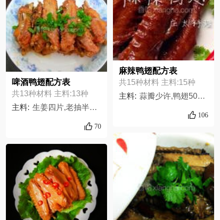
麻辣鸭翅配方表
啤酒鸭翅配方表
共15种材料 主料:15种
共13种材料 主料:13种
主料:
蒜瓣少许,鸭翅500克,生姜片少许,干辣椒适量,盐少许,大葱段少许,草果2个,料酒少许,八角3个,花椒适量,白糖少许,香叶2片,生抽少许,老抽少许,鸡精少许,
主料:
生姜四片,老抽半勺,生抽一勺,食用油适量,桂皮一片,八角两个,大蒜五瓣,料酒两勺,醋小半勺,冰糖三颗,啤酒一瓶,鸭翅8个,香葱一根
106
70