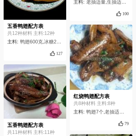
主料:
老抽适量,生抽适量,盐适量,鸭翅250克,肉蔻适量,干红辣椒适量,丁香适量,冰糖适量,花椒适量,大料两个,葱姜适量,香叶2克,十三香5克,油适量,
100
五香鸭翅配方表
共12种材料 主料:12种
主料:
鸭翅600克,冰糖20克,生姜5片,干辣椒10个,料酒15克,卤味料包1个,色拉油20克,油膏,大蒜头6瓣个,五香粉1克,老抽10克,盐适量
127
红烧鸭翅配方表
共8种材料 主料:8种
主料:
鸭翅7个,老抽适量,生抽适量,八角1个,姜适量,大葱适量,小葱适量,黄酒适量,
79
五香鸭翅配方表
共11种材料 主料:11种