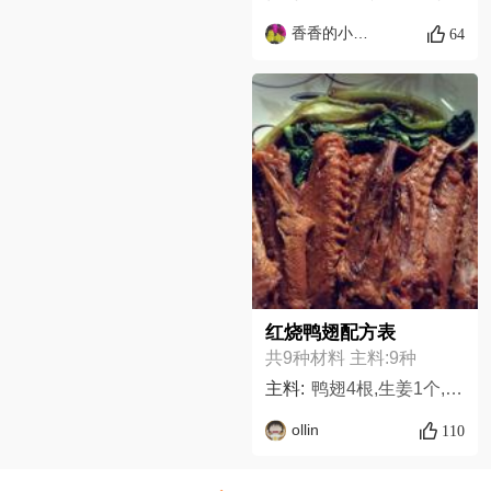
香香的小厨房
64
红烧鸭翅配方表
共9种材料 主料:9种
主料:
鸭翅4根,生姜1个,蒜瓣3枚,老抽,生抽,料酒,盐,糖,八角,
ollin
110