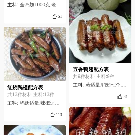
主料:
全鸭翅1000克,老抽适量,生抽适量,食用油少量,桂皮适量,八角1只,葱适量,姜适量,辣椒5个,冰糖适量,黄酒适量
51
五香鸭翅配方表
共9种材料 主料:9种
主料:
葱适量,鸭翅七个,茴香两个,黄酒适量,白糖适量,蒜末适量,生抽适量,老抽少许,油适量,
红烧鸭翅配方表
共13种材料 主料:13种
81
主料:
鸭翅适量,辣椒适量,盐适量,老抽适量,柱候酱适量,酱油适量,花生油适量,葱适量,姜适量,蒜适量,干辣椒适量,蚝油适量,冰糖适量
113