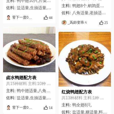
主料:
鸭中翅10只,芹菜适量,蒜头适量,干辣椒适量,红花椒适量,姜适量,香辣酱1勺
主料:
鸭翅8个,鹌鹑蛋适量,
佐料:
盐适量,生抽适量,五香粉适量,芝麻油适量,面粉适量
佐料:
八角适量,老抽适量,生抽适量,盐适量,料酒适量,姜片适量
零下一度0511
44
_蒍鉨变乖々
25
卤水鸭翅配方表
共15种材料 主料:10种 佐料:5种
主料:
鸭中翅适量,八角2个,桂皮2片,红花椒适量,干辣椒几个,姜几片,沙姜适量,丁香适量,茴香适量,香叶几片
红烧鸭翅配方表
佐料:
盐适量,生抽适量,老抽适量,香辣酱1勺,芝麻油几滴
共13种材料 主料:1种 佐料:12种
主料:
鸭全翅8只,
零下一度0511
14
佐料:
盐适量,糖适量,料酒适量,生抽适量,老抽适量,葱适量,干辣椒适量,鸡精适量,八角适量,桂皮适量,姜适量,蒜适量