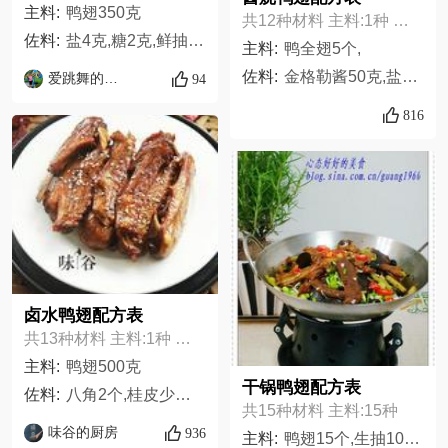
主料:
鸭翅350克
共12种材料 主料:1种 佐料:11种
佐料:
盐4克,糖2克,鲜抽1调羹,料酒2调羹,蜂蜜1调羹,胡椒粉3克,孜然粉4克
主料:
鸭全翅5个,
佐料:
金格勒酱50克,盐适量,油适量,料酒适量,葱适量,姜适量,冰糖适量,鸡精适量,老抽几滴,干辣椒适量,八角适量
爱跳舞的老太
94
816
卤水鸭翅配方表
共13种材料 主料:1种 佐料:12种
主料:
鸭翅500克
干锅鸭翅配方表
佐料:
八角2个,桂皮少许其他,香叶少许其他,陈皮1块,甘草1片,草果1个,生抽4勺,老抽2勺,料酒2勺,冰糖25克,葱少许其他,姜适量
共15种材料 主料:15种
味谷的厨房
936
主料:
鸭翅15个,生抽10ml,风味豆豉酱一大勺,蚝油10ml,大料2瓣,香叶4片,大蒜6瓣,姜3片,啤酒一听,白糖适量,盐适量（我没有放，根据您的口味吧~）,香芹200克,香菇20个（泡发）,青蒜1棵,鲜红辣椒1个,