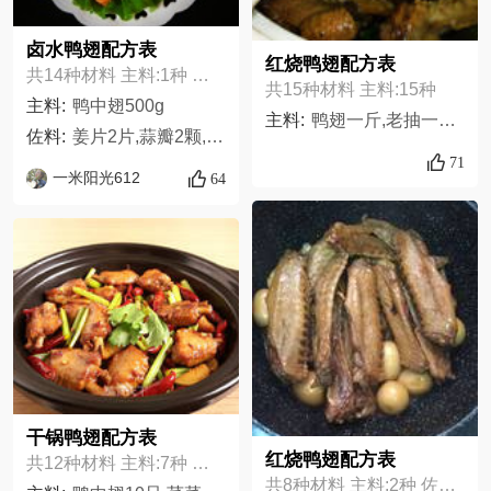
卤水鸭翅配方表
红烧鸭翅配方表
共14种材料 主料:1种 佐料:13种
共15种材料 主料:15种
主料:
鸭中翅500g
主料:
鸭翅一斤,老抽一小勺,糖一小勺,小茴香几颗,花椒五粒,酱油两勺,桂皮两篇,八角两颗,料酒两勺,葱两根,姜五片,干辣椒五颗,陈皮一片,草果一颗,整蒜五颗,
佐料:
姜片2片,蒜瓣2颗,干辣椒4个,花椒几粒,香叶4片,八角2个,桂皮1块,老抽1勺,生抽1勺,蚝油1勺,冰糖1颗,大葱段1段,盐1小勺
71
一米阳光612
64
干锅鸭翅配方表
红烧鸭翅配方表
共12种材料 主料:7种 佐料:5种
共8种材料 主料:2种 佐料:6种