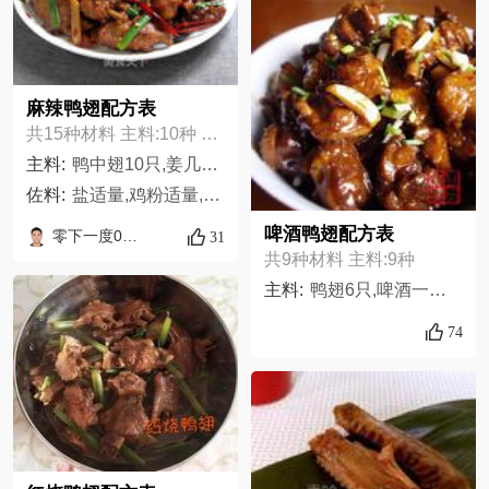
麻辣鸭翅配方表
共15种材料 主料:10种 佐料:5种
主料:
鸭中翅10只,姜几片,蒜几瓣,干辣椒几个,红花椒适量,香叶几片,八角2个,桂皮1片,葱适量,茂德公香辣酱1勺
佐料:
盐适量,鸡粉适量,胡椒粉适量,生抽适量,料酒2勺
啤酒鸭翅配方表
零下一度0511
31
共9种材料 主料:9种
主料:
鸭翅6只,啤酒一瓶,姜片一小碗,蒜片适量,茶油少许,盐适量,酱油少许,辣椒粉适量,葱花少许,
74