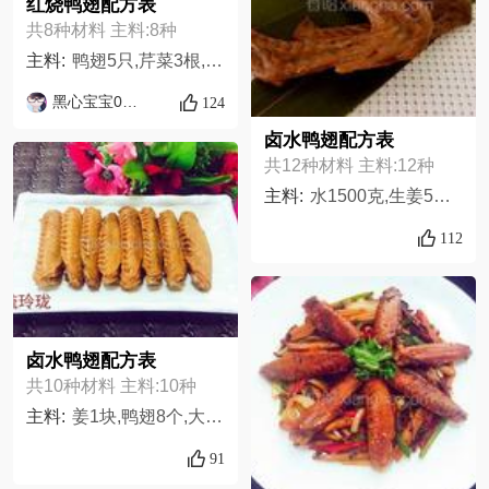
红烧鸭翅配方表
共8种材料 主料:8种
主料:
鸭翅5只,芹菜3根,蒜2个,姜5片,盐适量,料酒适量,老抽适量,鸡精适量
黑心宝宝0510
124
卤水鸭翅配方表
共12种材料 主料:12种
主料:
水1500克,生姜5克,白酒10克,冰糖20克,干辣椒5个,盐5克,八角2朵,桂皮5克,生抽15克,老抽5克,香叶3张,鸭翅二节10个,
112
卤水鸭翅配方表
共10种材料 主料:10种
主料:
姜1块,鸭翅8个,大桥卤水适量,香叶5片,小茴香适量,老抽适量,桂皮一块,八角两个,盐适量,甘草4片
91