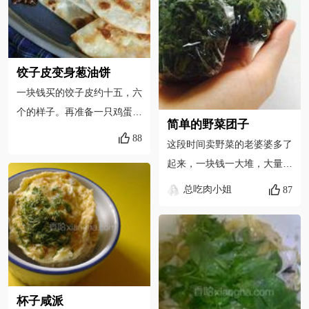
饺子皮变身葱油饼
一块钱买的饺子皮约十五，六
个的样子。再准备一只鸡蛋，
简单的野菜团子
几颗小葱。
88
这段时间卖野菜的老婆婆多了
起来，一块钱一大堆，大量消
耗
总吃肉小姐
87
杯子咸派