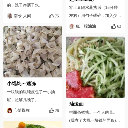
的，洗干净沥干水。
将土豆隔水蒸熟后（15分钟
左右）用勺子碾碎，加入少量
南兮·人间烟火
75
的盐、糖和切碎的王中王香肠
红一绿油油
63
（一块钱那种），进行搅拌。
小馄饨～速冻
一块钱的馄饨皮包了一小抽
屉，足够几顿了。
油泼面
心随蝶舞
26
把面条煮熟。一个人的量。
(我煮了大概一块钱的面条)捞