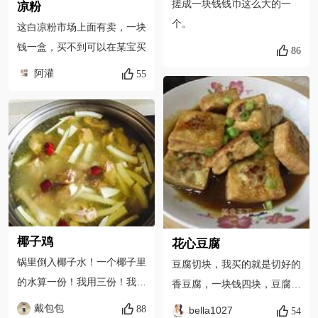
搓成一块钱钱币这么大的一
凉粉
个。
这白凉粉市场上面有卖，一块
钱一盒，买不到可以在某宝买
86
阿灌
55
椰子鸡
花心豆腐
锅里倒入椰子水！一个椰子里
豆腐切块，我买的就是切好的
的水算一份！我用三份！我们
香豆腐，一块钱四块，豆腐用
市场一块钱一份超便宜！加入
模具在中间掏个洞，如图。
戴包包
88
bella1027
54