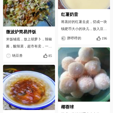
红薯奶昔
将蒸好的红薯去皮，切成一块
钱硬币大小的块儿，放入豆浆
微波炉简易拌饭
机
胖呼呼的
196
米饭铺底，放上胡萝卜，辣椒
酱，酸辣菜，超市有卖，一块
钱一包，放上做好的微波炉胡
纳豆兽
85
萝卜包菜
椰蓉球