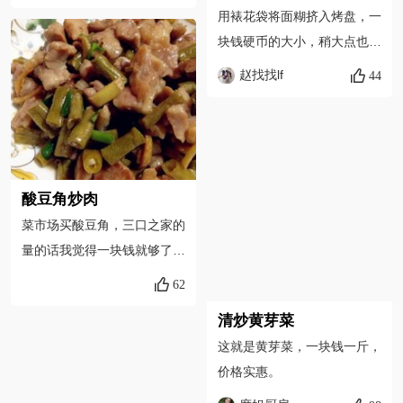
末。
用裱花袋将面糊挤入烤盘，一
块钱硬币的大小，稍大点也可
以。
赵找找lf
44
酸豆角炒肉
菜市场买酸豆角，三口之家的
量的话我觉得一块钱就够了，
可是未免卖菜大妈难看的脸
62
色，我总是买两块钱，虽然是
清炒黄芽菜
用不完的；
这就是黄芽菜，一块钱一斤，
价格实惠。