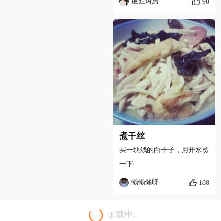
度姐厨房
98
煮干丝
买一块钱的白干子，用开水烫
一下
懒懒懒呀
108
加载中..