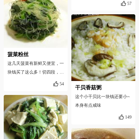
出过凉水。
57
菠菜粉丝
这几天菠菜有新鲜又便宜，一
块钱买了这么多！切四段，开
水加油加盐焯30秒，捞出和
54
干贝香菇粥
泡好的粉丝放一起。
这个小干贝比一块钱还要小~
本身有点咸味
149