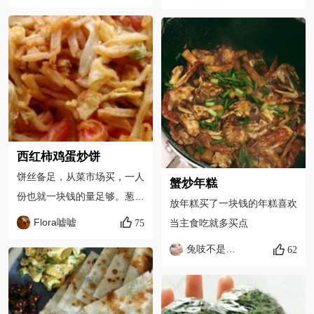
椰子和鸡块！大火煮开后转小
火煮！煮到鸡肉是你喜欢的口
感就行！期间可以加入几颗红
枣！然后大功告成！无需加什
么！
西红柿鸡蛋炒饼
饼丝备足，从菜市场买，一人
蟹炒年糕
份也就一块钱的量足够。葱姜
放年糕买了一块钱的年糕喜欢
切丝，圆生菜切丝，鸡蛋液打
Flora嘘嘘
75
当主食吃就多买点
入碗中打散，加一点盐加一点
兔吱不是暴牙妹
62
水。