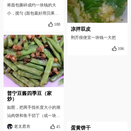
将面包撕碎成约一块钱的大
小，搅匀 (面包最好用贝果、
法国面包或杂粮土司)，可使
188
凉拌双皮
用约半个贝果或半片土司的量
荆芥很便宜一块钱一大把
106
普宁豆酱四季豆（家
炒）
如图，把两手指长度大小的潮
汕肉饼和鱼干切丁（或一块钱
的瘦肉切成肉沫），生姜蒜切
老太君衣
45
蛋黄饼干