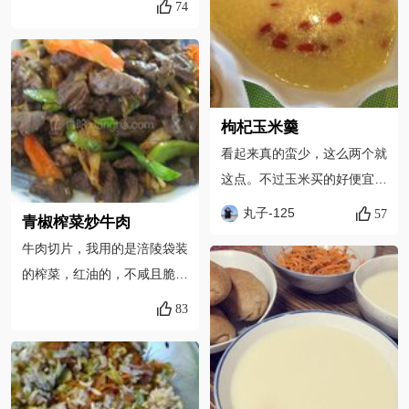
74
枸杞玉米羹
看起来真的蛮少，这么两个就
这点。不过玉米买的好便宜，
早市一块钱三个。
丸子-125
57
青椒榨菜炒牛肉
牛肉切片，我用的是涪陵袋装
的榨菜，红油的，不咸且脆，
一块钱一包，好吃又经济。
83