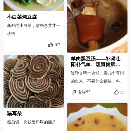
小白菜炖豆腐
新鲜的小白菜，这些总共才一
块钱
102
羊肉黑豆汤——补肾壮
阳补气血、暖胃健脾祛
风解毒壮筋骨。
这种香料一块钱，选几个有用
的出来，不要什么都放，料太
重太上火…拍一块姜，没有老
舍得99
71
沙姜，就用这种嫰姜凑合把。
猫耳朵
然后切一块钱硬币厚的面片