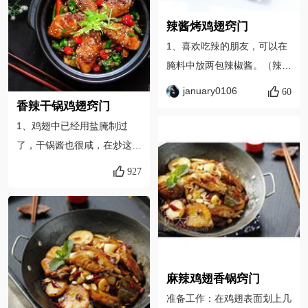
翅中的大小烤箱的实际情况做
辣酱烤鸡翅窍门
调整； 4、如果烤箱没有“蜜
1、喜欢吃辣的朋友，可以在
制烤翅”，建议选择“上下火烘
腌料中放两包辣椒酱。（辣椒
烤”方式，200度烤35分钟~45
酱1包是10克） 2、鸡翅腌制
分钟；
january0106
60
的时间越长越入味，这次我腌
香辣干锅鸡翅窍门
渍了两个晚上。 3、在烘烤的
1、鸡翅中已经用盐腌制过
中途，鸡翅可以翻面一次，再
了，干锅酱也很咸，在炒这道
刷层蜂蜜汁。 4、烤好的鸡翅
菜的时候，不需要再另外加盐
927
趁热食用口感最好，假如凉了
了。如果口味比较重，可以在
的话，可再放入烤箱加热5分
起锅前尝一下味道，再适量添
钟。
加！2、烤鸡翅的时候一定要
主要火候，千万不要烤糊了！
没有烤箱的可以采用油炸或者
麻辣鸡翅香锅窍门
煎烤的方式3、鸡翅一定要先
准备工作：在鸡翅表面划上几
腌制入味，最好是放冰箱冷藏