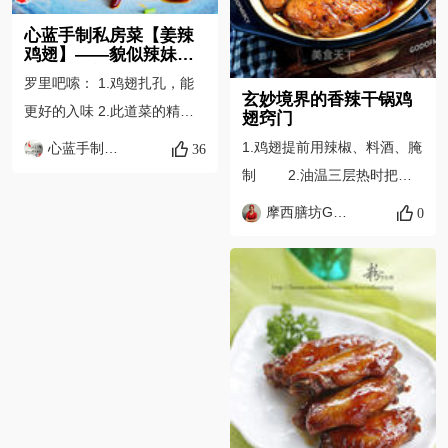
就破坏了干锅的干香哦～
过了，会有苦味，整个菜就废
心蓝手制私房菜【姜辣
了。 3、实在不愿意炒糖色
鸡翅】——貌似辣妹还
也可以省略，最后加点儿糖提
是辣妹窍门
罗里吧嗦： 1.鸡翅扎孔，能
提味就行。 菜无定式，随
玄妙境界的香辣干锅鸡
更好的入味 2.此道菜的精髓
翅窍门
心所欲，自己喜欢就好！
在于浓郁的姜香和辣香，极其
1.鸡翅提前用辣椒、料酒、腌
心蓝手制私房菜
36
开胃，生姜和辣椒还可以再多
制 2.油温三层热时把土
些 3.一定要把汤汁收到非常
豆条、菜花分别炸熟。
摩西膳坊GODOFMERCY
0
浓郁，让所有的姜辣味全部进
3.鸡翅炸到八成熟就可以出
入鸡翅中 4.剩下的汤汁个姜
锅。。 4.另换口锅凉油
片辣椒可以反复利用，每次加
开始煸炒干辣椒和干花椒；炒
入新鲜的姜片和辣椒，次数做
香后放火锅底料、豆豉、豆瓣
的越多，味道越浓烈
酱。接着放入姜片葱段翻炒几
下。 5.酱料的香味出来
以后放鸡翅，在炒制的时候如
果觉得干的话；可以放点水或