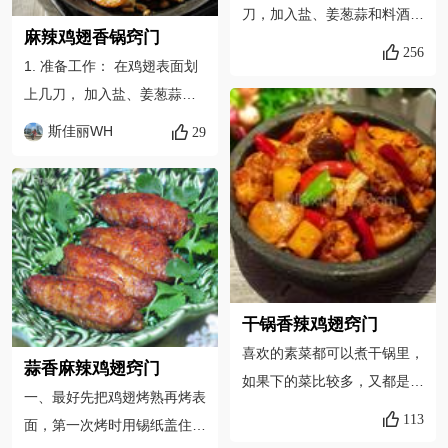
刀，加入盐、姜葱蒜和料酒腌
过夜4、配料可以是洋葱，土
麻辣鸡翅香锅窍门
制一下；下锅煎时无须加油，
豆，也可以是藕片，看自己的
256
1. 准备工作： 在鸡翅表面划
但要将表面的水分控干，下入
喜欢搭配5、蔬菜自己看着
上几刀， 加入盐、姜葱蒜和
锅中煎至两面金黄后捞出；你
放，家里有啥剩的不多的菜都
料酒腌制一下；下锅煎时无须
会发现锅中会剩余少许油，利
可以放哈6，没有干锅酱也可
斯佳丽WH
29
加油，但要将表面的水分控
用锅中的油来将土豆片也煎至
以用火锅料或豆瓣酱代替
干，下入锅中煎至两面金黄后
两片金黄；锅中放少许油，先
捞出； 你会发现锅中会剩余
将豆瓣酱炒出红油，下入葱姜
少许油，利用锅中的油来将土
蒜和大料爆香，再将提前煎好
豆片也煎至两片金黄； 2. 锅
的鸡翅和土豆片翻炒，这时加
中放少许油，先将豆瓣酱炒出
入点料酒和酱油继续翻炒；翻
红油，下入葱姜蒜和大料爆
炒后加入盐、糖等调味；最后
干锅香辣鸡翅窍门
香，再将提前煎好的鸡翅和土
出锅前加入熟花生米。
喜欢的素菜都可以煮干锅里，
蒜香麻辣鸡翅窍门
豆片翻炒，这时加入点料酒和
如果下的菜比较多，又都是吸
一、最好先把鸡翅烤熟再烤表
酱油继续翻炒；翻炒后加入
油的菜，就单独把素菜炒一下
113
面，第一次烤时用锡纸盖住以
盐、糖等调味；最后出锅前加
油，放入适量的盐，鸡精，铺