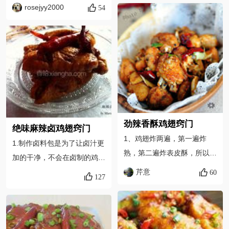
保持水分，肉就不会太柴了；
入熟花生米。
rosejyy2000
54
在锅底。没有卤料也没有关
二、在烤盘里放蒸架把鸡翅与
系，鸡翅焯白水，炒料的时候
烤盘隔开，一来不让鸡翅粘住
加入少许五香粉（少许八角，
烤盘，二来可以让汁滴下去以
草果，香叶，桂皮）加入适量
保持鸡翅底面干爽； 三、使
盐，鸡精
用表火（也就是上火 Broil 功
能）最后不要太高温，很容易
烤糊，使用表火时要密切注意
烤箱里面的动静，不要离开烤
劲辣香酥鸡翅窍门
绝味麻辣卤鸡翅窍门
箱太长时间。
1、鸡翅炸两遍，第一遍炸
1.制作卤料包是为了让卤汁更
熟，第二遍炸表皮酥，所以复
加的干净，不会在卤制的鸡翅
炸时油温可以稍高一些；
上沾满卤料。2.红曲米是为了
芹意
60
127
2、按自己的口味控制辣度，
让鸡翅上色，如果没有红曲米
一是辣椒的量，二是辣椒煸炒
可以省去第5步，用老抽代替
的程度。小火煸炒辣椒，煸炒
调色。3.如果想要鸡翅骨头里
时间越长越出辣味儿，可别炒
面都充满辣味，其实一点都不