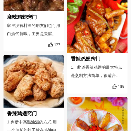
去。酸辣味是怎么来的？酱汁
差点儿，基本不影响口味；炒
至金黄了盛出！说明这个时候
里除了放韩式辣椒酱，还要放
过了，会有苦味，整个菜就废
已经差不多熟了！然后步骤8
麻辣鸡翅窍门
天然酸味的柠檬，用量在半个
了。 3、实在不愿意炒糖色
中回锅后也是大火翻炒入味
家里没有料酒的朋友们也可用
柠檬，这样才够酸。只有酸辣
也可以省略，最后加点儿糖提
的，那起码也得几分钟，不可
白酒代替哦，主要是去腥。收
味道其实还不够，为了让酸辣
提味就行。 菜无定式，随心
能是几秒！所以！能是生的
汁的时候记得要翻动，以免糊
味里吃出香浓的味道，一要记
所欲，自己喜欢就好！
127
吗？！既然别人把菜谱发出
锅了！（偷偷告诉你们哦，我
得加点白糖，二很关键，就是
来，那一定可行的！好吃且会
今天煮的时候就没翻锅，忘记
加入香浓的白芝麻粉，这样味
香辣鸡翅窍门
成功的！不喜欢的或有疑虑直
了，结果差一点煮糊了，多亏
道才够完美。这款鸡翅的做法
1、此道香辣鸡翅的最大特点
接跳过选择别的菜谱！
了看的及时，哈哈哈）分享给
更加健康，是加水蒸出来的，
是烹制方法简单，很适合
大家，希望大家喜欢哦！！！
15分钟后，鸡翅已经熟透，
70.80后的生活节奏。2、鸡
105
里面的油脂完全释放出来，所
翅含有多量可强健血管及皮肤
以鸡翅吃起来毫无油腻之感
的成胶原及弹性蛋白等。3、
了。浇在鸡翅上的酱汁一定要
烹调翅膀肉时，应以慢火烧
香辣鸡翅窍门
要浓稠，所以一定要记得在锅
煮，才能发出香浓的味道，而
1.判断中高温油温的方式:用
里搅拌鸡汤和挑好的酱料，变
成胶原等有效的成分，也必须
一个加长的筷子放在热油中，