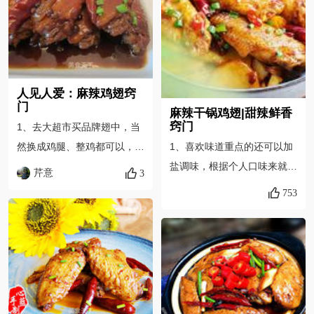
糊了就行； 3、煸炒完小料
难。卤熟以后继续浸泡就是为
后，烹的过程要快，大火、迅
了让其入味，所以不要马上捞
速炒匀即可。
出鸡翅，最少浸泡一个小时，
时间越长越好，如果能放到卤
人见人爱：麻辣鸡翅窍
汁里过夜那是再好不过了。鸡
门
麻辣干锅鸡翅|甜辣鲜香
翅中（可以用鸭脖子，鸭翅，
窍门
1、去大超市买品牌翅中，当
凤爪之类任何你喜欢的来代
1、喜欢味道重点的还可以加
然换成鸡腿、整鸡都可以，但
替）
盐调味，根据个人口味来就可
翅中成熟最快。 2、关于炒
芹意
3
以啦~2、干锅菜要趁热吃，
糖色，可能有些人会担心炒不
753
吃的就是那食材和红油互融的
好，其实只要掌握好两个技
焦香味3、大家还可以随意加
巧，在家炒也不难：其一，小
自己喜欢的食材，比如莲藕莴
火慢炒，避免油温快速升高不
笋之类。，但是注意不要加容
好控制；其二，宁炒欠了，别
易出水的食材，实在想加，也
炒过了。炒欠了，大不了颜色
要先过油去除多余水分，不然
差点儿，基本不影响口味；炒