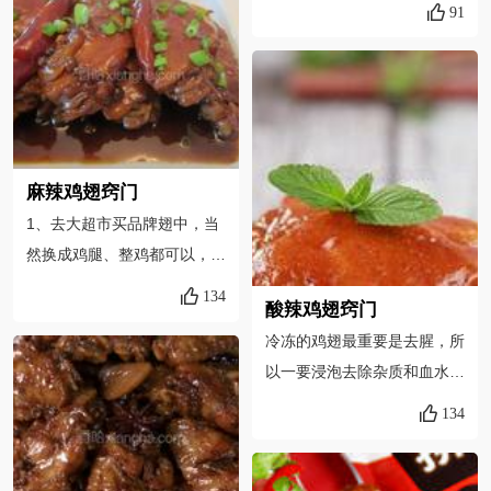
马虎了，赶紧拍了做下一步，
91
可以换成辣花生或者酒鬼花
照片质量就不太好啦，原谅我
生。这道菜本身是香辣的，配
吧，哈哈。2.在卤药包里就已
菜中的青红辣椒都足够辣了，
经加了盐了，所以炒香的蒜蓉
如果你嫌不辣，可以再撒辣椒
辣椒油不需要再放辣椒。3.在
粉。其实地域不同买的辣椒辣
最后一步时，建议试一下味
味也有不同，自己视情况增加
道，根据需要，可以适当加入
麻辣鸡翅窍门
吧！2017.4.21补充：去年9
孜然粉，胡椒粉，辣椒，或者
1、去大超市买品牌翅中，当
月做的菜谱，有那么多人跟着
麻油等调味品，会更契合自己
然换成鸡腿、整鸡都可以，但
做了都说好吃，但今天被推到
的口味。
翅中成熟最快。 2、关于炒
香哈首页的时候却有很多人质
134
酸辣鸡翅窍门
糖色，可能有些人会担心炒不
疑我的菜谱，问是不是熟
冷冻的鸡翅最重要是去腥，所
好，其实只要掌握好两个技
了？！这个问题你们问出来的
以一要浸泡去除杂质和血水，
巧，在家炒也不难：其一，小
时候不觉得很可笑吗？！没熟
时间最好久一点，三个小时左
火慢炒，避免油温快速升高不
我家能把这盘瞬间秒光吗！请
134
右，二要加调料腌制，冷藏风
好控制；其二，宁炒欠了，别
你们仔细阅读菜谱步骤文字！
味更加，让调料慢慢渗透进
炒过了。炒欠了，大不了颜色
步骤5、6中说了是大火翻炒