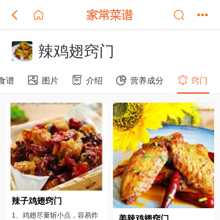
辣鸡翅窍门
食谱
图片
介绍
营养成分
窍门
辣子鸡翅窍门
1、鸡翅尽量斩小点，容易炸
姜辣鸡翅窍门