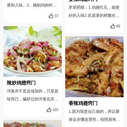
透和入味。2、腌制鸡肉时盐
罗里吧嗦：1.鸡翅扎孔，能更
要一次加够，炒的时候不再加
好的入味2.此道菜的精髓在于
57
盐，否则不容易入味。3、没
浓郁的姜香和辣香，极其开
89
有空炸锅可用油炸，第一次炸
胃，生姜和辣椒还可以再多些
透后再复炸一次，使鸡翅酥
3.一定要把汤汁收到非常浓
脆。4、炒的时候烹入料酒可
郁，让所有的姜辣味全部进入
以使各种调料的味道更融合并
鸡翅中4.剩下的汤汁个姜片辣
且入味。5、熟芝麻稍捣碎或
椒可以反复利用，每次加入新
者擀碎点洒上去更香。
鲜的姜片和辣椒，次数做的越
多，味道越浓烈
辣炒鸡翅窍门
洋葱并不是必须加的，只是提
味而已，煸炒过的洋葱也非常
香辣鸡翅窍门
香好吃！可以换成大葱白或者
105
1.因为我是自己做的，所以要
蒜苗，香菜之类的！另外熟白
保证步骤连贯性，拍照就有点
芝麻也可要可不要，提香的，