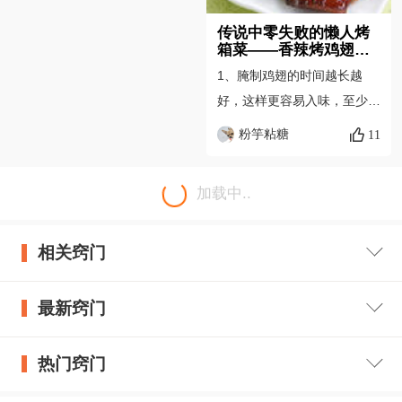
者汤汁；渐渐收干时加入葱
段。 6.把土豆条、藕和
传说中零失败的懒人烤
箱菜——香辣烤鸡翅窍
菜花放入碗中；把做好的鸡翅
门
1、腌制鸡翅的时间越长越
浇在上面。
好，这样更容易入味，至少不
低于三个小时。 2、如果想
粉竽粘糖
11
腌制的鸡翅更入味，可以用牙
签在鸡翅上扎一些小孔或在鸡
加载中..
翅上开几刀小口。 3、把腌好
的鸡翅放在锡纸上，一定要放
相关窍门
在哑光面，哑光面不会污染食
物。 4、烤制鸡翅的时候，先
烤鸡翅的背面，然后再正面，
最新窍门
这样烤出来的鸡翅更漂亮。
5、如果想让鸡翅的味道更浓
热门窍门
郁，可以在烤正面时再刷一次