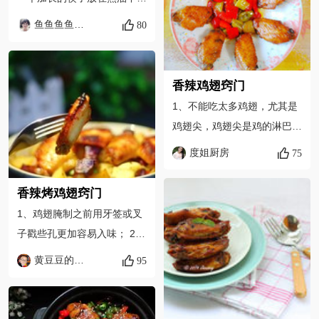
得浓稠后点入香油让汤汁明亮
以长时间烧煮才可溶化。
能看到油和筷子的接触点周围
后才可以出锅浇在鸡翅上！如
鱼鱼鱼鱼鱼魚
80
开始有小气泡，那么油温就可
果辣度指数为10级的话，那
以了。2.木薯粉就是咱们用来
么这款鸡翅的辣度在6度左
做芋圆的那个粉，这个材料不
右，每个人都能接受，因为用
香辣鸡翅窍门
可替换的哦。
的不是很辣的韩式辣椒酱，虽
1、不能吃太多鸡翅，尤其是
然加了点辣椒油，但是放了糖
鸡翅尖，鸡翅尖是鸡的淋巴
中和了一下，所以口感正好！
结。 2、患有高血压、血脂偏
度姐厨房
75
高、胆囊炎、胆石症患者忌食
鸡翅。
香辣烤鸡翅窍门
1、鸡翅腌制之前用牙签或叉
子戳些孔更加容易入味； 2、
鸡翅加调味料腌制的时间不宜
黄豆豆的一家
95
太短，建议至少3小时以上，
腌制时间越长味道越好； 3、
烘烤的时间和温度建议根据鸡