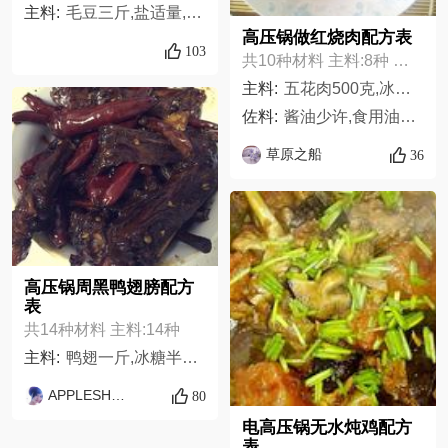
主料:
毛豆三斤,盐适量,老抽适量,生抽适量,糖适量,玉米油适量,大蒜片适量,花椒适量,小米椒7个,生姜片适量
高压锅做红烧肉配方表
103
共10种材料 主料:8种 佐料:2种
主料:
五花肉500克,冰糖适量,大料1个,花椒少许,香叶少许,料酒少许,葱花少许,姜末少许,
佐料:
酱油少许,食用油少许
草原之船
36
高压锅周黑鸭翅膀配方
表
共14种材料 主料:14种
主料:
鸭翅一斤,冰糖半把,香叶五片,麻椒15粒,花椒35粒,八角一颗,桂皮一小块,生抽五瓷勺,老抽两勺,蒸鱼豉油一勺可不放,料酒十二勺,干辣椒25个,特辣干辣椒4个,姜四大片
APPLESHERO
80
电高压锅无水炖鸡配方
表