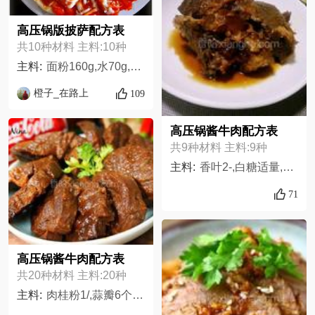
高压锅版披萨配方表
共10种材料 主料:10种
主料:
面粉160g,水70g,酵母3g,马苏里拉奶酪100g,意大利面酱若干,西红柿,青椒,彩椒,培根,黄油一小块
橙子_在路上
109
高压锅酱牛肉配方表
共9种材料 主料:9种
主料:
香叶2-,白糖适量,豆瓣酱两大勺,老抽20克,八角2粒,盐适量,黄酒20克,葱姜蒜适量,牛肉1000克,
71
高压锅酱牛肉配方表
共20种材料 主料:20种
主料:
肉桂粉1/,蒜瓣6个,卤肉包1包,小红椒2根,牛腱1000克,葱2根,冰糖1大勺,姜30克,调味料A,老抽3大勺,豆瓣酱1大勺,花椒粉1/,番茄酱1大勺,调味料C,调味料B,冰糖1大勺,水盖过牛肉,番茄酱1大勺,生抽5大勺,米酒5大勺