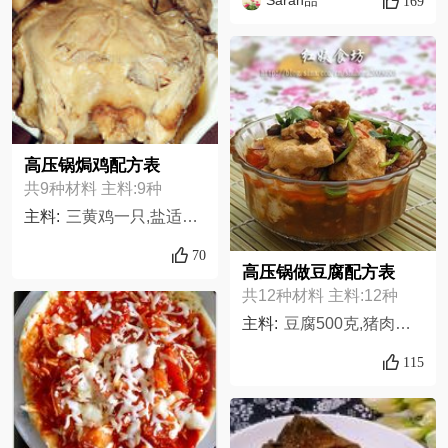
169
高压锅焗鸡配方表
共9种材料 主料:9种
主料:
三黄鸡一只,盐适量,食用油适量,香叶适量,酱油适量,八角适量,蒜适量,干辣椒适量,茴香适量
70
高压锅做豆腐配方表
共12种材料 主料:12种
主料:
豆腐500克,猪肉末50克,郫县豆瓣酱一大勺,黄豆酱一大勺,八角一个,花椒少许,十三香,蒸鱼豉油,葱末适量,姜末适量,蒜末适量,盐适量,
115