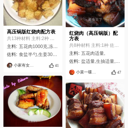
高压锅版红烧肉配方表
红烧肉（高压锅版）配
方表
共13种材料 主料:2种 佐料:11种
共8种材料 主料:1种 佐料:7种
主料:
五花肉1000克,冻豆腐500克
主料:
五花肉适量,
佐料:
食盐半勺,生姜30克,花椒适量,八角适量,香叶适量,丁香适量,生抽适量,老抽适量,蚝油适量,料酒适量,冰糖2粒
佐料:
盐适量,生抽适量,老抽适量,料酒适量,白糖适量,姜片适量,大蒜适量
小家有女初长成
41
小菜一碟的家
47