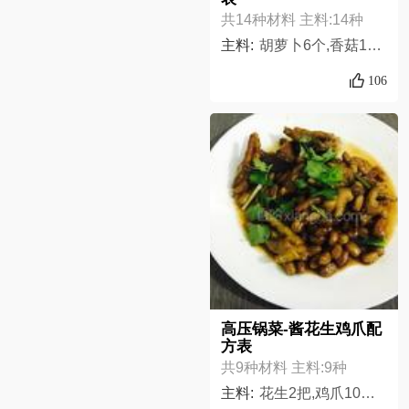
共14种材料 主料:14种
主料:
胡萝卜6个,香菇150克,鸡1只,老抽15克,生抽20克,玉米油25克,十三香粉10克,干花椒粒5克,料酒15克,香葱4根,生姜1大块,白酒20克,蒜头1大个,虾米粉5克,
106
高压锅菜-酱花生鸡爪配
方表
共9种材料 主料:9种
主料:
花生2把,鸡爪10个,蒜头4瓣,指天椒2根,八角2个,香叶2片,生抽10ml,老抽10ml,盐适量,