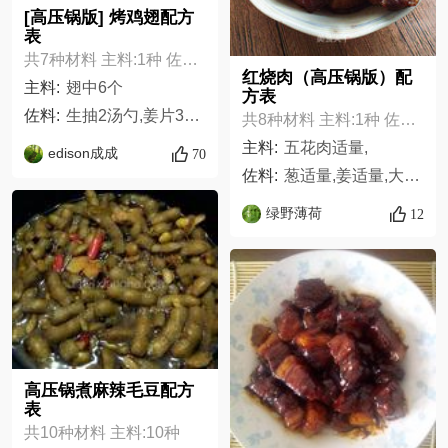
[高压锅版] 烤鸡翅配方
表
共7种材料 主料:1种 佐料:6种
红烧肉（高压锅版）配
主料:
翅中6个
方表
佐料:
生抽2汤勺,姜片3片,盐1小勺,花生油适量,料酒适量,孜然粉2勺
共8种材料 主料:1种 佐料:7种
主料:
五花肉适量,
edison成成
70
佐料:
葱适量,姜适量,大料适量,料酒适量,白糖适量,盐适量,酱油适量
绿野薄荷
12
高压锅煮麻辣毛豆配方
表
共10种材料 主料:10种