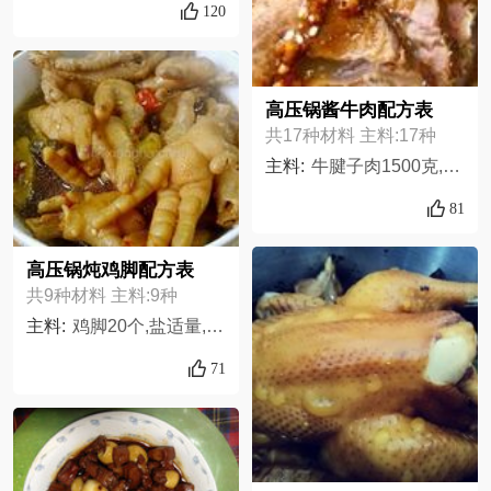
120
高压锅酱牛肉配方表
共17种材料 主料:17种
主料:
牛腱子肉1500克,姜5片,料酒2大匙,草果1个,丁香2粒,陈皮4片,桂皮1根,花椒10粒,大葱1棵,蒜3瓣,盐6克,大料2粒,黄豆酱3大匙,香叶3片,小茴香1小匙,糖10克,老抽2大匙,
81
高压锅炖鸡脚配方表
共9种材料 主料:9种
主料:
鸡脚20个,盐适量,老抽适量,生抽适量,八角1粒,料酒适量,姜半块,小葱4根,小米辣3根
71