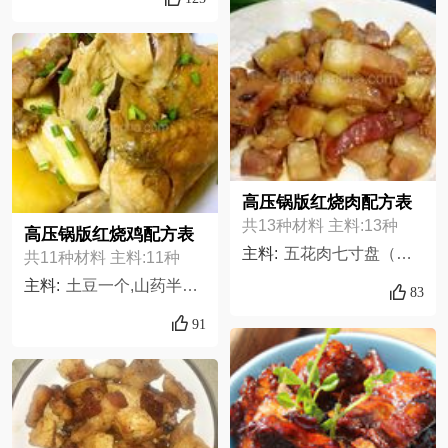
高压锅版红烧肉配方表
共13种材料 主料:13种
高压锅版红烧鸡配方表
主料:
五花肉七寸盘（一小盘）,水300克,腐乳半块,红辣椒1个,葱适量,姜适量,盐适量,糖一小勺,桂皮一小块,生抽适量,老抽适量,大料一颗,白子一片,
共11种材料 主料:11种
主料:
土豆一个,山药半根,土鸡一只,盐适量,老抽少许,生抽适量,姜片四片,玉米油适量,花椒少许,葱10克,蚝油适量
83
91