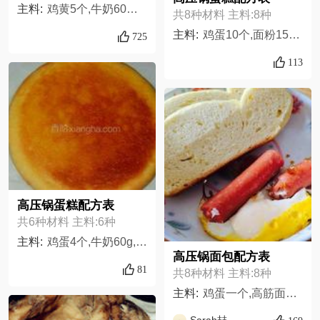
主料:
鸡黄5个,牛奶60克,低筋面粉100克,盐1克,细砂糖放蛋黄中35克,玉米油40克,蛋白5个,细砂糖40克
共8种材料 主料:8种
主料:
鸡蛋10个,面粉150g,食油适量,白糖100g,牛奶200g,奶粉30g,米粉20g,食盐可以不加5g,
725
113
高压锅蛋糕配方表
共6种材料 主料:6种
主料:
鸡蛋4个,牛奶60g,面粉100g,食用油40g,白糖60g,白糖30g
高压锅面包配方表
81
共8种材料 主料:8种
主料:
鸡蛋一个,高筋面粉500g,盐少许,白砂糖少许,酵母5g,水或牛奶适量,黄油安佳的。10g,植物油或橄榄油,
Sarah喆