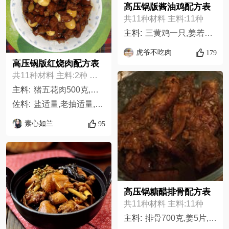
高压锅版酱油鸡配方表
共11种材料 主料:11种
主料:
三黄鸡一只,姜若干,葱若干,红葱头若干,蒜若干,辣椒2个,料酒适量,水适量,生抽适量,老抽适量,盐适量,
虎爷不吃肉
179
高压锅版红烧肉配方表
共11种材料 主料:2种 佐料:9种
主料:
猪五花肉500克,鹌鹑蛋10个
佐料:
盐适量,老抽适量,生抽适量,腐乳汁适量,香叶适量,花椒适量,大料适量,辣椒适量,姜适量
素心如兰
95
高压锅糖醋排骨配方表
共11种材料 主料:11种
主料:
排骨700克,姜5片,葱1根,万字牌生抽1大勺,老抽1大勺,料酒1大勺,糖3大勺,盐1/2小勺,镇江香醋1.5大勺,水1大勺,生粉水1大勺,