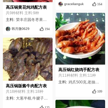
gracelianguk
164
高压锅黄花炖鸡配方表
共9种材料 主料:9种
主料:
荣丰庄园冬枣果园散养老母鸡一只（两斤）,大荔特产黄花菜100克,木耳50克,杏鲍菇六根,花椒叶葱两段,姜一块,干花椒半汤匙,白酒一汤匙,盐老抽生抽五香粉料酒食用油按量
韩月微0629
194
高压锅红烧鸡手配方表
共11种材料 主料:11种
主料:
鸡爪500克,老抽适量,蚝油少许,蒜10克,姜10克,葱10克,料酒20克,八角3瓣,白糖20克,生抽20克,盐适量,
高压锅版酱牛肉配方表
109
共18种材料 主料:18种
主料:
大葱半根,牛腱子1000克,丁香2-,盐10克,冰糖15克,陈皮少许,干辣椒2个,料酒2大勺,花椒10粒,酱豆腐2块,豆瓣辣酱1大勺,老汤1碗,大料一颗,黄豆酱2大勺,香叶4-,姜片6-,生抽2大勺,老抽1勺
125