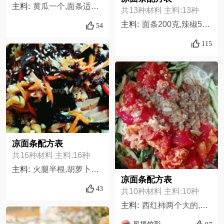
主料:
黄瓜一个,面条适量,香椿芽咸菜适量,胡萝卜咸菜适量,盐适量,糖适量,麻汁适量,芝麻油适量,醋适量
共13种材料 主料:13种
主料:
面条200克,辣椒50克,菲菜30克,盐适量,鸡精适量,香醋适量,白糖适量,花椒5克,八角适量,花生油10克,姜适量,蒜适量,香杲适量,
54
115
凉面条配方表
共16种材料 主料:16种
主料:
火腿半根,胡萝卜1小节,黄瓜1小节,海苔适量,凉面200克,盐少许,油适量,鸡精少许,香醋适量,生抽少许,辣椒酱适量,麻油适量,芝麻酱适量,虾皮适量,芝麻少许,花生适量
凉面条配方表
43
共10种材料 主料:10种
主料:
西红柿两个大的,鸡蛋3个,黄瓜2根,荆芥1两,蒜1整头大个,醋适量（按自己口味）,盐适量,香油适量,芝麻酱适量,面条500克,
风摇竹影