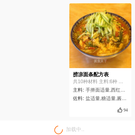
捞凉面条配方表
共10种材料 主料:6种 佐料:4种
主料:
手擀面适量,西红柿3个,长豆角适量,荆芥1小把,鸡蛋2个,黄瓜1根,
佐料:
盐适量,糖适量,酱油适量,油适量
94
加载中..