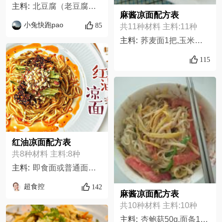
主料:
北豆腐（老豆腐）120g,豆芽（可以替换其他蔬菜）保证总蔬菜量在200g,黄瓜保证总蔬菜量在200g,木耳适量，不算蔬菜算菌类,菠菜保证总蔬菜量在200g,意面50g,酱油,醋,蒜泥,姜泥/姜蓉,小辣椒
麻酱凉面配方表
小兔快跑pao
85
共11种材料 主料:11种
主料:
荞麦面1把,玉米面1把,胡萝卜适量,鸡精适量,十三香适量,辣椒面适量,芝麻香油适量,花椒颗粒适量,朝天椒适量,黄瓜适量,葱姜蒜适量,
115
红油凉面配方表
共8种材料 主料:8种
主料:
即食面或普通面条1包180g（熟）,花生10g（20颗）,花椒油2g,香油2g,辣椒油20g,生抽5g,盐1g,黄瓜1段（10厘米）
超食控
142
麻酱凉面配方表
共10种材料 主料:10种
主料:
杏鲍菇50g,面条100g,西红柿50g,黄瓜1/4,鸡蛋1个,盐1勺,酱油1勺,麻酱2勺,油少量,花椒粒,