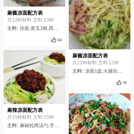
麻酱凉面配方表
共13种材料 主料:13种
主料:
挂面,黄瓜2根,西红柿2个,芝麻酱2大勺,蒜4瓣,花椒一把,醋适量,香油适量,盐适量,八角两个,鸡精少许,生抽少许,油泼辣子根据个人喜好
64
麻酱凉面配方表
共12种材料 主料:12种
主料:
凉面1盘,火腿丝适量,蛋丝适量,水300CC,小黄瓜丝适量,芝麻酱4大匙,酱油70CC,砂糖60克,香油少许,白醋40CC,蒜末20克,黑醋20CC,
36
麻辣凉面配方表
共15种材料 主料:15种
主料:
麻椒粒两汤勺,手擀面或压面或挂面适量,肉末适量,黄瓜丝适量,花椒粒一汤勺,葱,姜,辣椒粉一汤勺,豆瓣酱一汤勺,五香粉一茶勺,生抽一汤勺,蚝油一汤勺,盐适量,料酒一茶勺,白糖一茶勺