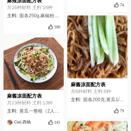
麻辣凉面配方表
74
共16种材料 主料:16种
主料:
面条250g,麻椒粉适量,香醋适量,蒜泥适量,辣椒粉适量,胡椒粉适量,白糖适量,芝麻shil,花生米适量,黄瓜丝适量,蚝油适量,生抽适量,香油适量,鸡精适量,油适量,盐适量
100
麻酱凉面配方表
共6种材料 主料:6种
麻酱凉面配方表
主料:
面条200克,黄瓜1/,芝麻酱2勺,生抽2勺,香醋1勺,花生酱2勺,
共13种材料 主料:13种
79
主料:
黄瓜一整根（2人份）,面条手擀面挂面神马面两人份,调料系列,糖少许,盐少许,料酒少许,酱油一匙,芝麻酱一匙,香油一匙,陈醋一匙,蒜末少许 不吃就不要,小葱末少许,花生油花椒几颗干辣椒最后用
CieL西柚
141