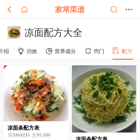
凉面配方大全
介绍
功效
营养成分
窍门
配方
凉面条配方表
共9种材料 主料:9种
凉面条配方表