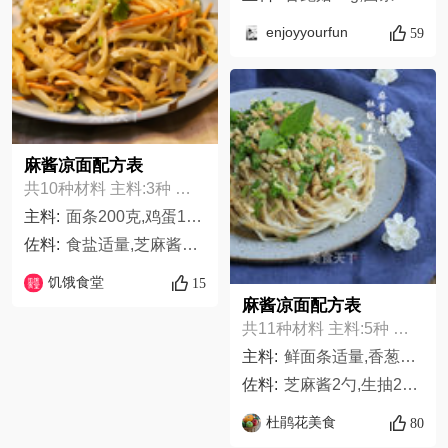
enjoyyourfun
59
麻酱凉面配方表
共10种材料 主料:3种 佐料:7种
主料:
面条200克,鸡蛋1个,胡萝卜适量
佐料:
食盐适量,芝麻酱适量,蒜泥适量,香葱适量,糖适量,生抽适量,食用油适量
饥饿食堂
15
麻酱凉面配方表
共11种材料 主料:5种 佐料:6种
主料:
鲜面条适量,香葱3根,香菜2根,花生碎适量,芝麻碎适量,
佐料:
芝麻酱2勺,生抽2勺,陈醋1勺,盐1勺,芝麻油1勺,水4勺
杜鹃花美食
80