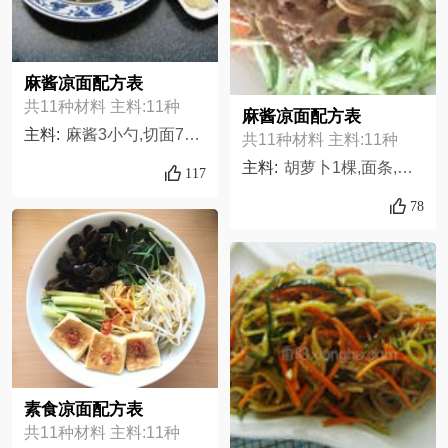
麻酱凉面配方表
共11种材料 主料:11种
麻酱凉面配方表
主料:
麻酱3小勺,切面7两（三人份）,盐适量,老抽适量,生抽适量,糖适量,大蒜适量,料酒适量,香菜适量,蚝油适量,黄瓜一根半
共11种材料 主料:11种
主料:
胡萝卜1棵,面条,黄瓜1棵,香油1匙,蒸鱼豉油1匙,凉拌酱油1匙,老醋2匙,芝麻酱,白糖1匙,蒜,,
117
78
素食凉面配方表
共11种材料 主料:11种