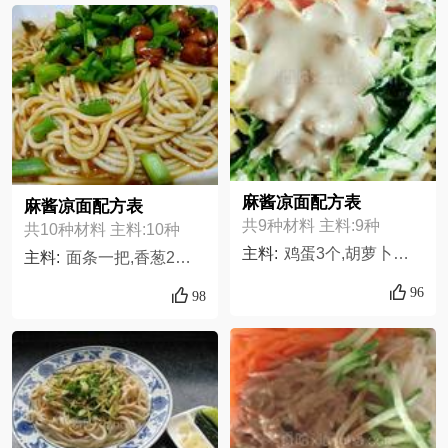
麻酱凉面配方表
麻酱凉面配方表
共9种材料 主料:9种
共10种材料 主料:10种
主料:
鸡蛋3个,胡萝卜半个,黄瓜1个,面粉适量,杏鲍菇半个,尖椒罗丝椒1个,白糖适量,麻酱蒜适量,盐醋鸡精生抽适量,
主料:
面条一把,香葱2根,花生米,咸菜1根,蒜泥水,黄酒,麻油,糖,生抽,盐
96
98