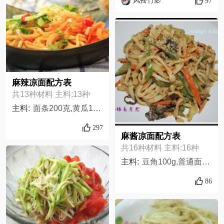
97
麻辣凉面配方表
共13种材料 主料:13种
主料:
面条200克,黄瓜1根,胡萝卜1根,蒜4瓣,红米椒2个,生抽1汤匙,蚝油1茶匙,花椒油1/汤匙,辣椒油1/汤匙,香油1/茶匙,胡椒粉1/茶匙,糖1/茶匙,盐1/茶匙
297
麻酱凉面配方表
共16种材料 主料:16种
主料:
豆角100g,普通面粉500g,盐1小勺,小苏打2g,水适量,黄瓜一根,胡萝卜一根,卷心菜100g,麻椒2个,麻酱3汤勺,豆豉酱2汤勺,香油1小勺,陈醋1小勺,蒜蓉2小勺,芝麻1小勺,冰水适量,
86