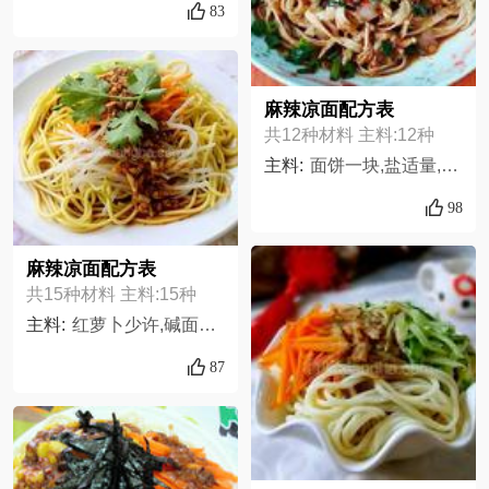
83
麻辣凉面配方表
共12种材料 主料:12种
主料:
面饼一块,盐适量,银针菇适量,白菜叶随意,猪肉随意,洋葱随意,生姜随意,香葱随意,花椒粉适量,大蒜两瓣,辣椒粉适量,老抽少许,
98
麻辣凉面配方表
共15种材料 主料:15种
主料:
红萝卜少许,碱面条适量,黄瓜少许,绿豆芽少许,红油辣子少许,蒜少许,醋适量,姜少许,花椒粉适量,芝麻油适量,生抽适量,白糖适量,花椒油适量,鸡精适量,盐适量
87