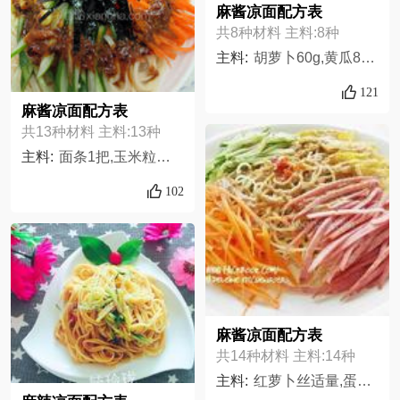
麻酱凉面配方表
共8种材料 主料:8种
主料:
胡萝卜60g,黄瓜80g,面条300g,盐适量,麻酱适量,花椒油适量,橄榄油适量,醋适量,
121
麻酱凉面配方表
共13种材料 主料:13种
主料:
面条1把,玉米粒适量,红萝卜半条,元本山海苔适量,蒜头4瓣,细砂糖1.,醋2大匙,芝麻酱4大匙,酱油2大匙,热水4大匙,小黄瓜1条,花椒辣油1大匙,麻酱汁~
102
麻酱凉面配方表
共14种材料 主料:14种
主料:
红萝卜丝适量,蛋皮2颗,肉丝or火腿丝适量可省略,凉面用面条适量,细砂糖1大匙,小黄瓜丝2支,芝麻酱7大匙,酱油3大匙,蒜泥1大匙,花生酱1大匙,冷开水100ml,调味米酒2大匙,乌醋or白醋2大匙,辣油or辣椒酱适量可不加,