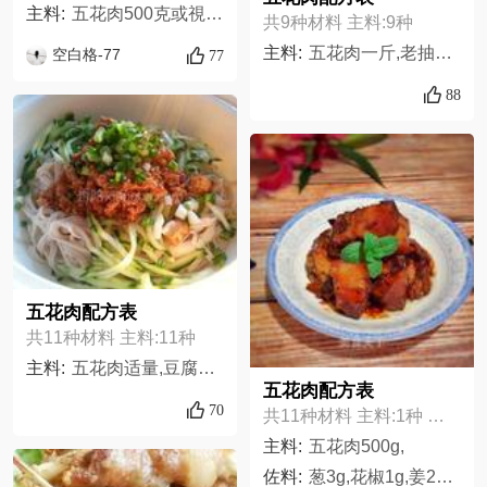
主料:
五花肉500克或視人数而定,姜少量,蒜头3到5瓣,花椒一小把,桂皮一小块,八角2到3个,冰糖5到8个,酱油少许,醋少许,盐少许
共9种材料 主料:9种
主料:
五花肉一斤,老抽适量,生粉适量,沙茶酱适量,白糖适量,酱油适量,姜适晕,陈皮适量,卤料一包,
空白格-77
77
88
五花肉配方表
共11种材料 主料:11种
主料:
五花肉适量,豆腐干适量,盐适量,甜面酱适量,十三香适量,熟芝麻适量,辣椒粉适量,郫县豆瓣酱适量,胡椒粉适量,酱油适量,葱姜蒜适量
五花肉配方表
70
共11种材料 主料:1种 佐料:10种
主料:
五花肉500g,
佐料:
葱3g,花椒1g,姜2g,八角1g,草果1g,生抽2匙,老抽1匙,料酒1匙,冰糖2g,十三香5g