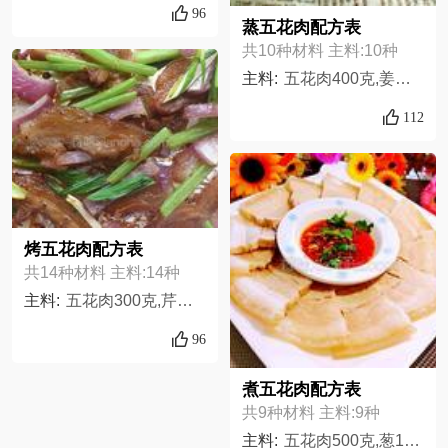
96
蒸五花肉配方表
共10种材料 主料:10种
主料:
五花肉400克,姜少许,蒜四瓣,大葱一根,辣椒面适量,盐少许,油适量,老抽少许,十三香少许,料酒适量,
112
烤五花肉配方表
共14种材料 主料:14种
主料:
五花肉300克,芹菜适量,食用油1勺,黑胡椒粉适量,姜片适量,孜然粉适量,辣椒粉适量,韩国辣椒酱1小勺,美极鲜酱油适量,面酱1小勺,糖渍橙皮少许,料酒2勺,蚝油1勺,洋葱适量
96
煮五花肉配方表
共9种材料 主料:9种
主料:
五花肉500克,葱1段,姜3片,花椒适量,桂皮1块,大料2朵,香叶2片,辣椒油适量,海鲜酱油适量,