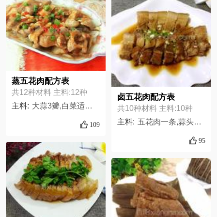
蒸五花肉配方表
共12种材料 主料:12种
卤五花肉配方表
主料:
大蒜3瓣,白菜适量,五花肉400克,红椒适量,葱1根,姜1小块,盐适量,生抽适量,味精适量,淀粉适量,料酒适量,醋适量
共10种材料 主料:10种
主料:
五花肉一条,蒜头适量,姜几片,盐适量,老抽1勺,生抽2勺,食用油半勺,鸡粉适量,清水适量,沙茶适量,
109
95