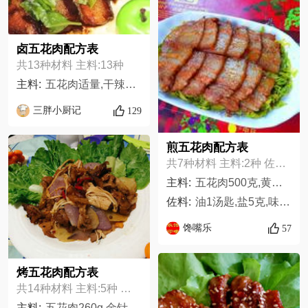
卤五花肉配方表
共13种材料 主料:13种
主料:
五花肉适量,干辣椒适量,姜适量,蒜适量,料酒适量,蚝油适量,桂皮适量,香叶适量,茴香适量,酱油适量,醋适量,香油适量,盐适量
三胖小厨记
129
煎五花肉配方表
共7种材料 主料:2种 佐料:5种
主料:
五花肉500克,黄花菜300克,
佐料:
油1汤匙,盐5克,味精2克,辣椒油1茶匙,腌肉调料20克
馋嘴乐
57
烤五花肉配方表
共14种材料 主料:5种 佐料:9种
主料:
五花肉260g,金针菇100g,土豆1个,洋葱半个,生菜1颗