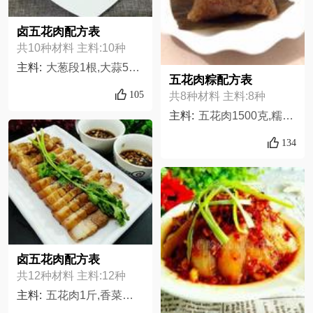
卤五花肉配方表
共10种材料 主料:10种
主料:
大葱段1根,大蒜5瓣,姜片少许,五花肉1斤,洋葱1个,蒸鱼豉油少许,盐3小勺,耗油少许,六月鲜少许,料酒少许
五花肉粽配方表
105
共8种材料 主料:8种
主料:
五花肉1500克,糯米3000克,生姜少许,料酒少许,盐适量,生抽适量,老抽适量,粽叶适量,
134
卤五花肉配方表
共12种材料 主料:12种
主料:
五花肉1斤,香菜少许,姜少许,蒜6瓣,茴香桂皮香叶各1个,醋2大勺,盐2小勺,香油6滴,耗油少许,六月鲜酱油少许,味精小半勺,料酒少许