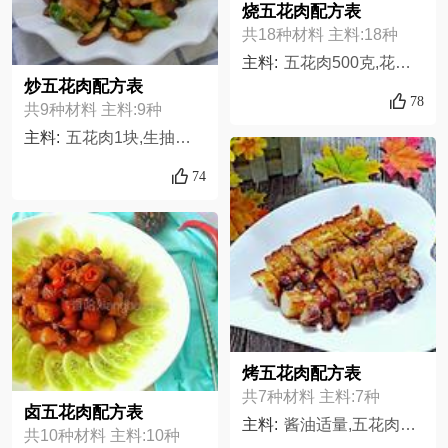
烧五花肉配方表
共18种材料 主料:18种
主料:
五花肉500克,花椒适量,草果1个,冰糖适量,干辣椒1个,蒜1瓣,姜2片,葱2段,八角1个,桂皮1块,白扣2个,山奈1块,良姜1块,香叶1片,生抽适量,老抽适量,油适量,盐适量,
炒五花肉配方表
78
共9种材料 主料:9种
主料:
五花肉1块,生抽适量,豆干5片,豆鼓适量,盐适量,姜1块,青椒5～,干红椒3～,蒜瓣3～
74
烤五花肉配方表
共7种材料 主料:7种
卤五花肉配方表
主料:
酱油适量,五花肉600克,姜片适量,料酒30克,白糖10克,蜂蜜10克,盐少许,
共10种材料 主料:10种