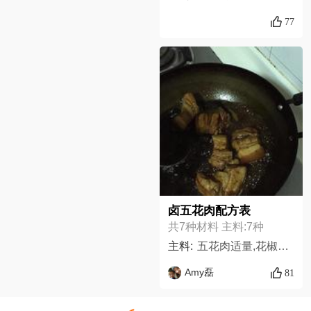
77
卤五花肉配方表
共7种材料 主料:7种
主料:
五花肉适量,花椒30克,大料20克,生抽适量,香叶5片,葱20克,盐50克,
Amy磊
81