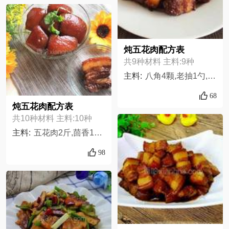
炖五花肉配方表
共9种材料 主料:9种
主料:
八角4颗,老抽1勺,油3勺,生抽2勺,盐1勺,花椒1匙,姜1家,葱1颗,五花肉500g,
68
炖五花肉配方表
共10种材料 主料:10种
主料:
五花肉2斤,茴香1个,冰糖1块,小葱一把,桂皮2片,粽叶3张,香叶4片,生抽2勺,老抽少量,盐适量
98