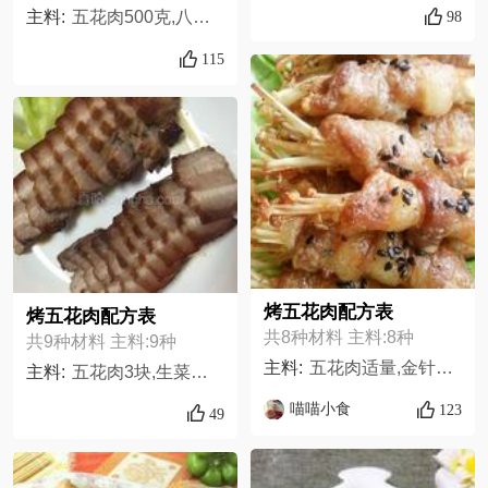
98
主料:
五花肉500克,八角一个,料酒适量,蒜头适量,生姜适量,辣椒两个,桂皮少许,冰糖少许,香叶少许,生抽适量
115
烤五花肉配方表
烤五花肉配方表
共8种材料 主料:8种
共9种材料 主料:9种
主料:
五花肉适量,金针菇适量,生抽适量,老抽适量,盐适量,黑胡椒粉适量,糖适量,黑芝麻适量,
主料:
五花肉3块,生菜叶,盐少许,镇江香醋1勺,白糖2勺,料酒1勺,姜丝3片,海天金标生抽2勺,海天一品鲜2勺
喵喵小食
123
49