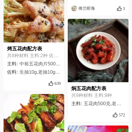
倚兰听海
3
烤五花肉配方表
共8种材料 主料:2种 佐料:6种
主料:
中裕五花肉片500g,金针菇300g
佐料:
生抽10g,老抽10g,盐适量,黑胡椒粉适量,糖适量,黑芝麻适量
639
焖五花肉配方表
共9种材料 主料:9种
主料:
五花肉500克,老抽半汤匙,生抽2汤匙,冰糖20克,南乳1汤匙,葱头1把,香菜头3根,五香粉1盐勺,八角1个,
572