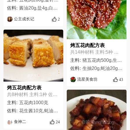
佐料:
酱油20g,盐4g,白糖7g,十三香3g,黄豆酱15g,大蒜2瓣,生姜2片,花椒适量,辣椒面适量
公主成长记
2
烤五花肉配方表
共14种材料 主料:5种 佐料:9种
主料:
猪五花肉500g,生菜2颗,圆葱1勺,土豆2个,大蒜2颗,
佐料:
生抽20g,蚝油20g,料酒30g,麻椒粉2勺,辣椒粉2勺,蜂蜜5g,孜然粉2勺,芝麻2勺,黑胡椒1勺
流星美食坊
43
烤五花肉配方表
共8种材料 主料:1种 佐料:7种
主料:
五花肉1000克
佐料:
花生酱10克,蚝油15克,海盐200克（粗盐）,盐少许,十三香少许,味精适量,白糖适量
食神二
24