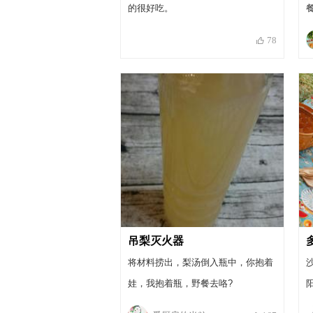
的很好吃。
78
吊梨灭火器
将材料捞出，梨汤倒入瓶中，你抱着
娃，我抱着瓶，野餐去咯?