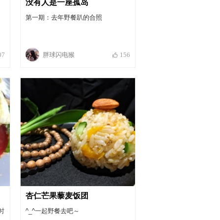
没有人是一座孤岛
第一期：去年野餐趴的合照
胖球闪电猴
07
156
杏仁芒果藜麦饭团
时
^_^一起野餐去吧～