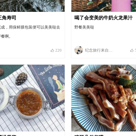
三角寿司
喝了会变美的牛奶火龙果汁
完成，用保鲜膜包装便可以美美哒去
野餐美美哒
野餐啊。
纪念旅行来自新浪微博
220