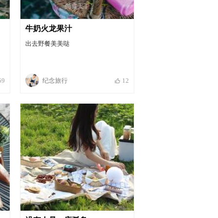
牛奶火龙果汁
出去野餐美美哒
纪念旅行
59
12