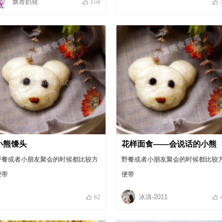
飘香奶猪
158
摆出来吧。每一件都仔细的，酒也要
倒好。自己泡的桂花山楂酒，可香
啦！
小熊馒头
花样面食——会说话的小熊
野餐或者小朋友聚会的时候都比较方
野餐或者小朋友聚会的时候都比较
便带
便带
冰清-2011
62