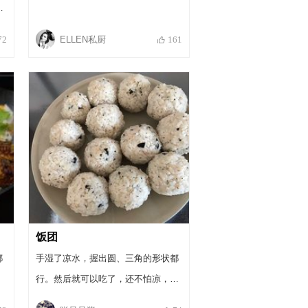
。
ELLEN私厨
72
161
饭团
都
手湿了凉水，握出圆、三角的形状都
行。然后就可以吃了，还不怕凉，可
以野餐或带着间食都行。