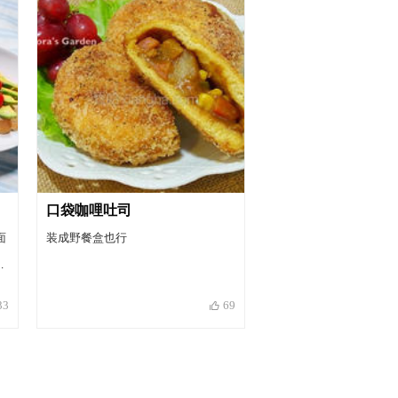
口袋咖哩吐司
面
装成野餐盒也行
一
放
33
69
即
多
更
工