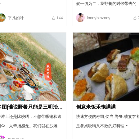
餐
候一切为二，我野餐的时候带去的
一致好评哦！
平凡如叶
loonybinzoey
144
多图|谁说野餐只能是三明治 or 饭团- 一次“家常”的海滩野餐
创意米饭禾饱满满
沙滩上还是比较晒，不想带帐篷和遮
快速方便的寿司,便当.野餐.或宴客
阳伞，太笨拙感觉。我们就在沙滩后
是餐桌吸睛又不败的好料理 ~
面找了一片树荫，把野餐布铺好，菜