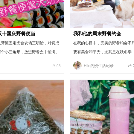
双十国庆野餐便当
我和他的周末野餐约会
以牙籤固定光合农场三明治，对切成
在我的心目中，完美的野餐约会不
两个小三角形，放进野餐盒中铺满。
要有美食和阳光，尤其是在秋冬季
节，舒服的沙发毯和抱枕会是很重
Elle的慢生活记录
98
的加分点！