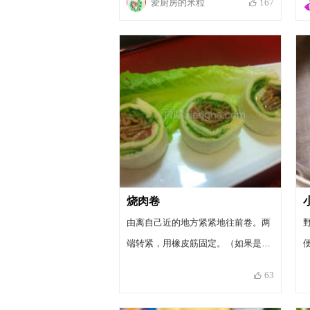
爱厨房的米粒
167
烧肉卷
由离自己近的地方紧紧地往前卷。两
端转紧，用橡皮筋固定。（如果是去
野餐的话，这样就可带出门了）
63