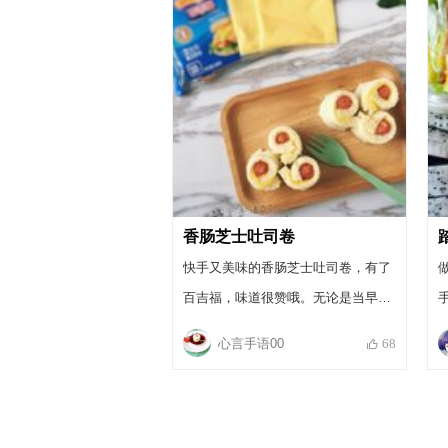
香肠芝士吐司卷
快手又美味的香肠芝士吐司卷，有了
百吉福，味道很赞哦。无论是当早餐
还是野餐便当，都很不错哦。
心言手语00
68