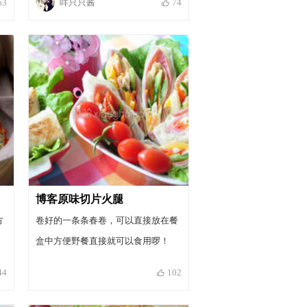
咩只只酱
53
74
博客原味切片火腿
方
卷好的一条条春卷，可以直接放在餐
盒中方便野餐直接就可以食用啰！
44
102