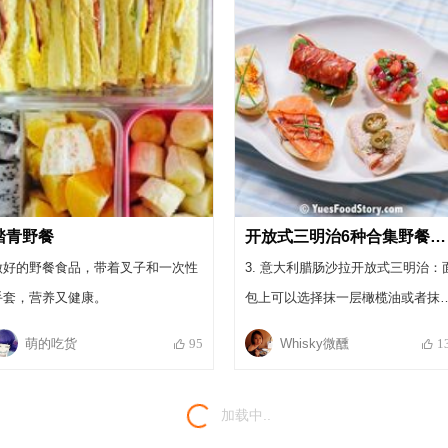
踏青野餐
开放式三明治6种合集野餐必备高颜值美食
做好的野餐食品，带着叉子和一次性
3. 意大利腊肠沙拉开放式三明治：
手套，营养又健康。
包上可以选择抹一层橄榄油或者抹
层比较稀的酱料（比如沙拉酱），
萌的吃货
Whisky微醺
95
1
一层蔬菜沙拉，加一片意大利腊肠
可。意大利腊肠也叫做Salami, 很
加载中..
进口超市都有销售。因为腌制的肉
适合冷吃，适合野餐这种没有加热