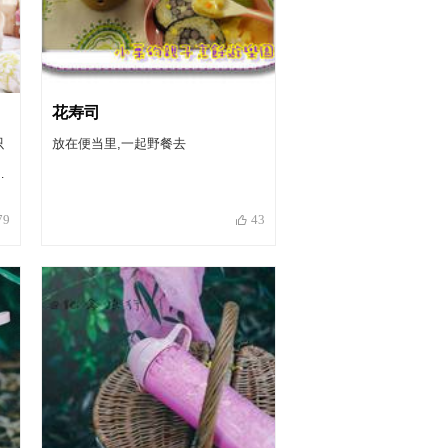
花寿司
只
放在便当里,一起野餐去
要
79
43