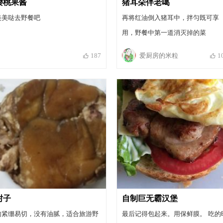
樱桃果酱
猪耳朵伴老噶
美美哒去野餐吧
再将红油倒入猪耳中，拌匀既可享
用，野餐中第一道消灭掉的菜
爱厨房的米粒
187
1
肘子
自制巨无霸汉堡
肉紧绷易切，没有油腻，适合旅游野
最后记得包起来。用保鲜膜。 吃的