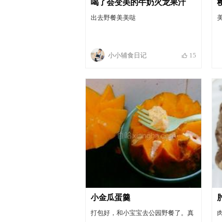
喝了会变美的牛奶火龙果汁
出去野餐美美哒
小小辅食日记
15
小金瓜蛋羹
打包好，和小宝宝去公园野餐了。真