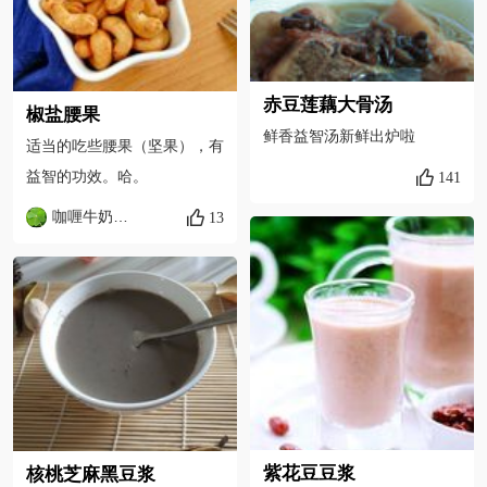
赤豆莲藕大骨汤
椒盐腰果
鲜香益智汤新鲜出炉啦
适当的吃些腰果（坚果），有
益智的功效。哈。
141
咖喱牛奶面包
13
紫花豆豆浆
核桃芝麻黑豆浆