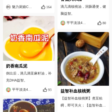
滴几滴核桃油，润肠通便，健
魅力厨娘Cate
164
脑益智。
平平淡淡4583
80
奶香南瓜泥
倒出后，滴几滴亚麻籽油，补
充DHA益智。
平平淡淡4583
93
益智补血核桃粥
【益智补血核桃粥】煮至粘
稠，即可关火；【益智补血核