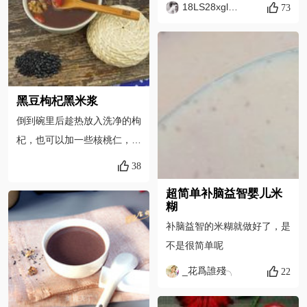
桃粥】做好啦。
18LS28xgl零落
73
黑豆枸杞黑米浆
倒到碗里后趁热放入洗净的枸
杞，也可以加一些核桃仁，喷
香可口又益智。
38
超简单补脑益智婴儿米
糊
补脑益智的米糊就做好了，是
不是很简单呢
_花爲誰殘╮
22