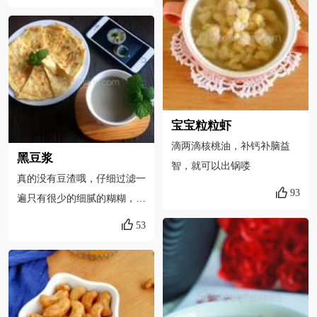
宝宝粒粒虾
滴两滴核桃油，补钙补脑益
黑豆浆
智，就可以出锅喽
真的没有豆渣哦，仔细过滤一
93
遍只有很少的细腻的糊糊，完
全可以忽略不计，一杯健脑益
53
智的黑豆核桃豆浆让我们的早
餐更营养