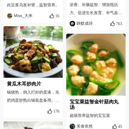
浓香、补脑益智、增加抵抗
此豆浆乌发补肾，益智营养。
力、促进生长发育、补气血。
Miss_大米
16
营养如此丰富的豆浆，您岂可
静默成诗
763
错过
黄瓜木耳炒肉片
锅烧热，倒入打好的蛋液，先
把鸡蛋炒熟出锅装盘备用。鸡
宝宝菜益智金针菇肉丸
汤
蛋是非常优良的蛋白质，含有
176
超级营养益智的宝宝菜
着丰富的DHA和卵磷脂、卵
黄素，对神经系统和身体发育
美食依然
45