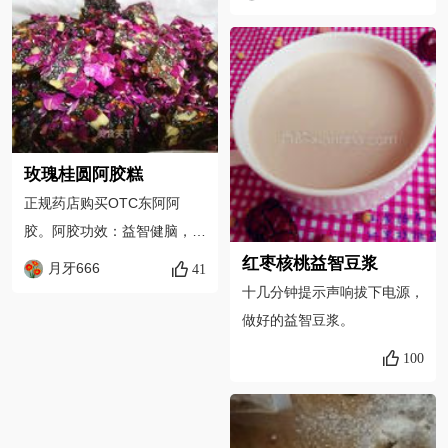
有利，能健脑益智， 改善记
忆力，并促进肝细胞再生，是
我们日常的营养补充。
玫瑰桂圆阿胶糕
正规药店购买OTC东阿阿
胶。阿胶功效：益智健脑，延
缓衰老，强筋健骨，提高免疫
红枣核桃益智豆浆
月牙666
41
力，抗癌，补钙，美容养颜，
十几分钟提示声响拔下电源，
调经安胎。
做好的益智豆浆。
100