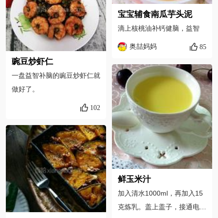
宝宝辅食南瓜芋头泥
滴上核桃油补钙健脑，益智
奥喆妈妈
85
豌豆炒虾仁
一盘益智补脑的豌豆炒虾仁就
做好了。
102
鲜玉米汁
加入清水1000ml，再加入15
克炼乳。盖上盖子，接通电