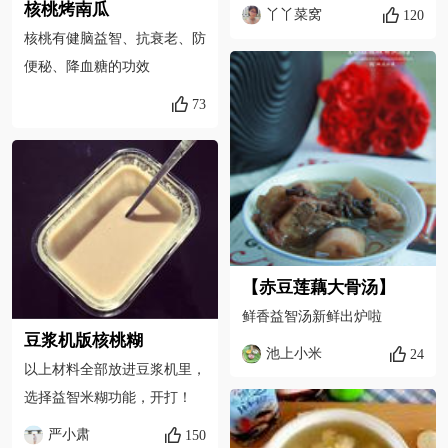
源，选择“益智米糊”功能
核桃烤南瓜
丫丫菜窝
120
核桃有健脑益智、抗衰老、防
便秘、降血糖的功效
73
【赤豆莲藕大骨汤】
鲜香益智汤新鲜出炉啦
豆浆机版核桃糊
池上小米
24
以上材料全部放进豆浆机里，
选择益智米糊功能，开打！
严小肃
150