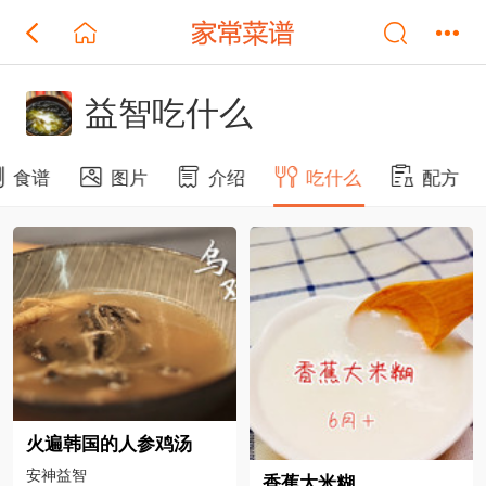
益智吃什么
食谱
图片
介绍
吃什么
配方
火遍韩国的人参鸡汤
安神益智
香蕉大米糊