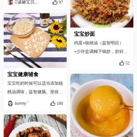
诚赫宝贝帅帅妈
97
宝宝炒面
鸡蛋+核桃油（益智明目）
+少许盐调糊下锅炒，炒好盛
起和面放一起备用
52
宝宝健康辅食
宝宝吃的时候可以适当添加核
桃油调味，益智健脑。形状好
看，让宝宝爱上吃饭。
sunny '
180