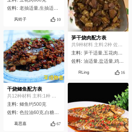
佐料:
老抽适量,生抽适量,料酒2勺,八角2片,桂皮1小片,冰糖适量,笋干200克,葱适量
风铃子
10
芛干烧肉配方表
共9种材料 主料:2种 佐料:7种
主料:
芛干适量,五花肉一块,
佐料:
油适量,盐适量,鸡精适量,生抽适量,老抽适量,料酒适量,冰糖一小块
RLing
16
干烧鲫鱼配方表
共12种材料 主料:1种 佐料:11种
主料:
鲫鱼约500克
佐料:
色拉油60克,白糖10克,黄酒100毫升,辣黄豆酱15克,辣椒油10毫升,味精2克,猪肉碎适量,葱5克,姜5克,蒜5克,剁椒15克
葛思嘉
67