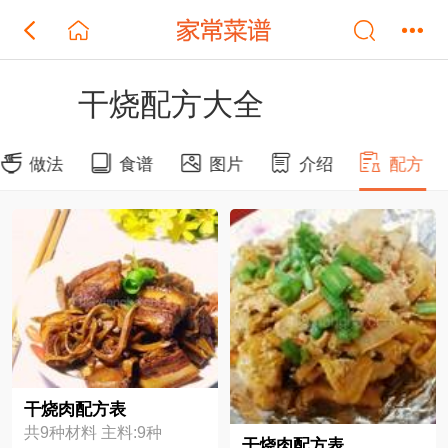
干烧配方大全
做法
食谱
图片
介绍
配方
干烧肉配方表
共9种材料 主料:9种
干烧肉配方表