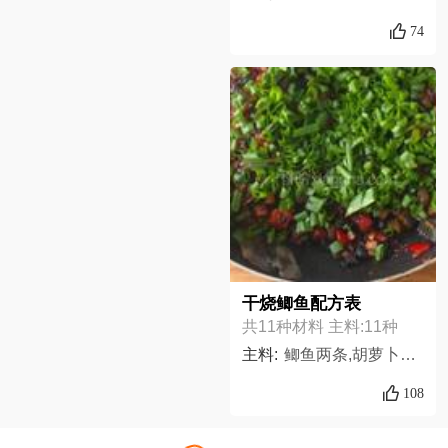
74
干烧鲫鱼配方表
共11种材料 主料:11种
主料:
鲫鱼两条,胡萝卜半根,芽菜小半碗,杏鲍菇半个,豆鼓小半碗,老姜适量,红椒一个,嫩姜两块,小葱2两,大葱一根,虎皮青椒一袋,
108