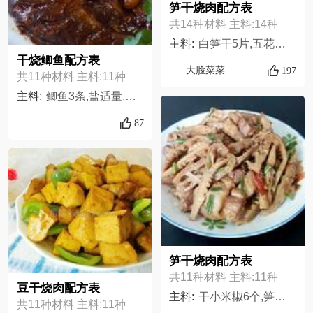
笋干烧肉配方表
共14种材料 主料:14种
主料:
白笋干5片,五花肉500g,干辣椒2只,香叶2片,花椒数颗,生姜3片,白糖看个人,老抽大约一勺半,生抽两勺,花雕酒一勺,清酒一勺,五香粉一勺,大蒜4瓣,葱一根,
干烧鲫鱼配方表
大脸菜菜
197
共11种材料 主料:11种
主料:
鲫鱼3条,盐适量,水适量,干红辣椒适量,葱适量,白酒1汤勺,白糖1汤勺,姜适量,醋3汤勺,蒜适量,酱油适量
87
笋干烧肉配方表
共11种材料 主料:11种
豆干烧肉配方表
主料:
干小米椒6个,笋干6片,生姜1小块,葱3根,大蒜3小瓣,五花肉200克,白胡椒粉少量,酱油少量,鸡精少量,油适量,盐适量,
共11种材料 主料:11种