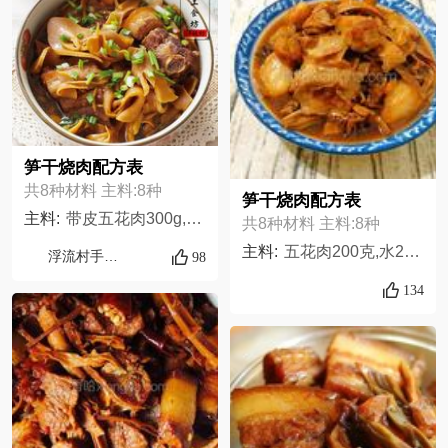
笋干烧肉配方表
共8种材料 主料:8种
笋干烧肉配方表
主料:
带皮五花肉300g,葱适量,老酒适量,白糖1勺,生抽适量,姜适量,盐适量,老抽适量
共8种材料 主料:8种
主料:
五花肉200克,水2饭碗,笋干100克,干辣椒2个,盐5克,酱油15克,八角2个,油2汤匙,
浮流村手工食坊
98
134