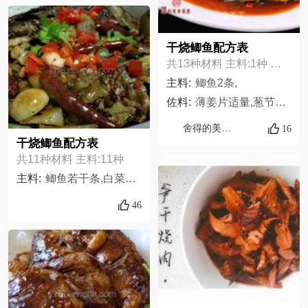
干烧鲫鱼配方表
共13种材料 主料:1种 佐料:12种
主料:
鲫鱼2条,
佐料:
薄姜片适量,葱节适量,料酒适量,盐适量,姜丝适量,蒜蓉适量,小米椒圈适量,豆瓣酱适量,胡椒粉适量,老抽适量,鸡精适量,葱花适量
舍得的美食诱惑
16
干烧鲫鱼配方表
共11种材料 主料:11种
主料:
鲫鱼若干条,白菜若干,土豆若干,萝卜若干,花椒若干,葱若干,姜若干,干辣椒若干,蒜头若干,豆豉少许,鲜剁椒少许
46