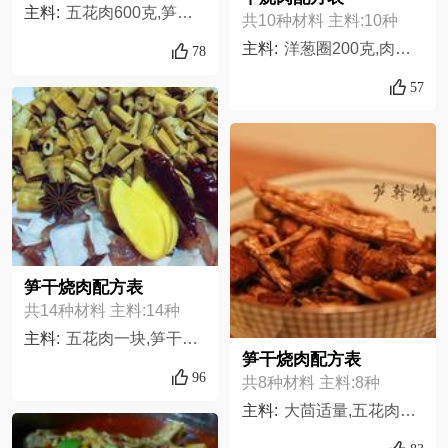
主料:
五花肉600克,笋干200克,老抽适量,生抽适量,葱适量,冰糖适量,桂皮1小片,八角2片,料酒2勺
共10种材料 主料:10种
主料:
洋葱圈200克,肉片500克,葱丝100克,盐适量,生抽两勺,香叶两片,淀粉一勺,茴香籽适量,辣椒几颗,藤椒少许,
78
57
笋干烧肉配方表
共14种材料 主料:14种
主料:
五花肉一块,笋干两把,冰糖八颗,花椒若干,八角一粒,干辣椒六只,辣椒末两勺,蚝油一小汤勺,料酒一汤勺,生抽一汤勺,老抽一汤勺,盐三勺,鸡精一勺,生姜三片
笋干烧肉配方表
96
共8种材料 主料:8种
主料:
大茴适量,五花肉500g,笋干适量,葱大半颗,姜适量,生抽适量,老抽适量,料酒适量,