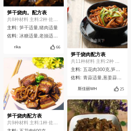
笋干烧肉。配方表
共8种材料 主料:2种 佐料:6种
主料:
笋干适量,猪肉适量
佐料:
冰糖适量,老抽适量,啤酒适量,蒜粒适量,葱段适量,生姜适量
rika
66
笋干烧肉配方表
共11种材料 主料:2种 佐料:9种
主料:
五花肉300克,笋干250克,
佐料:
青蒜适量,葱姜蒜适量,糖适量,八角适量,干辣椒适量,酱油适量,桂皮适量,胡椒粉适量,油盐适量
斯佳丽WH
25
笋干烧肉配方表
共9种材料 主料:1种 佐料:8种
主料:
五花肉600克