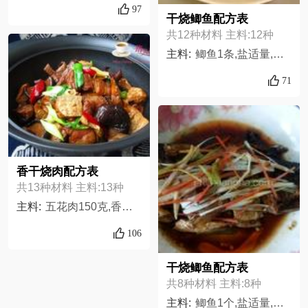
97
干烧鲫鱼配方表
共12种材料 主料:12种
主料:
鲫鱼1条,盐适量,油适量,花椒适量,酱油少许,料酒适量,葱适量,姜适量,蒜1瓣,榨菜适量,青辣椒适量,蒜火锅底料适量,
71
香干烧肉配方表
共13种材料 主料:13种
主料:
五花肉150克,香干300克,干香菇适量,盐适量,姜片适量,香叶适量,大蒜适量,白糖适量,干辣椒适量,胡椒适量,桂皮适量,八角适量,料酒适量
106
干烧鲫鱼配方表
共8种材料 主料:8种
主料:
鲫鱼1个,盐适量,油适量,蒸鱼豉油适量,料酒适量,葱1小节,姜适量,红椒适量,