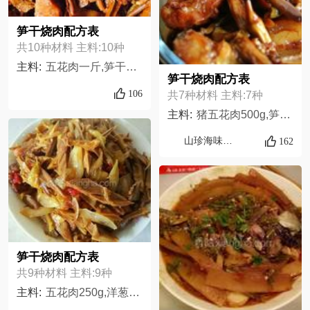
笋干烧肉配方表
共10种材料 主料:10种
主料:
五花肉一斤,笋干适量,盐适量,油适量,糖适量,味极鲜酱油适量,味精适量,料酒适量,姜适量,辣椒二个
笋干烧肉配方表
106
共7种材料 主料:7种
主料:
猪五花肉500g,笋干适量,葱4根,姜半块,生抽适量,老抽适量,鸡精适量,
山珍海味食材铺
162
笋干烧肉配方表
共9种材料 主料:9种
主料:
五花肉250g,洋葱1小颗,笋干200g,油少许,生抽适量,豆瓣酱适量,料酒适量,盐糖少许,蒜生姜干辣椒少许