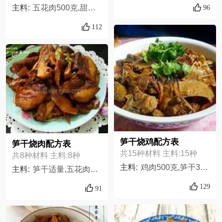
96
主料:
五花肉500克,甜青椒一个,适量3～,盐少许,生抽适量,油少许,白糖一汤匙,清水适量,胡椒粉适量,水淀粉少许,客家黄皮豆干4块
112
笋干烧鸡配方表
笋干烧肉配方表
共15种材料 主料:15种
共8种材料 主料:8种
主料:
鸡肉500克,笋干300克,盐适量,油适量,鸡精适量,香叶适量,三奈适量,香果1个,花椒适量,八角适量,姜适量,蒜适量,香菜适量,草果1个,自制辣椒酱适量,
主料:
笋干适量,五花肉300克,老抽少许,生抽适量,白糖适量,猪油适量,生姜少许,黄酒少许
129
91