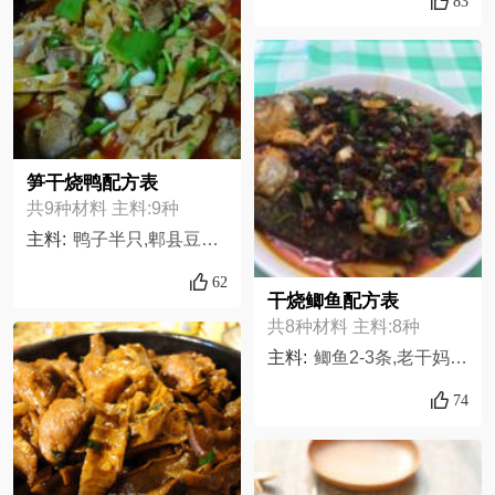
83
笋干烧鸭配方表
共9种材料 主料:9种
主料:
鸭子半只,郫县豆瓣适量（2-3汤勺）,水发笋根据爱好适量增减,白糖适量,花椒一小把,干辣椒一小把,葱姜蒜适量,酱油一汤勺,青红辣椒各一只
62
干烧鲫鱼配方表
共8种材料 主料:8种
主料:
鲫鱼2-3条,老干妈豆鼓1/3~1/2瓶,姜几片,花椒1小把,蒜4~5瓣,盐2-3小勺,葱适量,淀粉适量,
74