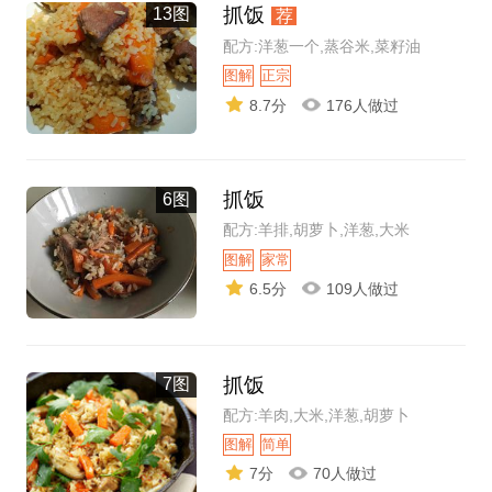
抓饭
13图
荐
配方:洋葱一个,蒸谷米,菜籽油
图解
正宗
8.7分
176人做过
抓饭
6图
配方:羊排,胡萝卜,洋葱,大米
图解
家常
6.5分
109人做过
抓饭
7图
配方:羊肉,大米,洋葱,胡萝卜
图解
简单
7分
70人做过