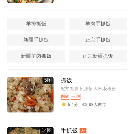
羊排抓饭
羊肉手抓饭
新疆手抓饭
正宗手抓饭
新疆羊肉抓饭
正宗新疆抓饭
抓饭
5图
配方:胡萝卜,洋葱,大米,花椒粉
图解
一,般
5.4分
99人做过
手抓饭
14图
荐