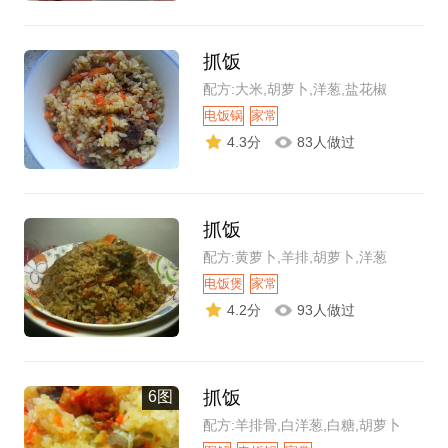
抓饭
配方:大米,胡萝卜,洋葱,盐花椒
电饭锅
家常
4.3分
83人做过
抓饭
配方:黄萝卜,羊排,胡萝卜,洋葱
电饭煲
家常
4.2分
93人做过
抓饭
6图
配方:羊排骨,白洋葱,白糖,胡萝卜