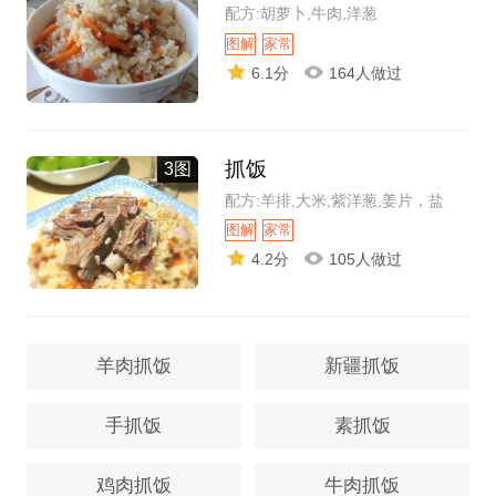
配方:胡萝卜,牛肉,洋葱
图解
家常
6.1分
164人做过
抓饭
3图
配方:羊排,大米,紫洋葱,姜片，盐
图解
家常
4.2分
105人做过
羊肉抓饭
新疆抓饭
手抓饭
素抓饭
鸡肉抓饭
牛肉抓饭