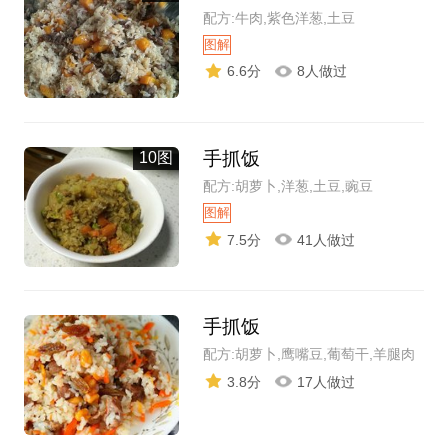
配方:牛肉,紫色洋葱,土豆
图解
6.6分
8人做过
手抓饭
10图
配方:胡萝卜,洋葱,土豆,豌豆
图解
7.5分
41人做过
手抓饭
配方:胡萝卜,鹰嘴豆,葡萄干,羊腿肉
3.8分
17人做过