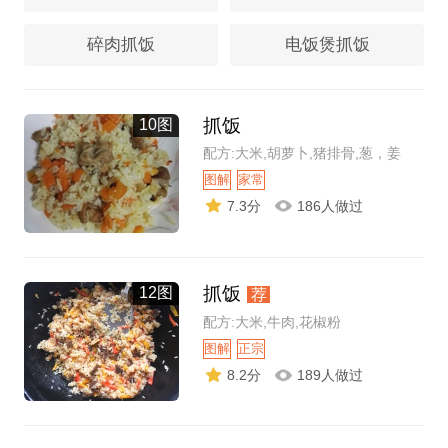
碎肉抓饭
电饭煲抓饭
抓饭
10图
配方:大米,胡萝卜,猪排骨,葱，姜
图解
家常
7.3分
186人做过
抓饭
12图
荐
配方:大米,牛肉,花椒粉
图解
正宗
8.2分
189人做过