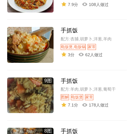
7.9分
108人做过
手抓饭
配方:杏脯,胡萝卜,洋葱,羊肉
电饭煲,电饭锅
家常
3分
62人做过
手抓饭
9图
配方:羊肉,胡萝卜,洋葱,葡萄干
图解
电饭煲
家常
7.1分
178人做过
手抓饭
8图