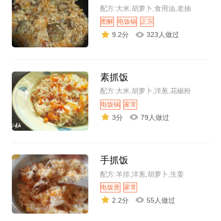
配方:大米,胡萝卜,食用油,老抽
图解
电饭锅
正宗
9.2分
323人做过
素抓饭
配方:大米,胡萝卜,洋葱,花椒粉
电饭锅
家常
3分
79人做过
手抓饭
配方:羊排,洋葱,胡萝卜,生姜
电饭煲
家常
2.2分
55人做过