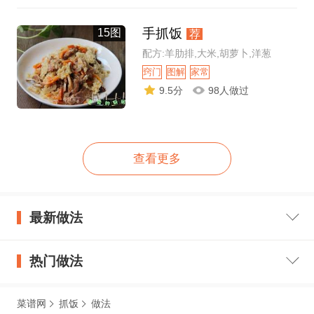
手抓饭
15图
荐
配方:羊肋排,大米,胡萝卜,洋葱
窍门
图解
家常
9.5分
98人做过
查看更多
最新做法
热门做法
菜谱网
抓饭
做法