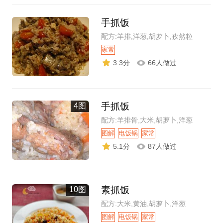
手抓饭
配方:羊排,洋葱,胡萝卜,孜然粒
家常
3.3分
66人做过
手抓饭
4图
配方:羊排骨,大米,胡萝卜,洋葱
图解
电饭锅
家常
5.1分
87人做过
素抓饭
10图
配方:大米,黄油,胡萝卜,洋葱
图解
电饭锅
家常