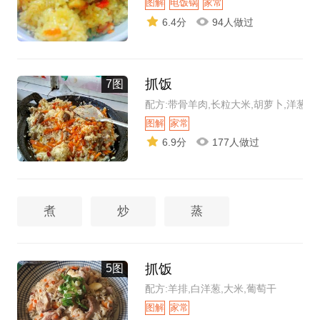
图解
电饭锅
家常
6.4分
94人做过
抓饭
7图
配方:带骨羊肉,长粒大米,胡萝卜,洋葱
图解
家常
6.9分
177人做过
煮
炒
蒸
抓饭
5图
配方:羊排,白洋葱,大米,葡萄干
图解
家常