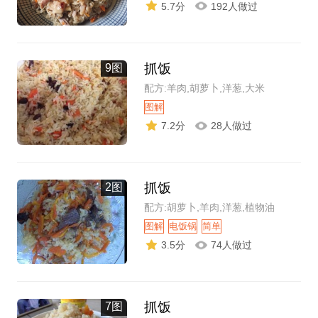
5.7分
192人做过
抓饭
9图
配方:羊肉,胡萝卜,洋葱,大米
图解
7.2分
28人做过
抓饭
2图
配方:胡萝卜,羊肉,洋葱,植物油
图解
电饭锅
简单
3.5分
74人做过
抓饭
7图