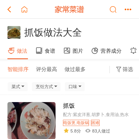
抓饭做法大全
做法
食谱
图片
营养成分
智能排序
评分最高
做过最多
筛选
菜式
烹饪方式
口味
抓饭
配方:紫皮洋葱,胡萝卜,食用油,热水
电饭煲,电饭锅
困难
5.8分
83人做过