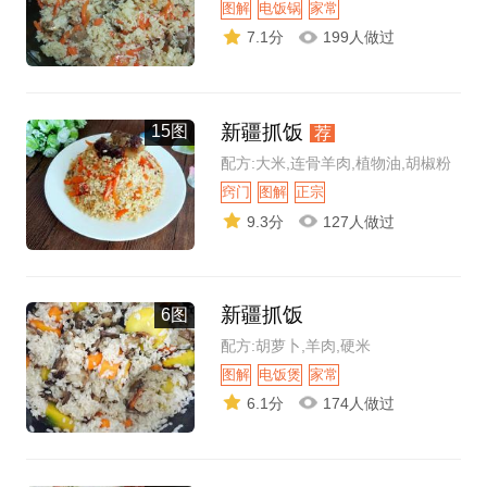
图解
电饭锅
家常
7.1分
199人做过
新疆抓饭
15图
荐
配方:大米,连骨羊肉,植物油,胡椒粉
窍门
图解
正宗
9.3分
127人做过
新疆抓饭
6图
配方:胡萝卜,羊肉,硬米
图解
电饭煲
家常
6.1分
174人做过