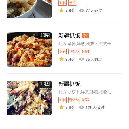
图解
家常
7.9分
77人做过
新疆抓饭
18图
荐
配方:羊排,洋葱,胡萝卜,葡萄干
图解
电饭锅
困难
9.4分
75人做过
新疆抓饭
10图
配方:胡萝卜,洋葱,冰糖,植物油
图解
电饭锅
家常
7.8分
128人做过