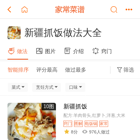
新疆抓饭做法大全
做法
图片
介绍
窍门
智能排序
评分最高
做过最多
筛选
菜式
烹饪方式
口味
新疆抓饭
10图
配方:羊肉骨头,红萝卜,洋葱,大米
窍门
图解
电饭锅
家常
8分
976人做过