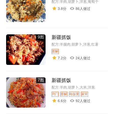
配方:羊肉,胡萝卜,洋葱,葡萄干
3.8分
86人做过
新疆抓饭
9图
配方:羊腿肉,胡萝卜,洋葱,红薯
图解
7.2分
24人做过
新疆抓饭
7图
配方:羊肉,胡萝卜,大米,洋葱
窍门
图解
电饭煲
家常
6.6分
92人做过