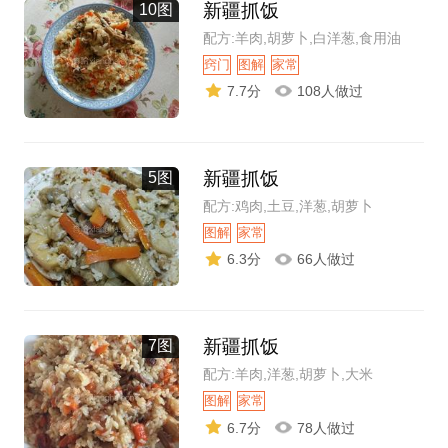
新疆抓饭
10图
配方:羊肉,胡萝卜,白洋葱,食用油
窍门
图解
家常
7.7分
108人做过
新疆抓饭
5图
配方:鸡肉,土豆,洋葱,胡萝卜
图解
家常
6.3分
66人做过
新疆抓饭
7图
配方:羊肉,洋葱,胡萝卜,大米
图解
家常
6.7分
78人做过