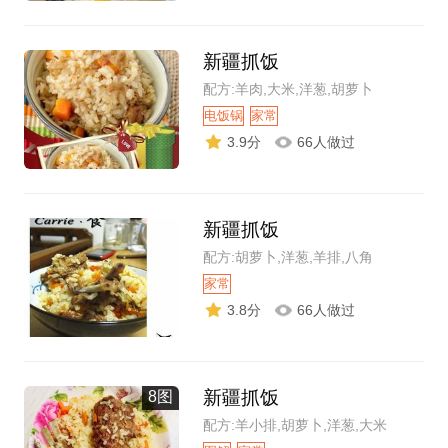
新疆抓饭
配方:羊肉,大米,洋葱,胡萝卜
电饭锅
家常
3.9分
66人做过
新疆抓饭
配方:胡萝卜,洋葱,羊排,八角
家常
3.8分
66人做过
新疆抓饭
8图
配方:羊小排,胡萝卜,洋葱,大米