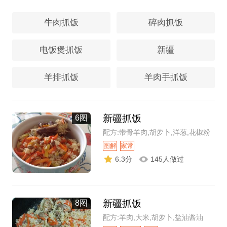
牛肉抓饭
碎肉抓饭
电饭煲抓饭
新疆
羊排抓饭
羊肉手抓饭
新疆抓饭
6图
配方:带骨羊肉,胡萝卜,洋葱,花椒粉
图解
家常
6.3分
145人做过
新疆抓饭
8图
配方:羊肉,大米,胡萝卜,盐油酱油