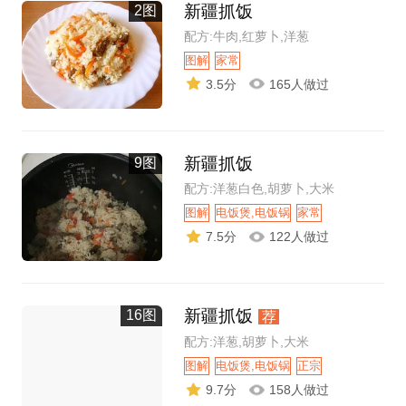
新疆抓饭
2图
配方:牛肉,红萝卜,洋葱
图解
家常
3.5分
165人做过
新疆抓饭
9图
配方:洋葱白色,胡萝卜,大米
图解
电饭煲,电饭锅
家常
7.5分
122人做过
新疆抓饭
16图
荐
配方:洋葱,胡萝卜,大米
图解
电饭煲,电饭锅
正宗
9.7分
158人做过