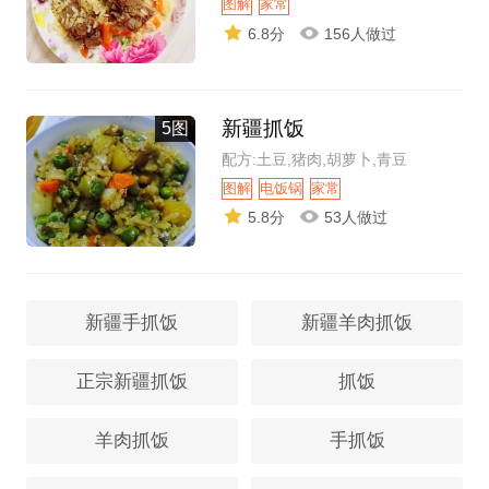
图解
家常
6.8分
156人做过
新疆抓饭
5图
配方:土豆,猪肉,胡萝卜,青豆
图解
电饭锅
家常
5.8分
53人做过
新疆手抓饭
新疆羊肉抓饭
正宗新疆抓饭
抓饭
羊肉抓饭
手抓饭