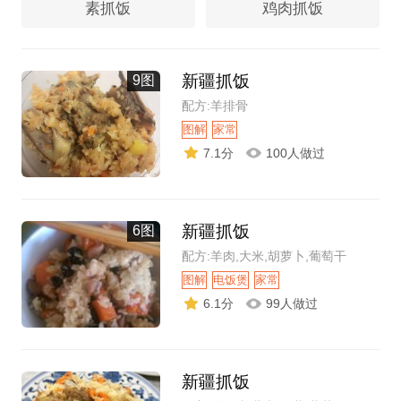
素抓饭
鸡肉抓饭
新疆抓饭
9图
配方:羊排骨
图解
家常
7.1分
100人做过
新疆抓饭
6图
配方:羊肉,大米,胡萝卜,葡萄干
图解
电饭煲
家常
6.1分
99人做过
新疆抓饭