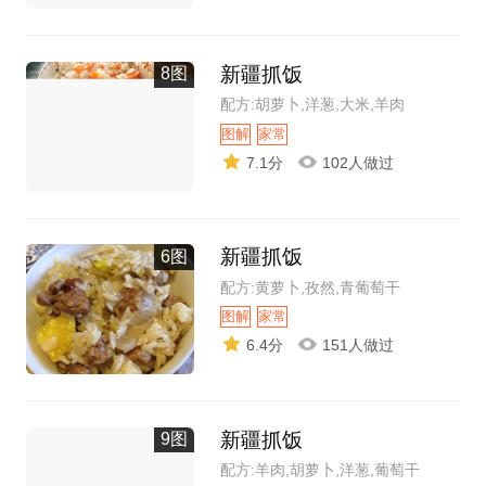
新疆抓饭
8图
配方:胡萝卜,洋葱,大米,羊肉
图解
家常
7.1分
102人做过
新疆抓饭
6图
配方:黄萝卜,孜然,青葡萄干
图解
家常
6.4分
151人做过
新疆抓饭
9图
配方:羊肉,胡萝卜,洋葱,葡萄干