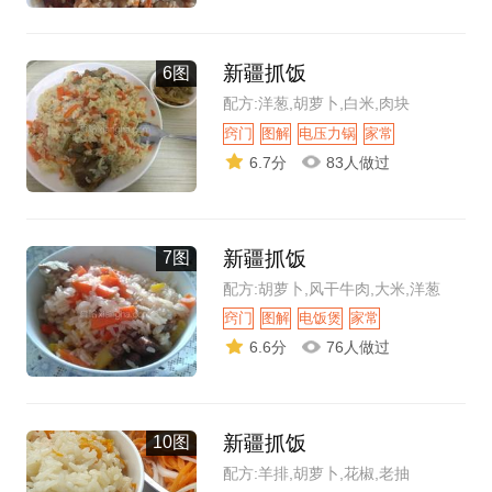
新疆抓饭
6图
配方:洋葱,胡萝卜,白米,肉块
窍门
图解
电压力锅
家常
6.7分
83人做过
新疆抓饭
7图
配方:胡萝卜,风干牛肉,大米,洋葱
窍门
图解
电饭煲
家常
6.6分
76人做过
新疆抓饭
10图
配方:羊排,胡萝卜,花椒,老抽