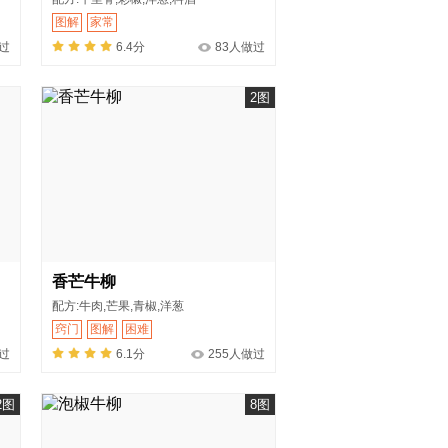
图解
家常
过
6.4分
83人做过
2图
香芒牛柳
配方:牛肉,芒果,青椒,洋葱
窍门
图解
困难
做过
6.1分
255人做过
2图
8图