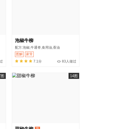
泡椒牛柳
配方:泡椒,牛通脊,食用油,香油
图解
家常
过
7.1分
83人做过
7图
14图
甜椒牛柳
荐