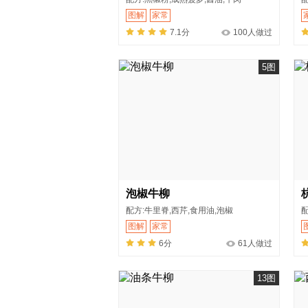
图解
家常
7.1分
100人做过
5图
泡椒牛柳
配方:牛里脊,西芹,食用油,泡椒
配
图解
家常
6分
61人做过
13图