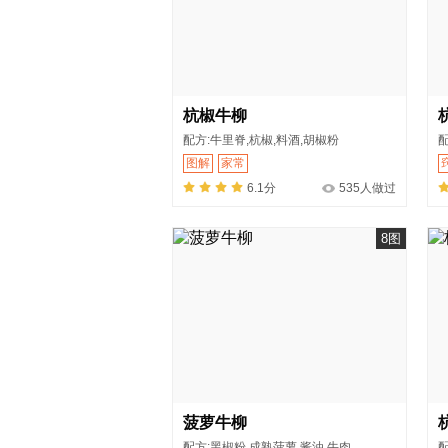
杭椒牛柳
配方:牛里脊,杭椒,料酒,胡椒粉
配
图解
家常
6.1分
535人做过
8图
菠萝牛柳
配方:黑椒粉,成熟菠萝,酱油,牛肉
配