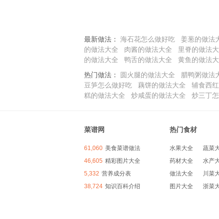
最新做法：
海石花怎么做好吃
姜葱的做法
的做法大全
肉酱的做法大全
里脊的做法大
的做法大全
鸭舌的做法大全
黄鱼的做法大
热门做法：
圆火腿的做法大全
腊鸭粥做法
豆笋怎么做好吃
藕饼的做法大全
辅食西红
糕的做法大全
炒咸蛋的做法大全
炒三丁怎
菜谱网
热门食材
61,060
美食菜谱做法
水果大全
蔬菜
46,605
精彩图片大全
药材大全
水产
5,332
营养成分表
做法大全
川菜
38,724
知识百科介绍
图片大全
浙菜