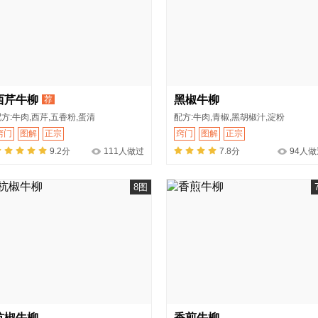
西芹牛柳
黑椒牛柳
荐
方:牛肉,西芹,五香粉,蛋清
配方:牛肉,青椒,黑胡椒汁,淀粉
窍门
图解
正宗
窍门
图解
正宗
9.2分
111人做过
7.8分
94人做
8图
杭椒牛柳
香煎牛柳