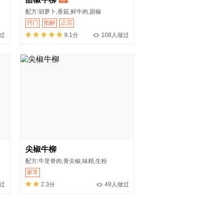
配方:胡萝卜,香菇,鲜牛肉,甜椒
窍门
图解
正宗
过
9.1分
108人做过
尖椒牛柳
配方:牛里脊肉,青尖椒,味精,生粉
家常
过
2.3分
49人做过