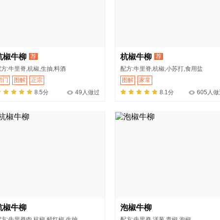
杭椒牛柳
杭椒牛柳
荐
荐
方:牛里脊,杭椒,生抽,料酒
配方:牛里脊,杭椒,小苏打,食用盐
窍门
图解
正宗
图解
家常
8.5分
49人做过
8.1分
605人
杭椒牛柳
泡椒牛柳
方:牛里脊肉,杭椒,鲜红椒,生抽
配方:牛里脊,洋葱,青椒,泡椒