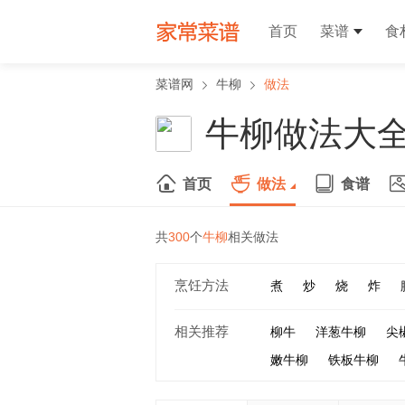
首页
菜谱
食
菜谱网
牛柳
做法
牛柳做法大
首页
做法
食谱
共
300
个
牛柳
相关做法
烹饪方法
煮
炒
烧
炸
相关推荐
柳牛
洋葱牛柳
尖
嫩牛柳
铁板牛柳