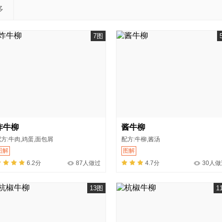
多
7图
炸牛柳
酱牛柳
方:牛肉,鸡蛋,面包屑
配方:牛柳,酱汤
图解
图解
6.2分
87人做过
4.7分
30人做
13图
1