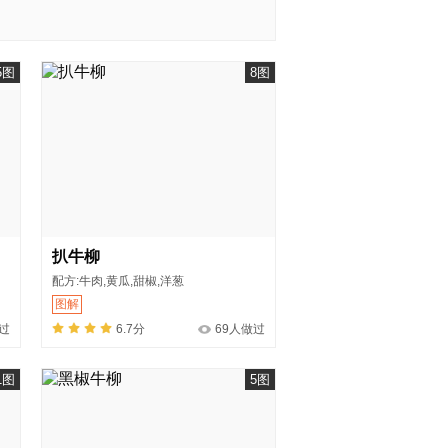
5图
8图
扒牛柳
配方:牛肉,黄瓜,甜椒,洋葱
图解
过
6.7分
69人做过
1图
5图