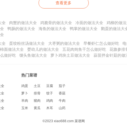
查看更多
大全
肉蟹的做法大全
鸡脆骨的做法大全
冷面的做法大全
鸡柳的做法
全
鸭肠的做法大全
海鱼的做法大全
鸭掌的做法大全
鹅蛋的做法大
全
大全
蛋饺粉丝汤做法大全
大枣粥的做法大全
早餐虾仁怎么做好吃
电
柿面做法大全
婴幼儿的做法大全
五花肉炖鱼干怎么做好吃
花旗参排
么做好吃
馒头鱼做法大全
萝卜鸡块土豆做法大全
蒜苗拌金针菇的做
热门菜谱
大全
鸡蛋
土豆
豆腐
茄子
大全
萝卜
排骨
饺子
香菇
大全
羊肉
猪肉
鸡肉
牛肉
大全
玉米
黄瓜
木耳
山药
©2023 xiao688.com 菜谱网