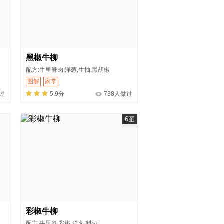
黑椒牛柳
配方:牛里脊肉,洋葱,生抽,黑胡椒
图解
家常
做过
5.9分
738人做过
6图
彩椒牛柳
配方:牛里脊,彩椒,洋葱,料酒