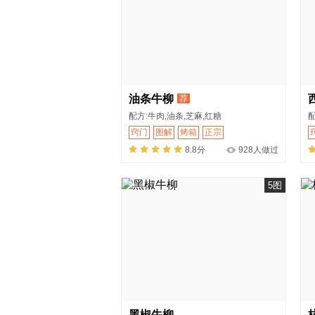
油条牛柳
荐
配方:牛肉,油条,芝麻,红糖
配
窍门
图解
烤箱
正宗
8.8分
928人做过
5图
黑椒牛柳