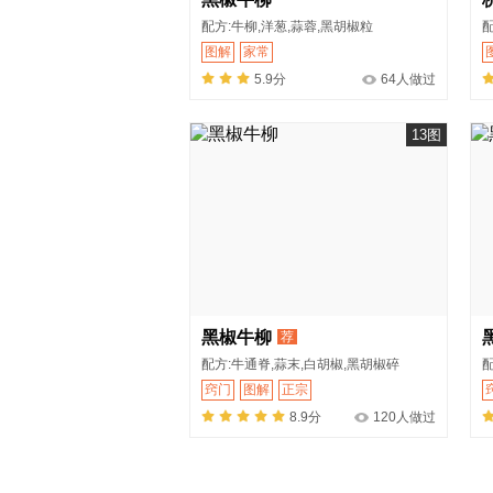
配方:牛柳,洋葱,蒜蓉,黑胡椒粒
配
图解
家常
5.9分
64人做过
13图
黑椒牛柳
荐
配方:牛通脊,蒜末,白胡椒,黑胡椒碎
配
窍门
图解
正宗
8.9分
120人做过