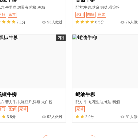
方:牛里脊,鸡蛋液,杭椒,鸡精
配方:牛肉,芝麻,椒盐,湿淀粉
图解
家常
窍门
图解
家常
7.1分
93人做过
6.5分
76人做
2图
黑椒牛柳
蚝油牛柳
方:菲力牛排,豌豆片,洋葱,太白粉
配方:牛肉,花生油,蚝油,料酒
窍门
图解
家常
家常
3.8分
92人做过
2.9分
51人做