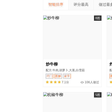
智能排序
评分最高
做过最
8图
炒牛柳
配方:牛肉,胡萝卜,大葱,白雪菇
配
窍门
图解
家常
7.1分
106人做过
5图