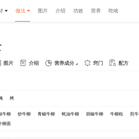
材
做法
图片
介绍
功效
营养
吃啥
全
图片
介绍
营养成分
窍门
配方
腌
烤
椒牛柳
炒牛柳
青椒牛柳
蚝油牛柳
胡椒牛柳
牛柳粒
煎牛
牛柳面