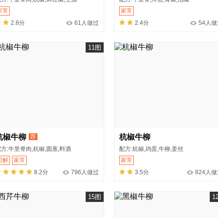
家常
家常
2.8分
61人做过
2.4分
54人做
11图
杭椒牛柳
杭椒牛柳
荐
方:牛里脊肉,杭椒,圆葱,料酒
配方:杭椒,鸡蛋,牛柳,姜丝
图解
家常
家常
8.2分
796人做过
3.5分
824人
15图
1