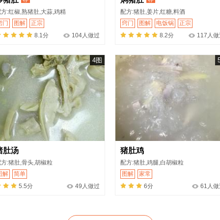
方:红椒,熟猪肚,大蒜,鸡精
配方:猪肚,姜片,红糖,料酒
窍门
图解
正宗
窍门
图解
电饭锅
正宗
8.1分
104人做过
8.2分
117人
4图
猪肚汤
猪肚鸡
方:猪肚,骨头,胡椒粒
配方:猪肚,鸡腿,白胡椒粒
图解
简单
图解
家常
5.5分
49人做过
6分
61人做