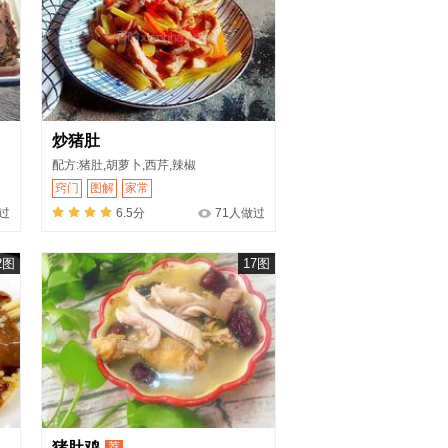
炒猪肚
配方:猪肚,胡萝卜,西芹,辣椒
窍门
图解
家常
做过
6.5分
71人做过
2图
17图
猪肚鸡
荐