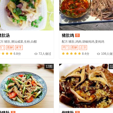
猪肚汤
猪肚鸡
荐
方:猪肚,潮汕咸菜,生粉,白醋
配方:猪肚,鸡肉,胡椒炖鸡,姜炖鸡
窍门
图解
家常
窍门
图解
正宗
6.8分
72人做过
8.4分
106人
12图
1
炒猪肚
焖猪肚
荐
荐