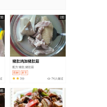
7图
2图
猪肚鸡加猪肚菇
配方:猪肚,猪肚菇
图解
家常
做过
3分
74人做过
3图