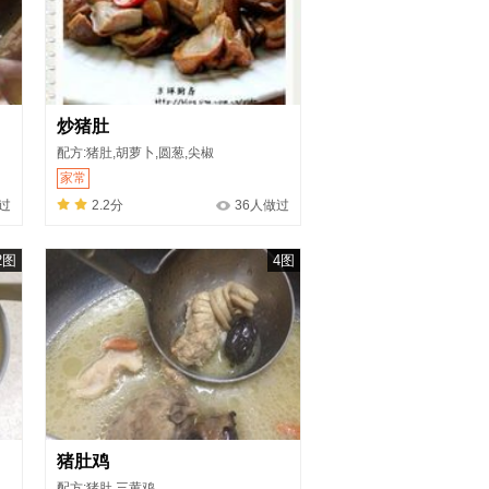
炒猪肚
配方:猪肚,胡萝卜,圆葱,尖椒
家常
做过
2.2分
36人做过
2图
4图
猪肚鸡
配方:猪肚,三黄鸡