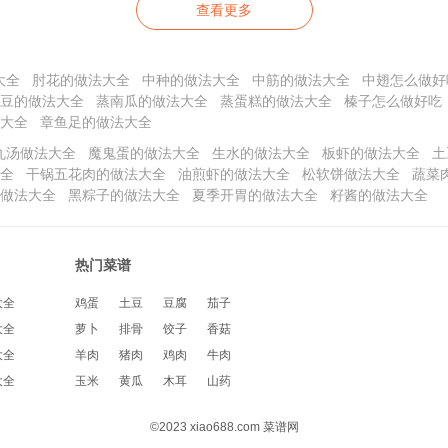
查看更多
大全
肘花的做法大全
中种的做法大全
中筋的做法大全
中翅怎么做好
豆的做法大全
蒸南瓜的做法大全
蒸蛋糕的做法大全
榛子怎么做好吃
大全
章鱼足的做法大全
丸汤做法大全
魔鬼蛋的做法大全
生水的做法大全
板虾的做法大全
土
全
干锅五花肉的做法大全
油煎虾的做法大全
松软饼做法大全
蔬菜
做法大全
黑粽子的做法大全
夏季开胃的做法大全
籽酱的做法大全
热门菜谱
大全
鸡蛋
土豆
豆腐
茄子
大全
萝卜
排骨
饺子
香菇
大全
羊肉
猪肉
鸡肉
牛肉
大全
玉米
黄瓜
木耳
山药
©2023 xiao688.com 菜谱网