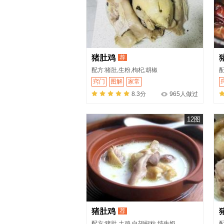
猪肚鸡
荐
配方:猪肚,生粉,枸杞,胡椒
配
窍门
图解
家常
8.3分
965人做过
12图
猪肚鸡
荐
配方:猪肚,土鸡,白胡椒粒,纯牛奶
配