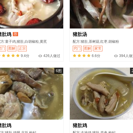
猪肚鸡
猪肚汤
荐
方:童子鸡,猪肚,白胡椒粒,黄芪
配方:猪肚,茶树菇,红枣,胡椒粉
窍门
图解
正宗
窍门
图解
家常
9.4分
426人做过
6.6分
394人
6图
猪肚鸡
猪肚鸡
方:猪肚,鸡腿,北圻,枸杞
配方:走地鸡,猪肚,党参,枸杞