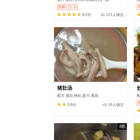
图解
正宗
8.5分
121人做过
猪肚汤
配方:猪肚,枸杞,姜片,葱段
配
3.9分
16人做过
4图