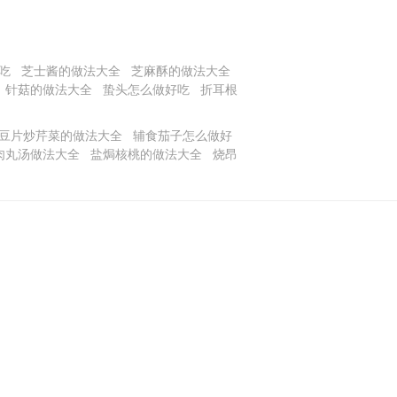
吃
芝士酱的做法大全
芝麻酥的做法大全
针菇的做法大全
蛰头怎么做好吃
折耳根
豆片炒芹菜的做法大全
辅食茄子怎么做好
肉丸汤做法大全
盐焗核桃的做法大全
烧昂