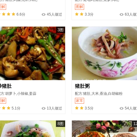
图解
图解
6.6分
45人做过
3.3分
63人做
3图
炒猪肚
猪肚粥
方:胡萝卜,小辣椒,姜蒜
配方:猪肚,大米,香油,白胡椒粉
图解
家常
5.1分
13人做过
3.5分
54人做
8图
1