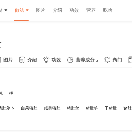
材
做法
图片
介绍
功效
营养
吃啥
全
图片
介绍
功效
营养成分
窍门
腌
拌
猪肚萝卜
白果猪肚
咸菜猪肚
猪肚丝
猪肚笋
干猪肚
猪肚