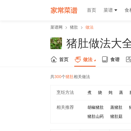
首页
菜谱
食
菜谱网
猪肚
做法
猪肚做法大
首页
做法
食谱
共
300
个
猪肚
相关做法
烹饪方法
煮
烧
炖
蒸
相关推荐
胡椒猪肚
蒸猪肚
猪肚山药
猪肚菇