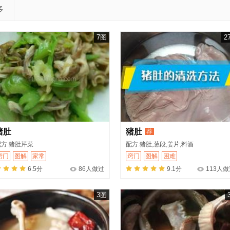
多
7图
2
猪肚
猪肚
荐
配方:猪肚芹菜
配方:猪肚,葱段,姜片,料酒
窍门
图解
家常
窍门
图解
困难
6.5分
86人做过
9.1分
113人
3图