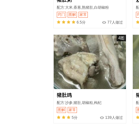
配方:大米,香葱,熟猪肚,白胡椒粉
配
窍门
图解
家常
6.5分
77人做过
4图
猪肚鸡
配方:沙参,猪肚,胡椒粒,枸杞
配
图解
家常
5分
139人做过