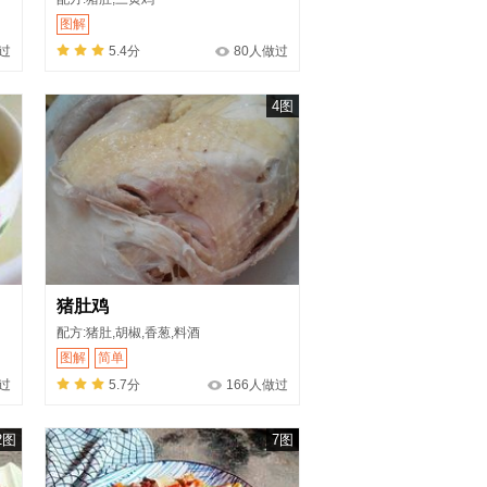
图解
过
5.4分
80人做过
4图
猪肚鸡
配方:猪肚,胡椒,香葱,料酒
图解
简单
过
5.7分
166人做过
2图
7图