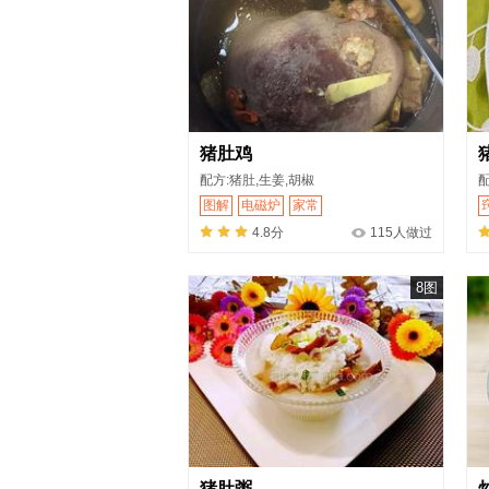
猪肚鸡
配方:猪肚,生姜,胡椒
配
图解
电磁炉
家常
4.8分
115人做过
8图
猪肚粥