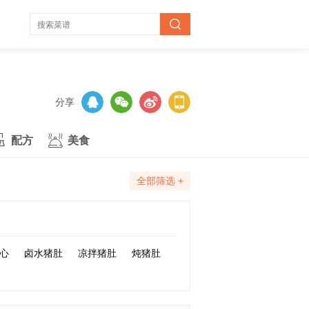
分享
配方
美食
全部筛选 +
心
卤水猪肚
凉拌猪肚
炖猪肚