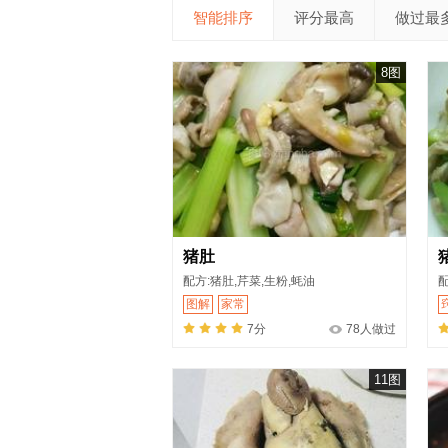
智能排序
评分最高
做过最
8图
猪肚
配方:猪肚,芹菜,生粉,蚝油
图解
家常
7分
78人做过
11图