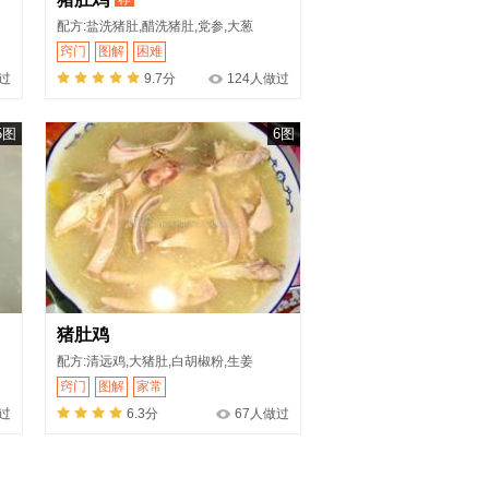
配方:盐洗猪肚,醋洗猪肚,党参,大葱
窍门
图解
困难
做过
9.7分
124人做过
5图
6图
猪肚鸡
配方:清远鸡,大猪肚,白胡椒粉,生姜
窍门
图解
家常
过
6.3分
67人做过