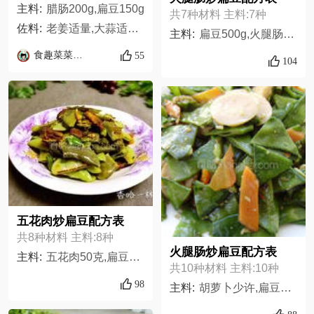
主料:
腊肠200g,扁豆150g
共7种材料 主料:7种
佐料:
老姜适量,大蒜适量,葱适量,红辣椒50g,盐适量
主料:
扁豆500g,火腿肠120g,盐适量,油适量,鸡精适量,五香粉适量,味极鲜适量,
食趣菜菜屋的屋
55
104
五花肉炒扁豆配方表
共8种材料 主料:8种
火腿肠炒扁豆配方表
主料:
五花肉50克,扁豆400克,老姜适量,青椒2个,大蒜适量,味精适量,食用油少许,盐适量
共10种材料 主料:10种
98
主料:
胡萝卜少许,扁豆300克,火腿肠1根,生抽5克,五香粉2克,精盐3克,葱3克,味精3克,姜3克,色拉油25克,