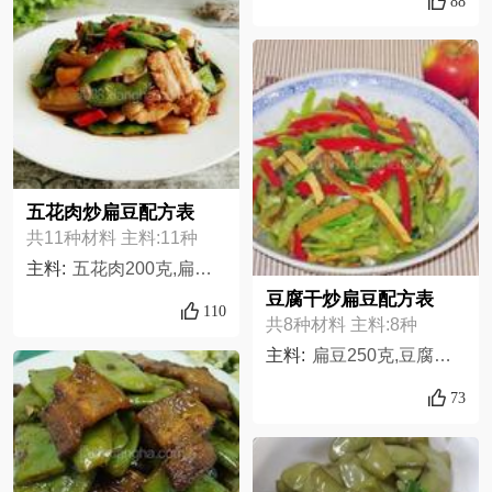
88
五花肉炒扁豆配方表
共11种材料 主料:11种
主料:
五花肉200克,扁豆200克,红椒一个,葱少许,姜少许,大蒜四瓣,盐少许,油适量,鸡精少许,老抽少许,十三香少许
豆腐干炒扁豆配方表
110
共8种材料 主料:8种
主料:
扁豆250克,豆腐干150克,盐2克,油20克,香葱50克,红尖椒1根,青尖椒1根,酱油8毫升,
73