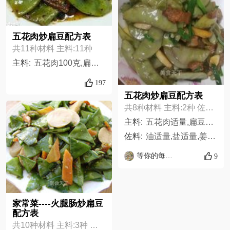
五花肉炒扁豆配方表
共11种材料 主料:11种
主料:
五花肉100克,扁豆适量,盐适量,食用油适量,味精适量,白糖适量,酱油适量,料酒适量,姜适量,蒜适量,豆豉适量
197
五花肉炒扁豆配方表
共8种材料 主料:2种 佐料:6种
主料:
五花肉适量,扁豆适量,
佐料:
油适量,盐适量,姜适量,老抽适量,葱花适量,蒜适量
等你的每一餐
9
家常菜----火腿肠炒扁豆
配方表
共10种材料 主料:3种 佐料:7种