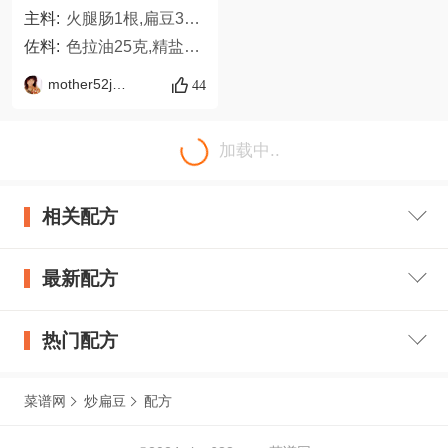
主料:
火腿肠1根,扁豆300克,胡萝卜适量
佐料:
色拉油25克,精盐3克,生抽5克,五香粉2克,味精3克,葱末3克,姜末3克
mother52julina
44
加载中..
相关配方
最新配方
热门配方
菜谱网
炒扁豆
配方