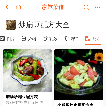
炒扁豆配方大全
图片
介绍
功效
窍门
配方
腊肠炒扁豆配方表
共7种材料 主料:2种 佐料:5种
火腿肠炒扁豆配方表