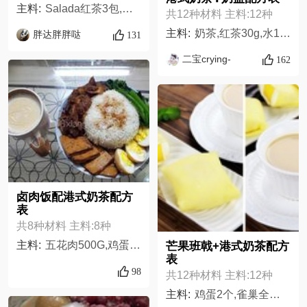
主料:
Salada红茶3包,立顿红茶碎一汤匙,锡兰红茶叶碎15g,锡兰红茶粗茶叶7g,水650ml,淡奶3-4汤匙
共12种材料 主料:12种
主料:
奶茶,红茶30g,水1110g,糖74g,黑白淡奶1罐,奶盖,淡奶油200g,糖30g,牛奶60g,盐2g,装饰,可可粉适量,
胖达胖胖哒
131
二宝crying-
162
卤肉饭配港式奶茶配方
表
共8种材料 主料:8种
主料:
五花肉500G,鸡蛋4个,豆干500G,洋葱半个,老抽两勺,生抽两勺,冰糖7粒,姜拇指大小
芒果班戟+港式奶茶配方
表
98
共12种材料 主料:12种
主料:
鸡蛋2个,雀巢全脂牛奶180克,低筋面粉55克,糖粉20克,黄油10克,雀巢淡奶油250ml,芒果1个,糖粉22克,水480克,三花全脂淡奶150克,红茶茶包4个（8克茶叶）,糖20克,