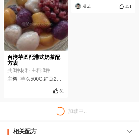
君之
151
台湾芋圆配港式奶茶配
方表
共8种材料 主料:8种
主料:
芋头500G,红豆250G,紫薯500G,地瓜500G,冰糖适量,红茶5g,黑白淡奶200ML,木薯粉适量
81
加载中..
相关配方