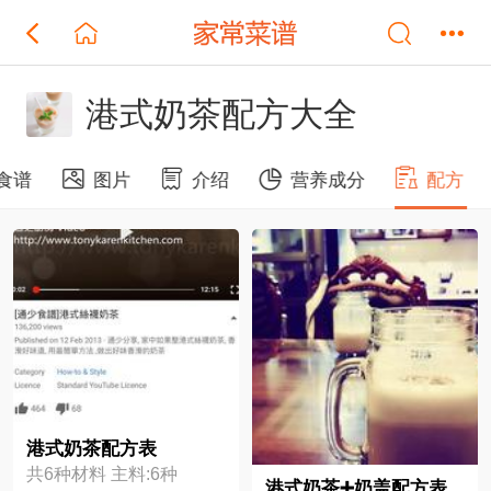
港式奶茶配方大全
食谱
图片
介绍
营养成分
配方
港式奶茶配方表
共6种材料 主料:6种
港式奶茶➕奶盖配方表