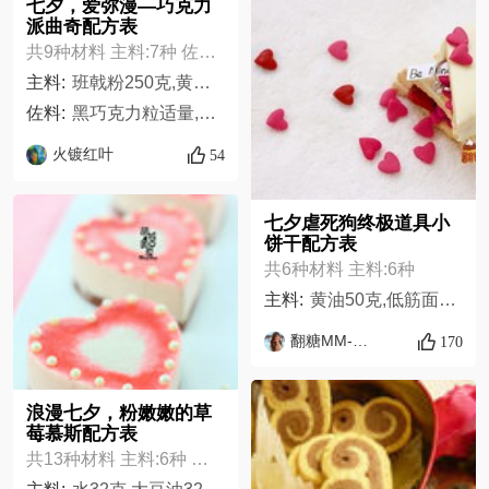
七夕，爱弥漫—巧克力
派曲奇配方表
共9种材料 主料:7种 佐料:2种
主料:
班戟粉250克,黄油90克,盐1克,糖30克,泡打粉1克,冷水3大匙,蛋液30克
佐料:
黑巧克力粒适量,表面蛋液适量
火镀红叶
54
七夕虐死狗终极道具小
饼干配方表
共6种材料 主料:6种
主料:
黄油50克,低筋面粉115克,糖粉50克,鸡蛋40克,白巧克力100克,桃心装饰糖适量,
翻糖MM-白之猫猫
170
浪漫七夕，粉嫩嫩的草
莓慕斯配方表
共13种材料 主料:6种 佐料:7种