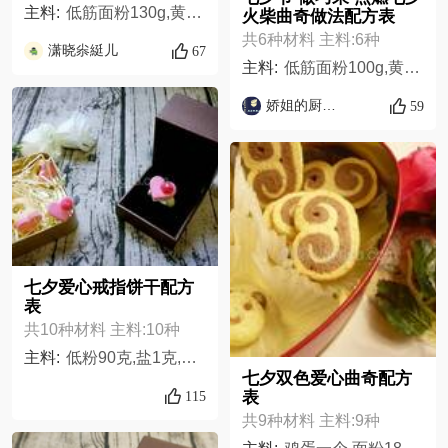
主料:
低筋面粉130g,黄油120g,蛋黄1只,糖50g,盐1g（一小撮）,红曲粉适量
火柴曲奇做法配方表
共6种材料 主料:6种
潇晓尜綎儿
67
主料:
低筋面粉100g,黄油50g,糖粉30g,鸡蛋1个,香草精几滴,巧克力1块,
娇姐的厨房v5
59
七夕爱心戒指饼干配方
表
共10种材料 主料:10种
主料:
低粉90克,盐1克,黄油40克,细砂糖30克,鸡蛋3分之一个,红色干佩斯少许,亮珠数个,粉色素少许,巧克力少许,翻糖膏适量
七夕双色爱心曲奇配方
表
115
共9种材料 主料:9种