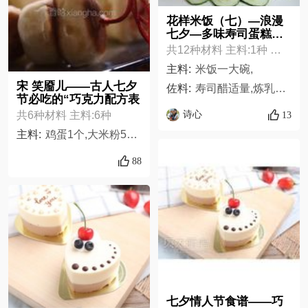
花样米饭（七）—浪漫
七夕—多味寿司蛋糕配
方表
共12种材料 主料:1种 佐料:11种
主料:
米饭一大碗,
宋 笑靥儿——古人七夕
佐料:
寿司醋适量,炼乳适量,盐少许,鸡蛋2个,黄瓜少许,胡萝卜丁少许,豆角米少许,海苔一小袋,葡萄干少许,红枣少许,西瓜几小片
节必吃的“巧克力配方表
诗心
13
共6种材料 主料:6种
主料:
鸡蛋1个,大米粉500克,酵母粉3克,白糖30克,花生油30克,牛奶250克
88
七夕情人节食谱——巧