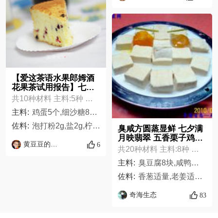
【爱这茶语水果郎姆酒
花果茶试用报告】七夕
品尝茶与水果味的戚风
共10种材料 主料:5种 佐料:5种
蛋糕配方表
主料:
鸡蛋5个,细沙糖80g,色拉油60g,牛奶60g,低筋面粉100g
佐料:
泡打粉2g,盐2g,柠檬汁几滴,香草精几滴,水果郎姆酒5g
臭咸方圆蒸显鲜 七夕满
月映翡翠 五香栗子鸡翅
黄豆豆的一家
6
煲 “免火再煮一锅焖”配
共20种材料 主料:8种 佐料:12种
方表
主料:
臭豆腐8块,咸鸭蛋2只,鹌鹑蛋7只,鸡蛋1只,肉末适量,黄瓜1根,鸡中翅5只,栗子10只,
佐料:
香葱适量,老姜适量,食盐适量,味精适量,白砂糖适量,老抽适量,六月鲜适量,料酒适量,五香粉适量,橄榄油适量,洋葱适量,淀粉适量
奇海生态
83