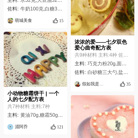
主料:
水32克,大豆油32克,白糖60克,鸡蛋5个,低筋面粉60克,可可粉10克
佐料:
牛奶100克,白糖30克,吉利丁片10克,朗姆酒2克,柠檬汁10克,草莓果酱250克,淡奶油250克
萌城美食
15
浓浓的爱——七夕双色
爱心曲奇配方表
共9种材料 主料:4种 佐料:5种
主料:
巧克力粉20g,面粉180g,黄油100g,鸡蛋一个,
佐料:
白砂糖三大勺,盐少许,炼奶少许,绿茶粉5g,奶粉少许
假如我是贾如
35
小动物糖霜饼干 | 一个
人的七夕配方表
共7种材料 主料:7种
主料:
黄油70g,糖霜50g,面粉140g,鸡蛋25g,各种食用色素一点点,糖霜适量,柠檬水适量
湄阿乔
121