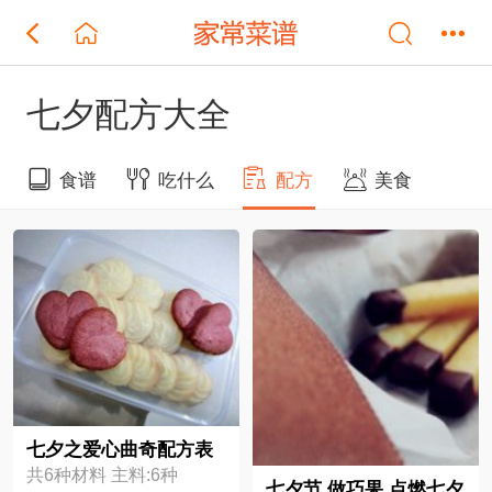
七夕配方大全
食谱
吃什么
配方
美食
七夕之爱心曲奇配方表
共6种材料 主料:6种
七夕节 做巧果 点燃七夕