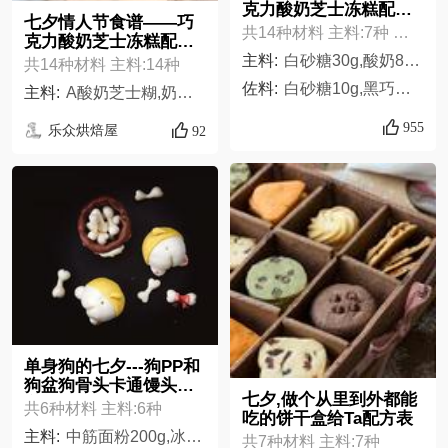
克力酸奶芝士冻糕配方
七夕情人节食谱——巧
表
共14种材料 主料:7种 佐料:7种
克力酸奶芝士冻糕配方
表
主料:
白砂糖30g,酸奶80g,淡奶油100g,牛奶30g,A酸奶芝士糊,奶油芝士125g,吉利丁粉6g,
共14种材料 主料:14种
佐料:
白砂糖10g,黑巧克力60g,淡奶油100g,牛奶15g,B巧克力芝士糊,奶油芝士125g,吉利丁粉3g
主料:
A酸奶芝士糊,奶油芝士125g,白砂糖30g,酸奶80g,吉利丁粉6g,牛奶30g,淡奶油100g,B巧克力芝士糊,奶油芝士125g,白砂糖10g,黑巧克力60g,吉利丁粉3g,牛奶15g,淡奶油100g
955
乐众烘焙屋
92
单身狗的七夕---狗PP和
狗盆狗骨头卡通馒头配
七夕,做个从里到外都能
方表
共6种材料 主料:6种
吃的饼干盒给Ta配方表
主料:
中筋面粉200g,冰牛奶110,玉米油植物油都行6g,细砂糖6g,酵母2.g,南瓜粉可可粉红曲粉适量
共7种材料 主料:7种