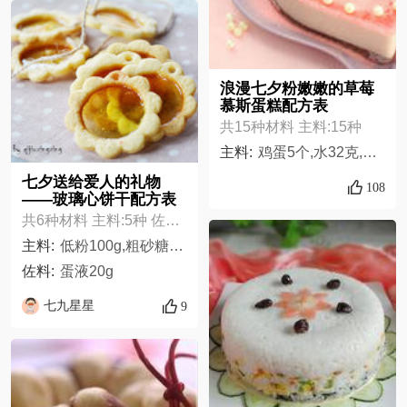
浪漫七夕粉嫩嫩的草莓
慕斯蛋糕配方表
共15种材料 主料:15种
主料:
鸡蛋5个,水32克,低筋面粉60克,可可粉10克,白糖60克,大豆油32克,淡奶油250克,草莓粉适量,草莓果酱250克,糖珠适量,白糖30克,牛奶100克,朗姆酒2克,吉利丁片10克,柠檬酒2克,
七夕送给爱人的礼物
108
——玻璃心饼干配方表
共6种材料 主料:5种 佐料:1种
主料:
低粉100g,粗砂糖25g,盐1g,泡打粉1g,黄油40g
佐料:
蛋液20g
七九星星
9