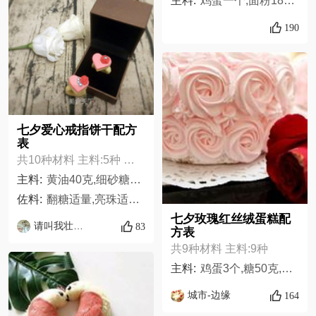
主料:
鸡蛋一个,面粉180g,巧克力粉20g,黄油100g,盐少许,白砂糖三大勺,绿茶粉5g,奶粉少许,炼奶少许,
190
七夕爱心戒指饼干配方
表
共10种材料 主料:5种 佐料:5种
主料:
黄油40克,细砂糖30克,盐1克,低粉90克,鸡蛋3分之一
佐料:
翻糖适量,亮珠适量,色素少许,巧克力少许,干佩斯少许
七夕玫瑰红丝绒蛋糕配
请叫我壮壮妈
83
方表
共9种材料 主料:9种
主料:
鸡蛋3个,糖50克,低粉65克,玉米淀粉15克,体态咖啡牛奶65克可可粉,可可粉25-30克,黑巧克力20克,红曲粉10克,柠檬汁塔塔粉盐适量,
城市-边缘
164