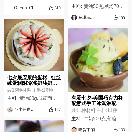
主料:
黄油50克,糖粉70克,低筋面粉240克,可可粉10克,水30克,蜂蜜35克,鸡蛋25克,
Queen_Chow
619
马琳malin
199
七夕最应景的蛋糕--红丝
绒蛋糕附冷冻奶油奶酪
保存的小窍门配方表
共16种材料 主料:16种
有爱七夕-美国巧克力杯
主料:
黄油68g,低筋面粉140g,可可粉10g,红曲粉10g,泡打粉2g,白砂糖100g,鸡蛋75g,盐1/4勺,水22g,酪奶可用一半牛奶一半酸奶代替105g,小苏打少许我没加,白醋少许,kiri奶油奶酪200g,黄油35g,鲜奶油80g,糖粉35g
配意式手工冰淇淋配方
表
小小辅食日记
177
共11种材料 主料:11种
主料:
牛奶200克,葡糖干150克,巧克力一大块,柠檬半个,淡奶油250毫升,哈密瓜300克,维生素菊粉10克,白糖40克,铝箔纸一块,小气球10个,蛋黄3个,
吃货中的佼佼者
133