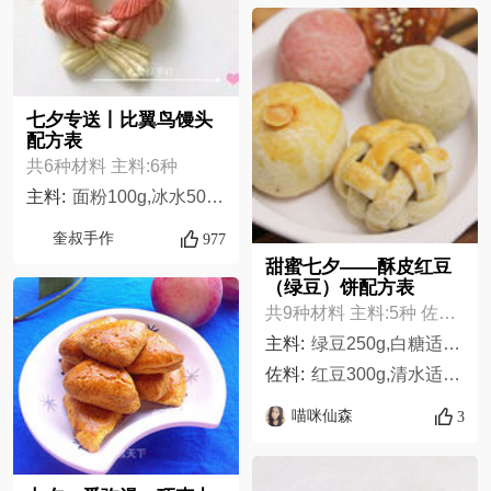
七夕专送丨比翼鸟馒头
配方表
共6种材料 主料:6种
主料:
面粉100g,冰水50g,干酵母.g,红曲粉适量,竹炭粉适量,椰子油1g
奎叔手作
977
甜蜜七夕——酥皮红豆
（绿豆）饼配方表
共9种材料 主料:5种 佐料:4种
主料:
绿豆250g,白糖适量,普通面粉400g+300g,玉米油87g+150g,沸水228g,
佐料:
红豆300g,清水适量,麦芽糖26g,盐少许
喵咪仙森
3