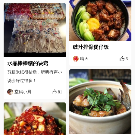
豉汁排骨煲仔饭
晴天
6
水晶棒棒糖的诀窍
剪糯米纸很枯燥，听听有声小
说会好过得多！
堂妈小厨
81