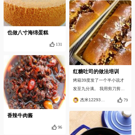
了哦。
也做八寸海绵蛋糕
131
红糖吐司的做法培训
烤箱39度发了一个半小说才
发至九分满。 我用剪刀剪
的，其实刀划应该更好！
杰米12293927
79
香辣牛肉酱
96