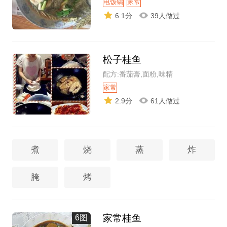
电饭锅
家常
6.1分
39人做过
松子桂鱼
配方:番茄膏,面粉,味精
家常
2.9分
61人做过
煮
烧
蒸
炸
腌
烤
家常桂鱼
6图