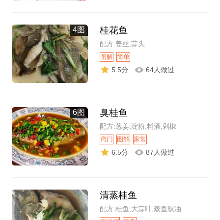
桂花鱼
4图
配方:姜丝,蒜头
图解
简单
5.5分
64人做过
臭桂鱼
6图
配方:葱姜,淀粉,料酒,剁椒
窍门
图解
家常
6.5分
87人做过
清蒸桂鱼
配方:桂鱼,大蒜叶,蒸鱼豉油