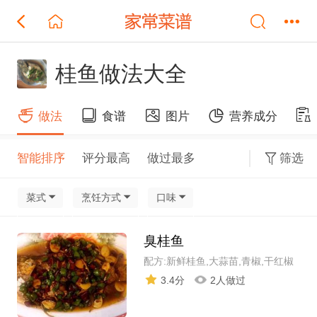
桂鱼做法大全
做法
食谱
图片
营养成分
智能排序
评分最高
做过最多
筛选
菜式
烹饪方式
口味
臭桂鱼
配方:新鲜桂鱼,大蒜苗,青椒,干红椒
3.4分
2人做过