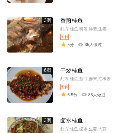
香煎桂鱼
3图
配方:桂鱼,料酒,洋葱,生姜
图解
5分
35人做过
干烧桂鱼
6图
配方:桂鱼,葱白,姜末,红椒酱
图解
6.5分
88人做过
卤水桂鱼
3图
配方:桂鱼,卤水,生姜,大蒜