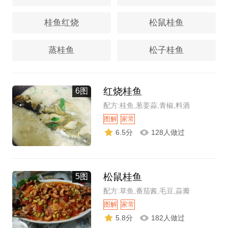
桂鱼红烧
松鼠桂鱼
蒸桂鱼
松子桂鱼
红烧桂鱼
6图
配方:桂鱼,葱姜蒜,青椒,料酒
图解
家常
6.5分
128人做过
松鼠桂鱼
5图
配方:草鱼,番茄酱,毛豆,蒜瓣
图解
家常
5.8分
182人做过