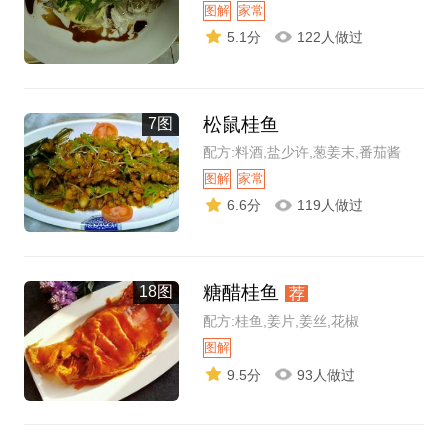
图解
家常
5.1分
122人做过
松鼠桂鱼
7图
配方:料酒,盐少许,葱姜末,番茄酱
图解
家常
6.6分
119人做过
糖醋桂鱼
18图
荐
配方:桂鱼,姜片,姜丝,花椒
图解
9.5分
93人做过