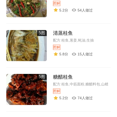
图解
5.2分
54人做过
清蒸桂鱼
5图
配方:桂鱼,葱姜,蚝油,生抽
图解
5.8分
15人做过
糖醋桂鱼
5图
配方:桂鱼,中筋面粉,糖醋料包,山楂
图解
5.2分
74人做过