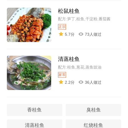
松鼠桂鱼
配方:笋丁,桂鱼,干淀粉,番茄酱
正宗
5.7分
73人做过
清蒸桂鱼
配方:桂鱼,葱花,蒸鱼豉油
家常
2.2分
36人做过
香桂鱼
臭桂鱼
清蒸桂鱼
红烧桂鱼