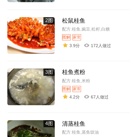
松鼠桂鱼
2图
配方:桂鱼,豌豆,松籽,白糖
图解
家常
3.9分
172人做过
桂鱼煮粉
3图
配方:桂鱼,米粉
图解
家常
4.2分
67人做过
清蒸桂鱼
4图
配方:桂鱼,蒸鱼豉油