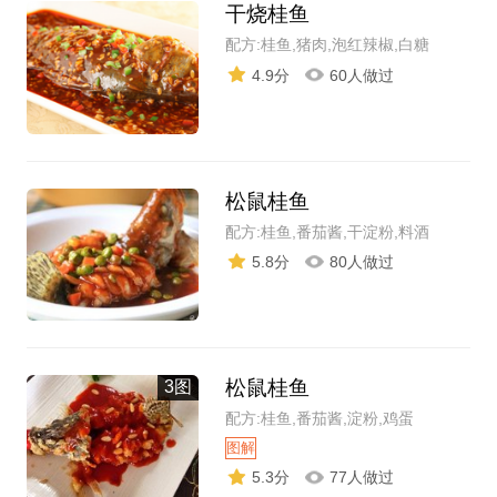
干烧桂鱼
配方:桂鱼,猪肉,泡红辣椒,白糖
4.9分
60人做过
松鼠桂鱼
配方:桂鱼,番茄酱,干淀粉,料酒
5.8分
80人做过
松鼠桂鱼
3图
配方:桂鱼,番茄酱,淀粉,鸡蛋
图解
5.3分
77人做过