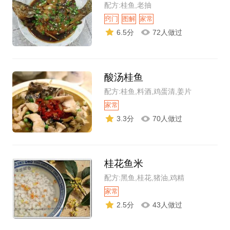
配方:桂鱼,老抽
窍门
图解
家常
6.5分
72人做过
酸汤桂鱼
配方:桂鱼,料酒,鸡蛋清,姜片
家常
3.3分
70人做过
桂花鱼米
配方:黑鱼,桂花,猪油,鸡精
家常
2.5分
43人做过