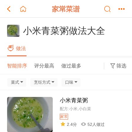
小米青菜粥做法大全
做法
智能排序
评分最高
做过最多
筛选
菜式
烹饪方式
口味
小米青菜粥
配方:小米,小白菜
家常
2.4分
52人做过