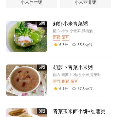
小米养生粥
小米营养粥
鲜虾小米青菜粥
6图
配方:小米,小青菜,橄榄油
图解
家常
6.3分
85人做过
胡萝卜青菜小米粥
6图
配方:胡萝卜,枸杞,小米,青菜叶
窍门
图解
家常
6.1分
57人做过
青菜玉米面小饼+红薯粥
8图