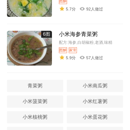
图解
5.7分
92人做过
小米海参青菜粥
6图
配方:海参,白胡椒粉,老酒,味精
图解
家常
5.9分
57人做过
青菜粥
小米南瓜粥
小米菠菜粥
小米红薯粥
小米核桃粥
小米蛋花粥