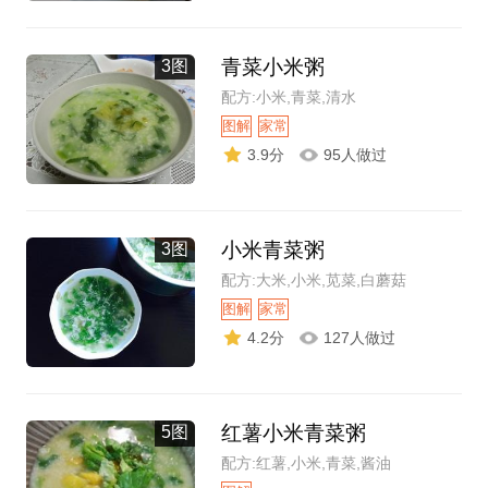
青菜小米粥
3图
配方:小米,青菜,清水
图解
家常
3.9分
95人做过
小米青菜粥
3图
配方:大米,小米,苋菜,白蘑菇
图解
家常
4.2分
127人做过
红薯小米青菜粥
5图
配方:红薯,小米,青菜,酱油