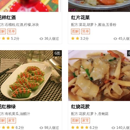
花样红酒
红片花菜
方:石榴粒,红酒,柠檬,冰块
配方:菜花,胡萝卜,酱油,五香粉
图解
简单
图解
简单
5.2分
36人做过
3.2分
45人做
6图
花红柳绿
红烧花胶
配方:有机黄瓜,油醋汁
配方:花胶,红萝卜,杏鲍菇
图解
家常
图解
家常
6.2分
98人做过
6.2分
140人