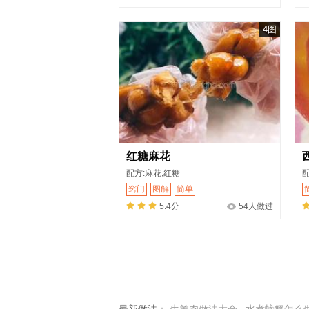
4图
红糖麻花
配方:麻花,红糖
窍门
图解
简单
5.4分
54人做过