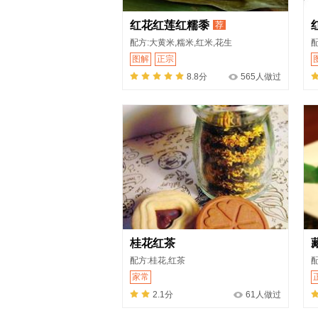
红花红莲红糯黍
荐
配方:大黄米,糯米,红米,花生
图解
正宗
8.8分
565人做过
桂花红茶
配方:桂花,红茶
家常
2.1分
61人做过