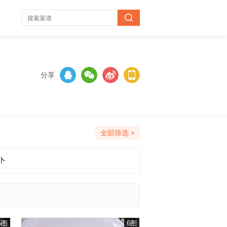
分享
全部筛选 +
卜
5图
6图