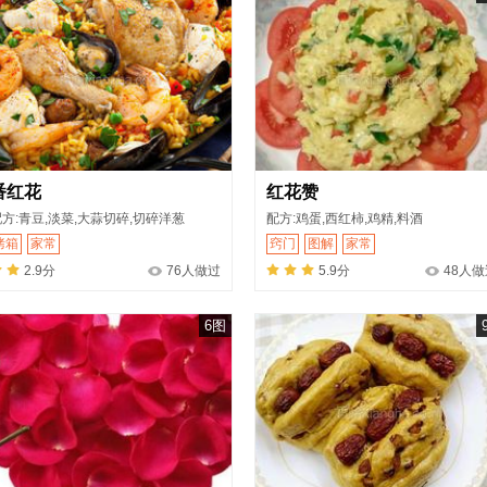
番红花
红花赞
方:青豆,淡菜,大蒜切碎,切碎洋葱
配方:鸡蛋,西红柿,鸡精,料酒
烤箱
家常
窍门
图解
家常
2.9分
76人做过
5.9分
48人做
6图