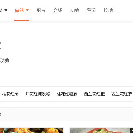
材
做法
图片
介绍
功效
营养
吃啥
全
功效
桂花红薯
开花红糖发糕
桂花红糖藕
西兰花红椒
西兰花红萝
多