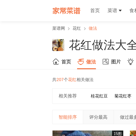
首页
菜谱
食
菜谱网
花红
做法
花红做法大
首页
做法
图片
共
207
个
花红
相关做法
相关推荐
桂花红豆
菊花红枣
智能排序
评分最高
做过最
15图