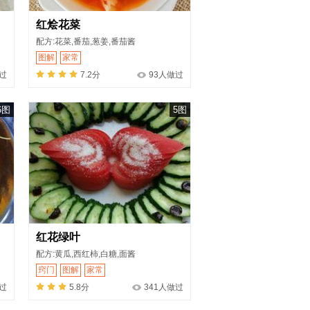
红烩花菜
配方:花菜,番茄,葱姜,番茄酱
图解
家常
过
7.2分
93人做过
6图
5图
红花绿叶
配方:黄瓜,西红柿,白糖,面酱
窍门
图解
家常
过
5.8分
341人做过