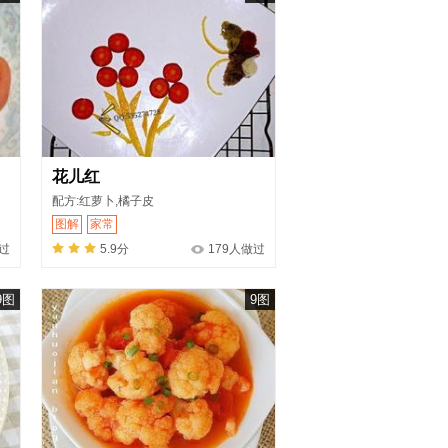
花儿红
配方:红萝卜,橘子皮
图解
家常
过
5.9分
179人做过
9图
9图