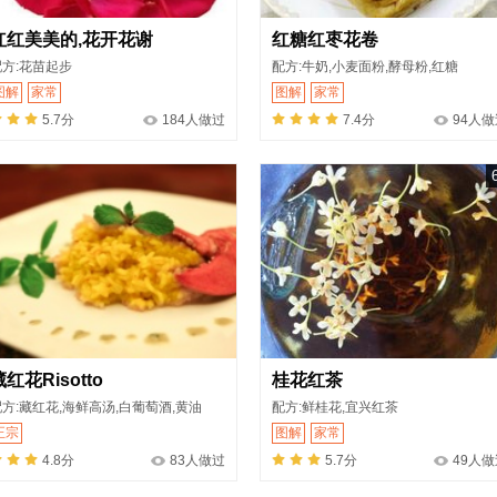
红红美美的,花开花谢
红糖红枣花卷
配方:花苗起步
配方:牛奶,小麦面粉,酵母粉,红糖
图解
家常
图解
家常
5.7分
184人做过
7.4分
94人做
藏红花Risotto
桂花红茶
配方:藏红花,海鲜高汤,白葡萄酒,黄油
配方:鲜桂花,宜兴红茶
正宗
图解
家常
4.8分
83人做过
5.7分
49人做