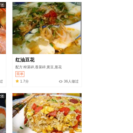
7图
红油豆花
配方:榨菜碎,香菜碎,黄豆,葱花
简单
过
1.7分
36人做过
2图