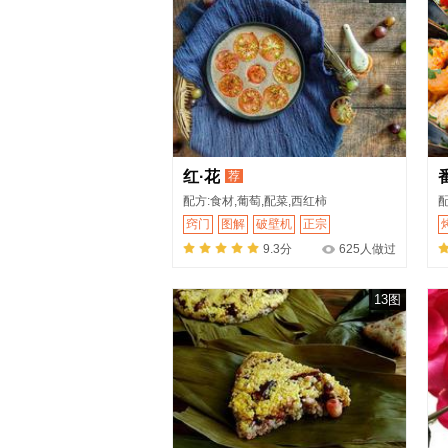
红·花
荐
配方:食材,葡萄,配菜,西红柿
配
窍门
图解
破壁机
正宗
9.3分
625人做过
13图