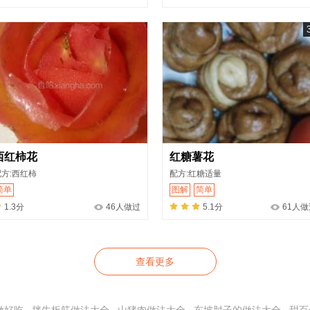
西红柿花
红糖薯花
配方:西红柿
配方:红糖适量
简单
图解
简单
1.3分
46人做过
5.1分
61人做
查看更多