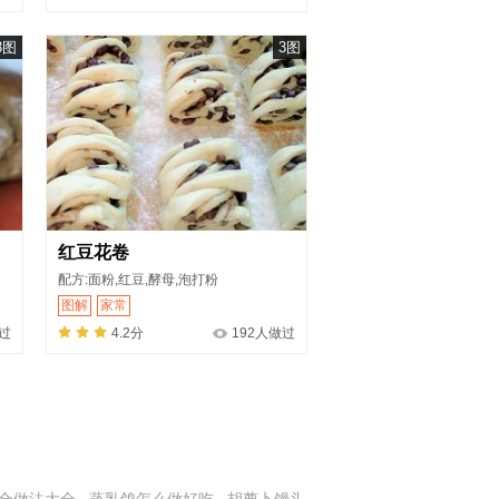
3图
3图
红豆花卷
配方:面粉,红豆,酵母,泡打粉
图解
家常
过
4.2分
192人做过