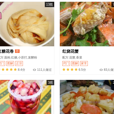
13图
红糖花卷
红烧花蟹
荐
方:面粉,红糖,小苏打,发酵粉
配方:花蟹,香菜
窍门
图解
正宗
窍门
图解
家常
8.4分
111人做过
6.5分
83人做
3图