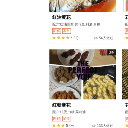
红油黄花
配方:红油豆瓣,黄花鱼,料酒,白糖
配
图解
家常
6.2分
54人做过
3图
红糖麻花
配方:鸡蛋,白糖,菜籽油
图解
简单
5.4分
133人做过