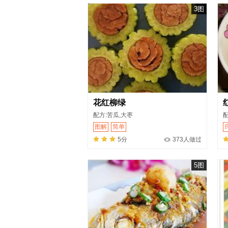
3图
花红柳绿
配方:苦瓜,大枣
配
图解
简单
5分
373人做过
5图