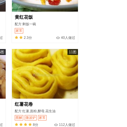
黄红花饭
配方:剩饭一碗
家常
过
2.3分
40人做过
6图
11图
红薯花卷
配方:红薯,面粉,酵母,花生油
图解
微波炉
家常
做过
8分
112人做过