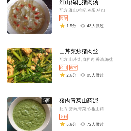
淮山枸杞猪肉汤
配方:淮山,枸杞,鸡蛋,猪肉
简单
1.5分
43人做过
山芹菜炒猪肉丝
配方:山芹菜,肩胛肉,香油,海盐
窍门
家常
2.6分
85人做过
猪肉青菜山药泥
5图
配方:猪肉,青菜,铁棍山药
图解
5.6分
72人做过