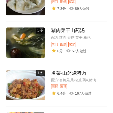
窍门
图解
家常
7.3分
89人做过
猪肉菜干山药汤
5图
配方:猪肉,香菇,菜干,枸杞
窍门
图解
家常
6分
57人做过
名菜-山药烧猪肉
7图
配方:杏鲍菇,彩椒,山药a,猪肉
图解
家常
6.4分
167人做过