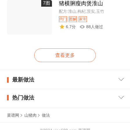
猪横脷瘦肉煲淮山
7图
配方:淮山,枸杞,茨实,玉竹
窍门
图解
家常
6.7分
88人做过
查看更多
最新做法
热门做法
菜谱网
山猪肉
做法