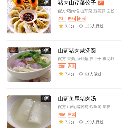
猪肉山芹菜饺子
15图
荐
配方:猪肉馅,山芹菜,葱姜蒜,面粉
窍门
图解
正宗
9.3分
125人做过
山药猪肉咸汤圆
9图
配方:香菇,海鲜菇,萝卜干,樱花虾
图解
家常
7.4分
61人做过
山药鱼尾猪肉汤
8图
配方:山药,猪腱肉,鲩鱼尾,陈皮
图解
家常
7.2分
199人做过