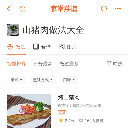
山猪肉做法大全
做法
食谱
图片
智能排序
评分最高
做过最多
筛选
菜式
烹饪方式
口味
烤山猪肉
配方:山猪肉,细砂糖,蒜末
家常
2.4分
164人做过