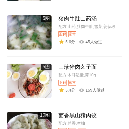
猪肉牛肚山药汤
5图
配方:山药,猪肉牛肚,雪菜,姜蒜段
图解
家常
5.6分
45人做过
山珍猪肉卤子面
5图
配方:木耳适量,蒜10g
图解
家常
5.4分
159人做过
茴香黑山猪肉饺
10图
配方:茴香,生抽