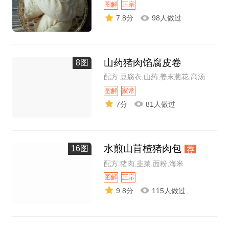
图解
正宗
7.8分
98人做过
山药猪肉馅腐皮卷
8图
配方:豆腐衣,山药,姜末葱花,高汤
图解
家常
7分
81人做过
水煎山苜楂猪肉包
16图
荐
配方:猪肉,韭菜,面粉,海米
图解
正宗
9.8分
115人做过