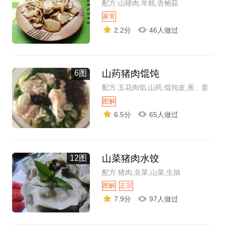
配方:山猪肉,年糕,杏鲍菇
家常
2.2分
46人做过
山药猪肉馄饨
6图
配方:五花肉馅,山药,馄饨皮,葱、姜
图解
6.5分
65人做过
山菜猪肉水饺
12图
配方:猪肉,韭菜,山菜,生抽
图解
正宗
7.9分
97人做过