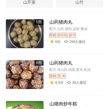
山芹菜
山竹
山药猪肉丸
5图
配方:山药,猪肉,淀粉,酱油
图解
绞肉机
家常
6分
156人做过
山药猪肉丸
6图
配方:淮山药,鸡蛋,姜末,蚝油
图解
简,单
6.5分
26人做过
山猪肉炒年糕