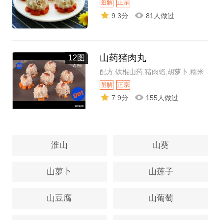
图解
正宗
9.3分
81人做过
山药猪肉丸
12图
配方:铁棍山药,猪肉馅,胡萝卜,糯米
图解
正宗
7.9分
155人做过
淮山
山葵
山萝卜
山莲子
山豆腐
山葡萄