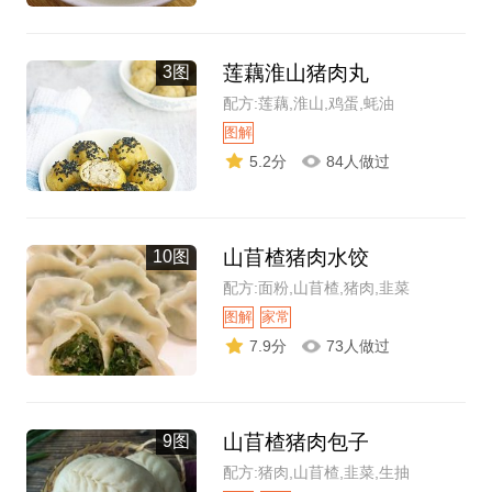
莲藕淮山猪肉丸
3图
配方:莲藕,淮山,鸡蛋,蚝油
图解
5.2分
84人做过
山苜楂猪肉水饺
10图
配方:面粉,山苜楂,猪肉,韭菜
图解
家常
7.9分
73人做过
山苜楂猪肉包子
9图
配方:猪肉,山苜楂,韭菜,生抽