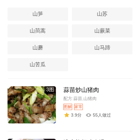
山笋
山苏
山茼蒿
山蕨菜
山蘑
山马蹄
山苦瓜
蒜苗炒山猪肉
3图
配方:蒜苗,山猪肉
图解
家常
3.9分
55人做过