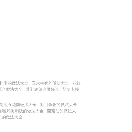
虾米的做法大全
玉米牛奶的做法大全
花红
百合做法大全
蒸乳鸽怎么做好吃
胡萝卜馒
制煎五花肉做法大全
虱目鱼粥的做法大全
咖喱鸡腿焗饭的做法大全
菌菇油的做法大
粉的做法大全