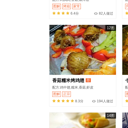
图解
烤箱
家常
6.4分
82人做过
12图
香菇糯米烤鸡翅
荐
配方:鸡中翅,糯米,香菇,虾皮
配
图解
正宗
8.3分
194人做过
14图