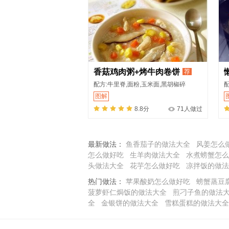
香菇鸡肉粥+烤牛肉卷饼
荐
配方:牛里脊,面粉,玉米面,黑胡椒碎
配
图解
8.8分
71人做过
最新做法：
鱼香茄子的做法大全
风姜怎么
怎么做好吃
生羊肉做法大全
水煮螃蟹怎么
头做法大全
花芋怎么做好吃
凉拌饭的做法
热门做法：
苹果酸奶怎么做好吃
螃蟹蒸豆
菠萝虾仁焗饭的做法大全
煎刁子鱼的做法
全
金银饼的做法大全
雪糕蛋糕的做法大全