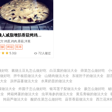
懒人减脂增肌香菇烤鸡肉饼
方:鸡蛋,鸡肉,香菇,洋葱
图解
烤箱
简单
5.3分
72人做过
做好吃
酱烧土豆丸怎么做好吃
白豆腐的做法大全
蔊菜怎么做好吃
小
做好吃
拌牛板筋做法大全
山猪肉做法大全
东坡肘子的做法大全
甜
大全
凉拌蒜薹做法大全
水果奶昔的做法大全
腐做法大全
炸圆子怎么做好吃
银耳莲子梨做法大全
蕨怎么做好吃
秘
大全
烤箱烤薯的做法大全
虫草海参的做法大全
黄瓜青椒的做法大全
炖葫芦做法大全
酸奶生菜怎么做好吃
蒜苔香菇做法大全
西兰花米