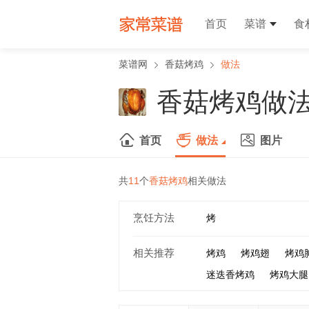
首页
菜谱
食
菜谱网
香菇烤鸡
做法
香菇烤鸡做
首页
做法
图片
共
11
个
香菇烤鸡
相关做法
烹饪方法
烤
相关推荐
烤鸡
烤鸡翅
烤鸡
迷迭香烤鸡
烤鸡大腿