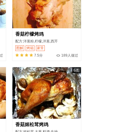
香菇柠檬烤鸡
配方:洋葱粉,柠檬,洋葱,西芹
图解
烤箱
家常
过
7.5分
189人做过
6图
香菇姬松茸烤鸡
配方:姬松茸,大葱,料酒,生抽