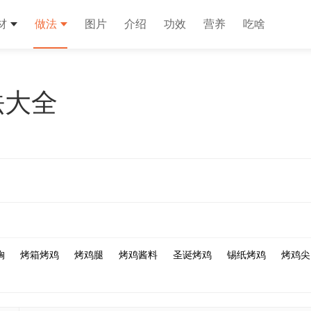
材
做法
图片
介绍
功效
营养
吃啥
法大全
胸
烤箱烤鸡
烤鸡腿
烤鸡酱料
圣诞烤鸡
锡纸烤鸡
烤鸡尖