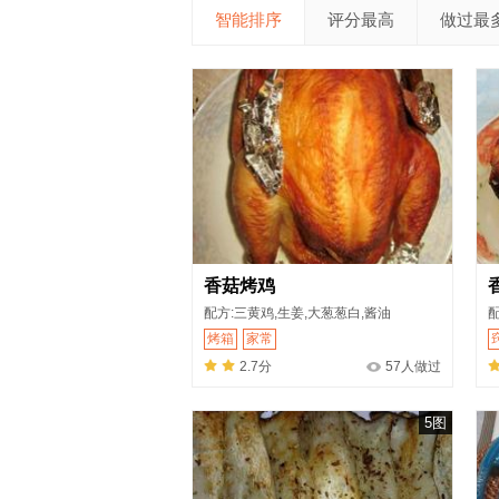
智能排序
评分最高
做过最
香菇烤鸡
配方:三黄鸡,生姜,大葱葱白,酱油
配
烤箱
家常
2.7分
57人做过
5图