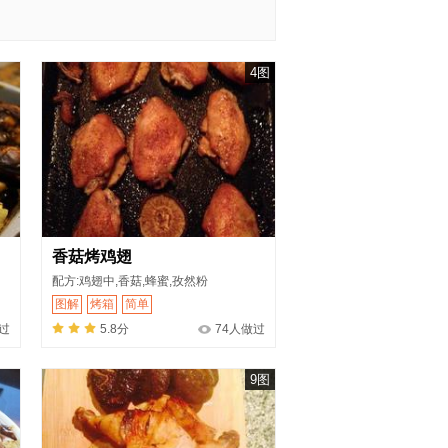
4图
香菇烤鸡翅
配方:鸡翅中,香菇,蜂蜜,孜然粉
图解
烤箱
简单
过
5.8分
74人做过
9图