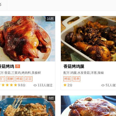
多
16图
香菇烤鸡
香菇烤鸡腿
荐
方:香菇,三黄鸡,烤肉料,美极鲜
配方:鸡腿,水发香菇,洋葱,辣椒
窍门
图解
烤箱
正宗
烤箱
简单
9.6分
113人做过
2分
51人做
8图