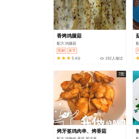
香烤鸡腿菇
配方:鸡腿菇
配
图解
家常
5.4分
192人做过
7图
烤牙签鸡肉串、烤香菇
配方:鸡胸肉,香菇,紫洋葱
配