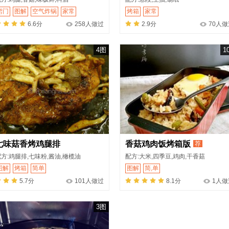
窍门
图解
空气炸锅
家常
烤箱
家常
6.6分
258人做过
2.9分
70人做
4图
1
七味菇香烤鸡腿排
香菇鸡肉饭烤箱版
荐
方:鸡腿排,七味粉,酱油,橄榄油
配方:大米,四季豆,鸡肉,干香菇
图解
烤箱
简单
图解
简,单
5.7分
101人做过
8.1分
1人做
3图