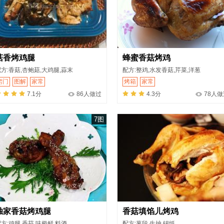
菇香烤鸡腿
蜂蜜香菇烤鸡
方:香菇,杏鲍菇,大鸡腿,蒜末
配方:整鸡,水发香菇,芹菜,洋葱
窍门
图解
家常
烤箱
家常
7.1分
86人做过
4.3分
78人做
7图
独家香菇烤鸡腿
香菇填馅儿烤鸡
方:鸡腿,香菇,味极鲜,料酒
配方:葱段,生抽,锡纸