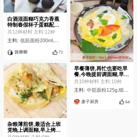
白酒混面糊巧克力香蕉
特制春假杯子蛋糕配方
表
共12种材料 主料:12种
主料:
低筋面粉200ml,熟透的香蕉1根,泡打粉1tsp,小苏打1/4tsp,黄油无味植物油80ml,可可粉40ml,鸡蛋2颗,红糖100ml,牛奶80ml,白葡萄酒30ml,盐1/4tsp,Nutella40ml
路卿卿
71
早餐薄饼,再忙也要吃早
餐,今晚提前调面糊,早上
烤配方表
共10种材料 主料:10种
主料:
中筋面粉125g,细砂糖21g,盐2g,牛奶250ml,无盐黄油融化13g,鸡蛋1个,鸡蛋1个,芝士适量,番茄适量,青菜适量,
麦子厨房
64
杂粮薄煎饼,最适合上班
党晚上调面糊,早上烤薄
饼配方表