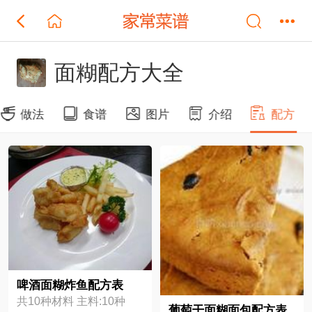
面糊配方大全
做法
食谱
图片
介绍
配方
啤酒面糊炸鱼配方表
共10种材料 主料:10种
葡萄干面糊面包配方表