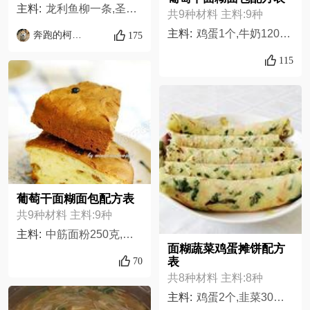
主料:
龙利鱼柳一条,圣女果2个,苦菊少许,啤酒半听,面粉适量,盐白胡椒粉适量,小苏打一勺尖,蛋黄酱适量,法香三朵,薯条半把
共9种材料 主料:9种
主料:
鸡蛋1个,牛奶120克,盐1/,水60克,酵母7克,中筋面粉250克,白糖50克,黄油110克,葡萄干100克,
奔跑的柯基犬
175
115
葡萄干面糊面包配方表
共9种材料 主料:9种
主料:
中筋面粉250克,黄油110克（室温软化）,葡萄干100克（泡软）,牛奶120克,水60克,白糖50克,鸡蛋1个,酵母7克,盐1/2小勺
面糊蔬菜鸡蛋摊饼配方
表
70
共8种材料 主料:8种
主料:
鸡蛋2个,韭菜30克,胡萝卜半根,面粉200克,水400毫升,茼蒿叶子60克,盐5克,五香粉3克,