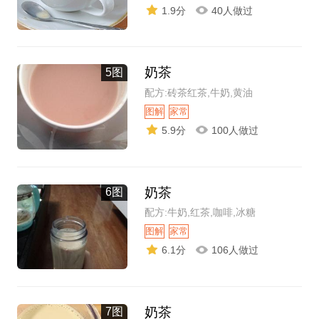
1.9分
40人做过
奶茶
5图
配方:砖茶红茶,牛奶,黄油
图解
家常
5.9分
100人做过
奶茶
6图
配方:牛奶,红茶,咖啡,冰糖
图解
家常
6.1分
106人做过
奶茶
7图