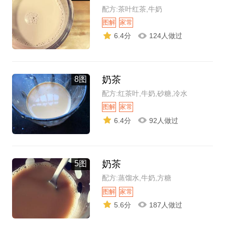
配方:茶叶红茶,牛奶
图解
家常
6.4分
124人做过
奶茶
8图
配方:红茶叶,牛奶,砂糖,冷水
图解
家常
6.4分
92人做过
奶茶
5图
配方:蒸馏水,牛奶,方糖
图解
家常
5.6分
187人做过