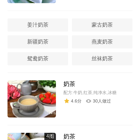
姜汁奶茶
蒙古奶茶
新疆奶茶
燕麦奶茶
鸳鸯奶茶
丝袜奶茶
奶茶
配方:牛奶,红茶,纯净水,冰糖
4.6分
30人做过
奶茶
4图