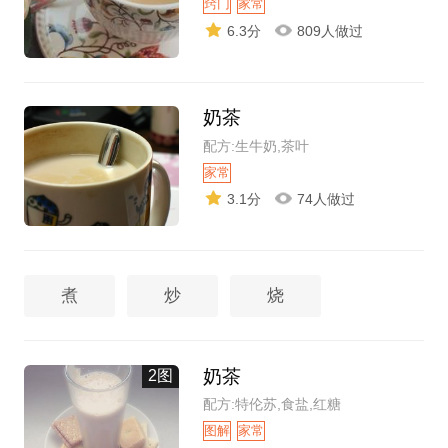
窍门
家常
6.3分
809人做过
奶茶
配方:生牛奶,茶叶
家常
3.1分
74人做过
煮
炒
烧
奶茶
2图
配方:特伦苏,食盐,红糖
图解
家常