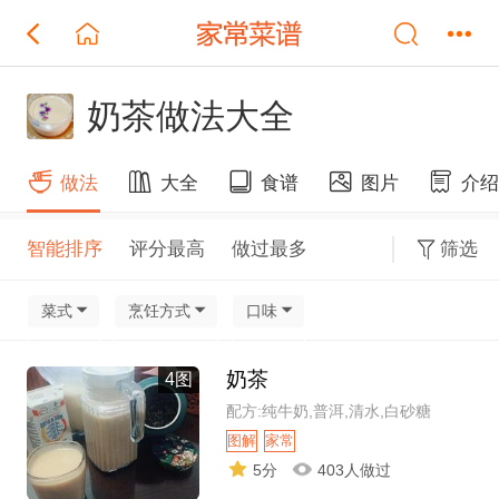
奶茶做法大全
做法
大全
食谱
图片
介
智能排序
评分最高
做过最多
筛选
菜式
烹饪方式
口味
奶茶
4图
配方:纯牛奶,普洱,清水,白砂糖
图解
家常
5分
403人做过