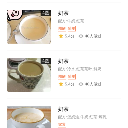
奶茶
4图
配方:牛奶,红茶
图解
简单
5.4分
46人做过
奶茶
4图
配方:冷水,红茶茶叶,鲜奶
图解
简单
5.4分
40人做过
奶茶
配方:蛋奶油,牛奶,红茶,炼乳
家常