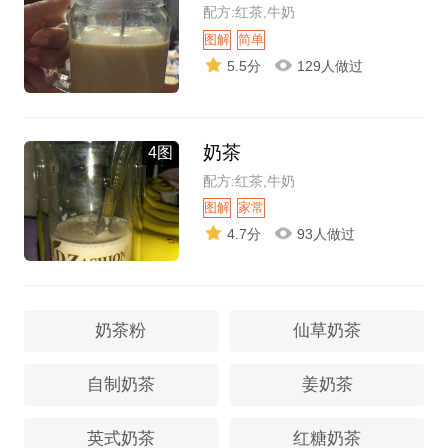
配方:红茶,牛奶
图解
简单
5.5分
129人做过
奶茶
4图
配方:红茶,牛奶
图解
家常
4.7分
93人做过
奶茶粉
仙草奶茶
自制奶茶
姜奶茶
英式奶茶
红糖奶茶