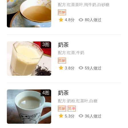
配方:红茶茶叶,纯牛奶,白砂糖
图解
4.8分
80人做过
奶茶
3图
配方:红茶,牛奶
图解
3.8分
59人做过
奶茶
4图
配方:奶粉,红茶叶,白糖
图解
简单
5.3分
36人做过