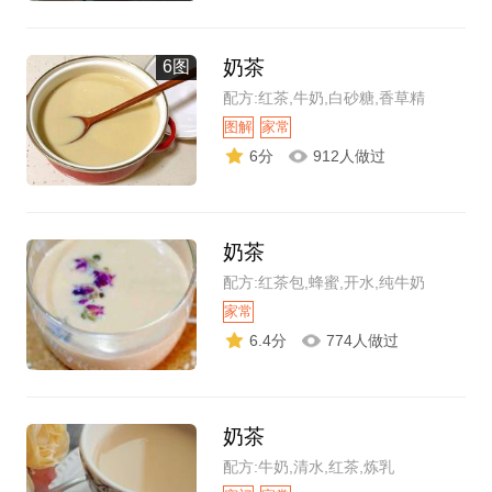
奶茶
6图
配方:红茶,牛奶,白砂糖,香草精
图解
家常
6分
912人做过
奶茶
配方:红茶包,蜂蜜,开水,纯牛奶
家常
6.4分
774人做过
奶茶
配方:牛奶,清水,红茶,炼乳