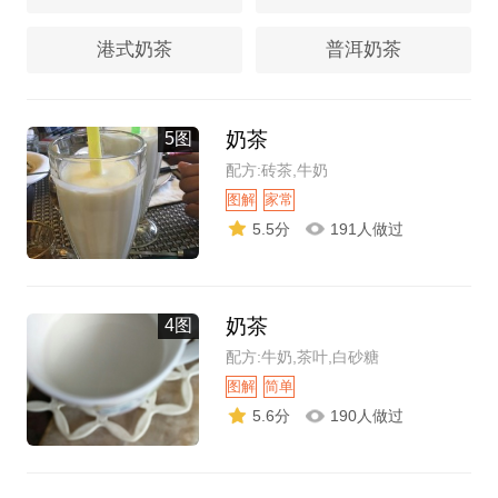
港式奶茶
普洱奶茶
奶茶
5图
配方:砖茶,牛奶
图解
家常
5.5分
191人做过
奶茶
4图
配方:牛奶,茶叶,白砂糖
图解
简单
5.6分
190人做过