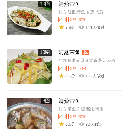
清蒸带鱼
10图
配方:红椒,带鱼,香葱,大葱
窍门
图解
家常
7.8分
111人做过
清蒸带鱼
13图
荐
配方:鲜带鱼,蒸鱼豉油,葱姜,花椒
窍门
图解
正宗
8.6分
102人做过
清蒸带鱼
8图
配方:带鱼,白糖,酱油,料酒
窍门
图解
家常
6.6分
73人做过