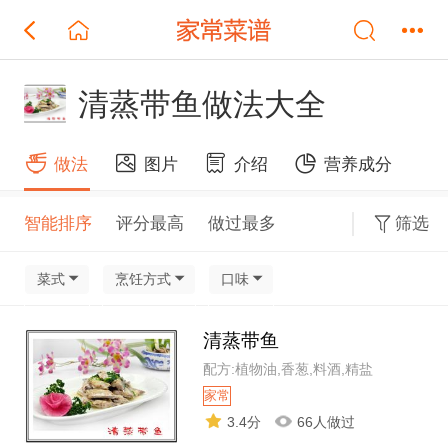
清蒸带鱼做法大全
做法
图片
介绍
营养成分
智能排序
评分最高
做过最多
筛选
菜式
烹饪方式
口味
清蒸带鱼
配方:植物油,香葱,料酒,精盐
家常
3.4分
66人做过