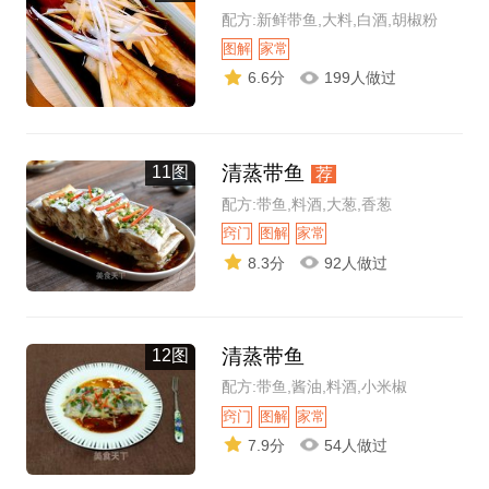
配方:新鲜带鱼,大料,白酒,胡椒粉
图解
家常
6.6分
199人做过
清蒸带鱼
11图
荐
配方:带鱼,料酒,大葱,香葱
窍门
图解
家常
8.3分
92人做过
清蒸带鱼
12图
配方:带鱼,酱油,料酒,小米椒
窍门
图解
家常
7.9分
54人做过