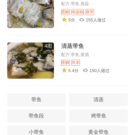
配方:带鱼,葱蒜
图解
电饭锅
家常
5分
155人做过
清蒸带鱼
4图
配方:带鱼,黄酒
图解
简单
5.4分
150人做过
带鱼
清蒸
带鱼段
烤带鱼
小带鱼
黄金带鱼