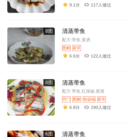
9.1分
117人做过
清蒸带鱼
8图
配方:带鱼,黄洒
图解
家常
6.6分
122人做过
清蒸带鱼
8图
配方:带鱼,红辣椒,黄酒
窍门
图解
电饭锅
家常
6.8分
190人做过
清蒸带鱼
6图