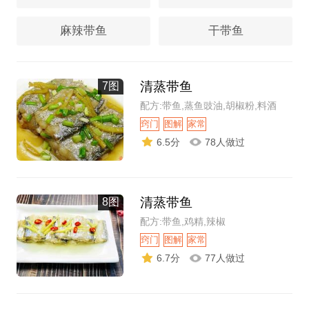
麻辣带鱼
干带鱼
清蒸带鱼
7图
配方:带鱼,蒸鱼豉油,胡椒粉,料酒
窍门
图解
家常
6.5分
78人做过
清蒸带鱼
8图
配方:带鱼,鸡精,辣椒
窍门
图解
家常
6.7分
77人做过