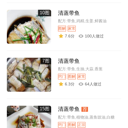
清蒸带鱼
10图
配方:带鱼,鸡精,生姜,鲜酱油
图解
家常
7.6分
100人做过
清蒸带鱼
7图
配方:带鱼,生抽,大蒜,香葱
窍门
图解
家常
6.3分
64人做过
清蒸带鱼
15图
荐
配方:带鱼,植物油,蒸鱼豉油,白糖
窍门
图解
正宗