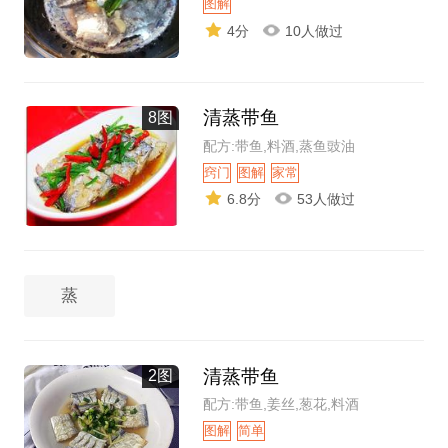
图解
4分
10人做过
清蒸带鱼
8图
配方:带鱼,料酒,蒸鱼豉油
窍门
图解
家常
6.8分
53人做过
蒸
清蒸带鱼
2图
配方:带鱼,姜丝,葱花,料酒
图解
简单