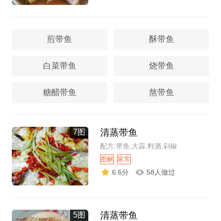
煎带鱼
酥带鱼
白菜带鱼
烧带鱼
糖醋带鱼
熬带鱼
清蒸带鱼
7图
配方:带鱼,大蒜,料酒,剁椒
图解
家常
6.6分
58人做过
清蒸带鱼
5图