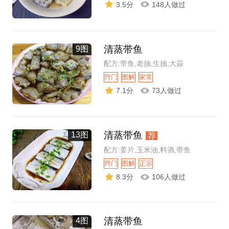
3.5分
148人做过
清蒸带鱼
9图
配方:带鱼,老抽,生抽,大蒜
窍门
图解
家常
7.1分
73人做过
清蒸带鱼
13图
荐
配方:姜片,玉米油,料酒,带鱼
窍门
图解
正宗
8.3分
106人做过
清蒸带鱼
4图