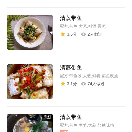
清蒸带鱼
配方:带鱼,大葱,料酒,香葱
3.6分
2人做过
清蒸带鱼
配方:带鱼段,大葱,鲜姜,蒸鱼豉油
3.1分
74人做过
清蒸带鱼
3图
配方:带鱼,生姜,大蒜,盐糖味精