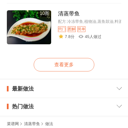
清蒸带鱼
10图
配方:冷冻带鱼,植物油,蒸鱼鼓油,料酒
窍门
图解
简单
7.8分
45人做过
查看更多
最新做法
热门做法
菜谱网
清蒸带鱼
做法