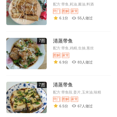
配方:带鱼,耗油,酱油,料酒
窍门
图解
家常
6.1分
55人做过
清蒸带鱼
7图
配方:带鱼,鸡精,生抽,葱丝
图解
家常
6.9分
83人做过
清蒸带鱼
7图
配方:带鱼段,姜片,玉米油,味精
窍门
图解
家常
6.5分
67人做过