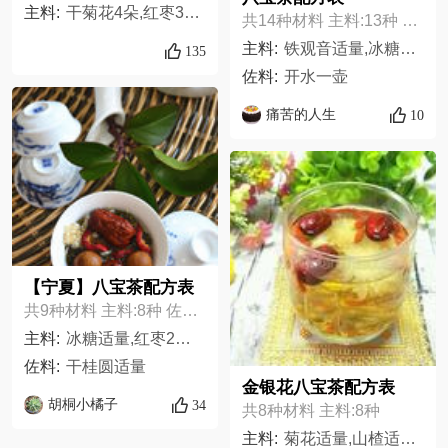
主料:
干菊花4朵,红枣3颗,枸杞10粒,桂圆3颗,葡萄干10粒,茉莉花10朵,冰糖适量
共14种材料 主料:13种 佐料:1种
主料:
铁观音适量,冰糖适量,玫瑰花适量,苹果干适量,葡萄干适量,枸杞适量,核桃一个,红枣四个,桂圆两个,玫瑰酱一勺子,熟芝麻多量,酸枣两个,沙枣两个,
135
佐料:
开水一壶
痛苦的人生
10
【宁夏】八宝茶配方表
共9种材料 主料:8种 佐料:1种
主料:
冰糖适量,红枣2颗,茶叶1小搓,酸枣2颗,山楂片4片,菊花3朵,枸杞适量,葡萄干适量
佐料:
干桂圆适量
金银花八宝茶配方表
胡桐小橘子
34
共8种材料 主料:8种
主料:
菊花适量,山楂适量,枸杞适量,金银花适量,红枣适量,冰糖10克,陈皮适量,茶叶适量,