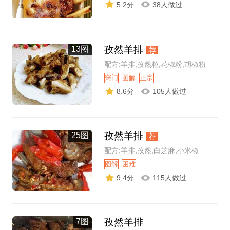
5.2分
38人做过
孜然羊排
13图
荐
配方:羊排,孜然粒,花椒粉,胡椒粉
窍门
图解
正宗
8.6分
105人做过
孜然羊排
25图
荐
配方:羊排,孜然,白芝麻,小米椒
图解
困难
9.4分
115人做过
孜然羊排
7图