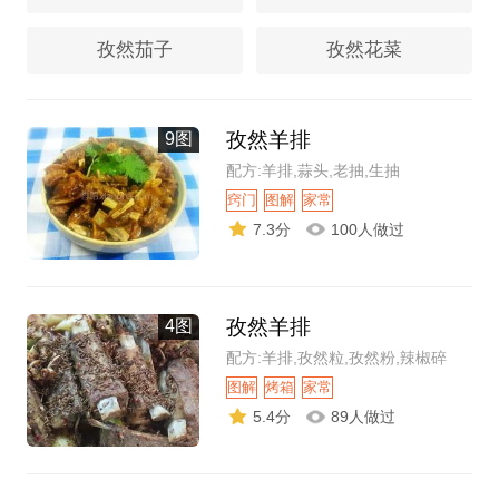
孜然茄子
孜然花菜
孜然羊排
9图
配方:羊排,蒜头,老抽,生抽
窍门
图解
家常
7.3分
100人做过
孜然羊排
4图
配方:羊排,孜然粒,孜然粉,辣椒碎
图解
烤箱
家常
5.4分
89人做过