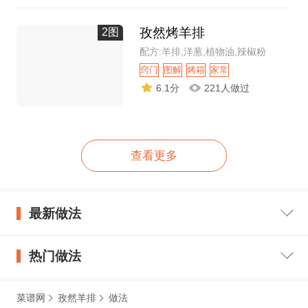
孜然烤羊排
2图
配方:羊排,洋葱,植物油,辣椒粉
窍门
图解
烤箱
家常
6.1分
221人做过
查看更多
最新做法
热门做法
菜谱网
孜然羊排
做法