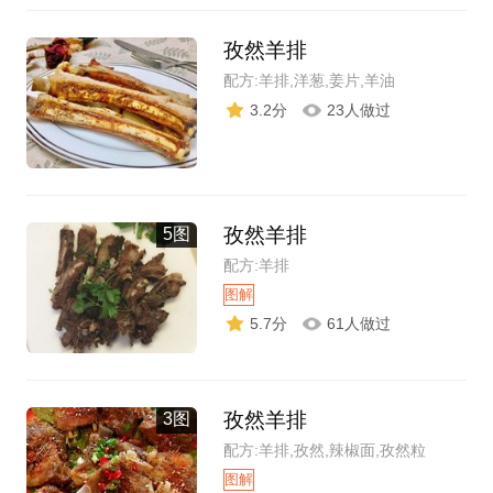
孜然羊排
配方:羊排,洋葱,姜片,羊油
3.2分
23人做过
孜然羊排
5图
配方:羊排
图解
5.7分
61人做过
孜然羊排
3图
配方:羊排,孜然,辣椒面,孜然粒
图解