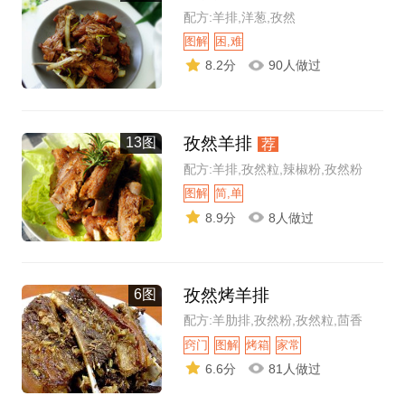
配方:羊排,洋葱,孜然
图解
困,难
8.2分
90人做过
孜然羊排
13图
荐
配方:羊排,孜然粒,辣椒粉,孜然粉
图解
简,单
8.9分
8人做过
孜然烤羊排
6图
配方:羊肋排,孜然粉,孜然粒,茴香
窍门
图解
烤箱
家常
6.6分
81人做过