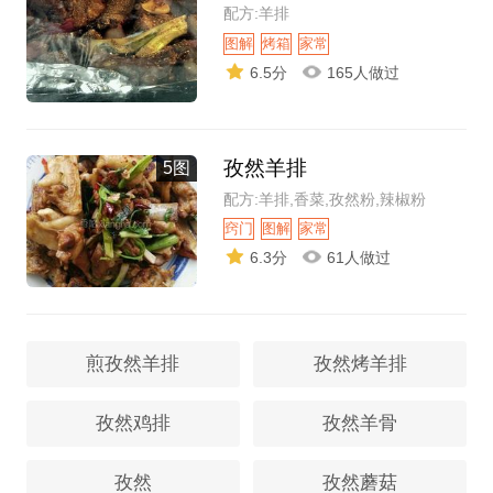
配方:羊排
图解
烤箱
家常
6.5分
165人做过
孜然羊排
5图
配方:羊排,香菜,孜然粉,辣椒粉
窍门
图解
家常
6.3分
61人做过
煎孜然羊排
孜然烤羊排
孜然鸡排
孜然羊骨
孜然
孜然蘑菇