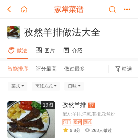
孜然羊排做法大全
做法
图片
介绍
智能排序
评分最高
做过最多
筛选
菜式
烹饪方式
口味
孜然羊排
19图
荐
配方:羊排,洋葱,花椒,孜然粉
窍门
图解
困难
9.8分
263人做过