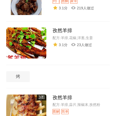
窍门
图解
家常
3.1分
219人做过
孜然羊排
配方:羊排,花椒,洋葱,生姜
3.1分
23人做过
烤
孜然羊排
3图
配方:羊排,蒜片,辣椒末,孜然粉
图解
简单