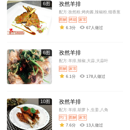
孜然羊排
6图
配方:孜然粉,烤肉酱,辣椒粉,细香葱
图解
烤箱
家常
6.3分
67人做过
孜然羊排
6图
配方:羊排,辣椒,大蒜,大蒜叶
图解
家常
6.1分
178人做过
孜然羊排
10图
配方:羊排,胡萝卜,生姜,八角
窍门
图解
家常
7.6分
13人做过