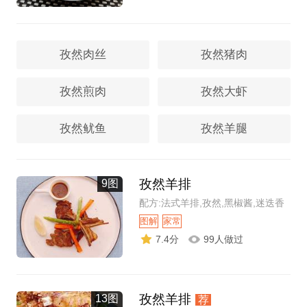
孜然肉丝
孜然猪肉
孜然煎肉
孜然大虾
孜然鱿鱼
孜然羊腿
孜然羊排
9图
配方:法式羊排,孜然,黑椒酱,迷迭香
图解
家常
7.4分
99人做过
孜然羊排
13图
荐