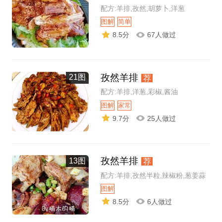
配方:羊排,孜然,胡萝卜,洋葱
图解
简单
8.5分
67人做过
孜然羊排
21图
荐
配方:羊排,洋葱,彩椒,酱油
图解
家常
9.7分
25人做过
孜然羊排
13图
荐
配方:羊排,孜然半粒,辣椒粉,葱姜蒜
图解
8.5分
6人做过