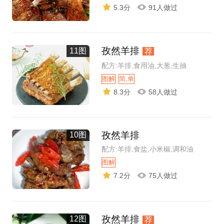
5.3分
91人做过
孜然羊排
11图
荐
配方:羊排,食用油,大葱,生抽
图解
简,单
8.3分
58人做过
孜然羊排
10图
配方:羊排,食盐,小米椒,调和油
图解
7.2分
75人做过
孜然羊排
12图
荐