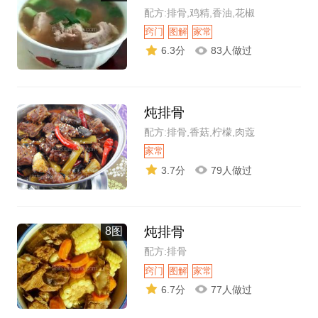
配方:排骨,鸡精,香油,花椒
窍门
图解
家常
6.3分
83人做过
炖排骨
配方:排骨,香菇,柠檬,肉蔻
家常
3.7分
79人做过
炖排骨
8图
配方:排骨
窍门
图解
家常
6.7分
77人做过