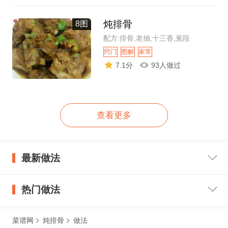
炖排骨
8图
配方:排骨,老抽,十三香,葱段
窍门
图解
家常
7.1分
93人做过
查看更多
最新做法
热门做法
菜谱网
炖排骨
做法