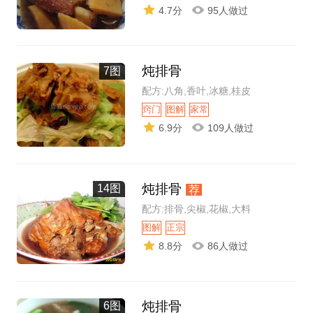
4.7分
95人做过
炖排骨
7图
配方:八角,香叶,冰糖,桂皮
窍门
图解
家常
6.9分
109人做过
炖排骨
14图
荐
配方:排骨,尖椒,花椒,大料
图解
正宗
8.8分
86人做过
炖排骨
6图