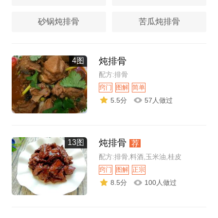
砂锅炖排骨
苦瓜炖排骨
炖排骨
4图
配方:排骨
窍门
图解
简单
5.5分
57人做过
炖排骨
13图
荐
配方:排骨,料酒,玉米油,桂皮
窍门
图解
正宗
8.5分
100人做过