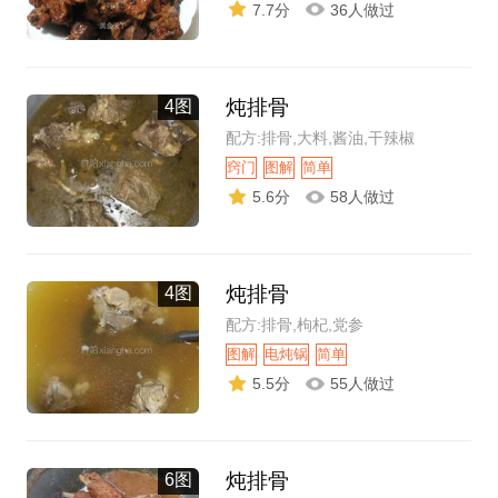
7.7分
36人做过
炖排骨
4图
配方:排骨,大料,酱油,干辣椒
窍门
图解
简单
5.6分
58人做过
炖排骨
4图
配方:排骨,枸杞,党参
图解
电炖锅
简单
5.5分
55人做过
炖排骨
6图