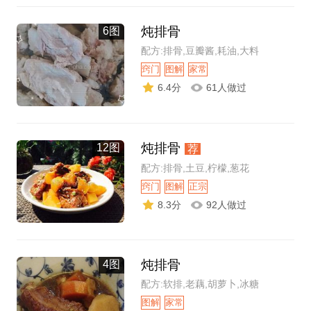
炖排骨
6图
配方:排骨,豆瓣酱,耗油,大料
窍门
图解
家常
6.4分
61人做过
炖排骨
12图
荐
配方:排骨,土豆,柠檬,葱花
窍门
图解
正宗
8.3分
92人做过
炖排骨
4图
配方:软排,老藕,胡萝卜,冰糖
图解
家常