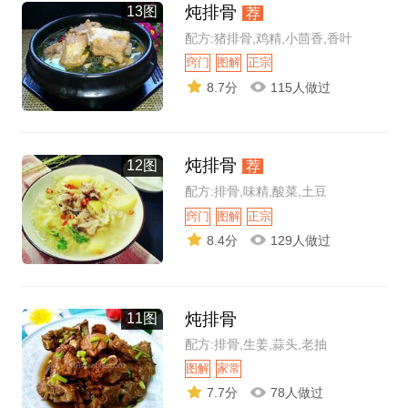
炖排骨
13图
荐
配方:猪排骨,鸡精,小茴香,香叶
窍门
图解
正宗
8.7分
115人做过
炖排骨
12图
荐
配方:排骨,味精,酸菜,土豆
窍门
图解
正宗
8.4分
129人做过
炖排骨
11图
配方:排骨,生姜,蒜头,老抽
图解
家常
7.7分
78人做过