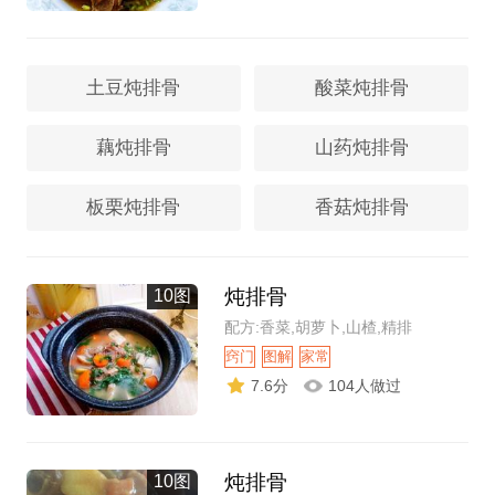
土豆炖排骨
酸菜炖排骨
藕炖排骨
山药炖排骨
板栗炖排骨
香菇炖排骨
炖排骨
10图
配方:香菜,胡萝卜,山楂,精排
窍门
图解
家常
7.6分
104人做过
炖排骨
10图