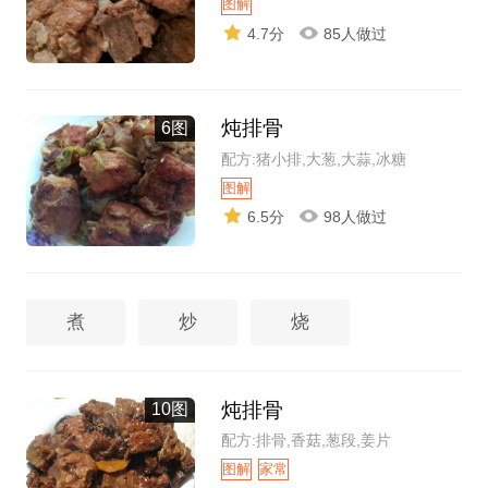
图解
4.7分
85人做过
炖排骨
6图
配方:猪小排,大葱,大蒜,冰糖
图解
6.5分
98人做过
煮
炒
烧
炖排骨
10图
配方:排骨,香菇,葱段,姜片
图解
家常