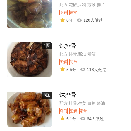
配方:花椒,大料,葱段,姜片
图解
家常
8分
120人做过
炖排骨
4图
配方:排骨,酱油,老酒
图解
简单
5.5分
116人做过
炖排骨
5图
配方:排骨,生姜,白糖,酱油
窍门
图解
家常
6.1分
64人做过