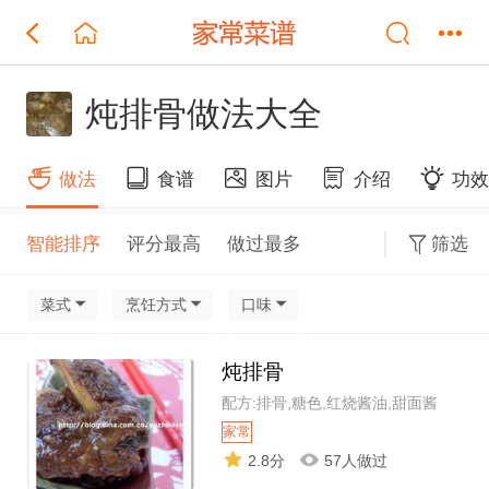
炖排骨做法大全
做法
食谱
图片
介绍
功
智能排序
评分最高
做过最多
筛选
菜式
烹饪方式
口味
炖排骨
配方:排骨,糖色,红烧酱油,甜面酱
家常
2.8分
57人做过