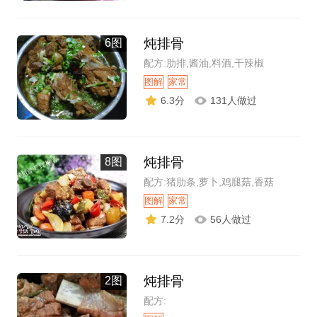
炖排骨
6图
配方:肋排,酱油,料酒,干辣椒
图解
家常
6.3分
131人做过
炖排骨
8图
配方:猪肋条,萝卜,鸡腿菇,香菇
图解
家常
7.2分
56人做过
炖排骨
2图
配方: