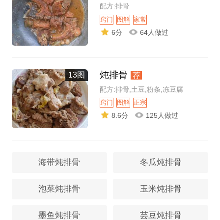
配方:排骨
窍门
图解
家常
6分
64人做过
炖排骨
13图
荐
配方:排骨,土豆,粉条,冻豆腐
窍门
图解
正宗
8.6分
125人做过
海带炖排骨
冬瓜炖排骨
泡菜炖排骨
玉米炖排骨
墨鱼炖排骨
芸豆炖排骨